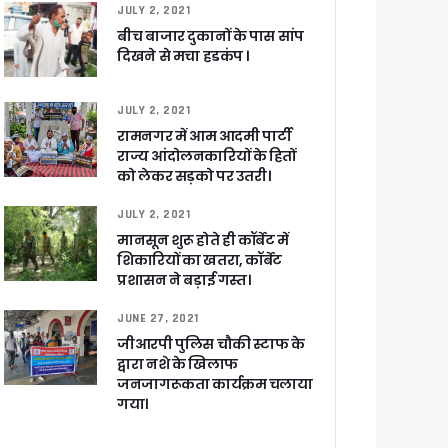
JULY 2, 2021
 आरोपी
बीच बाजार दुकानों के पास सांप
दिखने से मचा हडकंप ।
JULY 2, 2021
रामनगर में आम आदमी पार्टी
राज्य आंदोलनकारियों के हितों
को लेकर सड़को पर उतरी।
JULY 2, 2021
मानसून शुरू होते ही कॉर्बेट में
शिकारियों का खतरा, कॉर्बेट
च प्राथमिकता
प्रशासन ने बड़ाई गस्त।
 नहीं बख्शेंगे
JUNE 27, 2021
नों का हरिद्वार तक विस्तार
जीआरपी पुलिस चौकी स्टाफ के
द्वारा नशे के खिलाफ
जनजागरूकता कार्यक्रम चलाया
गया।