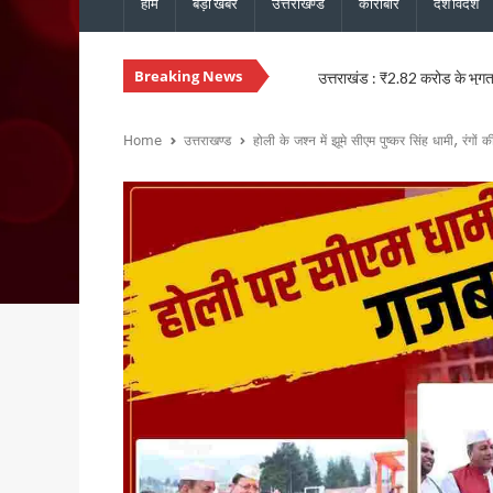
होम
बड़ी खबरें
उत्तराखण्ड
कारोबार
देश विदेश
Breaking News
उत्तराखंड : ₹2.82 करोड़ के भुगत
उत्तराखंड: जंतर-मंतर पर वर्दी में
बुजुर्ग-दिव्यांगों के घर जाएंगे ब
Home
उत्तराखण्ड
होली के जश्न में झूमे सीएम पुष्कर सिंह धामी, रंगों
SIR को लेकर कांग्रेस ने जिलों में
उत्तराखंड: राजस्व पुलिस एवं भूले
CM धामी से कैबिनेट मंत्री खजान 
कुमाऊं आयुक्त दीपक रावत और व
उत्तराखंड में 17 राजनीतिक दल रज
CM धामी ने मसूरी विधानसभा को द
हरिद्वार में स्वास्थ्य सेवा शिविर
CM धामी ने विभिन्न विकास कार्यों 
नेता प्रतिपक्ष यशपाल आर्य का आर
सांसद पप्पू यादव के विरोध प्रदर
भाजपा विधायक उमेश शर्मा काऊ की 