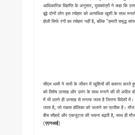
‘नशा मुक्त युवा’ अभियान का शुभार
आधिकारिक विज्ञप्ति के अनुसार, मुख्यमंत्री ने कहा कि उत
2 महीने के लंबे इंतजार के बाद ल
बूढ़े दोनों लोग इस त्योहार को अत्यधिक खुशी के साथ मनाते ह
होली सिर्फ रंगों का त्योहार नहीं है, बल्कि “हमारी समृद्ध 
UKSSSC पेपर लीक मामले में ईडी 
उत्तराखंड में एमबीबीएस के बाद 3
हरिद्वार में नन्ही बच्ची ने सीएम धा
हरिद्वार: युवा शक्ति संवाद सम्मेल
राष्ट्रपति भवन के ‘एट होम’ समारोह 
टॉपर्स कॉन्क्लेव में 31 स्कूलों 
उत्तराखंड में छह दिन बारिश का द
उत्तर प्रदेश में अटके उत्तराखंड क
सीएम धामी ने सभी के जीवन में खुशियों की कामना करते हुए 
एसआईआर प्रक्रिया में खामियों का 
को विशेष उत्साह और उमंग के साथ मनाने की भी अपील की
साइबर ठगी पर आरबीआई और एसटीएफ
में भी उतने ही उत्साह से मनाया जाता है जितना विदेशों 
एनडीआरएफ गदरपुर बटालियन पहुंचे
जाता है, जो राक्षस होलिका को जलाने का प्रतीक है। मौज-म
खटीमा में मुख्यमंत्री धामी ने सुनी
बीच सौहार्द और एकजुटता की भावना बढ़ती है, साथ ही मौज
थारू जनजाति संवाद कार्यक्रम में
(
एएनआई
)
मुख्यमंत्री ने सुनीं जन समस्याएं, 