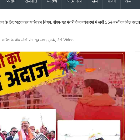
अपराध
राजनीति
स्वास्थ्य
फिल्म जगत
खेल
सौंदर्य
अन्य
ान के लिए भटक रहा परिवहन निगम, पीएम-गृह मंत्री के कार्यक्रमों में लगी 554 बसों का बिल अटक
 इस्तीफा देने वाले कॉन्स्टेबल शेर सिंह बर्खास्त, विभागीय जांच में अनुशासनहीनता के उल्लंघन का दो
ीएलओ, करेंगे नोटिसों का निस्तारण* – मुख्य निर्वाचन अधिकारी ने मंडलायुक्तों और जिलाधिकारियों क
 की बारिश के बीच लोगों संग खूब लगाए ठुमके, देखें Video
 बनाई कानूनी टीम, दावे-आपत्तियों के निस्तारण के लिए पार्टी ने जिला स्तर पर नियुक्त किए प्रतिनिध
ख सर्वेक्षण संस्थान का होगा आधुनिकीकरण, प्रशिक्षण व्यवस्था बनेगी हाईटेक
दास और भाजपा महानगर अध्यक्ष सिद्धार्थ अग्रवाल ने की शिष्टाचार भेंट
िधायक सरिता आर्या को भी मिला एसआईआर नोटिस, मतदाता सत्यापन अभियान जारी
िस्टर्ड सूची से बाहर, 2027 विधानसभा चुनाव नहीं लड़ सकेंगे
ी 17.80 करोड़ की विकास परियोजनाओं की सौगात, कहा – बिना रुके, बिना थके हर वादा पूरा क
 का शुभारंभ, पुष्पवर्षा और चरण प्रक्षालन से शिवभक्त कांवड़ियों का स्वागत, CM धामी ने परोसा भोजन
के लिए 5 करोड़ रुपये की वित्तीय स्वीकृति दी, उत्तरांचल प्रेस क्लब को भी आर्थिक सहायता मंजूर
ोप – फर्जी फॉर्म-7 के जरिए काटे जा रहे नाम, दोषियों पर एफआईआर और सख्त कार्रवाई की मांग क
्शन पर बाबा राम देव ने जताई आपत्ति, कहा – भगवा पहनकर सनातन का अपमान स्वीकार नहीं
पत्नी की फर्म पर बड़ी कार्रवाई, खनिज भंडारण लाइसेंस तत्काल निरस्त