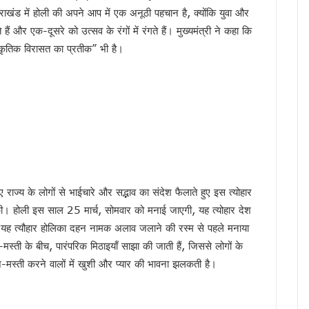
ंभ, CM धामी ने भी सुना पीएम मोदी का प्रोग्राम, नशामुक्त उत्तराखंड बनाने का संकल्प दोहराया
्तराखंड में होली की अपने आप में एक अनूठी पहचान है, क्योंकि युवा और
ैपटॉप चोरी प्रकरण पर FIR,इतने दिन कहां सोई रही देहरादून पुलिस ?
ैं और एक-दूसरे को उत्सव के रंगों में रंगते हैं। मुख्यमंत्री ने कहा कि
सांस्कृतिक विरासत का प्रतीक” भी है।
की बड़ी कार्रवाई, हाकम सिंह की 63.30 लाख की संपत्ति अटैच
 साल सरकारी सेवा अनिवार्य, फिर मिलेगी पीजी की अनुमति
मी को सुनाया गीत, ‘मोदी है तो मुमकिन है’ पर बजीं तालियां
न में पहुंचे मुख्यमंत्री धामी, कहा- भारत की सबसे बड़ी ताकत उसके युवा
में उत्तराखंड की गर्विता भाकुनी करेंगी प्रतिनिधित्व
के 306 मेधावी छात्र हुए सम्मानित, सफलता के शिखर पर बने रहना सबसे बड़ी चुनौती : डॉ. पंकज कुमार
ौर, चार अगस्त तक भारी बारिश का येलो अलर्ट
े हजारों करोड़, परिसंपत्तियों के बंटवारे पर अब भी नहीं सुलझा विवाद
राज्य के लोगों से भाईचारे और सद्भाव का संदेश फैलाते हुए इस त्योहार
आरोप, कांग्रेस ने मुख्य निर्वाचन अधिकारी को सौंपा ज्ञापन
। होली इस साल 25 मार्च, सोमवार को मनाई जाएगी, यह त्योहार देश
 का बड़ा एक्शन प्लान, बैंक-पुलिस के बीच बनेगा 24×7 रिस्पॉन्स सिस्टम
में। यह त्यौहार होलिका दहन नामक अलाव जलाने की रस्म से पहले मनाया
 मुख्यमंत्री धामी, आपदा प्रबंधन तैयारियों का लिया जायजा
स्ती के बीच, पारंपरिक मिठाइयाँ साझा की जाती हैं, जिससे लोगों के
ं जनसमस्याएं, अधिकारियों को त्वरित निस्तारण के दिए निर्देश
-मस्ती करने वालों में खुशी और प्यार की भावना झलकती है।
 पहुंचे मुख्यमंत्री धामी, समाज की समस्याएं सुनीं और विकास योजनाओं की दी जानकारी
अधिकारियों को त्वरित निस्तारण के दिए निर्देश