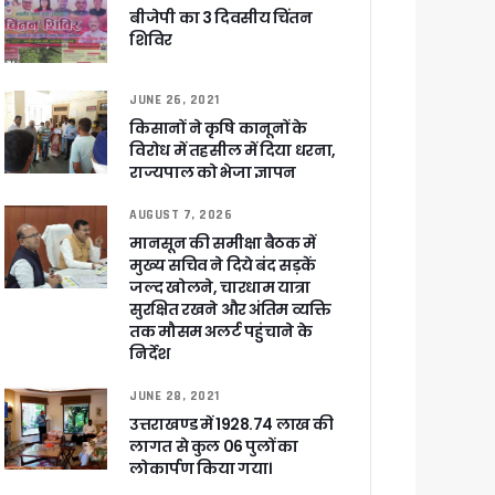
ली वित्तीय स्वीकृति
बीजेपी का 3 दिवसीय चिंतन
शिविर
 सरकार – CM धामी
JUNE 26, 2021
किसानों ने कृषि कानूनों के
विरोध में तहसील में दिया धरना,
राज्यपाल को भेजा ज्ञापन
ा ने बताया साजिश
AUGUST 7, 2026
मानसून की समीक्षा बैठक में
मुख्य सचिव ने दिये बंद सड़कें
जल्द खोलने, चारधाम यात्रा
सुरक्षित रखने और अंतिम व्यक्ति
ुरक्षा के पुख्ता इंतजाम
तक मौसम अलर्ट पहुंचाने के
निर्देश
JUNE 28, 2021
उत्तराखण्ड में 1928.74 लाख की
लागत से कुल 06 पुलों का
लोकार्पण किया गया।