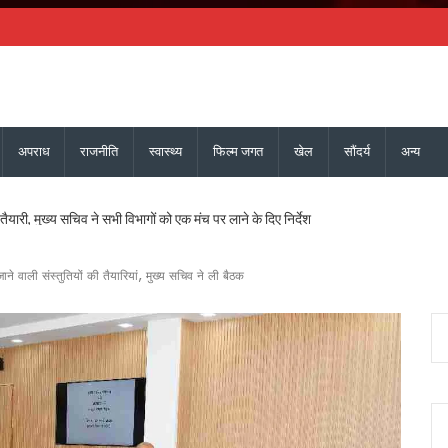
अपराध
राजनीति
स्वास्थ्य
फिल्म जगत
खेल
सौंदर्य
अन्य
ैयारी, मुख्य सचिव ने सभी विभागों को एक मंच पर लाने के दिए निर्देश
लगाई मुहर, पशुपालकों, श्रमिकों, छात्रों और युवाओं को कई सौगातें
्यक्ष मल्लिकार्जुन खड़गे, 2027 चुनाव का करेंगे शंखनाद, यशपाल आर्या ने लिया रामलीला मैदान का जा
ने वाली संस्तुतियों की तैयारियां, मुख्य सचिव ने ली बैठक
 तीलू रौतेली सम्मान, 35 आंगनबाड़ी कार्यकर्ता भी होंगी सम्मानित
रिणी घोषित, 24 उपाध्यक्ष, 36 महासचिव और 107 प्रदेश सचिव नियुक्त, गोदावरी बनीं प्रदेश कोषाध्य
मुख्य सचिव ने एनकॉर्ड बैठक में दिए कड़े निर्देश
यमंत्री धामी के निर्देश पर सचिव आवास ने की समीक्षा, ट्रैफिक प्रबंधन और यात्री सुविधाओं को मि
ु कांवड़ यात्रा जारी, 2.19 करोड़ से अधिक शिवभक्त सकुशल लौटे
ड़ की विकास योजनाओं को दी मंजूरी, जीआईएस आधारित जल निकासी पर बड़ा फोकस