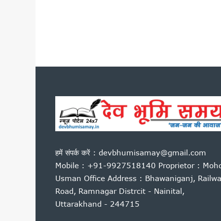
उत्तराखंड में बारिश का कहर जारी,
देहरादून की साइंस सिटी का प्रदेश
उत्तराखंड में 1 अगस्त तक भारी 
परमवीर चक्र विजेताओं की अनुग्र
कॉमनवेल्थ में भारतीय खिलाड़ियों
कांवड़ यात्रा 2026 : साधु-संतों 
बदरीनाथ चढ़ावा प्रकरण: प्रमोद 
उत्तराखंड : 10 आईएएस और एक आ
सास को बाघ के जबड़ों से बचाने के
कारगिल विजय दिवस पर सीएम धामी
पूर्व कैबिनेट मंत्री हीरा सिंह बिष
हमें संपर्क करें : devbhumisamay@gmail.com
साहित्यकारों से बोले सीएम धामी: उ
Mobile : +91-9927518140 Proprietor : Moh
उत्तराखंड में GST संग्रहण में 
Usman Office Address : Bhawaniganj, Railw
Road, Ramnagar Distrcit - Nainital,
पेपर लीक पर कांग्रेस का हल्लाबोल,
Uttarakhand - 244715
मुख्यमंत्री धामी ने विभिन्न विकास क
मुख्यमंत्री धामी ने सुनी जन समस