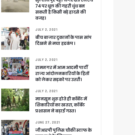
सुल्तानपुर पट्टी नगर क्षेत्र एनएच
74 पर धूल की गहरी धुंध बन
सकती है किसी बड़े हादसे की
वजह।
JULY 2, 2021
बीच बाजार दुकानों के पास सांप
दिखने से मचा हडकंप ।
JULY 2, 2021
रामनगर में आम आदमी पार्टी
राज्य आंदोलनकारियों के हितों
को लेकर सड़को पर उतरी।
JULY 2, 2021
मानसून शुरू होते ही कॉर्बेट में
शिकारियों का खतरा, कॉर्बेट
खाकर किया रवाना
प्रशासन ने बड़ाई गस्त।
JUNE 27, 2021
जीआरपी पुलिस चौकी स्टाफ के