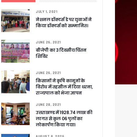
JULY 1, 2021
ट पहुंचाने के निर्देश
नेशनल डॉक्टर्स डे पर युवाओं ने
किया डॉक्टर्स को सम्मानित।
JUNE 26, 2021
बीजेपी का 3 दिवसीय चिंतन
शिविर
सकारात्मक प्रतिक्रिया
JUNE 26, 2021
ा !
किसानों ने कृषि कानूनों के
षी पाया गया
विरोध में तहसील में दिया धरना,
े साथ बैठक कर SIR पर की समीक्षा – ⁠मंडलायुक्तों को जिलेवार विजिट कर सुपर चैकिंग के निर्देश
राज्यपाल को भेजा ज्ञापन
ि
JUNE 28, 2021
उत्तराखण्ड में 1928.74 लाख की
लागत से कुल 06 पुलों का
लोकार्पण किया गया।
AUGUST 8, 2026