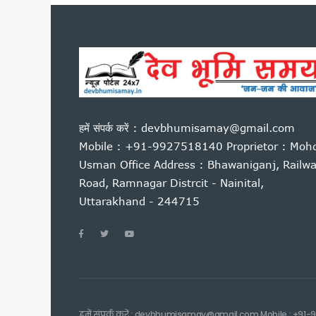
नीट परीक्षा विवाद पर देहरादून म
उत्तराखंड की बेटियों ने अंतरराष्ट्
आम महोत्सव में बोले सीएम धामी: 
राहुल गांधी की हिरासत और छात्रों प
उत्तराखंड में पत्रकार कल्याण कोष
अगस्त के पहले सप्ताह उत्तराखंड आ स
हमें संपर्क करें : devbhumisamay@gmail.com
हरिद्वार में गंगा कॉरिडोर का शिल
Mobile : +91-9927518140 Proprietor : Moh
हेडलाइन: भर्तियों की मांग को लेक
Usman Office Address : Bhawaniganj, Railw
बीकेटीसी अध्यक्ष का गोदियाल पर 
Road, Ramnagar Distrcit - Nainital,
नीट पेपर लीक के विरोध में रामनगर मे
Uttarakhand - 244715
उत्तराखंड: आज भी भारी बारिश का ख
सीएम धामी ने हेलीपैड, सड़क, एस
बदरीनाथ दान चोरी मामले में गरमा
दिल्ली में केंद्रीय विद्युत मंत्र
ग्रोथ सेंटर्स को बाजार से जोड़ने
राष्ट्रीय शिक्षा नीति के अनुरूप तैय
हमें संपर्क करें : devbhumisamay@gmail.com Mobile : +91-