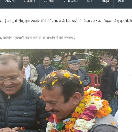
अपराध
राजनीति
स्वास्थ्य
फिल्म जगत
खेल
सौंदर्य
अन्य
 बनाई कानूनी टीम, दावे-आपत्तियों के निस्तारण के लिए पार्टी ने जिला स्तर पर नियुक्त किए प्रतिनिध
ख सर्वेक्षण संस्थान का होगा आधुनिकीकरण, प्रशिक्षण व्यवस्था बनेगी हाईटेक
दास और भाजपा महानगर अध्यक्ष सिद्धार्थ अग्रवाल ने की शिष्टाचार भेंट
्चा, कांग्रेस प्रत्याशी संदीप सहगल के समर्थन में की जनसभाएं
िधायक सरिता आर्या को भी मिला एसआईआर नोटिस, मतदाता सत्यापन अभियान जारी
िस्टर्ड सूची से बाहर, 2027 विधानसभा चुनाव नहीं लड़ सकेंगे
ी 17.80 करोड़ की विकास परियोजनाओं की सौगात, कहा – बिना रुके, बिना थके हर वादा पूरा क
 का शुभारंभ, पुष्पवर्षा और चरण प्रक्षालन से शिवभक्त कांवड़ियों का स्वागत, CM धामी ने परोसा भोजन
के लिए 5 करोड़ रुपये की वित्तीय स्वीकृति दी, उत्तरांचल प्रेस क्लब को भी आर्थिक सहायता मंजूर
ोप – फर्जी फॉर्म-7 के जरिए काटे जा रहे नाम, दोषियों पर एफआईआर और सख्त कार्रवाई की मांग क
्शन पर बाबा राम देव ने जताई आपत्ति, कहा – भगवा पहनकर सनातन का अपमान स्वीकार नहीं
पत्नी की फर्म पर बड़ी कार्रवाई, खनिज भंडारण लाइसेंस तत्काल निरस्त
पये की विकास योजनाओं को दी मंजूरी, शिक्षा, पेयजल और धार्मिक पर्यटन से जुड़ी परियोजनाओं को मि
ी बनेगा: विधायक किशोर उपाध्याय
राखंड को विश्व की आध्यात्मिक राजधानी के रूप में विकसित करने के लिए लगातार काम कर रही