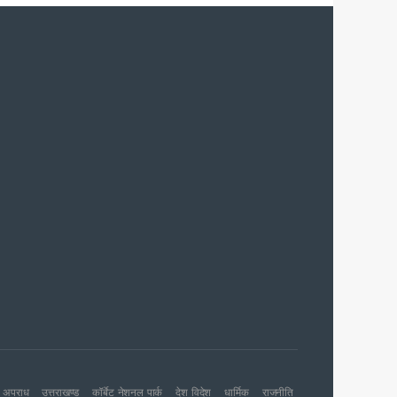
शन की संस्तुति
 जारी
अपराध
उत्तराखण्ड
कॉर्बेट नेशनल पार्क
देश विदेश
धार्मिक
राजनीति