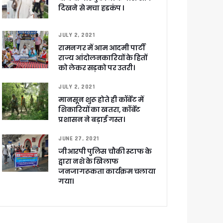
दिखने से मचा हडकंप ।
JULY 2, 2021
रामनगर में आम आदमी पार्टी
राज्य आंदोलनकारियों के हितों
को लेकर सड़को पर उतरी।
JULY 2, 2021
च प्राथमिकता
मानसून शुरू होते ही कॉर्बेट में
 नहीं बख्शेंगे
शिकारियों का खतरा, कॉर्बेट
नों का हरिद्वार तक विस्तार
प्रशासन ने बड़ाई गस्त।
JUNE 27, 2021
जीआरपी पुलिस चौकी स्टाफ के
द्वारा नशे के खिलाफ
जनजागरूकता कार्यक्रम चलाया
गया।
ग पर होगा फोकस