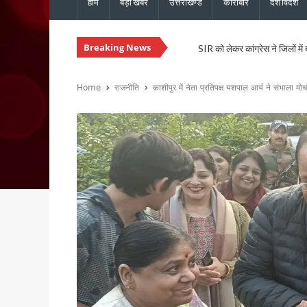
होम
बड़ी खबरें
उत्तराखण्ड
कारोबार
देश विदेश
Breaking News
SIR को लेकर कांग्रेस ने जिलों में
उत्तराखंड: राजस्व पुलिस एवं भूले
CM धामी से कैबिनेट मंत्री खजान 
Home
राजनीति
काशीपुर में नेता प्रतिपक्ष यशपाल आर्य ने संभाला मोर
कुमाऊं आयुक्त दीपक रावत और व
उत्तराखंड में 17 राजनीतिक दल रज
CM धामी ने मसूरी विधानसभा को द
हरिद्वार में स्वास्थ्य सेवा शिविर
CM धामी ने विभिन्न विकास कार्यों 
नेता प्रतिपक्ष यशपाल आर्य का आर
सांसद पप्पू यादव के विरोध प्रदर
भाजपा विधायक उमेश शर्मा काऊ की 
मुख्यमंत्री धामी ने 150 करोड़ रु
टिहरी मेडिकल कॉलेज इणीयां में ह
PM मोदी के विजन के अनुरूप उत्त