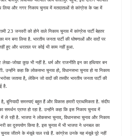
 साल सरकारी सेवा अनिवार्य, फिर मिलेगी पीजी की अनुमति
लिया और नगर निकाय चुनाव में मतदाताओं से कांग्रेस के पक्ष में
मी को सुनाया गीत, ‘मोदी है तो मुमकिन है’ पर बजीं तालियां
न में पहुंचे मुख्यमंत्री धामी, कहा- भारत की सबसे बड़ी ताकत उसके युवा
में उत्तराखंड की गर्विता भाकुनी करेंगी प्रतिनिधित्व
गामी 23 जनवरी को होने वाले निकाय चुनाव में कांग्रेस पार्टी बेहतर
के 306 मेधावी छात्र हुए सम्मानित, सफलता के शिखर पर बने रहना सबसे बड़ी चुनौती : डॉ. पंकज कुमार
तन का मन बना लिया है. भारतीय जनता पार्टी की घोषणाओं और वादों पर
 नहीं हुए और धरातल पर कोई भी काम नहीं हुआ.
ौर, चार अगस्त तक भारी बारिश का येलो अलर्ट
े हजारों करोड़, परिसंपत्तियों के बंटवारे पर अब भी नहीं सुलझा विवाद
और लेखा-जोखा कुछ भी नहीं है. धर्म और राजनीति इन का हथियार बन
आरोप, कांग्रेस ने मुख्य निर्वाचन अधिकारी को सौंपा ज्ञापन
. उन्होंने कहा कि लोकसभा चुनाव हो, विधानसभा चुनाव हो या निकाय
 का बड़ा एक्शन प्लान, बैंक-पुलिस के बीच बनेगा 24×7 रिस्पॉन्स सिस्टम
 भरोसा जताया है, लेकिन जो वादों की तस्वीर भारतीय जनता पार्टी की
 मुख्यमंत्री धामी, आपदा प्रबंधन तैयारियों का लिया जायजा
ई है.
ं जनसमस्याएं, अधिकारियों को त्वरित निस्तारण के दिए निर्देश
 पहुंचे मुख्यमंत्री धामी, समाज की समस्याएं सुनीं और विकास योजनाओं की दी जानकारी
, बुनियादी समस्याएं बहुत हैं और विकास हमारी प्राथमिकता है. संदीप
अधिकारियों को त्वरित निस्तारण के दिए निर्देश
 का समर्थन प्राप्त हो रहा है. उन्होंने कहा कि इस निकाय चुनाव में
वर्तन संकल्प यात्रा, 10 अगस्त के बाद होगा नया कार्यक्रम
े में ले रही है. भाजपा ने लोकसभा चुनाव, विधानसभा चुनाव और निकाय
ख्त हुए धामी, जल जीवन मिशन की लंबित शिकायतें एक सप्ताह में निपटाने के निर्देश
ी का दुरुपयोग किया है. इस चुनाव में भी भाजपा ने धनबल का
म धामी ने किया नमन, कहा- उनका जीवन राष्ट्रभक्ति की अमर प्रेरणा
ाव जीतने के मंसूबे पाल रखे हैं. कांग्रेस उनके यह मंसूबे पूरे नहीं