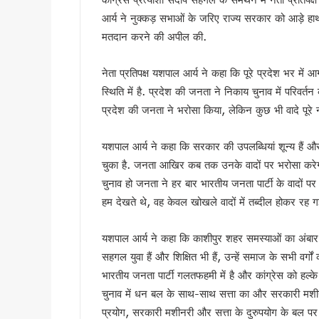
उत्तराखंड में एमबीबीएस के बाद 3
आर्य ने नुक्कड़ सभाओं के जरिए राज्य सरकार को आड़े हाथ 
हरिद्वार में नन्ही बच्ची ने सीएम धा
मतदान करने की अपील की.
हरिद्वार: युवा शक्ति संवाद सम्मेल
राष्ट्रपति भवन के ‘एट होम’ समारोह 
नेता प्रतिपक्ष यशपाल आर्य ने कहा कि पूरे प्रदेश भर में आ
टॉपर्स कॉन्क्लेव में 31 स्कूलों 
स्थिति में है. प्रदेश की जनता ने निकाय चुनाव में परिवर्
प्रदेश की जनता ने भरोसा किया, लेकिन कुछ भी वादे पूरे
उत्तराखंड में छह दिन बारिश का द
उत्तर प्रदेश में अटके उत्तराखंड क
यशपाल आर्य ने कहा कि सरकार की उपलब्धियां शून्य हैं 
एसआईआर प्रक्रिया में खामियों का 
चुका है. जनता आखिर कब तक उनके वादों पर भरोसा करेगी
साइबर ठगी पर आरबीआई और एसटीएफ
चुनाव हो जनता ने हर बार भारतीय जनता पार्टी के वादों पर
एनडीआरएफ गदरपुर बटालियन पहुंचे
हम देखते थे, वह केवल खोखले वादों में तब्दील होकर रह ग
खटीमा में मुख्यमंत्री धामी ने सुनी
थारू जनजाति संवाद कार्यक्रम में
यशपाल आर्य ने कहा कि काशीपुर शहर समस्याओं का अंबार है
मुख्यमंत्री ने सुनीं जन समस्याएं, 
सहगल युवा हैं और शिक्षित भी हैं, उन्हें समाज के सभी वर्गों
SIR के चलते कांग्रेस ने टाली परि
भारतीय जनता पार्टी गलतफहमी में है और कांग्रेस को हल्क
सीएम हेल्पलाइन की शिकायतों पर स
चुनाव में धन बल के साथ-साथ सत्ता का और सरकारी मशीनर
शहीद ऊधम सिंह के बलिदान को सीए
प्रयोग, सरकारी मशीनरी और सत्ता के दुरुपयोग के बल पर चुन