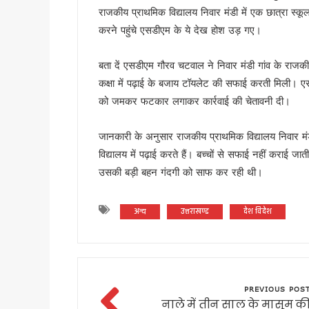
भाजपा विधायक उमेश शर्मा काऊ की 
राजकीय प्राथमिक विद्यालय निवार मंडी में एक छात्रा स
मुख्यमंत्री धामी ने 150 करोड़ रु
करने पहुंचे एसडीएम के ये देख होश उड़ गए।
टिहरी मेडिकल कॉलेज इणीयां में ह
बता दें एसडीएम गौरव चटवाल ने निवार मंडी गांव के राज
PM मोदी के विजन के अनुरूप उत्त
कक्षा में पढ़ाई के बजाय टॉयलेट की सफाई करती मिली। एसड
“विकसित उत्तराखंड विजन-2047” 
को जमकर फटकार लगाकर कार्रवाई की चेतावनी दी।
देहरादून में ओहो रेडियो 89.2 ए
मुख्यमंत्री के निर्देश पर बहाल हो
जानकारी के अनुसार राजकीय प्राथमिक विद्यालय निवार मंडी
भाजपा विधायक महेश जीना का कथित
विद्यालय में पढ़ाई करते हैं। बच्चों से सफाई नहीं कराई जा
मुख्यमंत्री धामी से राज्यसभा स
उसकी बड़ी बहन गंदगी को साफ कर रही थी।
अल्पसंख्यक समाज के उत्थान के लिए
मुख्य सचिव आनंद बर्धन ने आयुष
अन्य
उत्तराखण्ड
देश विदेश
सावन का पहला सोमवार: कांवड़ यात्र
मैदानी सीट से चुनाव लड़ना चाहते
MDDA में हर महीने 2 बार लगेगा 
‘जन-जन की सरकार, जन-जन के द्वा
PREVIOUS POS
कॉमनवेल्थ गेम्स में उत्तराखंड की 
नाले में तीन साल के मासूम क