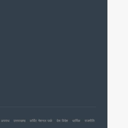
 आरोपी
च प्राथमिकता
 नहीं बख्शेंगे
नों का हरिद्वार तक विस्तार
अपराध
उत्तराखण्ड
कॉर्बेट नेशनल पार्क
देश विदेश
धार्मिक
राजनीति