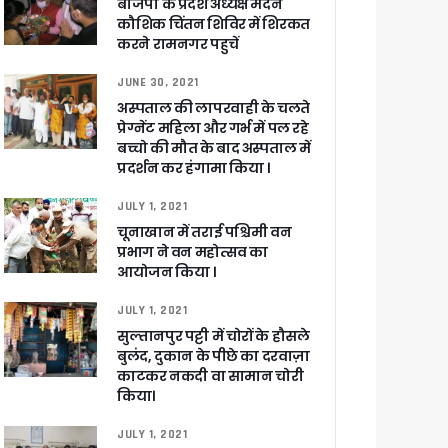
बीजेपी के प्रदेश अध्यक्ष मदन
कौशिक चिंतन शिविर में शिरकत
करने रामनगर पहुचें
JUNE 30, 2021
अस्पताल की लापरवाही के चलते
प्रेग्नेंट महिला और गर्भ में पल रहे
बच्चो की मौत के बाद अस्पताल में
प्रदर्शन कर हंगामा किया ।
JULY 1, 2021
चूनाखान में तराई पश्चिमी वन
 पांडेय
प्रभाग ने वन महोत्सव का
आयोजन किया ।
JULY 1, 2021
सुल्तानपुर पट्टी में चोरों के हौसले
बुलंद, दुकान के पीछे का दरवाज़ा
काटकर नकदी वा सामान चोरी
किया।
JULY 1, 2021