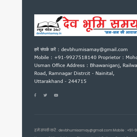
कांवड़ यात्रा 2026 : साधु-संतों 
बदरीनाथ चढ़ावा प्रकरण: प्रमोद 
उत्तराखंड : 10 आईएएस और एक आ
सास को बाघ के जबड़ों से बचाने के
कारगिल विजय दिवस पर सीएम धामी
पूर्व कैबिनेट मंत्री हीरा सिंह बिष
हमें संपर्क करें : devbhumisamay@gmail.com
साहित्यकारों से बोले सीएम धामी: उ
Mobile : +91-9927518140 Proprietor : Moh
उत्तराखंड में GST संग्रहण में 
Usman Office Address : Bhawaniganj, Railw
Road, Ramnagar Distrcit - Nainital,
पेपर लीक पर कांग्रेस का हल्लाबोल,
Uttarakhand - 244715
मुख्यमंत्री धामी ने विभिन्न विकास क
मुख्यमंत्री धामी ने सुनी जन समस
यूटीयू सेमेस्टर परीक्षा प्रश्नपत्
कांवड़ मेले के लिए रेलवे की बड़ी त
उत्तराखंड में आपातकालीन सेवाएं हो
जैव विविधता संरक्षण को मिलेगा नय
हमें संपर्क करें : devbhumisamay@gmail.com Mobile : +91-
निर्माण श्रमिकों के लिए बड़ी सौ