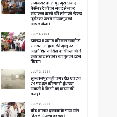
रामनगर काशीपुर मुरादाबाद
पैसेंजर ट्रेनों का जल्द से जल्द
संचालन करने की मांग को लेकर
पूर्व उत्तर रेलवे गोरखपुर को
ज्ञापन भेजा।
JULY 1, 2021
डॉक्टर व स्टाफ की लापरवाही से
गर्भवती महिला की मृत्यु पर
आक्रोशित कांग्रेस कार्यकर्ताओ ने
उत्तराखंड सरकार का पुतला दहन
किया।
JULY 2, 2021
सुल्तानपुर पट्टी नगर क्षेत्र एनएच
74 पर धूल की गहरी धुंध बन
सकती है किसी बड़े हादसे की
वजह।
JULY 2, 2021
बीच बाजार दुकानों के पास सांप
दिखने से मचा हडकंप ।