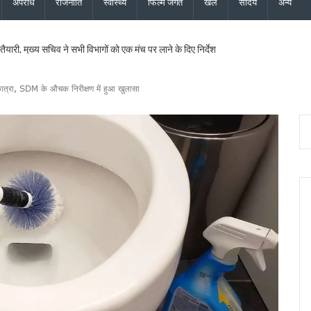
अपराध
राजनीति
स्वास्थ्य
फिल्म जगत
खेल
सौंदर्य
अन्य
ैयारी, मुख्य सचिव ने सभी विभागों को एक मंच पर लाने के दिए निर्देश
लगाई मुहर, पशुपालकों, श्रमिकों, छात्रों और युवाओं को कई सौगातें
्यक्ष मल्लिकार्जुन खड़गे, 2027 चुनाव का करेंगे शंखनाद, यशपाल आर्या ने लिया रामलीला मैदान का जा
छात्रा, SDM के औचक निरीक्षण में हुआ खुलासा
 तीलू रौतेली सम्मान, 35 आंगनबाड़ी कार्यकर्ता भी होंगी सम्मानित
रिणी घोषित, 24 उपाध्यक्ष, 36 महासचिव और 107 प्रदेश सचिव नियुक्त, गोदावरी बनीं प्रदेश कोषाध्य
मुख्य सचिव ने एनकॉर्ड बैठक में दिए कड़े निर्देश
यमंत्री धामी के निर्देश पर सचिव आवास ने की समीक्षा, ट्रैफिक प्रबंधन और यात्री सुविधाओं को मि
ु कांवड़ यात्रा जारी, 2.19 करोड़ से अधिक शिवभक्त सकुशल लौटे
ड़ की विकास योजनाओं को दी मंजूरी, जीआईएस आधारित जल निकासी पर बड़ा फोकस
ने नई टीम का किया ऐलान, कोषाध्यक्ष, उपाध्यक्ष और सचिवों की सूची जारी
सचिव ने दिये बंद सड़कें जल्द खोलने, चारधाम यात्रा सुरक्षित रखने और अंतिम व्यक्ति तक मौसम अलर्
ेशक की शिष्टाचार भेंट, उत्तराखंड में एनसीसी विस्तार पर हुई चर्चा
की साझेदारी, जल्द होगा विश्वविद्यालयों के बीच समझौता
 हाई अलर्ट, सभी एजेंसियों को सतर्क रहने के निर्देश, देहरादून, चमोली और बागेश्वर में ऑरेंज अलर्ट