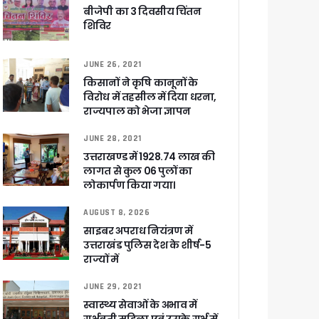
बीजेपी का 3 दिवसीय चिंतन
शिविर
सकारात्मक प्रतिक्रिया
JUNE 26, 2021
ा !
किसानों ने कृषि कानूनों के
षी पाया गया
विरोध में तहसील में दिया धरना,
े साथ बैठक कर SIR पर की समीक्षा – ⁠मंडलायुक्तों को जिलेवार विजिट कर सुपर चैकिंग के निर्देश
राज्यपाल को भेजा ज्ञापन
ि
JUNE 28, 2021
उत्तराखण्ड में 1928.74 लाख की
लागत से कुल 06 पुलों का
लोकार्पण किया गया।
AUGUST 8, 2026
र रही सरकार
साइबर अपराध नियंत्रण में
उत्तराखंड पुलिस देश के शीर्ष-5
राज्यों में
JUNE 29, 2021
ी
स्वास्थ्य सेवाओं के अभाव में