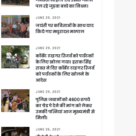
गर्भवती महिला एवं उसके गर्भ में
पल रहे जुड़वा बच्चे का निधन।
ली वित्तीय स्वीकृति
JUNE 29, 2021
जयंती पर कविताओं के साथ याद
 सरकार – CM धामी
किये गए मथुरादत्त मठपाल
JUNE 29, 2021
कॉर्बेट टाइगर रिजर्व को पर्यटकों
के लिए खोला गया। हराक सिंह
ा ने बताया साजिश
रावत ने दिए कॉर्बेट टाइगर रिजर्व
को पर्यटकों के लिए खोलने के
आदेश
JUNE 29, 2021
ुरक्षा के पुख्ता इंतजाम
पुलिस जवानों को 4600 रुपये
का ग्रेड पे देने की मांग को लेकर
उनकी पत्नियां आज मुख्यमंत्री से
मिली।
JUNE 26, 2021