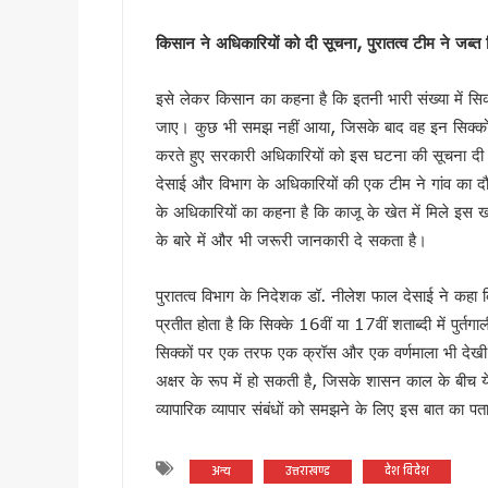
भाजपा विधायक महेश जीना का कथित
किसान ने अधिकारियों को दी सूचना
,
पुरातत्व टीम ने जब्त
मुख्यमंत्री धामी से राज्यसभा स
अल्पसंख्यक समाज के उत्थान के लिए
इसे लेकर किसान का कहना है कि इतनी भारी संख्या में सि
मुख्य सचिव आनंद बर्धन ने आयुष
जाए। कुछ भी समझ नहीं आया, जिसके बाद वह इन सिक्कों
सावन का पहला सोमवार: कांवड़ यात्र
करते हुए सरकारी अधिकारियों को इस घटना की सूचना दी गई।
मैदानी सीट से चुनाव लड़ना चाहते
देसाई और विभाग के अधिकारियों की एक टीम ने गांव का दौर
MDDA में हर महीने 2 बार लगेगा 
के अधिकारियों का कहना है कि काजू के खेत में मिले इस ख
‘जन-जन की सरकार, जन-जन के द्वा
के बारे में और भी जरूरी जानकारी दे सकता है।
कॉमनवेल्थ गेम्स में उत्तराखंड की 
पुरातत्व विभाग के निदेशक डॉ. नीलेश फाल देसाई ने कहा क
हरिद्वार कांवड़ यात्रा में 50 लाख श
प्रतीत होता है कि सिक्के 16वीं या 17वीं शताब्दी में पुर
‘नशा मुक्त युवा’ अभियान का शुभार
सिक्कों पर एक तरफ एक क्रॉस और एक वर्णमाला भी देख
2 महीने के लंबे इंतजार के बाद ल
अक्षर के रूप में हो सकती है, जिसके शासन काल के बीच ये
UKSSSC पेपर लीक मामले में ईडी 
व्यापारिक व्यापार संबंधों को समझने के लिए इस बात का 
उत्तराखंड में एमबीबीएस के बाद 3
हरिद्वार में नन्ही बच्ची ने सीएम धा
अन्य
उत्तराखण्ड
देश विदेश
हरिद्वार: युवा शक्ति संवाद सम्मेल