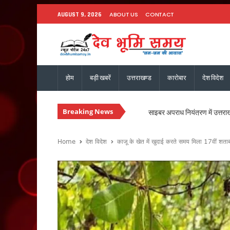
ABOUT US
CONTACT
AUGUST 9, 2026
होम
बड़ी खबरें
उत्तराखण्ड
कारोबार
देश विदेश
Breaking News
साइबर अपराध नियंत्रण में उत्तराखंड
कॉर्बेट टाइगर रिजर्व ने पूरे कि
मेगा प्रोजेक्ट्स की समयबद्ध पूर्
Home
देश विदेश
काजू के खेत में खुदाई करते समय मिला 17वीं शताब्
पर्सनल फ्लाइंग व्हीकल के सफल परी
उत्तराखंड को स्किल हब बनाने की त
धामी कैबिनेट ने 15 प्रस्तावों पर 
हल्द्वानी में गरजेंगे कांग्रेस अध
उत्तराखंड की 13 बेटियों को मिलेगा
उत्तराखंड कांग्रेस की नई कार्यका