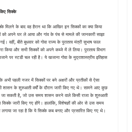
 वीडियो वायरल, अभद्र भाषा को लेकर सियासत गरमाई, कांग्रेस ने की कार्रवाई की मांग, भाजप
 किए सिक्के
ांसद नरेश बंसल और विधायक बिशन सिंह चुफाल ने की मुलाकात
 सरकार प्रतिबद्ध, योजनाओं का लाभ हर पात्र व्यक्ति तक पहुंचेगा : मुख्यमंत्री धामी
क्के मिलने के बाद वह हैरान था कि आखिर इन सिक्कों का क्या किया
 मंत्रालय के सचिव से की मुलाकात, एआईआईए स्थापना का किया आग्रह
 को अपने घर ले आया और गांव के पंच से मामले की जानकारी साझा
ा के बीच शिवालयों में जलाभिषेक के लिए लंबी कतारें, दक्षेश्वर महादेव में उमड़ा आस्था का सैलाब, स
 वहीं, बीते बुधवार को गोवा राज्य के पुरातत्व मंत्री सुभाष फाल
 हैं हरक सिंह रावत, हाईकमान के सामने रखी इच्छा
ा किया और सभी सिक्कों को अपने कब्जे में ले लिया। पुरातत्व विभाग
‘समाधान दिवस’, अब सीधे अधिकारियों से रख सकेंगे शिकायत
जाने पर स्टडी चल रही है। ये खजाना गोवा के मुद्राशास्त्रीय इतिहास
र’ अभियान में साढ़े 6 लाख से अधिक लोगों की भागीदारी
उन्नति शर्मा ने जीता कांस्य पदक, प्रदेश में जश्न का माहौल, CM ने दी बधाई
ि अभी पहली नजर में सिक्कों पर बने अक्षरों और प्रतीकों से ऐसा
्रद्धालु पहुंचे, डीएम-एसएसपी ने पुष्पवर्षा कर किया कांवड़ियों का स्वागत
्तगाली शासन के शुरुआती वर्षों के दौरान जारी किए गए थे। सामने आए कुछ
ंभ, CM धामी ने भी सुना पीएम मोदी का प्रोग्राम, नशामुक्त उत्तराखंड बनाने का संकल्प दोहराया
ी जा सकती है, जो उस समय शासन करने वाले किसी राजा के शुरुआती
ैपटॉप चोरी प्रकरण पर FIR,इतने दिन कहां सोई रही देहरादून पुलिस ?
 सिक्के जारी किए गए होंगे। हालांकि, विशेषज्ञों की ओर से उस समय
की बड़ी कार्रवाई, हाकम सिंह की 63.30 लाख की संपत्ति अटैच
पता लगाया जा रहा है कि ये सिक्के कब बनाए और प्रसारित किए गए थे।
 साल सरकारी सेवा अनिवार्य, फिर मिलेगी पीजी की अनुमति
मी को सुनाया गीत, ‘मोदी है तो मुमकिन है’ पर बजीं तालियां
न में पहुंचे मुख्यमंत्री धामी, कहा- भारत की सबसे बड़ी ताकत उसके युवा