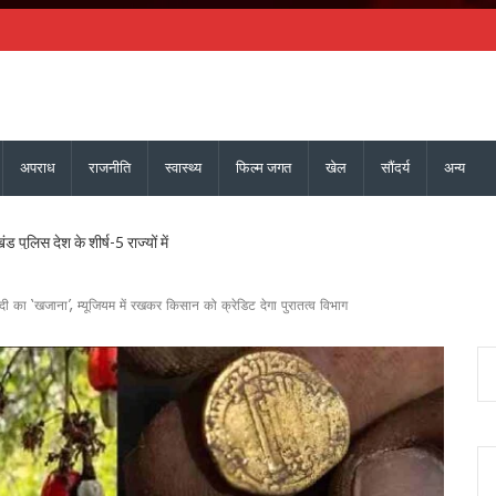
अपराध
राजनीति
स्वास्थ्य
फिल्म जगत
खेल
सौंदर्य
अन्य
 पुलिस देश के शीर्ष-5 राज्यों में
ए 90 साल, विविध कार्यक्रमों के साथ मनाया स्थापना दिवस, वन्यजीव संरक्षण, जन-जागरूकता और मा
णता पर मुख्य सचिव सख्त, रुद्रपुर-पिथौरागढ़ मेडिकल कॉलेज जल्द शुरू करने के निर्देश
दी का ‘खजाना’, म्यूजियम में रखकर किसान को क्रेडिट देगा पुरातत्व विभाग
क्षण पर रवि टम्टा को सीएम धामी ने दी बधाई, जानिए क्यों है खास?
ैयारी, मुख्य सचिव ने सभी विभागों को एक मंच पर लाने के दिए निर्देश
लगाई मुहर, पशुपालकों, श्रमिकों, छात्रों और युवाओं को कई सौगातें
्यक्ष मल्लिकार्जुन खड़गे, 2027 चुनाव का करेंगे शंखनाद, यशपाल आर्या ने लिया रामलीला मैदान का जा
 तीलू रौतेली सम्मान, 35 आंगनबाड़ी कार्यकर्ता भी होंगी सम्मानित
रिणी घोषित, 24 उपाध्यक्ष, 36 महासचिव और 107 प्रदेश सचिव नियुक्त, गोदावरी बनीं प्रदेश कोषाध्य