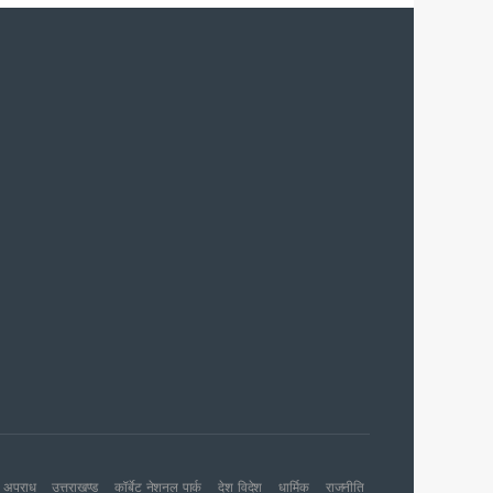
शन की संस्तुति
 जारी
अपराध
उत्तराखण्ड
कॉर्बेट नेशनल पार्क
देश विदेश
धार्मिक
राजनीति