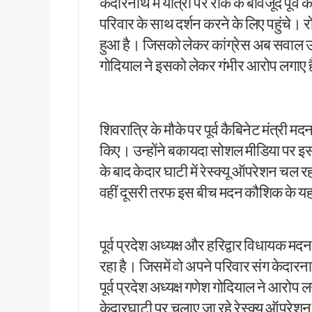
केदारनाथ में यात्रा पर रोक के बावजूद पूर्
उत्तराखंड में एमबीबीएस के बाद 3
परिवार के साथ दर्शन करने के लिए पहुंचे। र
हरिद्वार में नन्ही बच्ची ने सीएम धा
हुआ है। जिसको लेकर कांग्रेस अब सवाल उठा र
हरिद्वार: युवा शक्ति संवाद सम्मेल
गोदियाल ने इसको लेकर गंभीर आरोप लगाए ह
राष्ट्रपति भवन के ‘एट होम’ समारोह 
टॉपर्स कॉन्क्लेव में 31 स्कूलों 
उत्तराखंड में छह दिन बारिश का द
शिवरात्रि के मौके पर पूर्व कैबिनेट मंत्री
उत्तर प्रदेश में अटके उत्तराखंड क
किए। उन्होंने बकायदा सोशल मीडिया पर इ
एसआईआर प्रक्रिया में खामियों का 
साइबर ठगी पर आरबीआई और एसटीएफ
के बाद केदार घाटी में रेस्क्यू ऑपरेशन चल र
एनडीआरएफ गदरपुर बटालियन पहुंचे
वहीं दूसरी तरफ इस बीच मदन कौशिक के यहा
खटीमा में मुख्यमंत्री धामी ने सुनी
थारू जनजाति संवाद कार्यक्रम में
पूर्व प्रदेश अध्यक्ष और हरिद्वार विधायक
मुख्यमंत्री ने सुनीं जन समस्याएं, 
रहा है। जिसमें वो अपने परिवार संग केदारना
SIR के चलते कांग्रेस ने टाली परि
पूर्व प्रदेश अध्यक्ष गणेश गोदियाल ने आरोप
सीएम हेल्पलाइन की शिकायतों पर स
शहीद ऊधम सिंह के बलिदान को सीए
केदारघाटी पर चलाए जा रहे रेस्क्यू ऑपरेशन