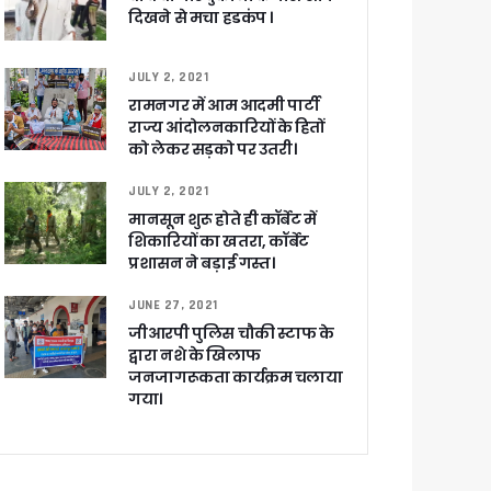
दिखने से मचा हडकंप ।
JULY 2, 2021
रामनगर में आम आदमी पार्टी
राज्य आंदोलनकारियों के हितों
को लेकर सड़को पर उतरी।
JULY 2, 2021
च प्राथमिकता
मानसून शुरू होते ही कॉर्बेट में
 नहीं बख्शेंगे
शिकारियों का खतरा, कॉर्बेट
नों का हरिद्वार तक विस्तार
प्रशासन ने बड़ाई गस्त।
JUNE 27, 2021
जीआरपी पुलिस चौकी स्टाफ के
द्वारा नशे के खिलाफ
जनजागरूकता कार्यक्रम चलाया
गया।
ग पर होगा फोकस