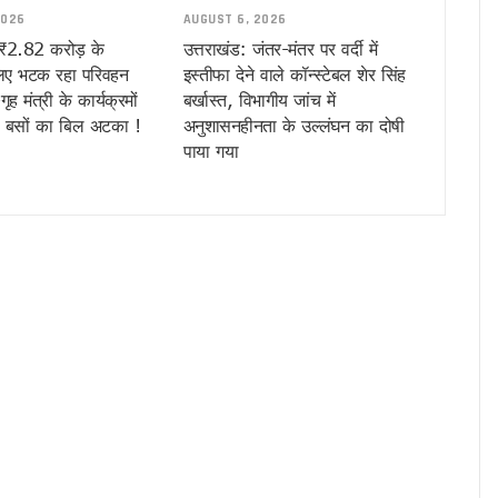
ी, मुख्य सचिव ने विभागों को तीन दिन की समयसीमा दी
2026
AUGUST 6, 2026
री बारिश का अलर्ट, उत्तराखंड समेत कई राज्यों में ऑरेंज चेतावनी
 ₹2.82 करोड़ के
उत्तराखंड: जंतर-मंतर पर वर्दी में
लिए भटक रहा परिवहन
इस्तीफा देने वाले कॉन्स्टेबल शेर सिंह
ल की देशभर में सराहना, एनडीएमए-एनडीआरएफ टीम ने की समीक्षा
ह मंत्री के कार्यक्रमों
बर्खास्त, विभागीय जांच में
तन नीति के तहत 6 वाहन स्वामियों को दिए सब्सिडी चेक, 11 स्वच्छ ईंधन वाहनों को हरी झंडी दि
4 बसों का बिल अटका !
अनुशासनहीनता के उल्लंघन का दोषी
सभी विभागों को 24 घंटे सतर्क रहने के निर्देश
पाया गया
ड़ों का पुल ? निर्माण कार्य पर उठे सवाल, जांच के बाद तय होगी जिम्मेदारी
तैनाती, फेक न्यूज और अफवाह फैलाने वालों पर होगी तत्काल कार्रवाई
 150 से ज्यादा सड़कें बंद, कल भी कई जिलों में ऑरेंज अलर्ट
भर के स्कूली विद्यार्थियों को कराया जाएगा भ्रमण, CM धामी ने कहा – विज्ञान और नवाचार से बन
बारिश का अलर्ट…!
ह राशि बढ़कर 2 करोड़, CM धामी ने विभिन्न विकास योजनाओं को दी ₹62 करोड़ से अधिक की मं
 का जलवा, मुख्यमंत्री धामी ने दी ऋषिकांता और अनाहत को बधाई
ने की संयमित यात्रा की अपील, डीजे, हथियार और नशे से दूर रहने का दिया संदेश
नौटियाल की जमानत याचिका खारिज, एसआईटी जांच जारी, फिलहाल न्यायिक हिरासत में ही रहेंगे
ईएफएस अधिकारी के कार्यभार में बदलाव, एल फैनई से आबकारी विभाग वापस लिया गया
 लिए बहू ने दिखाई बहादुरी, हंसिया से किया मुकाबला