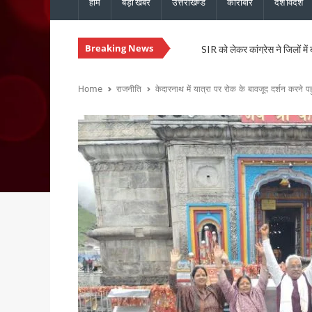
होम
बड़ी खबरें
उत्तराखण्ड
कारोबार
देश विदेश
Breaking News
SIR को लेकर कांग्रेस ने जिलों में
उत्तराखंड: राजस्व पुलिस एवं भूले
CM धामी से कैबिनेट मंत्री खजान 
Home
राजनीति
केदारनाथ में यात्रा पर रोक के बावजूद दर्शन करने पहुं
कुमाऊं आयुक्त दीपक रावत और व
उत्तराखंड में 17 राजनीतिक दल रज
CM धामी ने मसूरी विधानसभा को द
हरिद्वार में स्वास्थ्य सेवा शिविर
CM धामी ने विभिन्न विकास कार्यों 
नेता प्रतिपक्ष यशपाल आर्य का आर
सांसद पप्पू यादव के विरोध प्रदर
भाजपा विधायक उमेश शर्मा काऊ की 
मुख्यमंत्री धामी ने 150 करोड़ रु
टिहरी मेडिकल कॉलेज इणीयां में ह
PM मोदी के विजन के अनुरूप उत्त