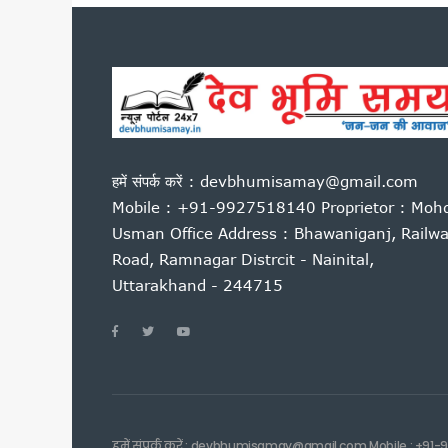
नीट परीक्षा विवाद पर देहरादून म
उत्तराखंड की बेटियों ने अंतरराष्ट्
आम महोत्सव में बोले सीएम धामी: 
राहुल गांधी की हिरासत और छात्रों प
उत्तराखंड में पत्रकार कल्याण कोष
अगस्त के पहले सप्ताह उत्तराखंड आ स
हमें संपर्क करें : devbhumisamay@gmail.com
हरिद्वार में गंगा कॉरिडोर का शिल
Mobile : +91-9927518140 Proprietor : Moh
हेडलाइन: भर्तियों की मांग को लेक
Usman Office Address : Bhawaniganj, Railw
बीकेटीसी अध्यक्ष का गोदियाल पर 
Road, Ramnagar Distrcit - Nainital,
नीट पेपर लीक के विरोध में रामनगर मे
Uttarakhand - 244715
उत्तराखंड: आज भी भारी बारिश का ख
सीएम धामी ने हेलीपैड, सड़क, एस
बदरीनाथ दान चोरी मामले में गरमा
दिल्ली में केंद्रीय विद्युत मंत्र
ग्रोथ सेंटर्स को बाजार से जोड़ने
राष्ट्रीय शिक्षा नीति के अनुरूप तैय
हमें संपर्क करें : devbhumisamay@gmail.com Mobile : +91-