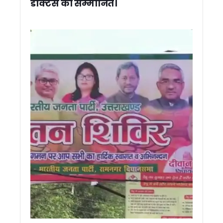
डॉक्टर्स को सम्मानित।
2027 की तैयारी में कांग्रेस, उत्तराखंड की पॉलिटिकल अफेयर्स कमेटी क
उत्तराखंड: फर्जी मेडिकल सर्टिफिकेट पर नहीं होगा ट्रांसफर, शिक्षा विभा
केदारनाथ-बदरीनाथ परियोजनाओं की मुख्य सचिव ने की समीक्षा, निर्माण कार्यो
बदरीनाथ-केदारनाथ विवाद, नेता प्रतिपक्ष ने की मंदिरों से जुड़े आरोपों की
मुख्य सचिव की उच्चस्तरीय बैठक में अल्मोड़ा, पिथौरागढ़ और श्रीनगर में 
30 जुलाई से शुरू होगी कांवड़ यात्रा, मुख्य सचिव ने अधिकारियों को दिये 
जन- जन की सरकार जन-जन के द्वार अभियान का दूसरा चरण जारी, रोजाना 
रामनगर में सेवा पखवाड़ा शिविर: 27 विभाग एक मंच पर, 53 शिकायतों में
SARRA की राज्य स्तरीय बैठक में ‘एक जनपद–एक नदी’ योजना की समीक्षा
नाबार्ड परियोजनाओं में तेजी लाने के निर्देश, मुख्य सचिव बोले— तीन दिन 
उत्तराखंड में प्रतिनियुक्ति नियमों की उड़ रही धज्जियां ! मूल विभाग लौ
बदरीनाथ चढ़ावा विवाद पर बोले त्रिवेंद्र, निष्पक्ष जांच हो, दोषी मिले तो स
उत्तराखंड: SIR में 13 लाख से ज्यादा वोटरों पर असर, 2027 चुनाव का 
कांवड़ मेले की तैयारियां तेज, हरिद्वार-बिजनौर पुलिस ने बनाया संयुक्त 
मसूरी की सड़कों पर साइकिल से निकले केंद्रीय मंत्री, IAS प्रशिक्षुओं स
कांग्रेस का बड़ा अनुशासनात्मक एक्शन, पिथौरागढ़ के तीन नेताओं को 
टनकपुर में मुख्यमंत्री धामी का दिखा पहाड़ी अंदाज, चूल्हे पर बनाई मंडु
मानसून में वन एवं वन्यजीव सुरक्षा को लेकर कॉर्बेट टाइगर रिजर्व का फ्लैग 
रामनगर के रिसॉर्ट में हाई-प्रोफाइल सेक्स रैकेट का भंडाफोड़, 51 गिरफ्
टनकपुर से कैलाश मानसरोवर यात्रा का शुभारंभ, सीएम धामी ने 49 श्रद्