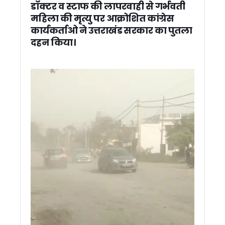
सड़क पर नमाज के बयान पर सियासत तेज, कांग्रेस ने कहा धर्म की राज
डॉक्टर व स्टाफ की लापरवाही से गर्भवती
मंत्री कैड़ा ने ओखलकांडा ब्लॉक के गांवों का दौरा कर सुनीं समस्याएं, अध
महिला की मृत्यु पर आक्रोशित कांग्रेस
राजपुरा लूटकांड का 24 घंटे में खुलासा, दो आरोपी गिरफ्तार एसएसपी डॉ. मं
कार्यकर्ताओ ने उत्तराखंड सरकार का पुतला
उत्तराखंड में बच्चों पर डायबिटीज का खतरा, टाइप-1 के बढ़ते मामलों ने बढ
दहन किया।
3 दिवसीय उत्तराखंड दौरे पर आएंगे भाजपा अध्यक्ष नितिन नवीन, 2027 
हरिद्वार में “सरकार आपके द्वार” कार्यक्रम में हँगामा, मंत्री देशराज कर्णवा
हिंदी पत्रकारिता दिवस पर पत्रकारिता सम्मान समारोह आयोजित निष्पक्ष
कॉर्बेट टाइगर रिजर्व में वन एवं वन्यजीव सुरक्षा को लेकर निकाला गया फ्लैग 
नेपाल सीमा पर जगबूढ़ा नदी के भू-कटाव रोकने हेतु बाढ़ सुरक्षा कार्य जल्द क
राजीव गांधी की शहादत दिवस पर कांग्रेस ने दी श्रद्धांजलि, गणेश गोदिया
यमुनोत्री धाम में हार्ट अटैक से दो श्रद्धालुओं की मौत, चारधाम यात्रा में
भीषण गर्मी की चपेट में उत्तराखंड, मैदानी जिलों में अगले 48 घंटे लू का रेड
नकली मजारों पर चला बुलडोजर, अल्पसंख्यकों के उत्थान के लिए काम 
राहुल गांधी के बयान पर सीएम धामी का पलटवार, बोले- कांग्रेस की भाषा 
कॉर्बेट में वन्यजीव सुरक्षा को लेकर सघन चेकिंग अभियान, गूजर झालों क
हीट वेव अलर्ट: उत्तराखंड स्वास्थ्य विभाग की एडवाइजरी जारी, जानिए क्या
पश्चिम एशिया तनाव के बीच राहत: उत्तराखंड में पेट्रोल-डीजल और गैस क
देहरादून IT पार्क में लैपटॉप खरीद के नाम पर लाखों की ठगी, OMS ग्रुप क
उत्तराखंड: नेता प्रतिपक्ष यशपाल आर्य का आरोप -एससी-एसटी समाज क
कांग्रेस सरकार बनते ही होगा लोकायुक्त गठन, भ्रष्टाचारियों का होगा 
देहरादून: जनगणना कर्मचारियों से अभद्रता पड़ेगी भारी, बाधा डालने वालो