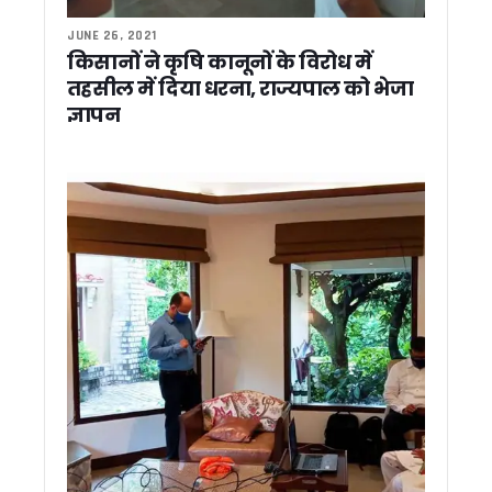
पदक विजेता खिलाड़ियों को तय समय के अंदर सरकारी सेवा में समायोजित करे
‘देवभूमि के आरोग्य प्रहरी’ बने डॉक्टर, CM धामी ने कहा – स्वास्थ्य सेवा 
JUNE 26, 2021
नरेगा की जगह ‘विकसित भारत-जी राम जी योजना’ लागू, अब 125 दिन मि
किसानों ने कृषि कानूनों के विरोध में
पीएम आवास योजना में देरी पर सख्ती, 45 दिन में सड़क, बिजली और पानी की
तहसील में दिया धरना, राज्यपाल को भेजा
धामी सरकार ने खोला राहत और विकास का खजाना, 8.61 करोड़ की योज
ज्ञापन
मदरसा बोर्ड की जगह अल्पसंख्यक शिक्षा प्राधिकरण, उत्तराखंड में शिक्षा 
32 साल बाद रामपुर तिराहा कांड में बड़ा फैसला, फर्जी हथियार केस में तीन 
आपदा को लेकर अलर्ट ! प्रदेश के सभी जिलों मे की गई मॉक ड्रिल, CM धा
अब जियोस्पेशियल तकनीक से बनेंगी विकास योजनाएं, ₹10 करोड़ से बड़े प्र
विशेष गहन पुनरीक्षण अभियान की समीक्षा, अधिक ‘अन कलेक्टेबल’ मतदाताओं
उत्तराखण्ड राज्य अल्पसंख्यक शिक्षा प्राधिकरण का शुभारंभ, सीएम धामी ने
सूचना विभाग में रामपाल सिंह रावत बने सहायक निदेशक, शासनादेश जा
फिल्मी सपनों को धामी सरकार का साथ, तीन युवाओं को मिली लाखों रुपये 
जनता के बीच फिर उतरेगी धामी सरकार, 4 जुलाई से शुरू होगा 15 दिन
उत्तराखंड को पीएम कृषि सिंचाई योजना-2.0 के लिए केंद्र का विशेष स
मुख्य सचिव की अध्यक्षता में हुई व्यय वित्त समिति (ईएफसी) की बैठ
प्रधानमंत्री निधि से केंद्र उत्तराखंड को देगा 4 एमआरआई, 5 डिजिटल
कुंभ 2027 से पहले अखाड़ों की गुटबाजी आई सामने ! शहरी विकास मंत्री
पांच साल पूरे होने पर भाजपा की तैयारी, एनडी तिवारी का रिकॉर्ड तोड़ने 
लोहाघाट से कांग्रेस का चुनावी शंखनाद, गोदियाल ने गिनाईं गारंटियां; 1
उत्तराखंड में SIR अभियान तेज, 92% मतदाता फॉर्म डिजिटाइज; ‘अन-कल