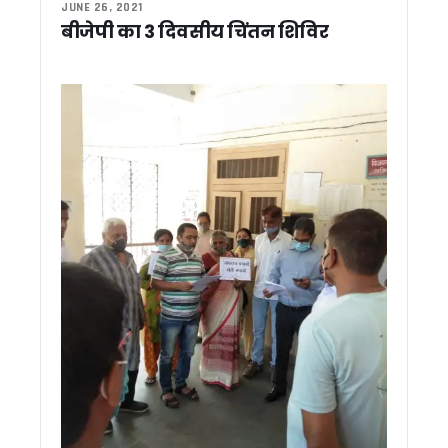
JUNE 26, 2021
रामनगर/नैनीताल: मानसून में नहीं रुकेगा सफर, सीएम धामी ने धनगढ़ी पु
बीजेपी का 3 दिवसीय चिंतन शिविर
उत्तराखंड दौरे पर आएंगे केसी वेणुगोपाल, चुनावी रणनीति पर कांग्रेस की
‘सेवा पखवाड़ा’ में उमड़ा जनसैलाब, एक ही मंच पर 3,500 से अधिक लोग
वन भूमि विवादों के समाधान का बनेगा ‘कॉमन फॉर्मूला’, धामी ने कहा – केंद
बदरीनाथ चढ़ावा विवाद पर बोले सतपाल महाराज, ‘सबूत दें विपक्ष, हर जां
‘इलेक्टेड नहीं, सिलेक्टेड मुख्यमंत्री हैं धामी’, पांच साल के कार्यकाल प
CM धामी के प्रयास हुए सफल, टनकपुर से हजूर साहिब नांदेड़ तक चलेगी सीध
मुख्यमंत्री धामी के पाँच वर्ष पूर्ण होने पर उत्तरकाशी में विशेष पूजा-अर्चन
धामी के 5 साल बेमिसाल: यूसीसी, नकल विरोधी कानून, सख्त भू-कानून, म
‘मुख्य सेवक’ के रूप में धामी के पांच साल पूरे, विकास का श्रेय पीएम 
परिवर्तन संकल्प यात्रा में कांग्रेस प्रदेश अध्यक्ष का बड़ा आरोप, कहा – 
कांग्रेस विधायक लखपत बुटोला का बड़ा दावा, कहा – ‘बीजेपी के 8-9 
धामी के 5 साल बेमिसाल : 2035 तक विकसित राज्य बनेगा उत्तराखंड, C
2026 का ‘लोकजतन सम्मान’ वरिष्ठ संपादक राजेन्द्र शर्मा को : 24 जुल
देहरादून में नगर निगम की क्विक रिस्पॉन्स टीम’ शुरू, 24 से 48 घंटे में 
उत्तराखंड में स्किल, रोजगार और कार्बन क्रेडिट पर बढ़ेगा फोकस, यूए
वीर चंद्र सिंह गढ़वाली पर विधायक के बयान से सियासी बवाल, कांग्रेस ने
उत्तराखंड में SIR: मतदाता सूची में 8 लाख नामों की पड़ताल, 14 जुलाई से 
समय से पहले चुनाव की अटकलों पर सीएम धामी ने लगाया विराम, कहा –
15 अगस्त तक 13,576 आवासों का आवंटन करें, पीएम आवास योजना के प्र