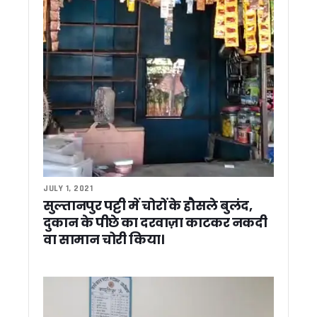
रामनगर में वन विभाग की बड़ी कार्रवाई, अवैध खनन में लिप्त ट्रैक्टर-ट्र
सेरेब्रल पाल्सी को दी मात, अनुराग रावत ने नीति एक्सट्रीम अल्ट्रा रन में
नीति घाटी को धामी की बड़ी सौगात, बॉर्डर टूरिज्म और होम स्टे विकास 
276 युवाओं को मिले नियुक्ति पत्र, सीएम धामी ने कहा – अब योग्यता औ
मुख्यमंत्री ने छात्राओं के साथ सुना ‘मन की बात’, बोले- प्रेरणादायी कहा
राहुल गांधी की अल्मोड़ा रैली पर कांग्रेस का फोकस, 20 हजार से अधिक भ
धामी मॉडल से प्रभावित दिखे भाजपा अध्यक्ष, बोले- उत्तराखंड में तीसरी 
भाजपा का मिशन-2027 शुरू, राष्ट्रीय अध्यक्ष ने बूथ कार्यकर्ताओं को दि
राहुल गांधी के उत्तराखंड दौरे के लिए कांग्रेस ने बनाया कंट्रोल रूम, नेताओ
राहुल गांधी के दौरे से पहले उत्तराखंड पहुंचीं कुमारी शैलजा, तैयारियों का
ऑपरेशन प्रहार: नैनीताल पुलिस की बड़ी कार्रवाई, स्मैक तस्कर और कच्ची
सीमांत नीति घाटी में ‘नीति एक्सट्रीम अल्ट्रा रन’ का भव्य आगाज, देशभ
JULY 1, 2021
पद्म भूषण सम्मान मिलने पर मुख्यमंत्री धामी ने भगत सिंह कोश्यारी को दी
सुल्तानपुर पट्टी में चोरों के हौसले बुलंद,
धामी सरकार की झीलों को नई पहचान देने की तैयारी भीमताल, नौकुचिया
दुकान के पीछे का दरवाज़ा काटकर नकदी
सूचना विभाग में शासकीय सेवा पूर्ण कर सेवानिवृत्त हुए सहायक निदेशक 
वा सामान चोरी किया।
सुशीला तिवारी अस्पताल के पास मेडिकल स्टोरों पर छापा, कई मेडिकल 
अपर जिलाधिकारी (प्रशासन) विवेक राय की अध्यक्षता में जिला गंगा समिति 
भीमताल में बाल संरक्षण आयोग सदस्य योगेश रजवार ने की विभागीय बैठक, 
रुद्रपुर में आवासीय और शहरी विकास परियोजनाओं ने पकड़ी रफ्तार, सचि
देहरादून में अंतरराष्ट्रीय ब्रिक्स अकादमिक सम्मेलन आयोजित, वैश्विक 
रामनगर के रिसोर्ट में दर्दनाक हादसा, स्विमिंग पूल में डूबने से 4 वर्षीय बच्