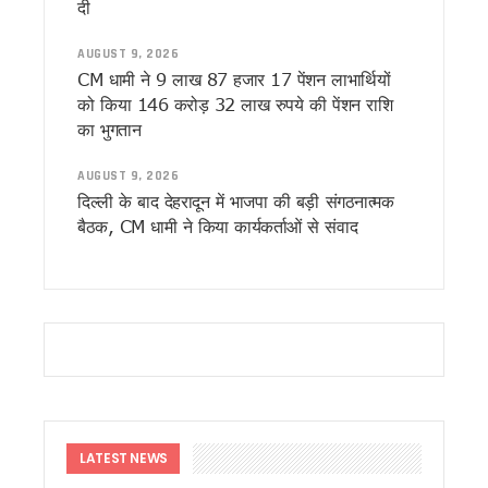
दी
उत्तराखंड की ड्राफ्ट मतदाता सूची जारी, 19 लाख वोटर्स के फॉर्म में त्रुटि
राहुल गांधी के ‘छात्रों की गूंज’ कार्यक्रम को परेड ग्राउंड में नहीं मिली अन
AUGUST 9, 2026
उत्तराखंड में इको टूरिज्म को मिलेगा नया आयाम, अगस्त तक आ सकती है 
CM धामी ने 9 लाख 87 हजार 17 पेंशन लाभार्थियों
2027 मिशन में जुटी बीजेपी, देहरादून में संगठनात्मक बैठक, बूथ प्रबंध
को किया 146 करोड़ 32 लाख रुपये की पेंशन राशि
अमीन दीपक नेगी का मामला जिलाधिकारी के संज्ञान में मौखिक आदेश पर 
का भुगतान
सीएम को सौंपा ज्ञापन, जनसेवा शिविर में महिला की मांग पर तुरंत कार्रवा
Uttrakhand: अपर आयुक्त ताजबर सिंह जग्गी को मिला राष्ट्रीय सम्मान, 
AUGUST 9, 2026
देहरादून में लोक संवर्धन पर्व का शुभारंभ, देशभर के शिल्पकारों को मिला 
दिल्ली के बाद देहरादून में भाजपा की बड़ी संगठनात्मक
उत्तराखंड मॉडल की देशभर में होगी चर्चा, अल्पसंख्यक शिक्षा अधिनियम पर
बैठक, CM धामी ने किया कार्यकर्ताओं से संवाद
सरकारी अनुदान बंद, अब कैसे चलेंगे उत्तराखंड के मदरसे? जानिए सरका
धामी कैबिनेट ने 10 अहम प्रस्तावों पर लगाई मुहर, मदरसा अनुदान समाप्त, 
‘बेबी डू डाई डू’ की टीम देहरादून पहुंची, दर्शकों के प्यार का जताया आभ
17 जुलाई को देहरादून आएंगे राहुल गांधी, ‘छात्रों की गूंज’ कार्यक्रम में यु
स्वामी आनंद स्वरूप की मांग – मंदिरों में सरकारी दखल खत्म हो, भाजपा 
सहसपुर जनसेवा शिविर में पहुंचे सीएम धामी, अधिकारियों को दिये मौके पर
हरेला-2026 के लिए पहली बार एक्शन प्लान, 10 लाख पौधारोपण का लक्ष
अरेबिया मदरसों का अनुदान खत्म, धामी कैबिनेट का बड़ा फैसला, 202
17 जुलाई को देहरादून आएंगे राहुल गांधी, कांग्रेस ने 12 से 15 हजार छात
पूर्व विधायकों ने मुख्यमंत्री धामी को दी बधाई, सबसे लंबे कार्यकाल पर ज
LATEST NEWS
सर्वाधिक कार्यकाल पूरा करने पर मुख्यमंत्री धामी का अभिनंदन, विभिन्न स