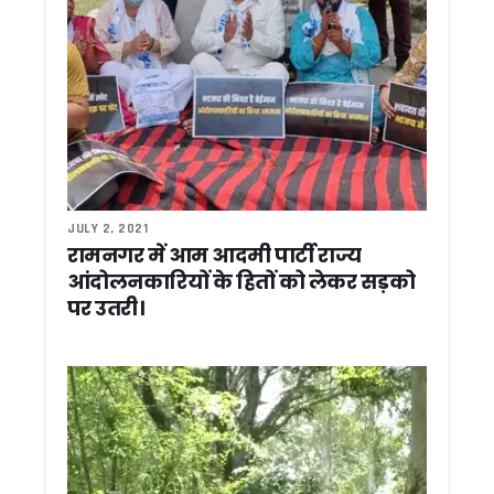
पौड़ी: पालकोट में भाजपा प्रशिक्षण वर्ग, सीएम धामी ने कार्यकर्ताओं में भरा
धामी सरकार का फैसला: उत्तराखंड में अल्पसंख्यक शिक्षा व्यवस्था में बड
Dhami Cabinet : प्रदेश के पहले महिला स्पोर्ट्स कॉलेज के लिए 16 पद मं
कांग्रेस नेताओं ने राज्यपाल से की मुलाकात, कानून व्यवस्था और इन मामल
चारधाम यात्रा 2026 ने पकड़ी रफ्तार, 25 दिनों में 12.60 लाख श्रद्धालु
धामी कैबिनेट का बड़ा फैसला : ऊर्जा बचत, चकबंदी नीति और होम स्टे नियम
उत्तराखंड में ऊर्जा बचत पर बड़ा फैसला, हफ्ते में एक दिन रहेगा ‘नो व्हीकल 
धामी कैबिनेट के 19 बड़े फैसले: ऊर्जा बचत से लेकर पर्यटन और चकबंद
60 घंटे बाद टंकी से उतरे नर्सिंग अभ्यर्थी, सरकार के आश्वासन पर एक 
JULY 2, 2021
असम सरकार के शपथ ग्रहण में शामिल हुए CM धामी, मुख्यमंत्री को दी 
रामनगर में आम आदमी पार्टी राज्य
गुवाहाटी में माँ कामाख्या के दरबार पहुंचे सीएम धामी, प्रदेश की सुख-समृद
आंदोलनकारियों के हितों को लेकर सड़को
जनगणना तैयारियों की समीक्षा को उत्तराखंड पहुंचेंगे रजिस्ट्रार जनरल, व
पर उतरी।
उत्तराखंड: जल संकट से निपटने को पंचायतों की बड़ी जिम्मेदारी, सूखते स्र
NEET 2026 पेपर लीक मामला, नेताप्रतिपक्ष ने केंद्र सरकार को घेरा, य
बैंक कर्मचारियों ने किया काला मास्क पहनकर किया विरोध प्रदर्शन
भारत की सेना बनी आत्मनिर्भर, जल्द जनता को समर्पित होगा सैन्य धाम: 
ऊर्जा संरक्षण से राष्ट्र निर्माण को मजबूती, छोटे प्रयासों से होगा बड़ा बद
दिल्ली में BJP के अध्यक्ष नितिन नबीन से मिले CM धामी, भेंट किया उत्तराखं
आपदा की स्थिति में तत्काल रिस्पांस सुनिश्चित करें-कौशिक* *आपदा प्रबं
नर्सिंग भर्ती की मांग पर पानी की टंकी पर चढ़ीं महिला कांग्रेस अध्यक्ष