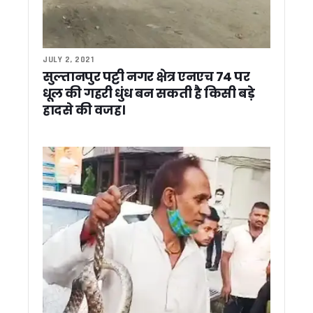
बीजेपी प्रदेश कार्यालय में पूर्व सीएम बीसी खंडूड़ी को अंतिम विदाई, सीएम 
उपराष्ट्रपति, राज्यपाल और सीएम धामी ने बीसी खंडूड़ी को दी श्रद्धांजलि
मध्य क्षेत्रीय परिषद की बैठक में शामिल हुए सीएम धामी, 2027 कुंभ और 
पूर्व सीएम बीसी खंडूड़ी के निधन पर उत्तराखंड में तीन दिन का राजकीय
JULY 2, 2021
कड़क स्वभाव, ईमानदार छवि और ‘रोडमैन’ की पहचान, ऐसे बने लोकप्रिय 
सुल्तानपुर पट्टी नगर क्षेत्र एनएच 74 पर
कल हरिद्वार में होगा भुवन चंद्र खंडूड़ी का अंतिम संस्कार, सुबह 10 बजे 
धूल की गहरी धुंध बन सकती है किसी बड़े
सीएम धामी ने चार अत्याधुनिक एंबुलेंस को किया फ्लैग ऑफ, पर्वतीय जिलों में
हादसे की वजह।
जिला अस्पताल की बदहाल व्यवस्था पर भड़के स्वास्थ्य मंत्री, सीएमए
पूर्व सीएम भुवन चंद्र खंडूड़ी के निधन पर सीएम धामी ने जताया शोक
एटीएस कॉलोनी में दहशत फैलाने वाले बिल्डर पर डीएम का बड़ा एक्शन, प
गोरापड़ाव और तीनपानी लालकुआं में बढ़ती सड़क दुर्घटनाओं पर सांसद अज
उत्तराखण्ड में बढ़ेगी गर्मी, कई जिलों में पारा 40 डिग्री पार होने के आसार
कॉर्बेट टाइगर रिजर्व की कालागढ़ रेंज में नर बाघ मृत मिला, जांच के लिए भेज
बढ़ती महंगाई के खिलाफ कांग्रेस का प्रदर्शन, भाजपा सरकार का पुतला फ
बहुउद्देशीय विधिक साक्षरता एवं जागरूकता शिविर में न्याय को अंतिम व्यक्
लोकसंस्कृति, आस्था और विकास का संगम बना गोल्ज्यू महोत्सव-2026, म
अब घर बैठे बनेंगे राशन कार्ड, सरकार ने लागू किया यूनिफाइड सिस्टम, जान
देवभूमि की संस्कृति से खिलवाड़ और धर्मांतरण बर्दाश्त नहीं होगा: सीएम धा
चारधाम यात्रियों का 10 करोड़ का बीमा, पर्यटन मंत्री ने सीएम धामी को स
सूचना मे “नो व्हीकल डे” : DG सूचना बंशीधर तिवारी 16 किमी साइकिल