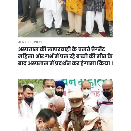
चुनाव से पहले संगठन साधने में जुटी भाजपा, धामी सरकार ने 6 नेताओं को 
काशीपुर को 25.19 करोड़ की विकास योजनाओं की सौगात, सीएम धामी न
खटीमा लोहियाहेड हेलीपैड पर सीएम धामी ने सुनीं जनसमस्याएं, अधिकारियो
भीमताल की सफाई व्यवस्था को मिली नई रफ्तार, सीएम धामी ने हरी झंडी
भीमताल झील के किनारे खिलेगा बोगनबेलिया का रंग, सीएम धामी ने शुरू
भीमताल को 96.71 करोड़ की सौगात, सीएम धामी ने विकास योजनाओं क
JUNE 30, 2021
गांवों में आत्मनिर्भरता की नई मिसाल, मुख्य सचिव ने परखे स्वरोजगार मॉड
अस्पताल की लापरवाही के चलते प्रेग्नेंट
टिहरी में विकास कार्यों की समीक्षा: मुख्य सचिव ने अफसरों को दिए परियोज
महिला और गर्भ में पल रहे बच्चो की मौत के
नैनीताल में सीएम धामी का राहुल गांधी पर हमला, बोले- सेना पर सवाल उठा
बाद अस्पताल में प्रदर्शन कर हंगामा किया ।
राज्य आंदोलनकारियों को बड़ी राहत: धामी सरकार ने बढ़ाई चिन्हीकरण 
अंकिता भंडारी के माता-पिता से राहुल गांधी की वीडियो कॉल पर बातचीत
सतत विकास और हरित नवाचार पर संगोष्ठी का आयोजन (विश्व पर्यावरण दिव
कांग्रेस को बड़ा झटका ! वरिष्ठ नेता कुन्दन सिंह बथियाल का आकस्मिक
सीएम आवास में बनेगा 3-बी गार्डन, मधुमक्खियों, तितलियों और पक्षियों के
मुख्य सचिव ने किया बजरंग सेतु और हिलान्स हिमालयन भोजनालय का नि
मौसम ने रोका राहुल गांधी का उत्तराखंड दौरा, ‘परिवर्तन का शंखनाद’ कार्
धामी सरकार ने पूर्व सैनिकों, संगठन कार्यकर्ताओं और भाजपा में शामिल नेताओं
राहुल गांधी के उत्तराखंड दौरे पर CM धामी का तंज़ , कहा – सैनिकों के जख्म
आज अल्मोड़ा से राहुल गांधी भरेंगे चुनावी हुंकार, 2027 मिशन का होगा 
स्वास्थ्य सेवाओं में सुधार की कवायद, अल्मोड़ा से उत्तरकाशी तक 7 जिल