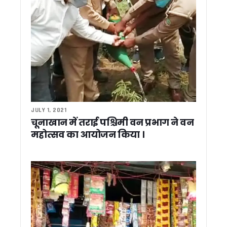
मुख्य सचिव ने सिंगल विंडो सिस्टम की 65वीं बैठक में लंबित प्रकरणों प
मुख्य सचिव आनंद बर्द्धन के निर्देश, आभा और अपार आईडी से जुड़ेगा बच्चों 
चारधाम यात्रा व्यवस्थाओं का सीएम धामी ने लिया जायजा, ऋषिकेश ट्रा
अखिल भारतीय महापौर परिषद की बैठक में धामी ने कहा – विकसित भारत
मंत्री गणेश जोशी ने राहुल गांधी को बताया भाजपा का ‘स्टार प्रचारक’, कह
सीएम धामी से राजस्थान के कैबिनेट मंत्री मदन दिलावर की मुलाकात, शि
सीएम धामी से राजस्थान विधानसभा अध्यक्ष वासुदेव देवनानी की मुलाका
देवप्रयाग हादसे पर सीएम धामी ने जताया गहरा शोक, घायलों के बेहतर इला
किसानों के लिए अलर्ट: एग्री स्टैक पंजीकरण में तेजी लाएं, वरना अटक 
सितारगंज के फराज मियां बने डिप्टी कलेक्टर, UKPCS-2024 में हासिल
JULY 1, 2021
उत्तराखंड में अफसरशाही में फेरबदल, 4 IAS और 2 PCS अधिकारियों के
चूनाखान में तराई पश्चिमी वन प्रभाग ने वन
कनिया नहर में गिरे व्यक्ति को फायर सर्विस ने सुरक्षित बचाया
महोत्सव का आयोजन किया ।
देहरादून की अर्थव्यवस्था को रफ्तार देने वाली योजनाएं बनें जिला प्लान 
नीति घाटी में रोमांच का महाकुंभ, एमटीबी चैलेंज के साथ संपन्न हुई ‘नीति 
चारधाम यात्रा का नया मंत्र: सुरक्षित यात्रा, सुगम दर्शन और सतत संव
उत्तराखंड पीसीएस 2024 का रिजल्ट जारी, जसमीत कौर बनीं टॉपर
पूर्व मुख्यमंत्री भुवन चंद्र खण्डूड़ी को श्रद्धांजलि, मुख्यमंत्री ने पूर्व
आपदा प्रबंधन में उत्तराखंड बना मिसाल, श्रीलंका के 40 अधिकारियों न
उत्तराखंड BJP ने किया PM के संदेश को दरकिनार ? नितिन नवीन के का
हाइब्रिड वाहनों पर भी लगेगा ग्रीन सेस, उत्तराखंड सरकार जल्द बदलेगी