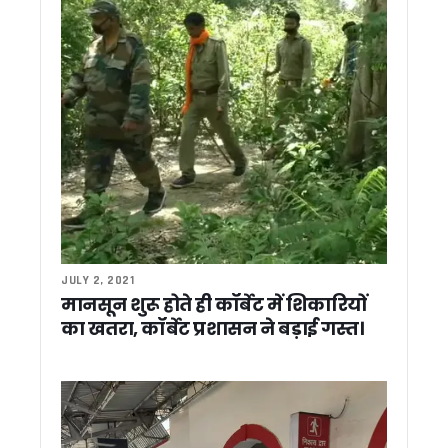
उत्तराखंड कांग्रेस में बढ़ी अंदरूनी बयानबाजी ! हरीश रावत को लेकर स
रामनगर में बैंक कर्मचारियों का प्रदर्शन, 25-26 मई को देशव्यापी हड़ता
उत्तराखंड: चुनावी तैयारी के साथ आत्ममंथन में जुटी भाजपा, कमजोर सीट
उत्तराखंड को सीएम धामी की बड़ी सौगात, विकास योजनाओं के लिए 256 कर
साहित्यकार मथुरादत्त मठपाल स्मृति भवन का हुआ शिलान्यास…उत्तराखंड 
भाजपा में उभर रही युवा नेतृत्व की नई पीढ़ी, धामी-योगी समेत कई चेहरे बन
कांग्रेस प्रभारी कुमारी शैलजा की नेताओं को नसीहत, कहा- बयानबाजी में रख
IFS कैडर में प्रमोशन नियम बदलने की तैयारी, केंद्र सरकार ने राज्यों से म
राज्यपाल गुरमीत सिंह ने किए बदरीनाथ और केदारनाथ धाम के दर्शन, यात
चंपावत प्रकरण पर कांग्रेस का सरकार पर हमला, मानवाधिकार आयोग से नि
पश्चिम बंगाल की नवनिर्वाचित सरकार के शपथ ग्रहण समारोह में शामिल ह
स्टेट प्रगति के तहत मुख्य सचिव आनंद बर्द्धन ने की विभिन्न परियोजनाओं क
जिला अस्पताल पहुंचे मुख्यमंत्री पुष्कर सिंह धामी, मरीजों का जाना हालच
JULY 2, 2021
मानसून शुरू होते ही कॉर्बेट में शिकारियों
उत्तराखंड के दो वरिष्ठ आईएएस अधिकारियों को केंद्र में बड़ी जिम्मेदारी, स
राहुल गांधी ने डाट काली मंदिर के महंत के निधन पर जताया शोक, परिवार 
का खतरा, कॉर्बेट प्रशासन ने बड़ाई गस्त।
पिथौरागढ़ को 165 करोड़ की विकास परियोजनाओं की सौगात, विधायक की बेट
केदारनाथ धाम में शुरू हुई 40 बेड की स्वास्थ्य सुविधा, CM धामी ने क
एलएसम परिसर के वार्षिकोत्सव में पहुंचे सीएम धामी, कई विकास योजनाओ
मुख्यमंत्री पुष्कर सिंह धामी ने विभिन्न विकास योजनाओं के लिए 1096 करो
शुभेंदु अधिकारी होंगे पश्चिम बंगाल के नये मुख्यमंत्री, अमित शाह ने लगाई 