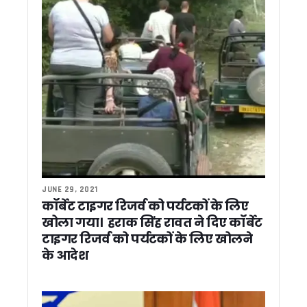
तराई पश्चिमी वन प्रभाग की सख्त निगरानी से खनन राजस्व में ऐतिहासिक
रिस्पना को नया जीवन देने की तैयारी, प्रशासन-नगर निगम की संयुक्त मु
एक क्लिक में 4,400 श्रमिकों को 11 करोड़ की सौगात, सीएम धामी ने DB
8 लाख किसानों के खातों में पहुंचे 159 करोड़, सीएम धामी बोले- किसानों की
उत्तराखंड में कल NEET का री-एग्जाम, 21 हजार से अधिक अभ्यर्थी देंगे पर
मुख्य सचिव ने रेलवे बोर्ड के अध्यक्ष से ऋषिकेश-उत्तरकाशी व टनकपुर-बाग
PM-VBRY योजना के तहत 900 से अधिक नियोक्ताओं को मिला प्रोत्साहन, 
VHP मार्गदर्शक मंडल की बैठक में कई अहम प्रस्ताव पारित, गौ रक्षा का
पेपर लीक और बेरोजगारी पर कांग्रेस का प्रदेशव्यापी अभियान, युवाओं के म
उत्तराखंड: गुंडा एक्ट मामले में बिल्डर पुनीत अग्रवाल को हाईकोर्ट से ब
02 जुलाई को पूरे उत्तराखंड में मानसून मॉक ड्रिल, 13 जिलों के 70 स्थ
CM धामी ने रेलवे परियोजनाओं में मांगी तेजी, टनकपुर-बागेश्वर रेल लाइन
JUNE 29, 2021
पोखरी में भाजपा प्रदेश अध्यक्ष महेंद्र भट्ट का यूकेडी ने किया घेराव, 
कॉर्बेट टाइगर रिजर्व को पर्यटकों के लिए
टीबी अभियान की धीमी रफ्तार पर मुख्य सचिव सख्त, 60% से कम स्क्रीनिं
खोला गया। हराक सिंह रावत ने दिए कॉर्बेट
विहिप की केंद्रीय बैठक में परिवार व्यवस्था पर मंथन, समलैंगिक विवाह
टाइगर रिजर्व को पर्यटकों के लिए खोलने
कर्णप्रयाग विवाद को सांप्रदायिक रंग न देने की अपील, सिख प्रतिनिधि
के आदेश
धामी कैबिनेट ने लगाई 12 बड़े फैसलों पर मुहर, उपनल कर्मचारियों को म
धामी कैबिनेट ने बी.सी. खंडूड़ी और जसपाल राणा को दी श्रद्धांजलि, शोक 
राशन कार्ड आय सीमा में होगा संशोधन, राशन विक्रेताओं का 39 करोड़ र
नीट अभ्यर्थियों की आत्महत्या पर राहुल गांधी का केंद्र पर हमला, कहा – टूट