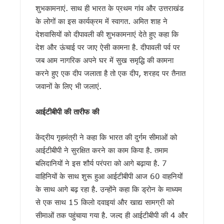
परमवीर चक्र विजेताओं की अनुग्रह राशि बढ़कर 2 करोड़, CM धामी ने 
शुभकामनाएं. साथ ही भारत के प्रथम गांव और उत्तराखंड
कॉमनवेल्थ में भारतीय खिलाड़ियों का जलवा, मुख्यमंत्री धामी ने दी ऋ
के लोगों का इस कार्यक्रम में स्वागत. अमित शाह ने
कांवड़ यात्रा 2026 : साधु-संतों ने की संयमित यात्रा की अपील, डीजे, 
देशवासियों को दीपावली की शुभकामनाएं देते हुए कहा कि
बदरीनाथ चढ़ावा प्रकरण: प्रमोद नौटियाल की जमानत याचिका खारिज, एस
उत्तराखंड : 10 आईएएस और एक आईएफएस अधिकारी के कार्यभार में बद
देश और ऊंचाई पर जाए ऐसी कामना है. दीपावली पर्व पर
सास को बाघ के जबड़ों से बचाने के लिए बहू ने दिखाई बहादुरी, हंसिया से 
जब आम नागरिक अपने घर में सुख समृद्धि की कामना
कारगिल विजय दिवस पर सीएम धामी का बड़ा ऐलान, परमवीर चक्र विजेता
करने हुए एक दीप जलाता है तो एक दीप, शरहद पर तैनात
पूर्व कैबिनेट मंत्री हीरा सिंह बिष्ट को मुख्यमंत्री धामी ने दी श्रद्धांजल
जवानों के लिए भी जलाएं.
साहित्यकारों से बोले सीएम धामी: उत्तराखंड को बनाएंगे साहित्यिक पर्यटन
उत्तराखंड में GST संग्रहण में बड़ी बढ़त, पहली तिमाही में नेट SGST 
आईटीबीपी की तारीफ की
पेपर लीक पर कांग्रेस का हल्लाबोल, प्रदेश अध्यक्ष समेत कई नेता सुद्धोवा
मुख्यमंत्री धामी ने विभिन्न विकास कार्यों के लिए 4 करोड़ रुपये की वित्तीय
मुख्यमंत्री धामी ने सुनी जन समस्याएं, अधिकारियों को त्वरित समाधान
केंद्रीय गृहमंत्री ने कहा कि भारत की दुर्गम सीमाओं को
यूटीयू सेमेस्टर परीक्षा प्रश्नपत्र लीक मामले में सहायक प्रोफेसर गिरफ्त
आईटीबीपी ने सुरक्षित करने का काम किया है. तमाम
कांवड़ मेले के लिए रेलवे की बड़ी तैयारी, पांच विशेष रेल सेवाओं का होगा सं
बलिदानियों ने इस शौर्य परंपरा को आगे बढ़ाया है. 7
उत्तराखंड में आपातकालीन सेवाएं होंगी और तेज, 112 से जुड़ेंगी सभी हेल्प
वाहिनियों के साथ शुरू हुआ आईटीबीपी आज 60 वाहनियों
जैव विविधता संरक्षण को मिलेगा नया बल, कॉर्बेट में भारत-नेपाल के अधिक
निर्माण श्रमिकों के लिए बड़ी सौगात, धामी सरकार ने शुरू कीं नई कल्य
के साथ आगे बढ़ रहा है. उन्होंने कहा कि ड्रोन के माध्यम
एलआईयू निरीक्षक मनोज मनराल को मुख्यमंत्री धामी ने दी श्रद्धांजलि, श
से एक साथ 15 किलो दवाइयां और खाद्य सामग्री को
पेपर लीक विरोध प्रदर्शन पर बोले सीएम धामी, “छात्रों को राजनीतिक म
सीमाओं तक पहुंचाया गया है. जल्द ही आईटीबीपी की 4 और
मुख्यमंत्री एकल महिला स्वरोजगार योजना के द्वितीय चरण का शुभारंभ, 