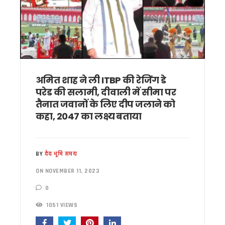
मुख्यमंत्री धामी से एनसीसी महानिदेशक की शिष्टाचार भेंट, उत्तराखंड में 
संस्कृत शोध में उत्तराखंड-नेपाल की साझेदारी, जल्द होगा विश्वविद्यालयो
भारी बारिश को लेकर मुख्यमंत्री का हाई अलर्ट, सभी एजेंसियों को सतर्क रहन
30 सितंबर तक पूरे होंगे पीएम आवास योजना के सभी लंबित मकान, सचिव 
उत्तराखंड में ईपीएफओ के क्षेत्रीय और जिला कार्यालय खोलने पर केंद्र करे
मुख्य सचिव ने की वाह्य सहायतित परियोजनाओं की समीक्षा, आधारभूत ढां
उत्तराखंड : ₹2.82 करोड़ के भुगतान के लिए भटक रहा परिवहन निगम, पीएम
अमित शाह ने ली ITBP की रेजिंग डे
उत्तराखंड: जंतर-मंतर पर वर्दी में इस्तीफा देने वाले कॉन्स्टेबल शेर सिं
परेड की सलामी, दीवाली में सीमा पर
बुजुर्ग-दिव्यांगों के घर जाएंगे बीएलओ, करेंगे नोटिसों का निस्तारण* – म
तैनात जवानों के लिए दीप जलाने को
SIR को लेकर कांग्रेस ने जिलों में बनाई कानूनी टीम, दावे-आपत्तियों के न
कहा, 2047 का लक्ष्य बताया
उत्तराखंड: राजस्व पुलिस एवं भूलेख सर्वेक्षण संस्थान का होगा आधुनिकीक
CM धामी से कैबिनेट मंत्री खजान दास और भाजपा महानगर अध्यक्ष सिद्धार
कुमाऊं आयुक्त दीपक रावत और विधायक सरिता आर्या को भी मिला ए
उत्तराखंड में 17 राजनीतिक दल रजिस्टर्ड सूची से बाहर, 2027 विधानसभा
BY
देव भूमि समय
CM धामी ने मसूरी विधानसभा को दी 17.80 करोड़ की विकास परियोजनाओ
ON NOVEMBER 11, 2023
हरिद्वार में स्वास्थ्य सेवा शिविर का शुभारंभ, पुष्पवर्षा और चरण प्रक्षा
CM धामी ने विभिन्न विकास कार्यों के लिए 5 करोड़ रुपये की वित्तीय स्वी
0
नेता प्रतिपक्ष यशपाल आर्य का आरोप – फर्जी फॉर्म-7 के जरिए काटे जा
सांसद पप्पू यादव के विरोध प्रदर्शन पर बाबा राम देव ने जताई आपत्ति
1051 VIEWS
भाजपा विधायक उमेश शर्मा काऊ की पत्नी की फर्म पर बड़ी कार्रवाई, खन