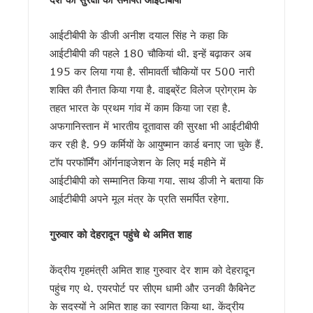
देहरादून में उफनाई नदी, टापू पर फंसे सात लोगों को एसडीआरएफ ने सुरक
उत्तराखंड के लिए ऊर्जा पैकेज की मांग, सीएम धामी ने केंद्र से मांगे 7
आईटीबीपी के डीजी अनीश दयाल सिंह ने कहा कि
समावेशी शिक्षा मिशन-2030 का शुभारंभ, CM ने कहा – हर बच्चे को गुणवत
उत्तराखंड में बारिश का कहर, कई सड़कें बंद, 23 जुलाई तक भारी से बहु
आईटीबीपी की पहले 180 चौकियां थी. इन्हें बढ़ाकर अब
राहुल गांधी के कार्यक्रम को स्क्रिप्टेड बताने पर कांग्रेस का पलटवार, 
195 कर लिया गया है. सीमावर्ती चौकियों पर 500 नारी
तिब्बती मार्केट में दारोगा पर बुजुर्ग फल विक्रेता से मारपीट का आरोप, व
शक्ति की तैनात किया गया है. वाइब्रेंट विलेज प्रोग्राम के
राहुल गांधी के कार्यक्रम के बाद कांग्रेस का पलटवार, कुमारी शैलजा ने 
तहत भारत के प्रथम गांव में काम किया जा रहा है.
तीन हजार पेड़ों की कटाई का मुद्दा संसद तक पहुंचेगा, आंदोलनकारियों से म
अफगानिस्तान में भारतीय दूतावास की सुरक्षा भी आईटीबीपी
सीएम का बड़ा फैसला: देहरादून-ऋषिकेश फोरलेन के लिए पेड़ कटान पर
कर रही है. 99 कर्मियों के आयुष्मान कार्ड बनाए जा चुके हैं.
रामनगर-देहरादून एक्सप्रेस को मिली हरी झंडी, सप्ताह में दो दिन चलेगी नई
10–11 दिनों से हर रात घरों की छतों पर गिर रहे पत्थर, रातभर पहरा दे
टॉप परफॉर्मिंग ऑर्गनाइजेशन के लिए मई महीने में
राहुल गांधी के कार्यक्रम पर भाजपा का पलटवार, महेंद्र भट्ट बोले— छात्
आईटीबीपी को सम्मानित किया गया. साथ डीजी ने बताया कि
‘छात्रों की गूंज’ कार्यक्रम में उमड़ा छात्रों का सैलाब, राहुल गांधी से सं
आईटीबीपी अपने मूल मंत्र के प्रति समर्पित रहेगा.
देहरादून में राहुल गांधी का बदला अंदाज, शिक्षा और युवाओं के मुद्दों पर क
राहुल गांधी के सामने छलका रिया के पिता का दर्द, बोले— मेरी बेटी जैसा 
गुरुवार को देहरादून पहुंचे थे अमित शाह
मुख्यमंत्री धामी ने प्रदेश के विभिन्न क्षेत्रों में विकास योजनाओं एवं निर्म
उत्तराखंड में बनेगा देश का पहला ‘अग्निवीर सेल’, CM धामी ने किया पूर्व
सोमनाथ स्वाभिमान पर्व यात्रा का दल उत्तराखंड के लिए रवाना, तीर्थया
केंद्रीय गृहमंत्री अमित शाह गुरुवार देर शाम को देहरादून
देहरादून पहुंचते ही दिवंगत अमर मेहता के घर पहुंचे राहुल गांधी, परिजनो
पहुंच गए थे. एयरपोर्ट पर सीएम धामी और उनकी कैबिनेट
हरेला प्रकृति संरक्षण और सांस्कृतिक विरासत का जन आंदोलन, CM धामी न
के सदस्यों ने अमित शाह का स्वागत किया था. केंद्रीय
सिलक्यारा हादसे पर सीएम धामी सख्त, मृतक के परिजनों को तत्काल मुआवजा 