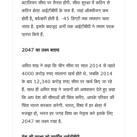
बटालियन सीमा पर तैनात होंगी. सीमा सुरक्षा में कठिन से
उत्तराखंड में बनेगा संस्कृत आयोग, सरकार ने 10 अगस्त तक मांगे सुझ
कठिन क्षेत्र आईटीबीपी के पास हैं. जहां ऑक्सीजन कम
नीट परीक्षा विवाद पर देहरादून में गरमाई सियासत, कांग्रेस-एनएसयूआई 
होती है, बर्फबारी होती है. -45 डिग्री तक तापमान चला
उत्तराखंड की बेटियों ने अंतरराष्ट्रीय मुक्केबाजी में लहराया परचम, मुख्यम
आम महोत्सव में बोले सीएम धामी: किसान उत्तराखंड की सबसे बड़ी ताकत,
जाता है. इसके बावजूद अभी तक आईटीबीपी ने तमाम पदक
राहुल गांधी की हिरासत और छात्रों पर लाठीचार्ज के विरोध में देहरादून में 
प्राप्त किये हैं.
उत्तराखंड में पत्रकार कल्याण कोष से 9 दिवंगत पत्रकारों के आश्रितों 
अगस्त के पहले सप्ताह उत्तराखंड आ सकते हैं मल्लिकार्जुन खरगे, हल्द्वानी मे
2047 का लक्ष्य बताया
हरिद्वार में गंगा कॉरिडोर का शिलान्यास, ₹235 करोड़ की परियोजनाओं को 
हेडलाइन: भर्तियों की मांग को लेकर सचिवालय कूच, बेरोजगारों को पुलिस न
अमित शाह ने कहा कि चीन सीमा पर साल 2014 से पहले
बीकेटीसी अध्यक्ष का गोदियाल पर पलटवार, मंदिर समिति के धन के दुरुपय
नीट पेपर लीक के विरोध में रामनगर में युवा कांग्रेस का प्रदर्शन, शिक्षा मंत
4000 करोड़ रुपए सालाना खर्च होते थे. जबकि 2014
उत्तराखंड: आज भी भारी बारिश का खतरा, देहरादून-बागेश्वर में ऑरेंज अलर्
के बाद 12,340 करोड़ रुपए सीमा पर खर्च किए जा रहे
सीएम धामी ने हेलीपैड, सड़क, एसडीआरएफ, पुलिस और कारागार अवसंरचना 
हैं. साथ ही अमित शाह ने जवानों को आश्वासन देते हुए कहा
बदरीनाथ दान चोरी मामले में गरमाई सियासत, गोदियाल ने BKTC अध्यक्ष 
कि आप देश की सीमाओं की चिंता करिए. आपके परिवार की
दिल्ली में केंद्रीय विद्युत मंत्री से मिले सीएम धामी, उत्तराखंड के लि
चिंता भारत सरकार करेगी. भारत, विश्व में हर क्षेत्र में
ग्रोथ सेंटर्स को बाजार से जोड़ने पर जोर, मुख्य सचिव ने दिए नियमित सम
राष्ट्रीय शिक्षा नीति के अनुरूप तैयार होंगे विश्वविद्यालय, मुख्य सचिव ने द
मजबूत हो, भारत हर जगह विश्व का नेतृत्व करे इसके लिए
विधानसभा चुनाव की तैयारी में जुटी कांग्रेस, मेनिफेस्टो और बूथ रणनीत
2047 का लक्ष्य रखा है.
कॉर्बेट में वनकर्मी पर बाघ का हमला, घायल वनकर्मी को किया रेफर
उत्तराखंड में अगले कुछ दिन भारी बारिश का अलर्ट, सीएम धामी ने अधिकारि
देश की सुरक्षा को समर्पित आईटीबीपी