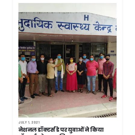
दिल्ली में सीमा सुरक्षा पर मंथन, उत्तराखंड पुलिस ने पेश किया सामुदायिक 
देहरादून में आज से शुरू होगा ‘लोक संवर्धन पर्व’, केंद्रीय मंत्री किरेन रिजि
2027 चुनाव की तैयारी में जुटी कांग्रेस, देहरादून में वेणुगोपाल ने बनाय
‘सारा’ तैयार करेगा भूजल रिचार्ज नीति, ‘एक जनपद-एक नदी’ परियोजना को 
ज्योतिर्मठ पुनर्वास कार्यों की एनडीएमए ने की समीक्षा, प्रगति पर जताया संतो
दिल्ली दौरे के दौरान सीएम धामी ने की रेल मंत्री से मुलाक़ात, मंत्री के साम
CM धामी ने की बारिश की स्थिति की समीक्षा, सभी विभागों को हाई अलर्ट प
मुख्यमंत्री धामी ने बैंकों को दिया निर्देश, ऋण-जमा अनुपात बढ़ाने के लि
बदरीनाथ चढ़ावा मामले पर मुख्यमंत्री धामी का सख्त रुख, कहा – दोषियों प
‘जन-जन की सरकार, जन-जन के द्वार’ अभियान के तहत दूरस्थ क्षेत्रों तक 
उत्तराखंड में कल भी भारी बारिश का अलर्ट, प्रशासन को 24 घंटे सतर्क रहन
मुख्य सचिव ने की परेड ग्राउंड और सचिवालय पार्किंग परियोजनाओं की समीक्
भारी बारिश का अलर्ट : उत्तरकाशी मे उफनते नालों से पांच गांवों का संपर्क खत
CM धामी ने नीति आयोग की टीम के साथ किया प्रदेश के विकास पर मं
CM धामी ने हरिद्वार मे किया रामकथा में प्रतिभाग, कुंभ-2027 को दिव्य,
बदरीनाथ धाम चढ़ावा मामला: कांग्रेस विधायक लखपत बुटोला ने निष्पक्ष ज
‘जन-जन की सरकार, जन-जन के द्वार’ अभियान 2.00 में उमड़ी भीड़, 46
बदरीनाथ दान-चढ़ावा प्रकरण में धामी सरकार सख्त, उच्चस्तरीय जांच स
धामी की पैरवी का असर, आपदा पुनर्वास के लिए केंद्र ने बढ़ाई वित्तीय मदद
JULY 1, 2021
धामी का बड़ा निर्देश: अक्टूबर तक तैयार हों तीन बाबू जगजीवन राम छात्र
नेशनल डॉक्टर्स डे पर युवाओं ने किया
हरेला पर्व की तैयारियों में जुटें जिलाधिकारी, मुख्य सचिव ने दिए व्यापक आ