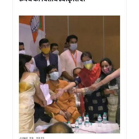
गदरपुर दौरे के दौरान विधायक अरविंद पांडेय के आवास पहुंचे सीएम धामी
मोदी के 12 सालों में भारत बना विश्व की मजबूत शक्ति, जनकल्याण योज
उत्तराखंड में लोकायुक्त गठन की प्रक्रिया तेज, अध्यक्ष और सदस्यों 
उत्तराखंड DGP दीपम सेठ का DG रैंक के लिए एम्पैनलमेंट, केंद्र में बड़ी जि
खटीमा में सीएम धामी का जनसंवाद, राजस्व ग्राम और भूमि अधिकार की मा
राष्ट्रपति मुर्मू ने देखा अपना ड्रीम प्रोजेक्ट, नवंबर तक तैयार होगा राष्
लाइनमैन की मौत पर सीएम धामी ने जताया शोक, परिजनों से फोन पर की
22 जून तक उत्तराखंड में दस्तक दे सकता है मानसून, गर्मी से मिलेगी राहत
गदरपुर में अंतर्राष्ट्रीय क्याकिंग-कैनोइंग प्रतियोगिता की तैयारियों का
IMA देहरादून में रचा गया इतिहास: पहली बार 9 महिला सैन्य अधिकारी बनीं 
मानसून आपदाओं से निपटने के लिए क्षमता निर्माण पर जोर, दो दिवसीय राष्ट
पद्मश्री जसपाल राणा के निधन से खेल जगत को बड़ा झटका, सीएम धामी
दो दिवसीय दौरे पर राष्ट्रपति द्रोपदी मुर्मू पहुंचीं दून, राज्यपाल और CM 
धामी ने कहा – तुष्टिकरण नहीं, संतुष्टिकरण मोदी सरकार की पहचान, गि
उत्तराखंड ऊर्जा विभाग में बड़ा खेल ! नियम बदलकर पसंदीदा अधिकारी क
उत्तराखंड कांग्रेस मीडिया कमेटी के चेयरमैन राजीव महर्षि ने की कर्नाटक
औद्यानिकी एवं वानिकी विश्वविद्यालय को मिला नया कुलपति, डॉ. भगवती प्
नीति आयोग की बैठक में CM धामी ने उठाए उत्तराखंड के विकास के मुद्
एनडीए कॉन्क्लेव पर बोले सीएम धामी, पीएम मोदी का संबोधन बताया प्रेरण
विज्ञान और पारंपरिक ज्ञान के समन्वय से आपदा प्रबंधन होगा मजबूत, मानस
JUNE 29, 2021