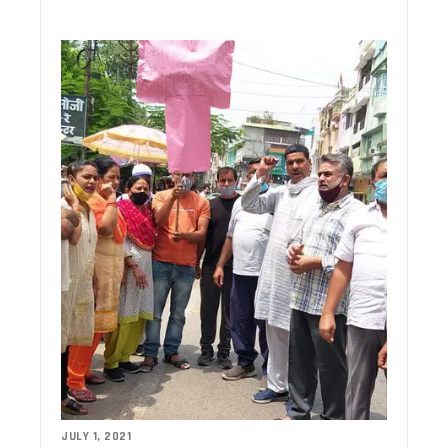
सड़क पर नमाज पढ़ने पर सीएम धामी का बड़ा बयान, कहा- चिन्हित स्थलों
जिलाधिकारियों संग सीएम धामी की बड़ी बैठक, अतिक्रमण हटाने और भू का
चारधाम यात्रा के बीच चमोली में पेट्रोल-डीजल संकट ? ज्योतिर्मठ में यात्र
मुख्य सचिव की अध्यक्षता में JICA परियोजना की बैठक, प्रदेश में बागवान
CM धामी ने पत्रकारों को दी बड़ी सौगात, हल्द्वानी में किया अत्याधुनिक
कार्बेट टाइगर रिजर्व में नर गुलदार का शव मिला, बाघ के हमले से मौत की पुष
खटीमा में 89 लाख की विकास योजनाओं का लोकार्पण, मुख्यमंत्री धामी बो
सचिवालय में ‘रन फॉर हेल्थ’ दौड़ का आयोजन, कार्मिकों ने दिखाया उत्सा
‘उत्तराखंडियत की ओर’ डॉक्यूमेंट्री लॉन्च, हरदा बोले- भगत दा मेरे दूसरे गु
मुख्यमंत्री धामी ने हल्द्वानी में सुनी जनसमस्याएं, अधिकारियों को दिए त्वर
मुख्य निर्वाचन आयुक्त ने ली आगामी SIR को लेकर समीक्षा बैठक – प्रद
रामनगर पहुंचे मुख्यमंत्री धामी, विधायक दीवान सिंह बिष्ट की पत्नी के
उत्तराखंड में बड़ा प्रशासनिक फेरबदल, गढ़वाल कमिश्नर बदले, देहरादून
सीएम धामी ने आनंद धर्मशाला का किया लोकार्पण, कुंभ और चारधाम यात्र
सड़क पर नमाज को लेकर सीएम धामी के बयान पर मुस्लिम नेताओं ने मिलाई हा
ईंधन बचाओ अभियान को बढ़ावा देने बस से हल्द्वानी पहुंचे सांसद अजय भ
चारधाम यात्रा को लेकर मुख्य सचिव सख्त, मानसून से पहले तैयारियां पूरी 
मुख्य चुनाव आयुक्त ने हर्षिल की बीएलओ मिंटो देवी की सराहना की, कहा—
उत्तराखंड की मतदाता सूची हुई फ्रीज, 15 सितंबर तक नए वोटर नहीं जुड़ें
मुख्यमंत्री धामी से अभिनेता हेमंत पांडे ने की शिष्टाचार भेंट
JULY 1, 2021