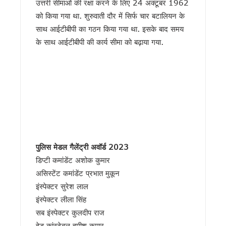
उत्तरी सीमाओं की रक्षा करने के लिए 24 अक्टूबर 1962
हरिद्वार: युवा शक्ति संवाद सम्मेलन में पहुंचे मुख्यमंत्री धामी, कहा- भा
को किया गया था. शुरुवाती दौर में सिर्फ चार बटालियन के
राष्ट्रपति भवन के ‘एट होम’ समारोह में उत्तराखंड की गर्विता भाकुनी करेंग
साथ आईटीबीपी का गठन किया गया था. इसके बाद समय
टॉपर्स कॉन्क्लेव में 31 स्कूलों के 306 मेधावी छात्र हुए सम्मानित, सफल
के साथ आईटीबीपी की कार्य सीमा को बढ़ाया गया.
उत्तराखंड में छह दिन बारिश का दौर, चार अगस्त तक भारी बारिश का येलो
उत्तर प्रदेश में अटके उत्तराखंड के हजारों करोड़, परिसंपत्तियों के बंटवार
एसआईआर प्रक्रिया में खामियों का आरोप, कांग्रेस ने मुख्य निर्वाचन अधि
साइबर ठगी पर आरबीआई और एसटीएफ का बड़ा एक्शन प्लान, बैंक-पुलिस 
एनडीआरएफ गदरपुर बटालियन पहुंचे मुख्यमंत्री धामी, आपदा प्रबंधन तै
खटीमा में मुख्यमंत्री धामी ने सुनीं जनसमस्याएं, अधिकारियों को त्वरित निस
थारू जनजाति संवाद कार्यक्रम में पहुंचे मुख्यमंत्री धामी, समाज की सम
मुख्यमंत्री ने सुनीं जन समस्याएं, अधिकारियों को त्वरित निस्तारण के दिए न
SIR के चलते कांग्रेस ने टाली परिवर्तन संकल्प यात्रा, 10 अगस्त के बाद
सीएम हेल्पलाइन की शिकायतों पर सख्त हुए धामी, जल जीवन मिशन की लंबित
पुलिस मेडल गैलेंट्री अवॉर्ड
2023
शहीद ऊधम सिंह के बलिदान को सीएम धामी ने किया नमन, कहा- उनका जीव
डिप्टी कमांडेंट अशोक कुमार
गदरपुर को करोड़ों की विकास सौगात, सीएम धामी ने किया आधुनिक रोडव
असिस्टेंट कमांडेंट प्रभात मुकून
सृष्टि कंडारी मौत प्रकरण की होगी सीबी-सीआईडी जांच, मुख्यमंत्री धामी
इंस्पेक्टर सुरेश लाल
रुड़की में कलश वंदन महारैली का शुभारंभ, सीएम धामी ने कहा – संत रवि
19 लाख मतदाताओं को नोटिस जारी, 13 अगस्त तक कर सकेंगे त्रुटियों
इंस्पेक्टर लीला सिंह
सीएम हेल्पलाइन-1905 की शिकायतों के निस्तारण में लापरवाही बर्दाश्त नहीं
सब इंस्पेक्टर कुलदीप राज
8 अगस्त को हल्द्वानी मे खरगे की रैली, तैयारियों में जुटी कांग्रेस, यशप
हेड कांस्टेबल हमीश कुमार