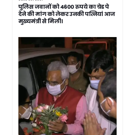
SIR जागरूकता अभियान में अधूरी तैयारी पर भड़के डीएम आशीष चौहान
पुलिस जवानों को 4600 रुपये का ग्रेड पे
प्रधानमंत्री मोदी का मार्गदर्शन उत्तराखंड के विकास के लिए प्रेरणा: सीए
देने की मांग को लेकर उनकी पत्नियां आज
उत्तराखंड में SIR अभियान ने पकड़ी रफ्तार, तीन दिन में 19 लाख मतदात
मुख्यमंत्री से मिली।
पीएम मोदी के 12 साल पूरे होने पर प्रवीण तोगड़िया ने दी बधाई, यूसीसी
मोदी सरकार के 12 साल पूरे होने पर केदारनाथ धाम में विशेष पूजा, देश और
CM धामी ने विभिन्न विकास कार्यों के लिए दी 89 करोड़ रुपये से अधिक की
जस्सागाँजा में सड़क पुनर्निर्माण और डंपरों की आवाजाही को लेकर ग्रामीण
सांसद चंद्रशेखर आजाद ने की टिहरी मे हुए हत्याकांड की निंदा, CM धामी 
72 घंटे में बच्चा चोरी गिरोह का पर्दाफाश, दो महिलाओं समेत छह आरोपी
रामनगर में यातायात नियमों के उल्लंघन पर पुलिस की सख्ती, कोसी बैराज क
हरिद्वार अर्धकुंभ पर सियासी घमासान, ठुकराल के बयान पर बीजेपी का प
कैंचीधाम मेले की तैयारियों पर मुख्य सचिव सख्त, रूट प्लान से लेकर शट
प्रधानमंत्री मोदी के 12 साल पूरे होने पर सीएम धामी ने लिखा पत्र, व
मानसून से पहले अलर्ट मोड में सरकार, सीएम धामी के सख्त निर्देश; 15 नवं
221 युवाओं को मिले नियुक्ति पत्र, सीएम धामी बोले- पारदर्शी भर्ती प्रक
मुख्यमंत्री धामी से की विभिन्न जनप्रतिनिधियों ने मुलाकात, क्षेत्रीय विकास
दुनियाभर में गूंज रहा हरिद्वार कुंभ, जापान के संतों ने देखीं तैयारियां, बोले- बड
उत्तराखंड में SIR शुरू, सीएम धामी बोले- पात्र मतदाताओं के नाम होंगे शाम
गैरसैंण में जमीन बिक्री पर गरमाई सियासत, हरीश रावत ने कहा – गैरसै
आई.एफ.एस. प्रशिक्षार्थियों ने किया कार्बेट टाइगर रिजर्व का शैक्षणिक भ्