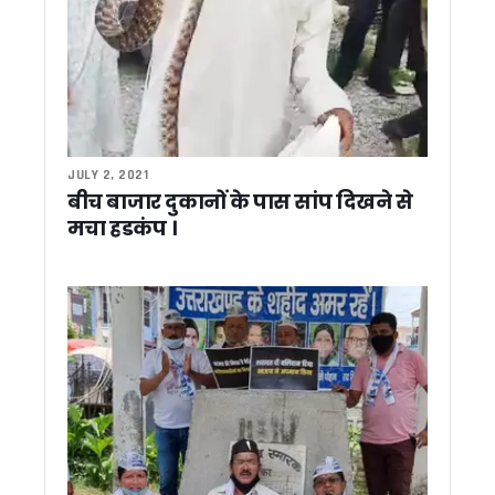
नानकमत्ता में महाराणा प्रताप जयंती समारोह में शामिल हुए सीएम धामी, मे
मुख्यमंत्री धामी ने देवीधुरा में छात्रों से किया संवाद, प्रशिक्षण महाअभिया
मुख्यमंत्री धामी ने दिवंगत सोमेंद्र सिंह बोहरा के परिजनों को सौंपी ₹1
माँ वाराही धाम का होगा भव्य कायाकल्प, धार्मिक पर्यटन को मिलेगी नई प
राज्य कर्मचारियों का बढ़ा महंगाई भत्ता, सीएम धामी ने दी 60% DA की मंजू
श्रमिक हितों के संरक्षण को लेकर धामी सरकार सख्त, श्रमिकों की सुवि
देहरादून में स्कॉर्पियो से डेढ़ करोड़ की नकदी बरामद ! सीक्रेट केबिन ब
JULY 2, 2021
उत्तराखंड सचिवालय संघ चुनाव में दीपक जोशी की बड़ी जीत, अध्यक्ष पद
बीच बाजार दुकानों के पास सांप दिखने से
6 महीने बाद भी टीम नहीं बना पाए कांग्रेस प्रदेश अध्यक्ष गणेश गोदिया
मचा हडकंप ।
मुख्यमंत्री पुष्कर सिंह धामी ने राज्यपाल से की शिष्टाचार भेंट…
ऊर्जा बचत को जनआंदोलन बनाएगी धामी सरकार, सभी विभागों को जारी हुए
उत्तराखंड के हर ब्लॉक में विकसित होंगे आदर्श कृषि और उद्यान गांव, सीएम ध
देहरादून: पीएम मोदी की अपील के खिलाफ सर्राफा व्यापारियों का प्रदर्
उत्तराखंड पुलिस का ‘ऑपरेशन प्रहार’ जारी, 1400 से ज्यादा अपराधी ग
देहरादून: स्टांप चोरी और अवैध रजिस्ट्रियों पर बड़ा एक्शन, विकासनगर उ
उत्तराखंड में 29 मई से शुरू होगी SIR प्रक्रिया, 8 जून से घर-घर पहुंचेंगे
कार्बेट टाइगर रिजर्व में हाथी गणना-2026 हेतु प्रशिक्षण कार्यक्रम आयो
पेपर लीक मामलों मे कांग्रेस का केंद्र सरकार पर हमला ! गणेश गोदियाल ने 
पानी की टंकी पर चढ़कर प्रदर्शन करना पड़ा भारी, महिला कांग्रेस प्रदेश 
उत्तराखंड में 307 युवाओं को CM धामी ने सौंपे नियुक्ति पत्र, स्वास्थ्य
पीएम की ‘सोना’ अपील का उल्टा असर ? देहरादून में बढ़ी खरीदारी, ग्राहकों