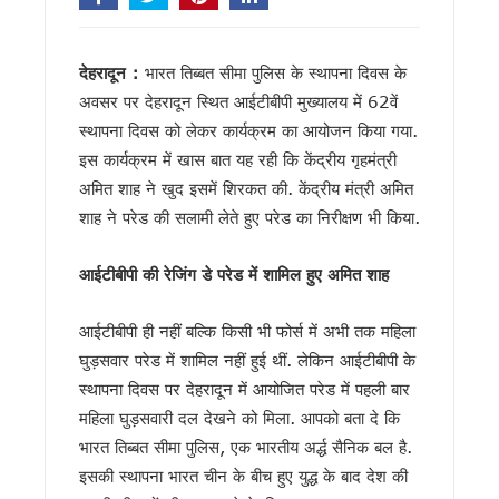
मुख्यमंत्री धामी ने 150 करोड़ रुपये की विकास योजनाओं को दी मंजूरी, श
टिहरी मेडिकल कॉलेज इणीयां में ही बनेगा: विधायक किशोर उपाध्याय
PM मोदी के विजन के अनुरूप उत्तराखंड को विश्व की आध्यात्मिक राजध
देहरादून :
भारत तिब्बत सीमा पुलिस के स्थापना दिवस के
“विकसित उत्तराखंड विजन-2047” को लेकर उच्च स्तरीय ब्रेनस्टॉर्म
अवसर पर देहरादून स्थित आईटीबीपी मुख्यालय में 62वें
देहरादून में ओहो रेडियो 89.2 एफएम का शुभारंभ, सीएम धामी ने कहा — 
मुख्यमंत्री के निर्देश पर बहाल होगी खैनूरी सड़क, 120 परिवारों को मिलेग
स्थापना दिवस को लेकर कार्यक्रम का आयोजन किया गया.
भाजपा विधायक महेश जीना का कथित वीडियो वायरल, अभद्र भाषा को लेकर
इस कार्यक्रम में खास बात यह रही कि केंद्रीय गृहमंत्री
मुख्यमंत्री धामी से राज्यसभा सांसद नरेश बंसल और विधायक बिशन सिंह
अमित शाह ने खुद इसमें शिरकत की. केंद्रीय मंत्री अमित
अल्पसंख्यक समाज के उत्थान के लिए सरकार प्रतिबद्ध, योजनाओं का लाभ हर
शाह ने परेड की सलामी लेते हुए परेड का निरीक्षण भी किया.
मुख्य सचिव आनंद बर्धन ने आयुष मंत्रालय के सचिव से की मुलाकात, 
सावन का पहला सोमवार: कांवड़ यात्रा के बीच शिवालयों में जलाभिषेक के लिए 
आईटीबीपी की रेजिंग डे परेड में शामिल हुए अमित शाह
मैदानी सीट से चुनाव लड़ना चाहते हैं हरक सिंह रावत, हाईकमान के सामने
MDDA में हर महीने 2 बार लगेगा ‘समाधान दिवस’, अब सीधे अधिकारियों
‘जन-जन की सरकार, जन-जन के द्वार’ अभियान में साढ़े 6 लाख से अधिक 
आईटीबीपी ही नहीं बल्कि किसी भी फोर्स में अभी तक महिला
कॉमनवेल्थ गेम्स में उत्तराखंड की उन्नति शर्मा ने जीता कांस्य पदक, प्रद
घुड़सवार परेड में शामिल नहीं हुई थीं. लेकिन आईटीबीपी के
हरिद्वार कांवड़ यात्रा में 50 लाख श्रद्धालु पहुंचे, डीएम-एसएसपी ने पुष्पव
स्थापना दिवस पर देहरादून में आयोजित परेड में पहली बार
‘नशा मुक्त युवा’ अभियान का शुभारंभ, CM धामी ने भी सुना पीएम मोदी का 
महिला घुड़सवारी दल देखने को मिला. आपको बता दे कि
2 महीने के लंबे इंतजार के बाद लैपटॉप चोरी प्रकरण पर FIR,इतने दिन कह
भारत तिब्बत सीमा पुलिस, एक भारतीय अर्द्ध सैनिक बल है.
UKSSSC पेपर लीक मामले में ईडी की बड़ी कार्रवाई, हाकम सिंह की 63.
उत्तराखंड में एमबीबीएस के बाद 3 साल सरकारी सेवा अनिवार्य, फिर मिले
इसकी स्थापना भारत चीन के बीच हुए युद्ध के बाद देश की
हरिद्वार में नन्ही बच्ची ने सीएम धामी को सुनाया गीत, ‘मोदी है तो मुमकिन है