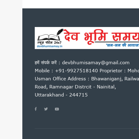
पेपर लीक विरोध प्रदर्शन पर बोले
मुख्यमंत्री एकल महिला स्वरोजगार
उत्तराखंड में बनेगा संस्कृत आय
नीट परीक्षा विवाद पर देहरादून म
उत्तराखंड की बेटियों ने अंतरराष्ट्
आम महोत्सव में बोले सीएम धामी: 
राहुल गांधी की हिरासत और छात्रों प
हमें संपर्क करें : devbhumisamay@gmail.com
उत्तराखंड में पत्रकार कल्याण कोष
Mobile : +91-9927518140 Proprietor : Moh
अगस्त के पहले सप्ताह उत्तराखंड आ स
Usman Office Address : Bhawaniganj, Railw
हरिद्वार में गंगा कॉरिडोर का शिल
Road, Ramnagar Distrcit - Nainital,
हेडलाइन: भर्तियों की मांग को लेक
Uttarakhand - 244715
बीकेटीसी अध्यक्ष का गोदियाल पर 
नीट पेपर लीक के विरोध में रामनगर मे
उत्तराखंड: आज भी भारी बारिश का ख
सीएम धामी ने हेलीपैड, सड़क, एस
बदरीनाथ दान चोरी मामले में गरमा