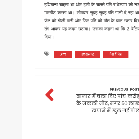
हथियाना चाहता था और इसी के चलते पति राधेश्याम को न
SIR के चलते कांग्रेस ने टाली परि
मारपीट करता था। सोमवार सुबह सुबह पति गाली दे रहा था,
सीएम हेल्पलाइन की शिकायतों पर स
जेठ को गोली मारी और फिर पति को मौत के घाट उतार दि
शहीद ऊधम सिंह के बलिदान को सीए
तंग आकर यह कदम उठाया। उसका कहना था कि 2 बेटियों 
गदरपुर को करोड़ों की विकास सौग
दिया।
सृष्टि कंडारी मौत प्रकरण की होग
रुड़की में कलश वंदन महारैली का 
अन्य
उत्तराखण्ड
देश विदेश
19 लाख मतदाताओं को नोटिस जारी
सीएम हेल्पलाइन-1905 की शिकायतों क
8 अगस्त को हल्द्वानी मे खरगे की र
स्वतंत्रता दिवस पर प्रदेशभर में 
PREVIOUS POS
मानसून सीजन में कॉर्बेट की दक्षिणी
बाजार में चला दिए पांच करोड
उत्तराखंड : तकनीकी शिक्षण संस्थान
के नकली नोट, मगर 50 ला
19 लाख मतदाताओं को नोटिस पर उत्
खपाने में खुल गई पो
राहुल गांधी की भाषा पर सीएम धा
उत्तराखंड: सेना और यूएसडीएमए 
केंद्रीय मंत्री के बयान के विरोध 