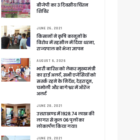
ली वित्तीय स्वीकृति
बीजेपी का 3 दिवसीय चिंतन
शिविर
 सरकार – CM धामी
JUNE 26, 2021
किसानों ने कृषि कानूनों के
विरोध में तहसील में दिया धरना,
राज्यपाल को भेजा ज्ञापन
ा ने बताया साजिश
AUGUST 6, 2026
भारी बारिश को लेकर मुख्यमंत्री
का हाई अलर्ट, सभी एजेंसियों को
सतर्क रहने के निर्देश, देहरादून,
चमोली और बागेश्वर में ऑरेंज
ुरक्षा के पुख्ता इंतजाम
अलर्ट
JUNE 28, 2021
उत्तराखण्ड में 1928.74 लाख की
लागत से कुल 06 पुलों का
लोकार्पण किया गया।
JUNE 29, 2021