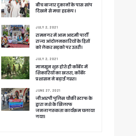
 आरोपी
बीच बाजार दुकानों के पास सांप
दिखने से मचा हडकंप ।
JULY 2, 2021
रामनगर में आम आदमी पार्टी
राज्य आंदोलनकारियों के हितों
को लेकर सड़को पर उतरी।
JULY 2, 2021
मानसून शुरू होते ही कॉर्बेट में
शिकारियों का खतरा, कॉर्बेट
प्रशासन ने बड़ाई गस्त।
च प्राथमिकता
 नहीं बख्शेंगे
JUNE 27, 2021
नों का हरिद्वार तक विस्तार
जीआरपी पुलिस चौकी स्टाफ के
द्वारा नशे के खिलाफ
जनजागरूकता कार्यक्रम चलाया
गया।