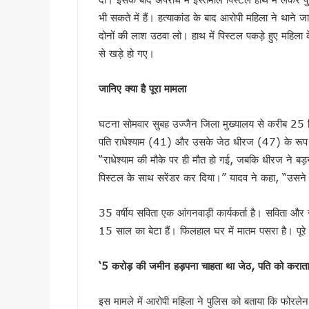
‘नशा मुक्त युवा’ अभियान का शुभार
भी सकते में हैं। हत्याकांड के बाद आरोपी महिला ने थाने
2 महीने के लंबे इंतजार के बाद ल
दोनों की लाश उठवा लो। हाथ में पिस्टल पकड़े हुए महिला क
UKSSSC पेपर लीक मामले में ईडी 
से खड़े हो गए।
उत्तराखंड में एमबीबीएस के बाद 3
हरिद्वार में नन्ही बच्ची ने सीएम धा
जानिए क्या है पूरा मामला
हरिद्वार: युवा शक्ति संवाद सम्मेल
घटना सोमवार सुबह उज्जैन जिला मुख्यालय से करीब 25 कि
राष्ट्रपति भवन के ‘एट होम’ समारोह 
पति राधेश्याम (41) और उसके जेठ धीरज (47) के रूप में ह
टॉपर्स कॉन्क्लेव में 31 स्कूलों 
“राधेश्याम की मौके पर ही मौत हो गई, जबकि धीरज ने बड
उत्तराखंड में छह दिन बारिश का द
पिस्टल के साथ सरेंडर कर दिया।” यादव ने कहा, “उसने
उत्तर प्रदेश में अटके उत्तराखंड क
एसआईआर प्रक्रिया में खामियों का 
35 वर्षीय सविता एक आंगनवाड़ी कार्यकर्ता है। सविता औ
साइबर ठगी पर आरबीआई और एसटीएफ
15 साल का बेटा हैं। फिलहाल घर में मातम पसरा है। पूरे
एनडीआरएफ गदरपुर बटालियन पहुंचे
खटीमा में मुख्यमंत्री धामी ने सुनी
‘5
करोड़ की जमीन हड़पना चाहता था जेठ
,
पति को करात
थारू जनजाति संवाद कार्यक्रम में
मुख्यमंत्री ने सुनीं जन समस्याएं, 
इस मामले में आरोपी महिला ने पुलिस को बताया कि फोरल