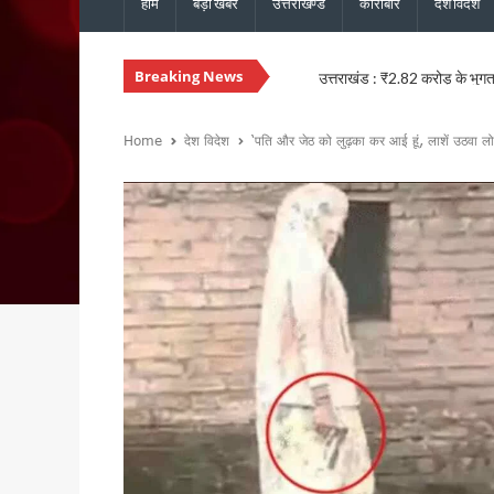
होम
बड़ी खबरें
उत्तराखण्ड
कारोबार
देश विदेश
Breaking News
उत्तराखंड : ₹2.82 करोड़ के भुगत
उत्तराखंड: जंतर-मंतर पर वर्दी में
बुजुर्ग-दिव्यांगों के घर जाएंगे ब
Home
देश विदेश
‘पति और जेठ को लुढ़का कर आई हूं, लाशें उठवा लो…
SIR को लेकर कांग्रेस ने जिलों में
उत्तराखंड: राजस्व पुलिस एवं भूले
CM धामी से कैबिनेट मंत्री खजान 
कुमाऊं आयुक्त दीपक रावत और व
उत्तराखंड में 17 राजनीतिक दल रज
CM धामी ने मसूरी विधानसभा को द
हरिद्वार में स्वास्थ्य सेवा शिविर
CM धामी ने विभिन्न विकास कार्यों 
नेता प्रतिपक्ष यशपाल आर्य का आर
सांसद पप्पू यादव के विरोध प्रदर
भाजपा विधायक उमेश शर्मा काऊ की 