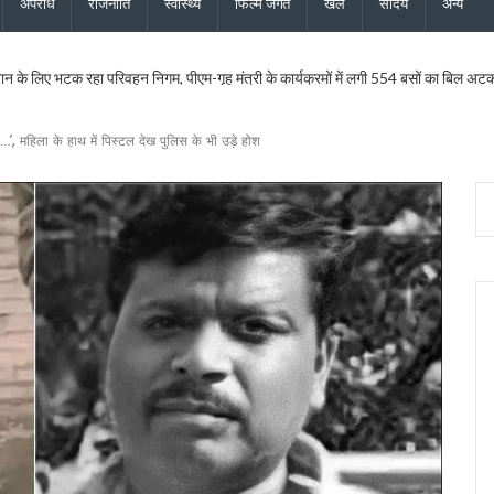
अपराध
राजनीति
स्वास्थ्य
फिल्म जगत
खेल
सौंदर्य
अन्य
ान के लिए भटक रहा परिवहन निगम, पीएम-गृह मंत्री के कार्यक्रमों में लगी 554 बसों का बिल अटक
 इस्तीफा देने वाले कॉन्स्टेबल शेर सिंह बर्खास्त, विभागीय जांच में अनुशासनहीनता के उल्लंघन का दो
ीएलओ, करेंगे नोटिसों का निस्तारण* – मुख्य निर्वाचन अधिकारी ने मंडलायुक्तों और जिलाधिकारियों क
’, महिला के हाथ में पिस्टल देख पुलिस के भी उड़े होश
 बनाई कानूनी टीम, दावे-आपत्तियों के निस्तारण के लिए पार्टी ने जिला स्तर पर नियुक्त किए प्रतिनिध
ख सर्वेक्षण संस्थान का होगा आधुनिकीकरण, प्रशिक्षण व्यवस्था बनेगी हाईटेक
दास और भाजपा महानगर अध्यक्ष सिद्धार्थ अग्रवाल ने की शिष्टाचार भेंट
िधायक सरिता आर्या को भी मिला एसआईआर नोटिस, मतदाता सत्यापन अभियान जारी
िस्टर्ड सूची से बाहर, 2027 विधानसभा चुनाव नहीं लड़ सकेंगे
ी 17.80 करोड़ की विकास परियोजनाओं की सौगात, कहा – बिना रुके, बिना थके हर वादा पूरा क
 का शुभारंभ, पुष्पवर्षा और चरण प्रक्षालन से शिवभक्त कांवड़ियों का स्वागत, CM धामी ने परोसा भोजन
के लिए 5 करोड़ रुपये की वित्तीय स्वीकृति दी, उत्तरांचल प्रेस क्लब को भी आर्थिक सहायता मंजूर
ोप – फर्जी फॉर्म-7 के जरिए काटे जा रहे नाम, दोषियों पर एफआईआर और सख्त कार्रवाई की मांग क
्शन पर बाबा राम देव ने जताई आपत्ति, कहा – भगवा पहनकर सनातन का अपमान स्वीकार नहीं
पत्नी की फर्म पर बड़ी कार्रवाई, खनिज भंडारण लाइसेंस तत्काल निरस्त