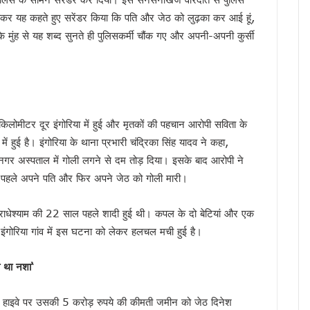
ंभ, CM धामी ने भी सुना पीएम मोदी का प्रोग्राम, नशामुक्त उत्तराखंड बनाने का संकल्प दोहराया
 जाकर यह कहते हुए सरेंडर किया कि पति और जेठ को लुढ़का कर आई हूं,
ैपटॉप चोरी प्रकरण पर FIR,इतने दिन कहां सोई रही देहरादून पुलिस ?
े मुंह से यह शब्द सुनते ही पुलिसकर्मी चौंक गए और अपनी-अपनी कुर्सी
की बड़ी कार्रवाई, हाकम सिंह की 63.30 लाख की संपत्ति अटैच
 साल सरकारी सेवा अनिवार्य, फिर मिलेगी पीजी की अनुमति
मी को सुनाया गीत, ‘मोदी है तो मुमकिन है’ पर बजीं तालियां
न में पहुंचे मुख्यमंत्री धामी, कहा- भारत की सबसे बड़ी ताकत उसके युवा
लोमीटर दूर इंगोरिया में हुई और मृतकों की पहचान आरोपी सविता के
में उत्तराखंड की गर्विता भाकुनी करेंगी प्रतिनिधित्व
ुई है। इंगोरिया के थाना प्रभारी चंद्रिका सिंह यादव ने कहा,
के 306 मेधावी छात्र हुए सम्मानित, सफलता के शिखर पर बने रहना सबसे बड़ी चुनौती : डॉ. पंकज कुमार
़नगर अस्पताल में गोली लगने से दम तोड़ दिया। इसके बाद आरोपी ने
ौर, चार अगस्त तक भारी बारिश का येलो अलर्ट
 पहले अपने पति और फिर अपने जेठ को गोली मारी।
े हजारों करोड़, परिसंपत्तियों के बंटवारे पर अब भी नहीं सुलझा विवाद
आरोप, कांग्रेस ने मुख्य निर्वाचन अधिकारी को सौंपा ज्ञापन
र राधेश्याम की 22 साल पहले शादी हुई थी। कपल के दो बेटियां और एक
 का बड़ा एक्शन प्लान, बैंक-पुलिस के बीच बनेगा 24×7 रिस्पॉन्स सिस्टम
 इंगोरिया गांव में इस घटना को लेकर हलचल मची हुई है।
 मुख्यमंत्री धामी, आपदा प्रबंधन तैयारियों का लिया जायजा
ं जनसमस्याएं, अधिकारियों को त्वरित निस्तारण के दिए निर्देश
ा था नशा
‘
 पहुंचे मुख्यमंत्री धामी, समाज की समस्याएं सुनीं और विकास योजनाओं की दी जानकारी
अधिकारियों को त्वरित निस्तारण के दिए निर्देश
ेन हाइवे पर उसकी 5 करोड़ रुपये की कीमती जमीन को जेठ दिनेश