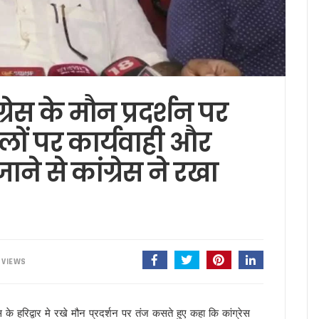
सचिव ने दिये बंद सड़कें जल्द खोलने, चारधाम यात्रा सुरक्षित रखने और अंतिम व्यक्ति तक मौसम अलर्
ेशक की शिष्टाचार भेंट, उत्तराखंड में एनसीसी विस्तार पर हुई चर्चा
की साझेदारी, जल्द होगा विश्वविद्यालयों के बीच समझौता
 हाई अलर्ट, सभी एजेंसियों को सतर्क रहने के निर्देश, देहरादून, चमोली और बागेश्वर में ऑरेंज अलर्ट
वास योजना के सभी लंबित मकान, सचिव आवास ने दिए सख्त निर्देश
ंग्रेस के मौन प्रदर्शन पर
 और जिला कार्यालय खोलने पर केंद्र करेगा विचार, मुख्यमंत्री धामी के प्रस्ताव पर केंद्र से मिली 
परियोजनाओं की समीक्षा, आधारभूत ढांचे के विकास पर दिया जोर
ालों पर कार्यवाही और
ान के लिए भटक रहा परिवहन निगम, पीएम-गृह मंत्री के कार्यक्रमों में लगी 554 बसों का बिल अटक
जाने से कांग्रेस ने रखा
 इस्तीफा देने वाले कॉन्स्टेबल शेर सिंह बर्खास्त, विभागीय जांच में अनुशासनहीनता के उल्लंघन का दो
ीएलओ, करेंगे नोटिसों का निस्तारण* – मुख्य निर्वाचन अधिकारी ने मंडलायुक्तों और जिलाधिकारियों क
 बनाई कानूनी टीम, दावे-आपत्तियों के निस्तारण के लिए पार्टी ने जिला स्तर पर नियुक्त किए प्रतिनिध
ख सर्वेक्षण संस्थान का होगा आधुनिकीकरण, प्रशिक्षण व्यवस्था बनेगी हाईटेक
दास और भाजपा महानगर अध्यक्ष सिद्धार्थ अग्रवाल ने की शिष्टाचार भेंट
 VIEWS
िधायक सरिता आर्या को भी मिला एसआईआर नोटिस, मतदाता सत्यापन अभियान जारी
िस्टर्ड सूची से बाहर, 2027 विधानसभा चुनाव नहीं लड़ सकेंगे
ी 17.80 करोड़ की विकास परियोजनाओं की सौगात, कहा – बिना रुके, बिना थके हर वादा पूरा क
ेस के हरिद्वार मे रखे मौन प्रदर्शन पर तंज कसते हुए कहा कि कांग्रेस