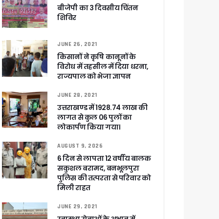
ट पहुंचाने के निर्देश
बीजेपी का 3 दिवसीय चिंतन
शिविर
JUNE 26, 2021
किसानों ने कृषि कानूनों के
विरोध में तहसील में दिया धरना,
सकारात्मक प्रतिक्रिया
राज्यपाल को भेजा ज्ञापन
JUNE 28, 2021
ा !
उत्तराखण्ड में 1928.74 लाख की
षी पाया गया
लागत से कुल 06 पुलों का
लोकार्पण किया गया।
े साथ बैठक कर SIR पर की समीक्षा – ⁠मंडलायुक्तों को जिलेवार विजिट कर सुपर चैकिंग के निर्देश
ि
AUGUST 9, 2026
6 दिन से लापता 12 वर्षीय बालक
सकुशल बरामद, बनभूलपुरा
पुलिस की तत्परता से परिवार को
मिली राहत
JUNE 29, 2021
र रही सरकार