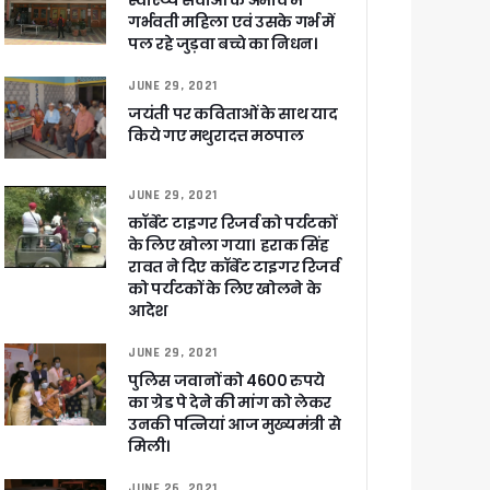
स्वास्थ्य सेवाओं के अभाव में
गर्भवती महिला एवं उसके गर्भ में
पल रहे जुड़वा बच्चे का निधन।
ी
JUNE 29, 2021
जयंती पर कविताओं के साथ याद
किये गए मथुरादत्त मठपाल
ली वित्तीय स्वीकृति
JUNE 29, 2021
कॉर्बेट टाइगर रिजर्व को पर्यटकों
 सरकार – CM धामी
के लिए खोला गया। हराक सिंह
रावत ने दिए कॉर्बेट टाइगर रिजर्व
को पर्यटकों के लिए खोलने के
आदेश
ा ने बताया साजिश
JUNE 29, 2021
पुलिस जवानों को 4600 रुपये
का ग्रेड पे देने की मांग को लेकर
उनकी पत्नियां आज मुख्यमंत्री से
मिली।
ुरक्षा के पुख्ता इंतजाम
JUNE 26, 2021