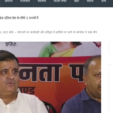
अपराध
राजनीति
स्वास्थ्य
फिल्म जगत
खेल
सौंदर्य
अन्य
 पुलिस देश के शीर्ष-5 राज्यों में
ए 90 साल, विविध कार्यक्रमों के साथ मनाया स्थापना दिवस, वन्यजीव संरक्षण, जन-जागरूकता और मा
णता पर मुख्य सचिव सख्त, रुद्रपुर-पिथौरागढ़ मेडिकल कॉलेज जल्द शुरू करने के निर्देश
ंज़, भट्ट बोले – घोटालों पर कार्यवाही और हरिद्वार मे हाशिये पर जाने से कांग्रेस ने रखा मौन
क्षण पर रवि टम्टा को सीएम धामी ने दी बधाई, जानिए क्यों है खास?
ैयारी, मुख्य सचिव ने सभी विभागों को एक मंच पर लाने के दिए निर्देश
लगाई मुहर, पशुपालकों, श्रमिकों, छात्रों और युवाओं को कई सौगातें
्यक्ष मल्लिकार्जुन खड़गे, 2027 चुनाव का करेंगे शंखनाद, यशपाल आर्या ने लिया रामलीला मैदान का जा
 तीलू रौतेली सम्मान, 35 आंगनबाड़ी कार्यकर्ता भी होंगी सम्मानित
रिणी घोषित, 24 उपाध्यक्ष, 36 महासचिव और 107 प्रदेश सचिव नियुक्त, गोदावरी बनीं प्रदेश कोषाध्य
मुख्य सचिव ने एनकॉर्ड बैठक में दिए कड़े निर्देश
यमंत्री धामी के निर्देश पर सचिव आवास ने की समीक्षा, ट्रैफिक प्रबंधन और यात्री सुविधाओं को मि
ु कांवड़ यात्रा जारी, 2.19 करोड़ से अधिक शिवभक्त सकुशल लौटे
ड़ की विकास योजनाओं को दी मंजूरी, जीआईएस आधारित जल निकासी पर बड़ा फोकस
ने नई टीम का किया ऐलान, कोषाध्यक्ष, उपाध्यक्ष और सचिवों की सूची जारी