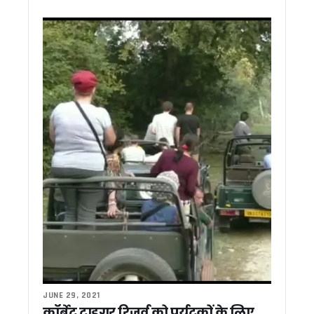
हरि सेवा आश्रम में संत सम्मेलन में शामिल हुए सीएम धामी, सनातन संस्कृत
ब्रिटेन में गिरफ्तार हुए उत्तराखंड के जहाज कप्तान, परिवार ने केंद्र सर
विधायक उमेश शर्मा की पहल से द्रोण वाटिका कॉलोनी में पेयजल पाइपलाइ
शहीद लेफ्टिनेंट बीरेश्वर गोस्वामी को श्रद्धांजलि देने अल्मोड़ा पहुंचे मु
CM धामी ने राजकीय महाविद्यालय दन्या में किया नवनिर्मित भवन का लोकार
पासपोर्ट सत्यापन में उत्तराखंड पुलिस को राष्ट्रीय सम्मान, विदेश मंत्री
कांग्रेस ने 2027 चुनाव की तैयारियां शुरू कीं, 28 जून से चलाया जाए
पौड़ी मंडल मुख्यालय में अफसरों की मौजूदगी होगी अनिवार्य, कमिश्नर ने
तराई पश्चिमी वन प्रभाग की सख्त निगरानी से खनन राजस्व में ऐतिहासिक
रिस्पना को नया जीवन देने की तैयारी, प्रशासन-नगर निगम की संयुक्त मु
एक क्लिक में 4,400 श्रमिकों को 11 करोड़ की सौगात, सीएम धामी ने DB
8 लाख किसानों के खातों में पहुंचे 159 करोड़, सीएम धामी बोले- किसानों की
उत्तराखंड में कल NEET का री-एग्जाम, 21 हजार से अधिक अभ्यर्थी देंगे पर
मुख्य सचिव ने रेलवे बोर्ड के अध्यक्ष से ऋषिकेश-उत्तरकाशी व टनकपुर-बाग
PM-VBRY योजना के तहत 900 से अधिक नियोक्ताओं को मिला प्रोत्साहन, 
VHP मार्गदर्शक मंडल की बैठक में कई अहम प्रस्ताव पारित, गौ रक्षा का
पेपर लीक और बेरोजगारी पर कांग्रेस का प्रदेशव्यापी अभियान, युवाओं के म
उत्तराखंड: गुंडा एक्ट मामले में बिल्डर पुनीत अग्रवाल को हाईकोर्ट से ब
02 जुलाई को पूरे उत्तराखंड में मानसून मॉक ड्रिल, 13 जिलों के 70 स्थ
CM धामी ने रेलवे परियोजनाओं में मांगी तेजी, टनकपुर-बागेश्वर रेल लाइन
JUNE 29, 2021
कॉर्बेट टाइगर रिजर्व को पर्यटकों के लिए
पोखरी में भाजपा प्रदेश अध्यक्ष महेंद्र भट्ट का यूकेडी ने किया घेराव, 