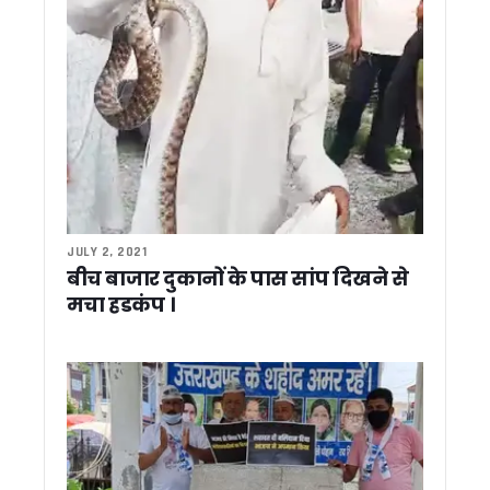
राहुल गांधी के बयान पर सीएम धामी का पलटवार, बोले- कांग्रेस की भाषा 
कॉर्बेट में वन्यजीव सुरक्षा को लेकर सघन चेकिंग अभियान, गूजर झालों क
हीट वेव अलर्ट: उत्तराखंड स्वास्थ्य विभाग की एडवाइजरी जारी, जानिए क्या
पश्चिम एशिया तनाव के बीच राहत: उत्तराखंड में पेट्रोल-डीजल और गैस क
देहरादून IT पार्क में लैपटॉप खरीद के नाम पर लाखों की ठगी, OMS ग्रुप क
उत्तराखंड: नेता प्रतिपक्ष यशपाल आर्य का आरोप -एससी-एसटी समाज क
कांग्रेस सरकार बनते ही होगा लोकायुक्त गठन, भ्रष्टाचारियों का होगा 
देहरादून: जनगणना कर्मचारियों से अभद्रता पड़ेगी भारी, बाधा डालने वालो
बीजेपी प्रदेश कार्यालय में पूर्व सीएम बीसी खंडूड़ी को अंतिम विदाई, सीएम 
उपराष्ट्रपति, राज्यपाल और सीएम धामी ने बीसी खंडूड़ी को दी श्रद्धांजलि
मध्य क्षेत्रीय परिषद की बैठक में शामिल हुए सीएम धामी, 2027 कुंभ और 
JULY 2, 2021
पूर्व सीएम बीसी खंडूड़ी के निधन पर उत्तराखंड में तीन दिन का राजकीय
बीच बाजार दुकानों के पास सांप दिखने से
कड़क स्वभाव, ईमानदार छवि और ‘रोडमैन’ की पहचान, ऐसे बने लोकप्रिय 
मचा हडकंप ।
कल हरिद्वार में होगा भुवन चंद्र खंडूड़ी का अंतिम संस्कार, सुबह 10 बजे 
सीएम धामी ने चार अत्याधुनिक एंबुलेंस को किया फ्लैग ऑफ, पर्वतीय जिलों में
जिला अस्पताल की बदहाल व्यवस्था पर भड़के स्वास्थ्य मंत्री, सीएमए
पूर्व सीएम भुवन चंद्र खंडूड़ी के निधन पर सीएम धामी ने जताया शोक
एटीएस कॉलोनी में दहशत फैलाने वाले बिल्डर पर डीएम का बड़ा एक्शन, प
गोरापड़ाव और तीनपानी लालकुआं में बढ़ती सड़क दुर्घटनाओं पर सांसद अज
उत्तराखण्ड में बढ़ेगी गर्मी, कई जिलों में पारा 40 डिग्री पार होने के आसार
कॉर्बेट टाइगर रिजर्व की कालागढ़ रेंज में नर बाघ मृत मिला, जांच के लिए भेज