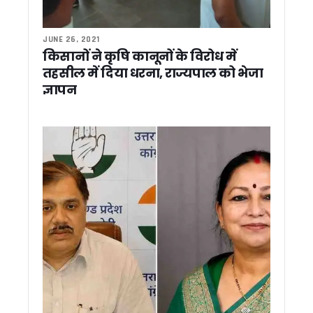
कांवड़ मेले की तैयारियां तेज, हरिद्वार-बिजनौर पुलिस ने बनाया संयुक्त 
मसूरी की सड़कों पर साइकिल से निकले केंद्रीय मंत्री, IAS प्रशिक्षुओं स
JUNE 26, 2021
कांग्रेस का बड़ा अनुशासनात्मक एक्शन, पिथौरागढ़ के तीन नेताओं को 
किसानों ने कृषि कानूनों के विरोध में
टनकपुर में मुख्यमंत्री धामी का दिखा पहाड़ी अंदाज, चूल्हे पर बनाई मंडु
तहसील में दिया धरना, राज्यपाल को भेजा
मानसून में वन एवं वन्यजीव सुरक्षा को लेकर कॉर्बेट टाइगर रिजर्व का फ्लैग 
ज्ञापन
रामनगर के रिसॉर्ट में हाई-प्रोफाइल सेक्स रैकेट का भंडाफोड़, 51 गिरफ्
टनकपुर से कैलाश मानसरोवर यात्रा का शुभारंभ, सीएम धामी ने 49 श्रद्
रामनगर/नैनीताल: मानसून में नहीं रुकेगा सफर, सीएम धामी ने धनगढ़ी पु
उत्तराखंड दौरे पर आएंगे केसी वेणुगोपाल, चुनावी रणनीति पर कांग्रेस की
‘सेवा पखवाड़ा’ में उमड़ा जनसैलाब, एक ही मंच पर 3,500 से अधिक लोग
वन भूमि विवादों के समाधान का बनेगा ‘कॉमन फॉर्मूला’, धामी ने कहा – केंद
बदरीनाथ चढ़ावा विवाद पर बोले सतपाल महाराज, ‘सबूत दें विपक्ष, हर जां
‘इलेक्टेड नहीं, सिलेक्टेड मुख्यमंत्री हैं धामी’, पांच साल के कार्यकाल प
CM धामी के प्रयास हुए सफल, टनकपुर से हजूर साहिब नांदेड़ तक चलेगी सीध
मुख्यमंत्री धामी के पाँच वर्ष पूर्ण होने पर उत्तरकाशी में विशेष पूजा-अर्चन
धामी के 5 साल बेमिसाल: यूसीसी, नकल विरोधी कानून, सख्त भू-कानून, म
‘मुख्य सेवक’ के रूप में धामी के पांच साल पूरे, विकास का श्रेय पीएम 
परिवर्तन संकल्प यात्रा में कांग्रेस प्रदेश अध्यक्ष का बड़ा आरोप, कहा – 
कांग्रेस विधायक लखपत बुटोला का बड़ा दावा, कहा – ‘बीजेपी के 8-9 
धामी के 5 साल बेमिसाल : 2035 तक विकसित राज्य बनेगा उत्तराखंड, C