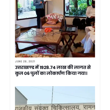
जनता के बीच फिर उतरेगी धामी सरकार, 4 जुलाई से शुरू होगा 15 दिन
उत्तराखंड को पीएम कृषि सिंचाई योजना-2.0 के लिए केंद्र का विशेष स
मुख्य सचिव की अध्यक्षता में हुई व्यय वित्त समिति (ईएफसी) की बैठ
प्रधानमंत्री निधि से केंद्र उत्तराखंड को देगा 4 एमआरआई, 5 डिजिटल
कुंभ 2027 से पहले अखाड़ों की गुटबाजी आई सामने ! शहरी विकास मंत्री
पांच साल पूरे होने पर भाजपा की तैयारी, एनडी तिवारी का रिकॉर्ड तोड़ने 
लोहाघाट से कांग्रेस का चुनावी शंखनाद, गोदियाल ने गिनाईं गारंटियां; 1
उत्तराखंड में SIR अभियान तेज, 92% मतदाता फॉर्म डिजिटाइज; ‘अन-कल
जसपाल राणा के बाद मां श्यामा देवी का भी निधन, मुख्यमंत्री धामी समेत कई
चंपावत को मिली अत्याधुनिक एमआरआई मशीन की सौगात, सीएम धामी ने
चंपावत को मॉडल जनपद बनाने का संकल्प, CM धामी ने किया ₹123.7
सोशल मीडिया पर बम धमकी देने वाला हरियाणा का युवक गिरफ्तार, उत्तरा
JUNE 28, 2021
लोहियाहेड वाटर बाईपास बनेगा पर्यटन का नया केंद्र, CM धामी ने कहा – श
उत्तराखण्ड में 1928.74 लाख की लागत से
रामनगर में सीएम धामी ने बच्चों को दिए सफलता के मंत्र, सुनीं लोगों की सम
कुल 06 पुलों का लोकार्पण किया गया।
156 करोड़ की लागत से बने 1872 पीएम आवास जल्द होंगे आवंटित: मुख
स्वास्थ्य जागरूकता शिविर में नन्हे कलाकारों ने जीता सभी का दिल
काशीपुर: मुख्य सचिव आनंद बर्द्धन ने काशीपुर में विकास परियोजनाओं का किया
भाजपा हैट्रिक पर नजर, कांग्रेस सत्ता वापसी की कवायद में; दोनों दलो
जिला उद्योग केंद्र परिसर में अवैध बिजली उपयोग का खुलासा, विजिलेंस छा
2027 चुनाव का बिगुल: चंपावत से कांग्रेस का ‘परिवर्तन संकल्प’ अभिया
महिला स्वास्थ्य जागरूकता के साथ मोटे अनाज को बढ़ावा, ‘उमा’ संगठन