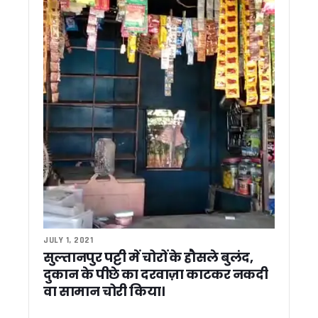
सीएम आवास में बनेगा 3-बी गार्डन, मधुमक्खियों, तितलियों और पक्षियों के
मुख्य सचिव ने किया बजरंग सेतु और हिलान्स हिमालयन भोजनालय का नि
मौसम ने रोका राहुल गांधी का उत्तराखंड दौरा, ‘परिवर्तन का शंखनाद’ कार्
धामी सरकार ने पूर्व सैनिकों, संगठन कार्यकर्ताओं और भाजपा में शामिल नेताओं
राहुल गांधी के उत्तराखंड दौरे पर CM धामी का तंज़ , कहा – सैनिकों के जख्म
आज अल्मोड़ा से राहुल गांधी भरेंगे चुनावी हुंकार, 2027 मिशन का होगा 
स्वास्थ्य सेवाओं में सुधार की कवायद, अल्मोड़ा से उत्तरकाशी तक 7 जिल
मुख्य सचिव ने सिंगल विंडो सिस्टम की 65वीं बैठक में लंबित प्रकरणों प
मुख्य सचिव आनंद बर्द्धन के निर्देश, आभा और अपार आईडी से जुड़ेगा बच्चों 
चारधाम यात्रा व्यवस्थाओं का सीएम धामी ने लिया जायजा, ऋषिकेश ट्रा
अखिल भारतीय महापौर परिषद की बैठक में धामी ने कहा – विकसित भारत
मंत्री गणेश जोशी ने राहुल गांधी को बताया भाजपा का ‘स्टार प्रचारक’, कह
सीएम धामी से राजस्थान के कैबिनेट मंत्री मदन दिलावर की मुलाकात, शि
सीएम धामी से राजस्थान विधानसभा अध्यक्ष वासुदेव देवनानी की मुलाका
देवप्रयाग हादसे पर सीएम धामी ने जताया गहरा शोक, घायलों के बेहतर इला
JULY 1, 2021
किसानों के लिए अलर्ट: एग्री स्टैक पंजीकरण में तेजी लाएं, वरना अटक 
सुल्तानपुर पट्टी में चोरों के हौसले बुलंद,
सितारगंज के फराज मियां बने डिप्टी कलेक्टर, UKPCS-2024 में हासिल
दुकान के पीछे का दरवाज़ा काटकर नकदी
उत्तराखंड में अफसरशाही में फेरबदल, 4 IAS और 2 PCS अधिकारियों के
वा सामान चोरी किया।
कनिया नहर में गिरे व्यक्ति को फायर सर्विस ने सुरक्षित बचाया
देहरादून की अर्थव्यवस्था को रफ्तार देने वाली योजनाएं बनें जिला प्लान 