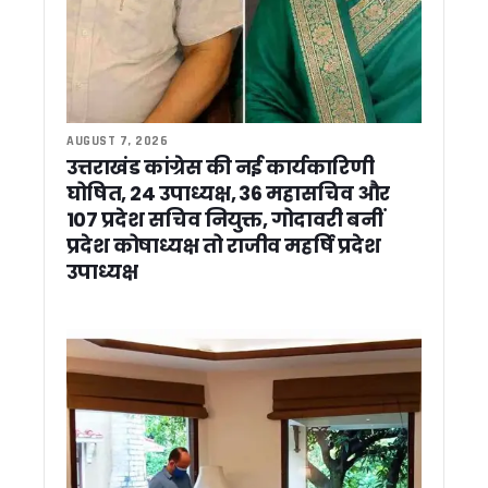
2026 का ‘लोकजतन सम्मान’ वरिष्ठ संपादक राजेन्द्र शर्मा को : 24 जुल
देहरादून में नगर निगम की क्विक रिस्पॉन्स टीम’ शुरू, 24 से 48 घंटे में 
उत्तराखंड में स्किल, रोजगार और कार्बन क्रेडिट पर बढ़ेगा फोकस, यूए
वीर चंद्र सिंह गढ़वाली पर विधायक के बयान से सियासी बवाल, कांग्रेस ने
उत्तराखंड में SIR: मतदाता सूची में 8 लाख नामों की पड़ताल, 14 जुलाई से 
समय से पहले चुनाव की अटकलों पर सीएम धामी ने लगाया विराम, कहा –
AUGUST 7, 2026
15 अगस्त तक 13,576 आवासों का आवंटन करें, पीएम आवास योजना के प्र
उत्तराखंड कांग्रेस की नई कार्यकारिणी
पदक विजेता खिलाड़ियों को तय समय के अंदर सरकारी सेवा में समायोजित करे
घोषित, 24 उपाध्यक्ष, 36 महासचिव और
‘देवभूमि के आरोग्य प्रहरी’ बने डॉक्टर, CM धामी ने कहा – स्वास्थ्य सेवा 
107 प्रदेश सचिव नियुक्त, गोदावरी बनीं
नरेगा की जगह ‘विकसित भारत-जी राम जी योजना’ लागू, अब 125 दिन मि
प्रदेश कोषाध्यक्ष तो राजीव महर्षि प्रदेश
पीएम आवास योजना में देरी पर सख्ती, 45 दिन में सड़क, बिजली और पानी की
उपाध्यक्ष
धामी सरकार ने खोला राहत और विकास का खजाना, 8.61 करोड़ की योज
मदरसा बोर्ड की जगह अल्पसंख्यक शिक्षा प्राधिकरण, उत्तराखंड में शिक्षा 
32 साल बाद रामपुर तिराहा कांड में बड़ा फैसला, फर्जी हथियार केस में तीन 
आपदा को लेकर अलर्ट ! प्रदेश के सभी जिलों मे की गई मॉक ड्रिल, CM धा
अब जियोस्पेशियल तकनीक से बनेंगी विकास योजनाएं, ₹10 करोड़ से बड़े प्र
विशेष गहन पुनरीक्षण अभियान की समीक्षा, अधिक ‘अन कलेक्टेबल’ मतदाताओं
उत्तराखण्ड राज्य अल्पसंख्यक शिक्षा प्राधिकरण का शुभारंभ, सीएम धामी ने
सूचना विभाग में रामपाल सिंह रावत बने सहायक निदेशक, शासनादेश जा
फिल्मी सपनों को धामी सरकार का साथ, तीन युवाओं को मिली लाखों रुपये 