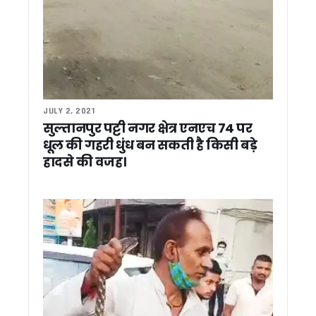
सीएम धामी ने आनंद धर्मशाला का किया लोकार्पण, कुंभ और चारधाम यात्र
सड़क पर नमाज को लेकर सीएम धामी के बयान पर मुस्लिम नेताओं ने मिलाई हा
ईंधन बचाओ अभियान को बढ़ावा देने बस से हल्द्वानी पहुंचे सांसद अजय भ
चारधाम यात्रा को लेकर मुख्य सचिव सख्त, मानसून से पहले तैयारियां पूरी 
मुख्य चुनाव आयुक्त ने हर्षिल की बीएलओ मिंटो देवी की सराहना की, कहा—
उत्तराखंड की मतदाता सूची हुई फ्रीज, 15 सितंबर तक नए वोटर नहीं जुड़ें
मुख्यमंत्री धामी से अभिनेता हेमंत पांडे ने की शिष्टाचार भेंट
JULY 2, 2021
सड़क पर नमाज के बयान पर सियासत तेज, कांग्रेस ने कहा धर्म की राज
सुल्तानपुर पट्टी नगर क्षेत्र एनएच 74 पर
मंत्री कैड़ा ने ओखलकांडा ब्लॉक के गांवों का दौरा कर सुनीं समस्याएं, अध
धूल की गहरी धुंध बन सकती है किसी बड़े
राजपुरा लूटकांड का 24 घंटे में खुलासा, दो आरोपी गिरफ्तार एसएसपी डॉ. मं
हादसे की वजह।
उत्तराखंड में बच्चों पर डायबिटीज का खतरा, टाइप-1 के बढ़ते मामलों ने बढ
3 दिवसीय उत्तराखंड दौरे पर आएंगे भाजपा अध्यक्ष नितिन नवीन, 2027 
हरिद्वार में “सरकार आपके द्वार” कार्यक्रम में हँगामा, मंत्री देशराज कर्णवा
हिंदी पत्रकारिता दिवस पर पत्रकारिता सम्मान समारोह आयोजित निष्पक्ष
कॉर्बेट टाइगर रिजर्व में वन एवं वन्यजीव सुरक्षा को लेकर निकाला गया फ्लैग 
नेपाल सीमा पर जगबूढ़ा नदी के भू-कटाव रोकने हेतु बाढ़ सुरक्षा कार्य जल्द क
राजीव गांधी की शहादत दिवस पर कांग्रेस ने दी श्रद्धांजलि, गणेश गोदिया
यमुनोत्री धाम में हार्ट अटैक से दो श्रद्धालुओं की मौत, चारधाम यात्रा में
भीषण गर्मी की चपेट में उत्तराखंड, मैदानी जिलों में अगले 48 घंटे लू का रेड
नकली मजारों पर चला बुलडोजर, अल्पसंख्यकों के उत्थान के लिए काम 