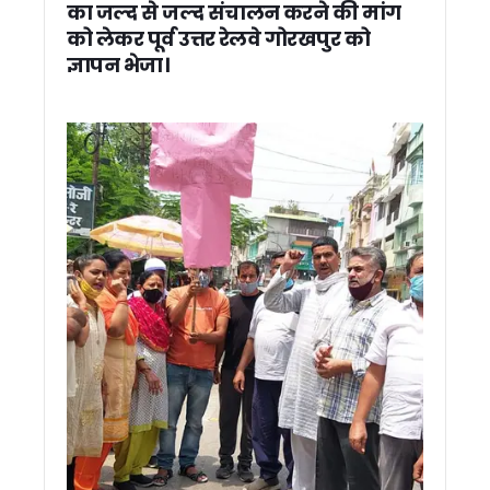
धामी सरकार की झीलों को नई पहचान देने की तैयारी भीमताल, नौकुचिया
का जल्द से जल्द संचालन करने की मांग
सूचना विभाग में शासकीय सेवा पूर्ण कर सेवानिवृत्त हुए सहायक निदेशक 
को लेकर पूर्व उत्तर रेलवे गोरखपुर को
सुशीला तिवारी अस्पताल के पास मेडिकल स्टोरों पर छापा, कई मेडिकल 
ज्ञापन भेजा।
अपर जिलाधिकारी (प्रशासन) विवेक राय की अध्यक्षता में जिला गंगा समिति 
भीमताल में बाल संरक्षण आयोग सदस्य योगेश रजवार ने की विभागीय बैठक, 
रुद्रपुर में आवासीय और शहरी विकास परियोजनाओं ने पकड़ी रफ्तार, सचि
देहरादून में अंतरराष्ट्रीय ब्रिक्स अकादमिक सम्मेलन आयोजित, वैश्विक 
रामनगर के रिसोर्ट में दर्दनाक हादसा, स्विमिंग पूल में डूबने से 4 वर्षीय बच्
भारत बौद्धिक राष्ट्रीय परीक्षा में रामनगर महाविद्यालय के सूरज सिंह रावत 
सांसद अजय भट्ट ने महिला चिकित्सालय हल्द्वानी के MCH विंग में जरूरी
राज्यपाल गुरमीत सिंह से सीएम हिमंता बिस्वा सरमा की मुलाकात, असम रेज
खटीमा में मुख्यमंत्री पुष्कर सिंह धामी ने लोहियाहेड हेलीपैड पर सुनी जनस
मुख्यमंत्री पुष्कर सिंह धामी ने विवेक रघुवंशी, भूपेंद्र सिंह चुफाल और प
मुख्य सचिव की अध्यक्षता में मिशन सक्षम आंगनवाड़ी, पोषण, वात्सल्य और 
मुख्य सचिव आनंद बर्द्धन की अध्यक्षता में सड़क सुरक्षा कोष प्रबंधन समि
राहुल गांधी का उत्तराखंड दो दिवसीय दौरा तय, 4 जून को करेंगे अल्मोड़ा मे
राष्ट्रीय अध्यक्ष के दौरे से पहले भाजपा में सियासी हलचल तेज….
सरकारी भूमि से अतिक्रमण हटाने का अभियान होगा तेज, भू कानून उल्लं
चार महीने बाद पर्यटकों के लिए खुला FRI, एंट्री फीस में भारी बढ़ोतरी
उत्तराखंड में 28 मई को रहेगी बकरीद की छुट्टी, शासन ने बदला अवका
थारू जनजाति जमीन मामले में सीएम धामी का कांग्रेस पर हमला, बोले- नई ब