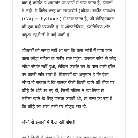
बात है क्योंकि ये आमतौर पर सांपों में पाया जाता है, इंसानों
CM धामी ने स्वच्छ गतिशील परिवर्तन नीति के तहत 6 वाहन स्वामियों को
भारी बारिश पर धामी सरकार अलर्ट, सभी विभागों को 24 घंटे सतर्क रहने के
में नहीं. ये विशेष तरह का राउंडवॉर्म (कीड़ा) कार्पेट पायथंस
पहली ही बारिश में जवाब दे गया करोड़ों का पुल ? निर्माण कार्य पर उठे सवाल
(Carpet Pythons) में पाया जाता है, जो कंस्ट्रिक्टर
कांवड़ मेले में साइबर कमांडो की तैनाती, फेक न्यूज और अफवाह फैलाने वा
की एक बड़ी प्रजाति है. ये ऑस्ट्रेलिया, इंडोनेशिया और
उत्तराखंड में बारिश का कहर जारी, 150 से ज्यादा सड़कें बंद, कल भी कई ज
पापुआ न्यू गिनी में पाई जाती है.
देहरादून की साइंस सिटी का प्रदेशभर के स्कूली विद्यार्थियों को कराया
उत्तराखंड में 1 अगस्त तक भारी बारिश का अलर्ट…!
डॉक्टरों को समझ नहीं आ रहा कि कैसे सांपों में पाया जाने
परमवीर चक्र विजेताओं की अनुग्रह राशि बढ़कर 2 करोड़, CM धामी ने 
कॉमनवेल्थ में भारतीय खिलाड़ियों का जलवा, मुख्यमंत्री धामी ने दी ऋ
वाला कीड़ा महिला के शरीर तक पहुंचा. उसका सांपों से कोई
कांवड़ यात्रा 2026 : साधु-संतों ने की संयमित यात्रा की अपील, डीजे, 
सीधा संपर्क नहीं हुआ, लेकिन उसके घर के पास वाली झील
बदरीनाथ चढ़ावा प्रकरण: प्रमोद नौटियाल की जमानत याचिका खारिज, एस
पर काफी सांप रहते हैं. विशेषज्ञों का अनुमान है कि ऐसा
उत्तराखंड : 10 आईएएस और एक आईएफएस अधिकारी के कार्यभार में बद
संभव हो सकता है कि पालक जैसी किसी खाने की चीज पर
सास को बाघ के जबड़ों से बचाने के लिए बहू ने दिखाई बहादुरी, हंसिया से 
कीड़े के अंडे आ गए हों, जिन्हें महिला ने खा लिया हो.
कारगिल विजय दिवस पर सीएम धामी का बड़ा ऐलान, परमवीर चक्र विजेता
महिला खाने के लिए पालक उगाती थी, तो माना जा रहा है
पूर्व कैबिनेट मंत्री हीरा सिंह बिष्ट को मुख्यमंत्री धामी ने दी श्रद्धांजल
साहित्यकारों से बोले सीएम धामी: उत्तराखंड को बनाएंगे साहित्यिक पर्यटन
कि कीड़े का अंडा उसी पर मौजूद रहा हो.
उत्तराखंड में GST संग्रहण में बड़ी बढ़त, पहली तिमाही में नेट SGST 
पेपर लीक पर कांग्रेस का हल्लाबोल, प्रदेश अध्यक्ष समेत कई नेता सुद्धोवा
जीवों से इंसानों में फैल रहीं बीमारी
मुख्यमंत्री धामी ने विभिन्न विकास कार्यों के लिए 4 करोड़ रुपये की वित्तीय
मुख्यमंत्री धामी ने सुनी जन समस्याएं, अधिकारियों को त्वरित समाधान
पहले किसी भी इंसान में इस पैरासाइट संक्रमण का इलाज