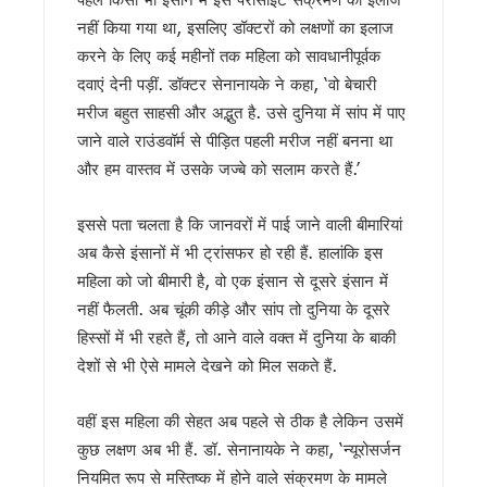
यूटीयू सेमेस्टर परीक्षा प्रश्नपत्र लीक मामले में सहायक प्रोफेसर गिरफ्त
नहीं किया गया था, इसलिए डॉक्टरों को लक्षणों का इलाज
कांवड़ मेले के लिए रेलवे की बड़ी तैयारी, पांच विशेष रेल सेवाओं का होगा सं
उत्तराखंड में आपातकालीन सेवाएं होंगी और तेज, 112 से जुड़ेंगी सभी हेल्प
करने के लिए कई महीनों तक महिला को सावधानीपूर्वक
जैव विविधता संरक्षण को मिलेगा नया बल, कॉर्बेट में भारत-नेपाल के अधिक
दवाएं देनी पड़ीं. डॉक्टर सेनानायके ने कहा, ‘वो बेचारी
निर्माण श्रमिकों के लिए बड़ी सौगात, धामी सरकार ने शुरू कीं नई कल्य
मरीज बहुत साहसी और अद्भुत है. उसे दुनिया में सांप में पाए
एलआईयू निरीक्षक मनोज मनराल को मुख्यमंत्री धामी ने दी श्रद्धांजलि, श
जाने वाले राउंडवॉर्म से पीड़ित पहली मरीज नहीं बनना था
पेपर लीक विरोध प्रदर्शन पर बोले सीएम धामी, “छात्रों को राजनीतिक म
और हम वास्तव में उसके जज्बे को सलाम करते हैं.’
मुख्यमंत्री एकल महिला स्वरोजगार योजना के द्वितीय चरण का शुभारंभ, 
उत्तराखंड में बनेगा संस्कृत आयोग, सरकार ने 10 अगस्त तक मांगे सुझ
नीट परीक्षा विवाद पर देहरादून में गरमाई सियासत, कांग्रेस-एनएसयूआई 
इससे पता चलता है कि जानवरों में पाई जाने वाली बीमारियां
उत्तराखंड की बेटियों ने अंतरराष्ट्रीय मुक्केबाजी में लहराया परचम, मुख्यम
अब कैसे इंसानों में भी ट्रांसफर हो रही हैं. हालांकि इस
आम महोत्सव में बोले सीएम धामी: किसान उत्तराखंड की सबसे बड़ी ताकत,
महिला को जो बीमारी है, वो एक इंसान से दूसरे इंसान में
राहुल गांधी की हिरासत और छात्रों पर लाठीचार्ज के विरोध में देहरादून में 
नहीं फैलती. अब चूंकी कीड़े और सांप तो दुनिया के दूसरे
उत्तराखंड में पत्रकार कल्याण कोष से 9 दिवंगत पत्रकारों के आश्रितों 
हिस्सों में भी रहते हैं, तो आने वाले वक्त में दुनिया के बाकी
अगस्त के पहले सप्ताह उत्तराखंड आ सकते हैं मल्लिकार्जुन खरगे, हल्द्वानी मे
हरिद्वार में गंगा कॉरिडोर का शिलान्यास, ₹235 करोड़ की परियोजनाओं को 
देशों से भी ऐसे मामले देखने को मिल सकते हैं.
हेडलाइन: भर्तियों की मांग को लेकर सचिवालय कूच, बेरोजगारों को पुलिस न
बीकेटीसी अध्यक्ष का गोदियाल पर पलटवार, मंदिर समिति के धन के दुरुपय
वहीं इस महिला की सेहत अब पहले से ठीक है लेकिन उसमें
नीट पेपर लीक के विरोध में रामनगर में युवा कांग्रेस का प्रदर्शन, शिक्षा मंत
कुछ लक्षण अब भी हैं. डॉ. सेनानायके ने कहा, ‘न्यूरोसर्जन
उत्तराखंड: आज भी भारी बारिश का खतरा, देहरादून-बागेश्वर में ऑरेंज अलर्
नियमित रूप से मस्तिष्क में होने वाले संक्रमण के मामले
सीएम धामी ने हेलीपैड, सड़क, एसडीआरएफ, पुलिस और कारागार अवसंरचना 