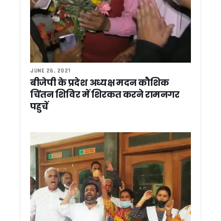
धामी ने कहा – तुष्टिकरण नहीं, संतुष्टिकरण मोदी सरकार की पहचान, गि
उत्तराखंड ऊर्जा विभाग में बड़ा खेल ! नियम बदलकर पसंदीदा अधिकारी क
उत्तराखंड कांग्रेस मीडिया कमेटी के चेयरमैन राजीव महर्षि ने की कर्नाटक
औद्यानिकी एवं वानिकी विश्वविद्यालय को मिला नया कुलपति, डॉ. भगवती प्
नीति आयोग की बैठक में CM धामी ने उठाए उत्तराखंड के विकास के मुद्
एनडीए कॉन्क्लेव पर बोले सीएम धामी, पीएम मोदी का संबोधन बताया प्रेरण
JUNE 26, 2021
विज्ञान और पारंपरिक ज्ञान के समन्वय से आपदा प्रबंधन होगा मजबूत, मानस
बीजेपी के प्रदेश अध्यक्ष मदन कौशिक
SIR जागरूकता अभियान में अधूरी तैयारी पर भड़के डीएम आशीष चौहान
चिंतन शिविर में शिरकत करने रामनगर
प्रधानमंत्री मोदी का मार्गदर्शन उत्तराखंड के विकास के लिए प्रेरणा: सीए
पहुचें
उत्तराखंड में SIR अभियान ने पकड़ी रफ्तार, तीन दिन में 19 लाख मतदात
पीएम मोदी के 12 साल पूरे होने पर प्रवीण तोगड़िया ने दी बधाई, यूसीसी
मोदी सरकार के 12 साल पूरे होने पर केदारनाथ धाम में विशेष पूजा, देश और
CM धामी ने विभिन्न विकास कार्यों के लिए दी 89 करोड़ रुपये से अधिक की
जस्सागाँजा में सड़क पुनर्निर्माण और डंपरों की आवाजाही को लेकर ग्रामीण
सांसद चंद्रशेखर आजाद ने की टिहरी मे हुए हत्याकांड की निंदा, CM धामी 
72 घंटे में बच्चा चोरी गिरोह का पर्दाफाश, दो महिलाओं समेत छह आरोपी
रामनगर में यातायात नियमों के उल्लंघन पर पुलिस की सख्ती, कोसी बैराज क
हरिद्वार अर्धकुंभ पर सियासी घमासान, ठुकराल के बयान पर बीजेपी का प
कैंचीधाम मेले की तैयारियों पर मुख्य सचिव सख्त, रूट प्लान से लेकर शट
प्रधानमंत्री मोदी के 12 साल पूरे होने पर सीएम धामी ने लिखा पत्र, व