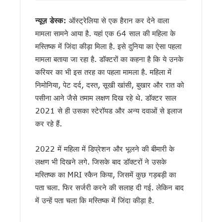
‘जन-जन की सरकार, जन-जन के द्वार’ अभियान में साढ़े 6 लाख से अधिक 
कॉमनवेल्थ गेम्स में उत्तराखंड की उन्नति शर्मा ने जीता कांस्य पदक, प्रद
न्यूज़ डेस्क:
ऑस्ट्रेलिया से एक हैरान कर देने वाला
हरिद्वार कांवड़ यात्रा में 50 लाख श्रद्धालु पहुंचे, डीएम-एसएसपी ने पुष्पव
मामला सामने आया है. यहां एक 64 साल की महिला के
‘नशा मुक्त युवा’ अभियान का शुभारंभ, CM धामी ने भी सुना पीएम मोदी का 
मस्तिष्क में जिंदा कीड़ा मिला है. इसे दुनिया का ऐसा पहला
2 महीने के लंबे इंतजार के बाद लैपटॉप चोरी प्रकरण पर FIR,इतने दिन कह
UKSSSC पेपर लीक मामले में ईडी की बड़ी कार्रवाई, हाकम सिंह की 63.
मामला बताया जा रहा है. डॉक्टरों का कहना है कि ये उनके
उत्तराखंड में एमबीबीएस के बाद 3 साल सरकारी सेवा अनिवार्य, फिर मिले
करियर का भी इस तरह का पहला मामला है. महिला में
हरिद्वार में नन्ही बच्ची ने सीएम धामी को सुनाया गीत, ‘मोदी है तो मुमकिन है
निमोनिया, पेट दर्द, दस्त, सूखी खांसी, बुखार और रात को
हरिद्वार: युवा शक्ति संवाद सम्मेलन में पहुंचे मुख्यमंत्री धामी, कहा- भा
पसीना आने जैसे तमाम लक्षण दिख रहे थे. डॉक्टर साल
राष्ट्रपति भवन के ‘एट होम’ समारोह में उत्तराखंड की गर्विता भाकुनी करेंग
2021 से ही उसका स्टेरॉयड और अन्य दवाओं से इलाज
टॉपर्स कॉन्क्लेव में 31 स्कूलों के 306 मेधावी छात्र हुए सम्मानित, सफल
उत्तराखंड में छह दिन बारिश का दौर, चार अगस्त तक भारी बारिश का येलो
कर रहे हैं.
उत्तर प्रदेश में अटके उत्तराखंड के हजारों करोड़, परिसंपत्तियों के बंटवार
एसआईआर प्रक्रिया में खामियों का आरोप, कांग्रेस ने मुख्य निर्वाचन अधि
2022 में महिला में डिप्रेशन और भूलने की बीमारी के
साइबर ठगी पर आरबीआई और एसटीएफ का बड़ा एक्शन प्लान, बैंक-पुलिस 
लक्षण भी दिखने लगे. जिसके बाद डॉक्टरों ने उसके
एनडीआरएफ गदरपुर बटालियन पहुंचे मुख्यमंत्री धामी, आपदा प्रबंधन तै
मस्तिष्क का MRI स्कैन किया, जिसमें कुछ गड़बड़ी का
खटीमा में मुख्यमंत्री धामी ने सुनीं जनसमस्याएं, अधिकारियों को त्वरित निस
पता चला. फिर सर्जरी करने की सलाह दी गई. लेकिन बाद
थारू जनजाति संवाद कार्यक्रम में पहुंचे मुख्यमंत्री धामी, समाज की सम
मुख्यमंत्री ने सुनीं जन समस्याएं, अधिकारियों को त्वरित निस्तारण के दिए न
में उन्हें पता चला कि मस्तिष्क में जिंदा कीड़ा है.
SIR के चलते कांग्रेस ने टाली परिवर्तन संकल्प यात्रा, 10 अगस्त के बाद
सीएम हेल्पलाइन की शिकायतों पर सख्त हुए धामी, जल जीवन मिशन की लंबित