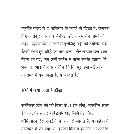
शहीद ऊधम सिंह के बलिदान को सीएम धामी ने किया नमन, कहा- उनका जीव
गदरपुर को करोड़ों की विकास सौगात, सीएम धामी ने किया आधुनिक रोडव
सृष्टि कंडारी मौत प्रकरण की होगी सीबी-सीआईडी जांच, मुख्यमंत्री धामी
रुड़की में कलश वंदन महारैली का शुभारंभ, सीएम धामी ने कहा – संत रवि
न्यूयॉर्क पोस्ट ने द गार्जियन के हवाले से लिखा है, कैनबरा
19 लाख मतदाताओं को नोटिस जारी, 13 अगस्त तक कर सकेंगे त्रुटियों
में एक संक्रामक रोग विशेषज्ञ डॉ. संजय सेनानायके ने
सीएम हेल्पलाइन-1905 की शिकायतों के निस्तारण में लापरवाही बर्दाश्त नहीं
कहा, ‘न्यूरोसर्जन ने सर्जरी इसलिए नहीं की क्योंकि उन्हें
8 अगस्त को हल्द्वानी मे खरगे की रैली, तैयारियों में जुटी कांग्रेस, यशप
किसी रेंगते हुए कीड़े का पता चला.’ सेनानायके उस वक्त
स्वतंत्रता दिवस पर प्रदेशभर में होंगे भव्य कार्यक्रम, खेल प्रतियोगि
मानसून सीजन में कॉर्बेट की दक्षिणी सीमा पर फ्लैग मार्च, वन्यजीव सुरक्षा 
हैरान रह गए, जब उन्हें सर्जन ने फोन करके बताया, ‘हे
उत्तराखंड : तकनीकी शिक्षण संस्थानों में परीक्षा गड़बड़ी पर कुलपति समेत 
भगवान. आप विश्वास नहीं करेंगे कि मुझे इस महिला के
19 लाख मतदाताओं को नोटिस पर उत्तराखंड में सियासी संग्राम, कांग्रे
मस्तिष्क में क्या मिला है. ये जीवित है.’
राहुल गांधी की भाषा पर सीएम धामी का हमला, कहा – संसद में असंसदीय
उत्तराखंड: सेना और यूएसडीएमए के बीच समन्वय होगा मजबूत, आपदा रा
सांपों में पाया जाता है कीड़ा
केंद्रीय मंत्री के बयान के विरोध में महिला कांग्रेस का प्रदर्शन, पुतला
विश्व बाघ दिवस पर सीएम धामी का संदेश, सिंगल यूज़ प्लास्टिक के खि
विश्व बाघ दिवस पर कॉर्बेट में जागरूकता की अलख, छात्रों और स्थानीय 
सर्जिकल टीम को जो मिला वो 3 इंच लंबा, चमकीले लाल
हरिद्वार में मदरसों के पंजीकरण की रफ्तार धीमी, 271 में से केवल 47 ने
रंग का, पैरासाइट राउंडवॉर्म था, जिसे वैज्ञानिक
उपनल कर्मियों के अनुबंध पर सख्ती, मुख्य सचिव ने विभागों को तीन दिन
ओफिडास्करिस रोबर्टसी के नाम से जानते हैं. ये महिला के
कल 30 जुलाई को 14 राज्यों में भारी बारिश का अलर्ट, उत्तराखंड समेत कई 
मस्तिष्क में रेंग रहा था. इसका मिलना इसलिए भी अजीब
उत्तराखंड के आपदा प्रबंधन मॉडल की देशभर में सराहना, एनडीएमए-एनड