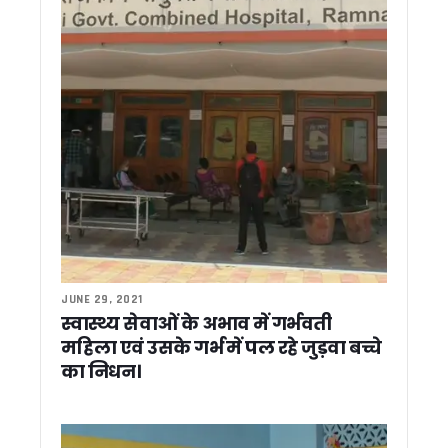
शांतिकुंज पहुंचे केंद्रीय मंत्री जे.पी. नड्डा और सीएम धामी, श्रद्धेया शै
शांतिकुंज के दधीचि अंगदान संकल्प अभियान में केंद्रीय मंत्री और सीएम 
देहरादून : हाई सिक्योरिटी जोन में दिनदहाड़े चोरी, मंत्री-सीएम आवास के प
पौड़ी में गुलदार का खूनी आतंक, घास काटने गई महिला को बनाया निवाला
हाईकोर्ट का बड़ा फैसला, कानूनी प्रक्रिया के बिना अवैध कब्जा नहीं हट
उत्तराखंड मदरसा बोर्ड का काउंटडाउन शुरू, 30 जून के बाद होगी नई शिक्ष
केंद्रीय कृषि मंत्री शिवराज सिंह चौहान ने किया ‘खेत बचाओ अभियान’ 
पंतनगर पूर्व छात्र सम्मेलन में कृषि के भविष्य पर मंथन, केंद्रीय मंत्र
पंतनगर में छात्रों संग खेत में उतरे शिवराज, कहा – खेती किताबों से नही
प्रोटोकॉल उल्लंघन पर भड़के विधायक मदन बिष्ट, कहा – झूठ बोलकर राज
हल्द्वानी में फायर सेफ्टी नियमों की अनदेखी पर बड़ी कार्रवाई, 7 कोचिंग स
हरिद्वार जमीन घोटाले में विजिलेंस का एक्शन तेज, आरोपियों के ठिकानों प
आपातकाल लोकतंत्र पर सबसे बड़ा प्रहार था, लोकतंत्र सेनानियों का सं
JUNE 29, 2021
मोतीचूर मिट्टी विवाद के बाद हरिद्वार के जिला खनन अधिकारी हटाए ग
स्वास्थ्य सेवाओं के अभाव में गर्भवती
पासपोर्ट नागरिकता का नहीं, यात्रा का दस्तावेज ! MEA के बयान पर छिड
महिला एवं उसके गर्भ में पल रहे जुड़वा बच्चे
चारधाम यात्रा में अराजकता फैलाने वालों पर सख्त हुए सीएम धामी, कानून ह
का निधन।
धामी सरकार की बड़ी सौगात, रुद्रपुर में सिर्फ 3 लाख रुपये में मिलेगा आध
सीएम धामी से मिला बैरागीवाला हत्याकांड का पीड़ित परिवार, CM ने दि
उत्तराखंड वन विभाग को मिलेगा नया मुखिया, कपिल लाल के नाम पर बनी 
बम से उड़ाने की धमकियों पर सख्त हुए मुख्यमंत्री धामी, कहा – कानून हाथ में