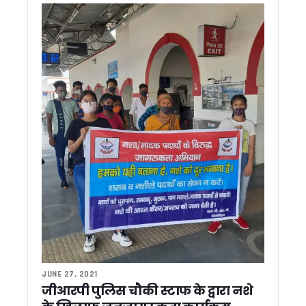
NEET 2026 पेपर लीक मामला, नेताप्रतिपक्ष ने केंद्र सरकार को घेरा, य
बैंक कर्मचारियों ने किया काला मास्क पहनकर किया विरोध प्रदर्शन
भारत की सेना बनी आत्मनिर्भर, जल्द जनता को समर्पित होगा सैन्य धाम: 
ऊर्जा संरक्षण से राष्ट्र निर्माण को मजबूती, छोटे प्रयासों से होगा बड़ा बद
दिल्ली में BJP के अध्यक्ष नितिन नबीन से मिले CM धामी, भेंट किया उत्तराखं
आपदा की स्थिति में तत्काल रिस्पांस सुनिश्चित करें-कौशिक* *आपदा प्रबं
नर्सिंग भर्ती की मांग पर पानी की टंकी पर चढ़ीं महिला कांग्रेस अध्यक्ष
उत्तराखंड कांग्रेस में बढ़ी अंदरूनी बयानबाजी ! हरीश रावत को लेकर स
रामनगर में बैंक कर्मचारियों का प्रदर्शन, 25-26 मई को देशव्यापी हड़ता
उत्तराखंड: चुनावी तैयारी के साथ आत्ममंथन में जुटी भाजपा, कमजोर सीट
उत्तराखंड को सीएम धामी की बड़ी सौगात, विकास योजनाओं के लिए 256 कर
साहित्यकार मथुरादत्त मठपाल स्मृति भवन का हुआ शिलान्यास…उत्तराखंड 
भाजपा में उभर रही युवा नेतृत्व की नई पीढ़ी, धामी-योगी समेत कई चेहरे बन
कांग्रेस प्रभारी कुमारी शैलजा की नेताओं को नसीहत, कहा- बयानबाजी में रख
IFS कैडर में प्रमोशन नियम बदलने की तैयारी, केंद्र सरकार ने राज्यों से म
राज्यपाल गुरमीत सिंह ने किए बदरीनाथ और केदारनाथ धाम के दर्शन, यात
चंपावत प्रकरण पर कांग्रेस का सरकार पर हमला, मानवाधिकार आयोग से नि
पश्चिम बंगाल की नवनिर्वाचित सरकार के शपथ ग्रहण समारोह में शामिल ह
JUNE 27, 2021
स्टेट प्रगति के तहत मुख्य सचिव आनंद बर्द्धन ने की विभिन्न परियोजनाओं क
जीआरपी पुलिस चौकी स्टाफ के द्वारा नशे
जिला अस्पताल पहुंचे मुख्यमंत्री पुष्कर सिंह धामी, मरीजों का जाना हालच