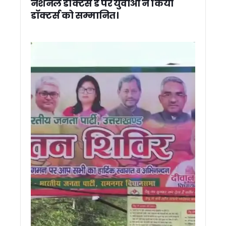
नेशनल डॉक्टर्स डे पर युवाओं ने किया
स्वामी आनंद स्वरूप की मांग – मंदिरों में सरकारी दखल खत्म हो, भाजपा 
डॉक्टर्स को सम्मानित।
सहसपुर जनसेवा शिविर में पहुंचे सीएम धामी, अधिकारियों को दिये मौके पर
हरेला-2026 के लिए पहली बार एक्शन प्लान, 10 लाख पौधारोपण का लक्ष
अरेबिया मदरसों का अनुदान खत्म, धामी कैबिनेट का बड़ा फैसला, 202
17 जुलाई को देहरादून आएंगे राहुल गांधी, कांग्रेस ने 12 से 15 हजार छात
पूर्व विधायकों ने मुख्यमंत्री धामी को दी बधाई, सबसे लंबे कार्यकाल पर ज
सर्वाधिक कार्यकाल पूरा करने पर मुख्यमंत्री धामी का अभिनंदन, विभिन्न स
दिल्ली में सीमा सुरक्षा पर मंथन, उत्तराखंड पुलिस ने पेश किया सामुदायिक 
देहरादून में आज से शुरू होगा ‘लोक संवर्धन पर्व’, केंद्रीय मंत्री किरेन रिजि
2027 चुनाव की तैयारी में जुटी कांग्रेस, देहरादून में वेणुगोपाल ने बनाय
‘सारा’ तैयार करेगा भूजल रिचार्ज नीति, ‘एक जनपद-एक नदी’ परियोजना को 
ज्योतिर्मठ पुनर्वास कार्यों की एनडीएमए ने की समीक्षा, प्रगति पर जताया संतो
दिल्ली दौरे के दौरान सीएम धामी ने की रेल मंत्री से मुलाक़ात, मंत्री के साम
CM धामी ने की बारिश की स्थिति की समीक्षा, सभी विभागों को हाई अलर्ट प
मुख्यमंत्री धामी ने बैंकों को दिया निर्देश, ऋण-जमा अनुपात बढ़ाने के लि
बदरीनाथ चढ़ावा मामले पर मुख्यमंत्री धामी का सख्त रुख, कहा – दोषियों प
‘जन-जन की सरकार, जन-जन के द्वार’ अभियान के तहत दूरस्थ क्षेत्रों तक 
उत्तराखंड में कल भी भारी बारिश का अलर्ट, प्रशासन को 24 घंटे सतर्क रहन
मुख्य सचिव ने की परेड ग्राउंड और सचिवालय पार्किंग परियोजनाओं की समीक्
भारी बारिश का अलर्ट : उत्तरकाशी मे उफनते नालों से पांच गांवों का संपर्क खत