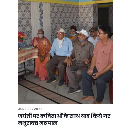
कांग्रेस विधायक द्वार पीएम मोदी पर अमर्यादित टिप्पणी को लेकर भड़के B
नैनीताल में निजी स्कूलों और कोचिंग संस्थानों का सुरक्षा ऑडिट होगा, डी
सुप्रीम कोर्ट की विशेष लोक अदालत के लिए 199 मामलों की तैयारी, मुख्य
मुख्य सचिव आनंद बर्धन ने सभी जिलाधिकारियों को दिये ग्रोथ सेंटरों की क
बदरीनाथ-केदारनाथ और पुलिस थानों को बम से उड़ाने की धमकी, खालि
कर्णप्रयाग-नगरासू मामलों में दोषियों पर होगी सख्त कार्रवाई, CM धामी 
अस्पतालों, कोचिंग सेंटरों और मॉल का होगा फायर सेफ्टी ऑडिट, सीएम धामी क
CM धामी की अपील – चारधाम-हेमकुंट यात्रा पर अफवाहों से बचें लोग, 
केंद्र से समय पर धनराशि प्राप्त करने के लिए विभागों को अपनाने हो
भूमि प्रबंधन में बड़े सुधार की तैयारी, भूमि रिकॉर्ड होंगे डिजिटल, मुख्य स
मुख्यमंत्री धामी से मेयर, विधायक, पूर्व विधायक और प्रतिनिधिमंडल ने 
रात्रिकालीन कार्यों को सशर्त अनुमति, लापरवाही पर दून डीएम का सख्त
डेटा आधारित सुशासन की दिशा में उत्तराखंड का बड़ा कदम, मुख्य सचिव न
केदारनाथ और हेमकुंट रोपवे परियोजनाओं में तेजी के निर्देश, मुख्य सचिव न
धामी सरकार का भूमि घोटालों पर कुमाऊं में बड़ा एक्शन, कमिश्नर ने 30 माम
निहंग विवाद पर सीएम धामी का दो टूक संदेश, देवभूमि में सबका सम्मान, सौहा
थराली अस्पताल में दवाओं का नया मामला, जांच के दौरान मिली एक्सपायर
JUNE 29, 2021
भूमि घोटालों के विरोध में कांग्रेस का सचिवालय कूच, पुलिस से धक्का-मुक
जयंती पर कविताओं के साथ याद किये गए
27 जून तक पहाड़ों में बारिश के आसार, 25 जून तक येलो अलर्ट जारी
मथुरादत्त मठपाल
देहरादून पुलिस में बड़ा फेरबदल, कई कोतवाल बदले गए