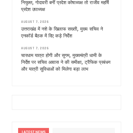
नियुक्त, गोदावरी बनीं प्रदेश कोषाध्यक्ष तो राजीव महर्षि
देहरादून में राहुल गांधी का बदला अंदाज, शिक्षा और युवाओं के मुद्दों पर क
प्रदेश उपाध्यक्ष
राहुल गांधी के सामने छलका रिया के पिता का दर्द, बोले— मेरी बेटी जैसा 
मुख्यमंत्री धामी ने प्रदेश के विभिन्न क्षेत्रों में विकास योजनाओं एवं निर्म
AUGUST 7, 2026
उत्तराखंड में बनेगा देश का पहला ‘अग्निवीर सेल’, CM धामी ने किया पूर्व
उत्तराखंड में नशे के खिलाफ सख्ती, मुख्य सचिव ने
सोमनाथ स्वाभिमान पर्व यात्रा का दल उत्तराखंड के लिए रवाना, तीर्थया
देहरादून पहुंचते ही दिवंगत अमर मेहता के घर पहुंचे राहुल गांधी, परिजनो
एनकॉर्ड बैठक में दिए कड़े निर्देश
हरेला प्रकृति संरक्षण और सांस्कृतिक विरासत का जन आंदोलन, CM धामी न
सिलक्यारा हादसे पर सीएम धामी सख्त, मृतक के परिजनों को तत्काल मुआवजा 
AUGUST 7, 2026
43 धार्मिक स्थलों से हटाए गए लाउडस्पीकर, ध्वनि प्रदूषण पर दून पुलिस 
चारधाम यात्रा होगी और सुगम, मुख्यमंत्री धामी के
देहरादून: राहुल गांधी के कार्यक्रम से पहले प्रोग्राम स्थल पर बड़ा हादसा
निर्देश पर सचिव आवास ने की समीक्षा, ट्रैफिक प्रबंधन
मुख्य सचिव ने लखवाड़ परियोजना का किया निरीक्षण, 2031 तक निर्माण पूर
और यात्री सुविधाओं को मिलेगा बड़ा लाभ
हरेला पर मुख्यमंत्री धामी ने वृद्ध जागेश्वर में की पूजा-अर्चना, प्रदेश की
मुख्यमंत्री ने किया श्रावणी मेले का शुभारंभ, कहा – 147 करोड़ की जागेश
उत्तराखंड: हरेला से पहले ‘ब्लैक हरेला’ अभियान तेज, पेड़ कटान के विरोध म
‘वेड इन उत्तराखंड’ को मिलेगी नई रफ्तार, राज्य को विश्वस्तरीय वेडिं
लोकपर्व हरेला पर पूरे उत्तराखंड में हरियाली का उत्सव, 10 लाख पौधों के
कांवड़ मेला 2026 की तैयारियां तेज, ड्रोन और सीसीटीवी से होगी चौबीसों 
कांग्रेस विधायक लखपत बुटोला ने मंच से की मुख्यमंत्री धामी की सराहन
पूर्व मुख्यमंत्री विजय बहुगुणा ने मुख्यमंत्री धामी से की शिष्टाचार भेंट, राज्यहि
राहुल गांधी के उत्तराखंड दौरे को लेकर कांग्रेस सक्रिय, हरीश रावत ने छा
LATEST NEWS
CM धामी का चमोली में हुआ भव्य स्वागत, रोड शो में उमड़े हज़ारों लोग, ज