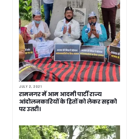
बढ़ती महंगाई के खिलाफ कांग्रेस का प्रदर्शन, भाजपा सरकार का पुतला फ
बहुउद्देशीय विधिक साक्षरता एवं जागरूकता शिविर में न्याय को अंतिम व्यक्
लोकसंस्कृति, आस्था और विकास का संगम बना गोल्ज्यू महोत्सव-2026, म
अब घर बैठे बनेंगे राशन कार्ड, सरकार ने लागू किया यूनिफाइड सिस्टम, जान
देवभूमि की संस्कृति से खिलवाड़ और धर्मांतरण बर्दाश्त नहीं होगा: सीएम धा
चारधाम यात्रियों का 10 करोड़ का बीमा, पर्यटन मंत्री ने सीएम धामी को स
सूचना मे “नो व्हीकल डे” : DG सूचना बंशीधर तिवारी 16 किमी साइकिल
नानकमत्ता में महाराणा प्रताप जयंती समारोह में शामिल हुए सीएम धामी, मे
मुख्यमंत्री धामी ने देवीधुरा में छात्रों से किया संवाद, प्रशिक्षण महाअभिया
मुख्यमंत्री धामी ने दिवंगत सोमेंद्र सिंह बोहरा के परिजनों को सौंपी ₹1
माँ वाराही धाम का होगा भव्य कायाकल्प, धार्मिक पर्यटन को मिलेगी नई प
राज्य कर्मचारियों का बढ़ा महंगाई भत्ता, सीएम धामी ने दी 60% DA की मंजू
JULY 2, 2021
श्रमिक हितों के संरक्षण को लेकर धामी सरकार सख्त, श्रमिकों की सुवि
रामनगर में आम आदमी पार्टी राज्य
देहरादून में स्कॉर्पियो से डेढ़ करोड़ की नकदी बरामद ! सीक्रेट केबिन ब
आंदोलनकारियों के हितों को लेकर सड़को
उत्तराखंड सचिवालय संघ चुनाव में दीपक जोशी की बड़ी जीत, अध्यक्ष पद
6 महीने बाद भी टीम नहीं बना पाए कांग्रेस प्रदेश अध्यक्ष गणेश गोदिया
पर उतरी।
मुख्यमंत्री पुष्कर सिंह धामी ने राज्यपाल से की शिष्टाचार भेंट…
ऊर्जा बचत को जनआंदोलन बनाएगी धामी सरकार, सभी विभागों को जारी हुए
उत्तराखंड के हर ब्लॉक में विकसित होंगे आदर्श कृषि और उद्यान गांव, सीएम ध
देहरादून: पीएम मोदी की अपील के खिलाफ सर्राफा व्यापारियों का प्रदर्