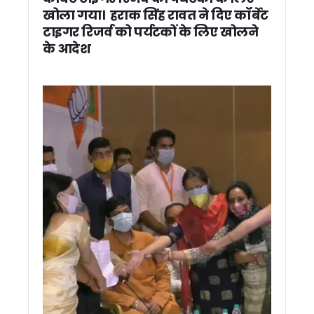
टीबी अभियान की धीमी रफ्तार पर मुख्य सचिव सख्त, 60% से कम स्क्रीनिं
खोला गया। हराक सिंह रावत ने दिए कॉर्बेट
विहिप की केंद्रीय बैठक में परिवार व्यवस्था पर मंथन, समलैंगिक विवाह
टाइगर रिजर्व को पर्यटकों के लिए खोलने
कर्णप्रयाग विवाद को सांप्रदायिक रंग न देने की अपील, सिख प्रतिनिधि
के आदेश
धामी कैबिनेट ने लगाई 12 बड़े फैसलों पर मुहर, उपनल कर्मचारियों को म
धामी कैबिनेट ने बी.सी. खंडूड़ी और जसपाल राणा को दी श्रद्धांजलि, शोक 
राशन कार्ड आय सीमा में होगा संशोधन, राशन विक्रेताओं का 39 करोड़ र
नीट अभ्यर्थियों की आत्महत्या पर राहुल गांधी का केंद्र पर हमला, कहा – टूट
उत्तराखंड कांग्रेस कार्यकारिणी पर जल्द होगा फैसला, छोटी टीम के लिए कु
उत्तराखंड में भूमि खरीदने वालों को बड़ी राहत, सात दिन में पूरी होगी गैर
खटीमा: 2027 चुनाव से पहले सक्रिय हुई आप, सभी 70 सीटों पर लड़ने
लापरवाही की शिकायतों पर शासन का बड़ा एक्शन, हरिद्वार डीपीआरओ 
कर्णप्रयाग हिंसा के बाद हेमकुंड साहिब ट्रस्ट की अपील, शांति और अ
शिक्षक नेता सोहन सिंह माजिला ने मुख्यमंत्री धामी से की मुलाकात, शिक्षकों 
उत्तराखण्ड में विशेष गहन पुनरीक्षण (SIR) अभियान: 98% गणना फार्म वि
एससी/एसटी छात्रवृत्ति घोटाला: ईडी ने 13.83 करोड़ की संपत्तियां कीं 
खेत में उतरे मुख्यमंत्री धामी, टिलर चलाकर दिया जैविक खेती का संदेश
खटीमा: स्वच्छता अभियान में शामिल हुए मुख्यमंत्री धामी, “एक पेड़ मां 
बाघ के हमले से महिला गंभीर घायल, ग्रामीणों में दहशत
हारी सीटों पर बीजेपी का फोकस, दो दिवसीय प्रवास से साध रही 2027 क
पूर्व विधायक सुरेश राठौर गिरफ्तार, 14 दिन की न्यायिक हिरासत में भेजे ग