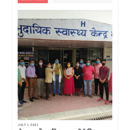
उत्तराखंड में आपदा प्रबंधन को और मजबूत करने की तैयारी, यूएसडीए
बदरीनाथ चढ़ावा विवाद पर आमने-सामने कांग्रेस और बीकेटीसी, गणेश गो
राहुल गांधी के कार्यक्रम पर सियासत तेज, महेंद्र भट्ट बोले- कांग्रेस फैल
रुद्रपुर और पिथौरागढ़ मेडिकल कॉलेजों को NMC से नहीं मिली मान्यता
शहरी निकायों को आत्मनिर्भर बनाने पर जोर, मुख्य सचिव ने वैज्ञानिक कचरा
पौड़ी गढ़वाल: हरेला पर्व पर मालाग्राम पहुंचे मुख्यमंत्री धामी, पौधरोपण क
उत्तराखंड पर्यटन के लिए 5 वर्षीय रोडमैप तैयार होगा, मुख्य सचिव ने दिए
उत्तराखंड की ड्राफ्ट मतदाता सूची जारी, 19 लाख वोटर्स के फॉर्म में त्रुटि
राहुल गांधी के ‘छात्रों की गूंज’ कार्यक्रम को परेड ग्राउंड में नहीं मिली अन
उत्तराखंड में इको टूरिज्म को मिलेगा नया आयाम, अगस्त तक आ सकती है 
2027 मिशन में जुटी बीजेपी, देहरादून में संगठनात्मक बैठक, बूथ प्रबंध
अमीन दीपक नेगी का मामला जिलाधिकारी के संज्ञान में मौखिक आदेश पर 
सीएम को सौंपा ज्ञापन, जनसेवा शिविर में महिला की मांग पर तुरंत कार्रवा
Uttrakhand: अपर आयुक्त ताजबर सिंह जग्गी को मिला राष्ट्रीय सम्मान, 
देहरादून में लोक संवर्धन पर्व का शुभारंभ, देशभर के शिल्पकारों को मिला 
उत्तराखंड मॉडल की देशभर में होगी चर्चा, अल्पसंख्यक शिक्षा अधिनियम पर
सरकारी अनुदान बंद, अब कैसे चलेंगे उत्तराखंड के मदरसे? जानिए सरका
धामी कैबिनेट ने 10 अहम प्रस्तावों पर लगाई मुहर, मदरसा अनुदान समाप्त, 
‘बेबी डू डाई डू’ की टीम देहरादून पहुंची, दर्शकों के प्यार का जताया आभ
JULY 1, 2021
17 जुलाई को देहरादून आएंगे राहुल गांधी, ‘छात्रों की गूंज’ कार्यक्रम में यु