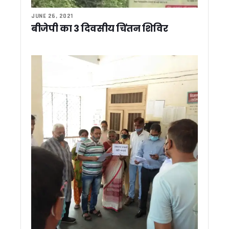
CM धामी ने नीति आयोग की टीम के साथ किया प्रदेश के विकास पर मं
CM धामी ने हरिद्वार मे किया रामकथा में प्रतिभाग, कुंभ-2027 को दिव्य,
JUNE 26, 2021
बदरीनाथ धाम चढ़ावा मामला: कांग्रेस विधायक लखपत बुटोला ने निष्पक्ष ज
बीजेपी का 3 दिवसीय चिंतन शिविर
‘जन-जन की सरकार, जन-जन के द्वार’ अभियान 2.00 में उमड़ी भीड़, 46
बदरीनाथ दान-चढ़ावा प्रकरण में धामी सरकार सख्त, उच्चस्तरीय जांच स
धामी की पैरवी का असर, आपदा पुनर्वास के लिए केंद्र ने बढ़ाई वित्तीय मदद
धामी का बड़ा निर्देश: अक्टूबर तक तैयार हों तीन बाबू जगजीवन राम छात्र
हरेला पर्व की तैयारियों में जुटें जिलाधिकारी, मुख्य सचिव ने दिए व्यापक आ
2027 की तैयारी में कांग्रेस, उत्तराखंड की पॉलिटिकल अफेयर्स कमेटी क
उत्तराखंड: फर्जी मेडिकल सर्टिफिकेट पर नहीं होगा ट्रांसफर, शिक्षा विभा
केदारनाथ-बदरीनाथ परियोजनाओं की मुख्य सचिव ने की समीक्षा, निर्माण कार्यो
बदरीनाथ-केदारनाथ विवाद, नेता प्रतिपक्ष ने की मंदिरों से जुड़े आरोपों की
मुख्य सचिव की उच्चस्तरीय बैठक में अल्मोड़ा, पिथौरागढ़ और श्रीनगर में 
30 जुलाई से शुरू होगी कांवड़ यात्रा, मुख्य सचिव ने अधिकारियों को दिये 
जन- जन की सरकार जन-जन के द्वार अभियान का दूसरा चरण जारी, रोजाना 
रामनगर में सेवा पखवाड़ा शिविर: 27 विभाग एक मंच पर, 53 शिकायतों में
SARRA की राज्य स्तरीय बैठक में ‘एक जनपद–एक नदी’ योजना की समीक्षा
नाबार्ड परियोजनाओं में तेजी लाने के निर्देश, मुख्य सचिव बोले— तीन दिन 
उत्तराखंड में प्रतिनियुक्ति नियमों की उड़ रही धज्जियां ! मूल विभाग लौ
बदरीनाथ चढ़ावा विवाद पर बोले त्रिवेंद्र, निष्पक्ष जांच हो, दोषी मिले तो स
उत्तराखंड: SIR में 13 लाख से ज्यादा वोटरों पर असर, 2027 चुनाव का 