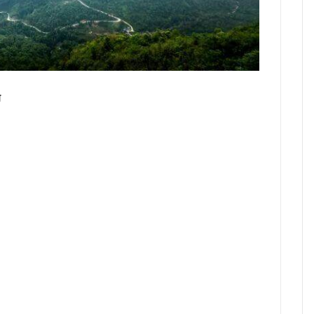
ांसद नरेश बंसल और विधायक बिशन सिंह चुफाल ने की मुलाकात
 सरकार प्रतिबद्ध, योजनाओं का लाभ हर पात्र व्यक्ति तक पहुंचेगा : मुख्यमंत्री धामी
 मंत्रालय के सचिव से की मुलाकात, एआईआईए स्थापना का किया आग्रह
ा के बीच शिवालयों में जलाभिषेक के लिए लंबी कतारें, दक्षेश्वर महादेव में उमड़ा आस्था का सैलाब, स
 हैं हरक सिंह रावत, हाईकमान के सामने रखी इच्छा
म
‘समाधान दिवस’, अब सीधे अधिकारियों से रख सकेंगे शिकायत
र’ अभियान में साढ़े 6 लाख से अधिक लोगों की भागीदारी
उन्नति शर्मा ने जीता कांस्य पदक, प्रदेश में जश्न का माहौल, CM ने दी बधाई
्रद्धालु पहुंचे, डीएम-एसएसपी ने पुष्पवर्षा कर किया कांवड़ियों का स्वागत
ंभ, CM धामी ने भी सुना पीएम मोदी का प्रोग्राम, नशामुक्त उत्तराखंड बनाने का संकल्प दोहराया
ैपटॉप चोरी प्रकरण पर FIR,इतने दिन कहां सोई रही देहरादून पुलिस ?
की बड़ी कार्रवाई, हाकम सिंह की 63.30 लाख की संपत्ति अटैच
 साल सरकारी सेवा अनिवार्य, फिर मिलेगी पीजी की अनुमति
मी को सुनाया गीत, ‘मोदी है तो मुमकिन है’ पर बजीं तालियां
न में पहुंचे मुख्यमंत्री धामी, कहा- भारत की सबसे बड़ी ताकत उसके युवा
में उत्तराखंड की गर्विता भाकुनी करेंगी प्रतिनिधित्व