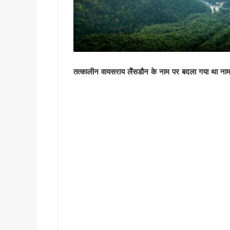
मुख्यमंत्री धामी से राज्यसभा स
अल्पसंख्यक समाज के उत्थान के लिए
मुख्य सचिव आनंद बर्धन ने आयुष
सावन का पहला सोमवार: कांवड़ यात्र
मैदानी सीट से चुनाव लड़ना चाहते
तत्कालीन वायसराय लैंसडौन के नाम पर बदला गया था ना
MDDA में हर महीने 2 बार लगेगा 
‘जन-जन की सरकार, जन-जन के द्वा
कॉमनवेल्थ गेम्स में उत्तराखंड की 
हरिद्वार कांवड़ यात्रा में 50 लाख श
‘नशा मुक्त युवा’ अभियान का शुभार
2 महीने के लंबे इंतजार के बाद ल
UKSSSC पेपर लीक मामले में ईडी 
उत्तराखंड में एमबीबीएस के बाद 3
हरिद्वार में नन्ही बच्ची ने सीएम धा
हरिद्वार: युवा शक्ति संवाद सम्मेल
राष्ट्रपति भवन के ‘एट होम’ समारोह 