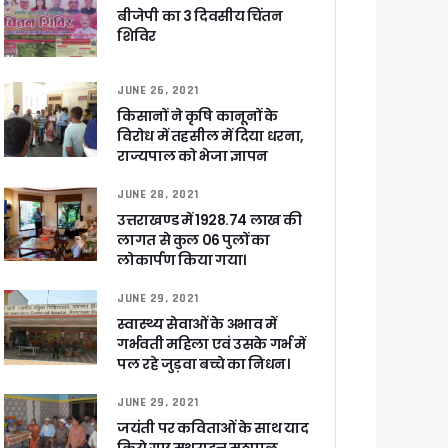
लेगा बड़ा लाभ
बीजेपी का 3 दिवसीय चिंतन
शिविर
JUNE 26, 2021
किसानों ने कृषि कानूनों के
ट पहुंचाने के निर्देश
विरोध में तहसील में दिया धरना,
राज्यपाल को भेजा ज्ञापन
JUNE 28, 2021
उत्तराखण्ड में 1928.74 लाख की
लागत से कुल 06 पुलों का
लोकार्पण किया गया।
सकारात्मक प्रतिक्रिया
JUNE 29, 2021
ा !
स्वास्थ्य सेवाओं के अभाव में
गर्भवती महिला एवं उसके गर्भ में
षी पाया गया
पल रहे जुड़वा बच्चे का निधन।
े साथ बैठक कर SIR पर की समीक्षा – ⁠मंडलायुक्तों को जिलेवार विजिट कर सुपर चैकिंग के निर्देश
JUNE 29, 2021
ि
जयंती पर कविताओं के साथ याद