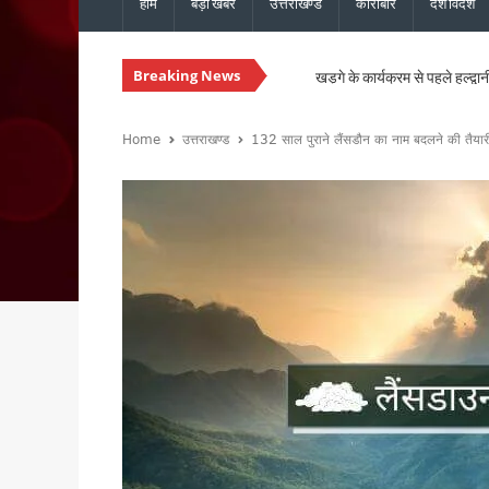
होम
बड़ी खबरें
उत्तराखण्ड
कारोबार
देश विदेश
खड़गे के कार्यक्रम से पहले हल्द्वानी
Breaking News
6 दिन से लापता 12 वर्षीय बालक 
गौलापार क्रीड़ा विश्वविद्यालय के नि
कॉमनवेल्थ गेम्स 2026 के उत्तराखं
Home
उत्तराखण्ड
132 साल पुराने लैंसडौन का नाम बदलने की तैयारी, 
राष्ट्रीय हथकरघा दिवस पर मुख्यमं
साइबर अपराध नियंत्रण में उत्तराखंड
कॉर्बेट टाइगर रिजर्व ने पूरे कि
मेगा प्रोजेक्ट्स की समयबद्ध पूर्
पर्सनल फ्लाइंग व्हीकल के सफल परी
उत्तराखंड को स्किल हब बनाने की त
धामी कैबिनेट ने 15 प्रस्तावों पर 
हल्द्वानी में गरजेंगे कांग्रेस अध
उत्तराखंड की 13 बेटियों को मिलेगा
उत्तराखंड कांग्रेस की नई कार्यका
उत्तराखंड में नशे के खिलाफ सख्ती, 