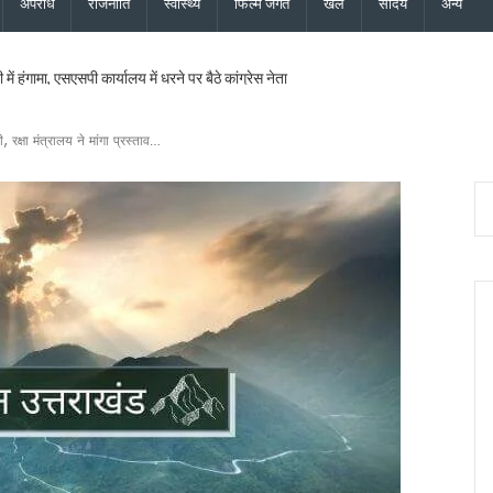
अपराध
राजनीति
स्वास्थ्य
फिल्म जगत
खेल
सौंदर्य
अन्य
 में हंगामा, एसएसपी कार्यालय में धरने पर बैठे कांग्रेस नेता
सकुशल बरामद, बनभूलपुरा पुलिस की तत्परता से परिवार को मिली राहत
र्माण कार्यों की मुख्यमंत्री धामी ने की समीक्षा, कहा – गुणवत्ता से समझौता नहीं
ड के पदक विजेताओं और प्रशिक्षकों को मुख्यमंत्री धामी ने किया सम्मानित
रक्षा मंत्रालय ने मांगा प्रस्ताव…
त्री धामी ने उत्कृष्ट बुनकरों और हस्तशिल्प कारीगरों को किया सम्मानित
 पुलिस देश के शीर्ष-5 राज्यों में
ए 90 साल, विविध कार्यक्रमों के साथ मनाया स्थापना दिवस, वन्यजीव संरक्षण, जन-जागरूकता और मा
णता पर मुख्य सचिव सख्त, रुद्रपुर-पिथौरागढ़ मेडिकल कॉलेज जल्द शुरू करने के निर्देश
क्षण पर रवि टम्टा को सीएम धामी ने दी बधाई, जानिए क्यों है खास?
ैयारी, मुख्य सचिव ने सभी विभागों को एक मंच पर लाने के दिए निर्देश
लगाई मुहर, पशुपालकों, श्रमिकों, छात्रों और युवाओं को कई सौगातें
्यक्ष मल्लिकार्जुन खड़गे, 2027 चुनाव का करेंगे शंखनाद, यशपाल आर्या ने लिया रामलीला मैदान का जा
 तीलू रौतेली सम्मान, 35 आंगनबाड़ी कार्यकर्ता भी होंगी सम्मानित
रिणी घोषित, 24 उपाध्यक्ष, 36 महासचिव और 107 प्रदेश सचिव नियुक्त, गोदावरी बनीं प्रदेश कोषाध्य
मुख्य सचिव ने एनकॉर्ड बैठक में दिए कड़े निर्देश