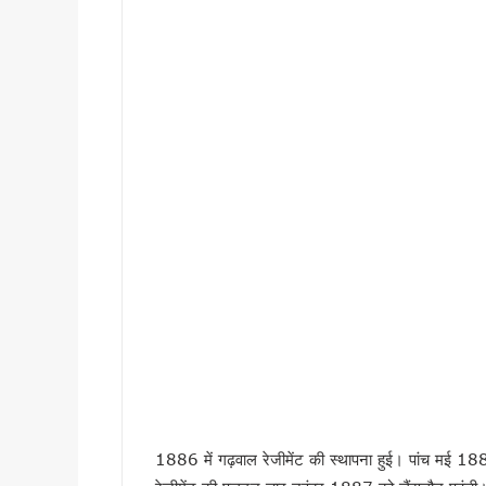
टॉपर्स कॉन्क्लेव में 31 स्कूलों 
उत्तराखंड में छह दिन बारिश का द
उत्तर प्रदेश में अटके उत्तराखंड क
एसआईआर प्रक्रिया में खामियों का 
साइबर ठगी पर आरबीआई और एसटीएफ
एनडीआरएफ गदरपुर बटालियन पहुंचे
खटीमा में मुख्यमंत्री धामी ने सुनी
थारू जनजाति संवाद कार्यक्रम में
मुख्यमंत्री ने सुनीं जन समस्याएं, 
SIR के चलते कांग्रेस ने टाली परि
सीएम हेल्पलाइन की शिकायतों पर स
शहीद ऊधम सिंह के बलिदान को सीए
गदरपुर को करोड़ों की विकास सौग
सृष्टि कंडारी मौत प्रकरण की होग
रुड़की में कलश वंदन महारैली का 
1886 में गढ़वाल रेजीमेंट की स्थापना हुई। पांच मई 1887 क
19 लाख मतदाताओं को नोटिस जारी