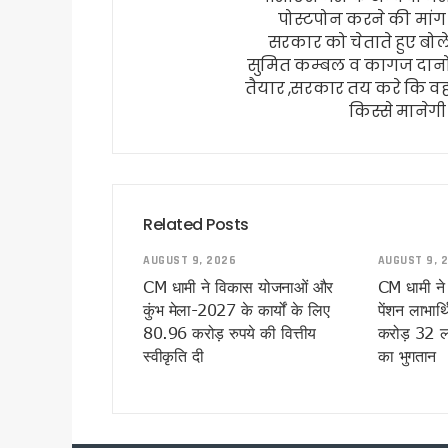
भारी बारिश पर धामी सरकार अलर्ट, 
पोस्टपोन करने की मांग
सरकार को चेताते हुए बोल
पहली ही बारिश में जवाब दे गया करो
सुमित कम्बल व कागज दानो
कांवड़ मेले में साइबर कमांडो की 
तैयार ,सरकार तय करे कि व
उत्तराखंड में बारिश का कहर जारी,
किस्से मानेगी
देहरादून की साइंस सिटी का प्रदेश
उत्तराखंड में 1 अगस्त तक भारी 
परमवीर चक्र विजेताओं की अनुग्र
कॉमनवेल्थ में भारतीय खिलाड़ियों
Related Posts
कांवड़ यात्रा 2026 : साधु-संतों 
AUGUST 9, 2026
AUGUST 9, 
बदरीनाथ चढ़ावा प्रकरण: प्रमोद 
CM धामी ने विकास योजनाओं और
CM धामी न
उत्तराखंड : 10 आईएएस और एक आ
कुंभ मेला-2027 के कार्यों के लिए
पेंशन लाभार
सास को बाघ के जबड़ों से बचाने के
80.96 करोड़ रुपये की वित्तीय
करोड़ 32 ला
कारगिल विजय दिवस पर सीएम धामी
स्वीकृति दी
का भुगतान
पूर्व कैबिनेट मंत्री हीरा सिंह बिष
साहित्यकारों से बोले सीएम धामी: उ
उत्तराखंड में GST संग्रहण में 