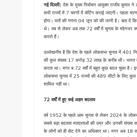
नई दिल्ली:
देश के मुख्य निर्वाचन आयुक्त राजीव कुमार न
सावन का पहला सोमवार: कांवड़ यात्र
सभी राज्यों में 7 चरणों में वोटिंग कराई जाएगी। पहल
मैदानी सीट से चुनाव लड़ना चाहते
होगा। मतों की गणना 04 जून को की जानी है। बता दें क
MDDA में हर महीने 2 बार लगेगा 
थे। तब से लेकर अब तक 72 वर्षों में चुनाव के मद्देनज
‘जन-जन की सरकार, जन-जन के द्वा
कराते हैं।
कॉमनवेल्थ गेम्स में उत्तराखंड की 
हरिद्वार कांवड़ यात्रा में 50 लाख श
उल्लेखनीय है कि देश के पहले लोकसभा चुनाव में 401 निर
‘नशा मुक्त युवा’ अभियान का शुभार
की कुल संख्या 17 करोड़ 32 लाख के करीब थी। भारत के 
2 महीने के लंबे इंतजार के बाद ल
करता था। मगर ब 72 वर्षों में बहुत कुछ बदल चुका है। इस द
UKSSSC पेपर लीक मामले में ईडी 
लोकसभा चुनाव में 25 राज्यों की 489 सीटों के लिए कुल 
उत्तराखंड में एमबीबीएस के बाद 3
शामिल नहीं था।
हरिद्वार में नन्ही बच्ची ने सीएम धा
हरिद्वार: युवा शक्ति संवाद सम्मेल
72
वर्षों में हुए कई अहम बदलाव
राष्ट्रपति भवन के ‘एट होम’ समारोह 
वर्ष 1952 के पहले आम चुनाव से लेकर 2024 के लोकसभा चु
टॉपर्स कॉन्क्लेव में 31 स्कूलों 
सबसे बड़ा बदलाव मतदाताओं की उम्र और उनकी संख्या क
उत्तराखंड में छह दिन बारिश का द
के लोगों को ही वोट देने का अधिकार था। मगर अब 18 वर
उत्तर प्रदेश में अटके उत्तराखंड क