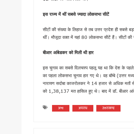
मानसून सीजन में कॉर्बेट की दक्षिणी
उत्तराखंड : तकनीकी शिक्षण संस्थान
इस राज्य में थीं सबसे ज्यादा लोकसभा सीटें
19 लाख मतदाताओं को नोटिस पर उत्
सीटों की संख्या के लिहाज से तब उत्तर प्रदेश ही सबसे ब
राहुल गांधी की भाषा पर सीएम धा
थीं। मौजूदा वक्त में यहां 80 लोकसभा सीटें हैं। सीटों क
उत्तराखंड: सेना और यूएसडीएमए 
केंद्रीय मंत्री के बयान के विरोध 
बीआर आंबेडकर को मिली थी हार
विश्व बाघ दिवस पर सीएम धामी का 
विश्व बाघ दिवस पर कॉर्बेट में ज
इस चुनाव का सबसे दिलचस्प पहलू यह था कि देश के पहले 
हरिद्वार में मदरसों के पंजीकरण क
का पहला लोकसभा चुनाव हार गए थे। वह बॉम्बे (उत्तर मध्य)
उपनल कर्मियों के अनुबंध पर सख्त
नारायण सदोबा काजरोलकर ने 14 हजार से अधिक मतों 
कल 30 जुलाई को 14 राज्यों में भा
को 1,38,137 मत हासिल हुए थे। बाद में डॉ. बीआर आं
उत्तराखंड के आपदा प्रबंधन मॉड
CM धामी ने स्वच्छ गतिशील परिवर्
अन्य
अपराध
उत्तराखण्ड
भारी बारिश पर धामी सरकार अलर्ट, 
पहली ही बारिश में जवाब दे गया करो
कांवड़ मेले में साइबर कमांडो की 