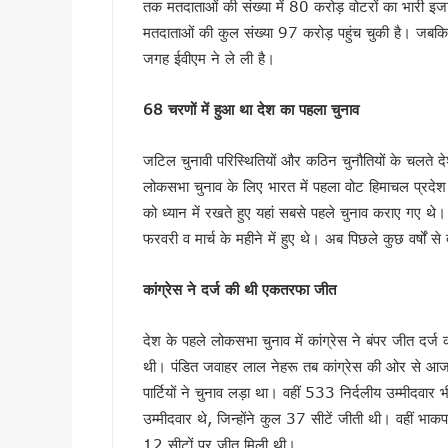
तक मतदाताओं की संख्या में 80 करोड़ वोटरों का भारी इज
एसआईआर प्रक्रिया में खामियों का 
मतदाताओं की कुल संख्या 97 करोड़ पहुंच चुकी है। जबकि
साइबर ठगी पर आरबीआई और एसटीएफ
जगह ईवीएम ने ले ली है।
एनडीआरएफ गदरपुर बटालियन पहुंचे
खटीमा में मुख्यमंत्री धामी ने सुनी
68
चरणों में हुआ था देश का पहला चुनाव
थारू जनजाति संवाद कार्यक्रम में
मुख्यमंत्री ने सुनीं जन समस्याएं, 
जटिल चुनावी परिस्थितियों और कठिन चुनौतियों के चलते द
SIR के चलते कांग्रेस ने टाली परि
लोकसभा चुनाव के लिए भारत में पहला वोट हिमाचल प्रदेश
सीएम हेल्पलाइन की शिकायतों पर स
को ध्यान में रखते हुए यहां सबसे पहले चुनाव कराए गए थे
फरवरी व मार्च के महीने में हुए थे। अब पिछले कुछ वर्षों से 
शहीद ऊधम सिंह के बलिदान को सीए
गदरपुर को करोड़ों की विकास सौग
कांग्रेस ने दर्ज की थी एकतरफा जीत
सृष्टि कंडारी मौत प्रकरण की होग
रुड़की में कलश वंदन महारैली का 
देश के पहले लोकसभा चुनाव में कांग्रेस ने बंपर जीत दर्ज
19 लाख मतदाताओं को नोटिस जारी
थी। पंडित जवाहर लाल नेहरू तब कांग्रेस की ओर से आजाद
सीएम हेल्पलाइन-1905 की शिकायतों क
पार्टियों ने चुनाव लड़ा था। वहीं 533 निर्दलीय उम्मीदवार भ
8 अगस्त को हल्द्वानी मे खरगे की र
उम्मीदवार थे, जिन्होंने कुल 37 सीटें जीती थी। वहीं भा
स्वतंत्रता दिवस पर प्रदेशभर में 
12 सीटों पर जीत मिली थी।