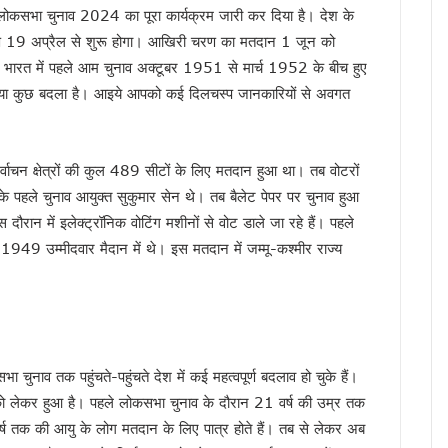
े लोकसभा चुनाव 2024 का पूरा कार्यक्रम जारी कर दिया है। देश के
ा के बीच शिवालयों में जलाभिषेक के लिए लंबी कतारें, दक्षेश्वर महादेव में उमड़ा आस्था का सैलाब, स
ा चरण 19 अप्रैल से शुरू होगा। आखिरी चरण का मतदान 1 जून को
 हैं हरक सिंह रावत, हाईकमान के सामने रखी इच्छा
ि भारत में पहले आम चुनाव अक्टूबर 1951 से मार्च 1952 के बीच हुए
‘समाधान दिवस’, अब सीधे अधिकारियों से रख सकेंगे शिकायत
र क्या कुछ बदला है। आइये आपको कई दिलचस्प जानकारियों से अवगत
र’ अभियान में साढ़े 6 लाख से अधिक लोगों की भागीदारी
उन्नति शर्मा ने जीता कांस्य पदक, प्रदेश में जश्न का माहौल, CM ने दी बधाई
्रद्धालु पहुंचे, डीएम-एसएसपी ने पुष्पवर्षा कर किया कांवड़ियों का स्वागत
्वाचन क्षेत्रों की कुल 489 सीटों के लिए मतदान हुआ था। तब वोटरों
ंभ, CM धामी ने भी सुना पीएम मोदी का प्रोग्राम, नशामुक्त उत्तराखंड बनाने का संकल्प दोहराया
पहले चुनाव आयुक्त सुकुमार सेन थे। तब बैलेट पेपर पर चुनाव हुआ
ैपटॉप चोरी प्रकरण पर FIR,इतने दिन कहां सोई रही देहरादून पुलिस ?
ौरान में इलेक्ट्रॉनिक वोटिंग मशीनों से वोट डाले जा रहे हैं। पहले
की बड़ी कार्रवाई, हाकम सिंह की 63.30 लाख की संपत्ति अटैच
1949 उम्मीदवार मैदान में थे। इस मतदान में जम्मू-कश्मीर राज्य
 साल सरकारी सेवा अनिवार्य, फिर मिलेगी पीजी की अनुमति
मी को सुनाया गीत, ‘मोदी है तो मुमकिन है’ पर बजीं तालियां
न में पहुंचे मुख्यमंत्री धामी, कहा- भारत की सबसे बड़ी ताकत उसके युवा
में उत्तराखंड की गर्विता भाकुनी करेंगी प्रतिनिधित्व
नाव तक पहुंचते-पहुंचते देश में कई महत्वपूर्ण बदलाव हो चुके हैं।
के 306 मेधावी छात्र हुए सम्मानित, सफलता के शिखर पर बने रहना सबसे बड़ी चुनौती : डॉ. पंकज कुमार
ो लेकर हुआ है। पहले लोकसभा चुनाव के दौरान 21 वर्ष की उम्र तक
ौर, चार अगस्त तक भारी बारिश का येलो अलर्ट
्ष तक की आयु के लोग मतदान के लिए पात्र होते हैं। तब से लेकर अब
े हजारों करोड़, परिसंपत्तियों के बंटवारे पर अब भी नहीं सुलझा विवाद