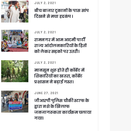
JULY 2, 2021
बीच बाजार दुकानों के पास सांप
ेगा विकसित उत्तराखंड
दिखने से मचा हडकंप ।
जूरी
JULY 2, 2021
रामनगर में आम आदमी पार्टी
राज्य आंदोलनकारियों के हितों
को लेकर सड़को पर उतरी।
 आरोपी
JULY 2, 2021
मानसून शुरू होते ही कॉर्बेट में
शिकारियों का खतरा, कॉर्बेट
प्रशासन ने बड़ाई गस्त।
JUNE 27, 2021
जीआरपी पुलिस चौकी स्टाफ के
द्वारा नशे के खिलाफ
जनजागरूकता कार्यक्रम चलाया
गया।
च प्राथमिकता