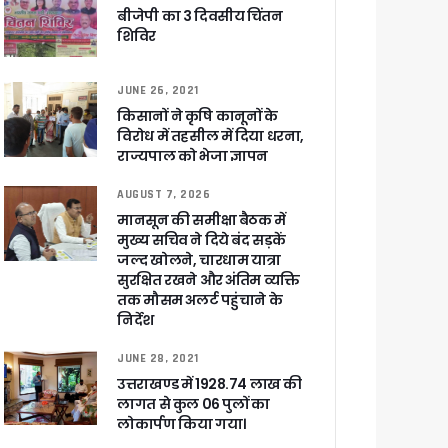
र रही सरकार
बीजेपी का 3 दिवसीय चिंतन
शिविर
JUNE 26, 2021
ी
किसानों ने कृषि कानूनों के
विरोध में तहसील में दिया धरना,
राज्यपाल को भेजा ज्ञापन
ली वित्तीय स्वीकृति
AUGUST 7, 2026
मानसून की समीक्षा बैठक में
 सरकार – CM धामी
मुख्य सचिव ने दिये बंद सड़कें
जल्द खोलने, चारधाम यात्रा
सुरक्षित रखने और अंतिम व्यक्ति
तक मौसम अलर्ट पहुंचाने के
निर्देश
ा ने बताया साजिश
JUNE 28, 2021
उत्तराखण्ड में 1928.74 लाख की
लागत से कुल 06 पुलों का
लोकार्पण किया गया।