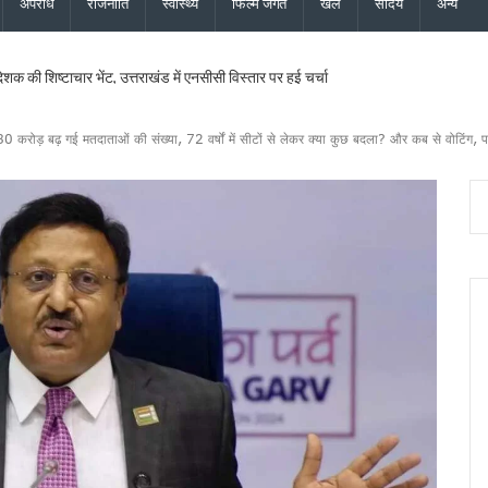
अपराध
राजनीति
स्वास्थ्य
फिल्म जगत
खेल
सौंदर्य
अन्य
ेशक की शिष्टाचार भेंट, उत्तराखंड में एनसीसी विस्तार पर हुई चर्चा
की साझेदारी, जल्द होगा विश्वविद्यालयों के बीच समझौता
 हाई अलर्ट, सभी एजेंसियों को सतर्क रहने के निर्देश, देहरादून, चमोली और बागेश्वर में ऑरेंज अलर्ट
ड़ बढ़ गई मतदाताओं की संख्या, 72 वर्षों में सीटों से लेकर क्या कुछ बदला? और कब से वोटिंग, प
वास योजना के सभी लंबित मकान, सचिव आवास ने दिए सख्त निर्देश
 और जिला कार्यालय खोलने पर केंद्र करेगा विचार, मुख्यमंत्री धामी के प्रस्ताव पर केंद्र से मिली 
परियोजनाओं की समीक्षा, आधारभूत ढांचे के विकास पर दिया जोर
ान के लिए भटक रहा परिवहन निगम, पीएम-गृह मंत्री के कार्यक्रमों में लगी 554 बसों का बिल अटक
 इस्तीफा देने वाले कॉन्स्टेबल शेर सिंह बर्खास्त, विभागीय जांच में अनुशासनहीनता के उल्लंघन का दो
ीएलओ, करेंगे नोटिसों का निस्तारण* – मुख्य निर्वाचन अधिकारी ने मंडलायुक्तों और जिलाधिकारियों क
 बनाई कानूनी टीम, दावे-आपत्तियों के निस्तारण के लिए पार्टी ने जिला स्तर पर नियुक्त किए प्रतिनिध
ख सर्वेक्षण संस्थान का होगा आधुनिकीकरण, प्रशिक्षण व्यवस्था बनेगी हाईटेक
दास और भाजपा महानगर अध्यक्ष सिद्धार्थ अग्रवाल ने की शिष्टाचार भेंट
िधायक सरिता आर्या को भी मिला एसआईआर नोटिस, मतदाता सत्यापन अभियान जारी
िस्टर्ड सूची से बाहर, 2027 विधानसभा चुनाव नहीं लड़ सकेंगे