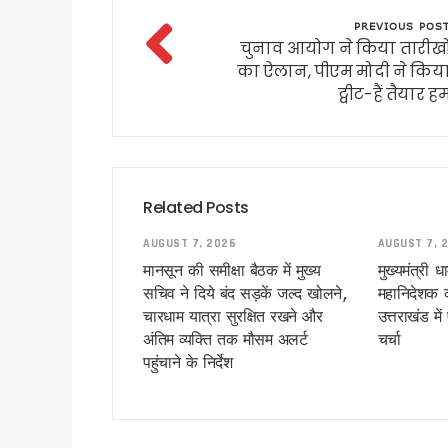
उत्तराखंड में बारिश का कहर जारी,
PREVIOUS POS
देहरादून की साइंस सिटी का प्रदेश
चुनाव आयोग ने किया तारीखो
का ऐलान, पीएम मोदी ने किय
उत्तराखंड में 1 अगस्त तक भारी 
ट्वीट-हैं तैयार ह
परमवीर चक्र विजेताओं की अनुग्र
कॉमनवेल्थ में भारतीय खिलाड़ियों
कांवड़ यात्रा 2026 : साधु-संतों 
बदरीनाथ चढ़ावा प्रकरण: प्रमोद 
Related Posts
उत्तराखंड : 10 आईएएस और एक आ
सास को बाघ के जबड़ों से बचाने के
AUGUST 7, 2026
AUGUST 7, 
कारगिल विजय दिवस पर सीएम धामी
मानसून की समीक्षा बैठक में मुख्य
मुख्यमंत्री 
सचिव ने दिये बंद सड़कें जल्द खोलने,
महानिदेशक क
पूर्व कैबिनेट मंत्री हीरा सिंह बिष
चारधाम यात्रा सुरक्षित रखने और
उत्तराखंड मे
साहित्यकारों से बोले सीएम धामी: उ
अंतिम व्यक्ति तक मौसम अलर्ट
चर्चा
उत्तराखंड में GST संग्रहण में 
पहुंचाने के निर्देश
पेपर लीक पर कांग्रेस का हल्लाबोल,
मुख्यमंत्री धामी ने विभिन्न विकास क
मुख्यमंत्री धामी ने सुनी जन समस