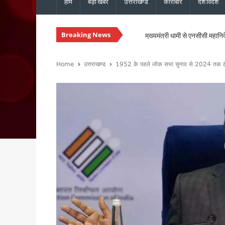
होम
बड़ी खबरें
उत्तराखण्ड
कारोबार
देश विदेश
Breaking News
मुख्यमंत्री धामी से एनसीसी महानिद
संस्कृत शोध में उत्तराखंड-नेपाल 
भारी बारिश को लेकर मुख्यमंत्री का
Home
उत्तराखण्ड
1952 के पहले लोक सभा चुनाव से 2024 तक 80 करो
30 सितंबर तक पूरे होंगे पीएम आ
उत्तराखंड में ईपीएफओ के क्षेत्रीय
मुख्य सचिव ने की वाह्य सहायतित 
उत्तराखंड : ₹2.82 करोड़ के भुगत
उत्तराखंड: जंतर-मंतर पर वर्दी में
बुजुर्ग-दिव्यांगों के घर जाएंगे ब
SIR को लेकर कांग्रेस ने जिलों में
उत्तराखंड: राजस्व पुलिस एवं भूले
CM धामी से कैबिनेट मंत्री खजान 
कुमाऊं आयुक्त दीपक रावत और व
उत्तराखंड में 17 राजनीतिक दल रज