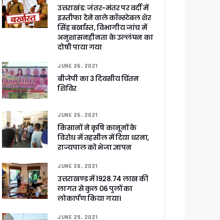
उत्तराखंड: जंतर-मंतर पर वर्दी में
ा ने बताया साजिश
इस्तीफा देने वाले कॉन्स्टेबल शेर
सिंह बर्खास्त, विभागीय जांच में
अनुशासनहीनता के उल्लंघन का
दोषी पाया गया
ुरक्षा के पुख्ता इंतजाम
JUNE 26, 2021
बीजेपी का 3 दिवसीय चिंतन
शिविर
JUNE 26, 2021
किसानों ने कृषि कानूनों के
विरोध में तहसील में दिया धरना,
राज्यपाल को भेजा ज्ञापन
JUNE 28, 2021
उत्तराखण्ड में 1928.74 लाख की
लागत से कुल 06 पुलों का
लोकार्पण किया गया।
JUNE 29, 2021