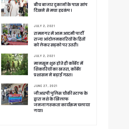
बीच बाजार दुकानों के पास सांप
दिखने से मचा हडकंप ।
JULY 2, 2021
च प्राथमिकता
रामनगर में आम आदमी पार्टी
 नहीं बख्शेंगे
राज्य आंदोलनकारियों के हितों
को लेकर सड़को पर उतरी।
नों का हरिद्वार तक विस्तार
JULY 2, 2021
मानसून शुरू होते ही कॉर्बेट में
शिकारियों का खतरा, कॉर्बेट
प्रशासन ने बड़ाई गस्त।
JUNE 27, 2021
जीआरपी पुलिस चौकी स्टाफ के
द्वारा नशे के खिलाफ
ग पर होगा फोकस
जनजागरूकता कार्यक्रम चलाया
गया।