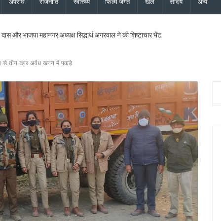
अपराध
राजनीति
स्वास्थ्य
फिल्म जगत
खेल
सौंदर्य
अन्य
दास और भाजपा महानगर अध्यक्ष सिद्धार्थ अग्रवाल ने की शिष्टाचार भेंट
िधायक सरिता आर्या को भी मिला एसआईआर नोटिस, मतदाता सत्यापन अभियान जारी
िस्टर्ड सूची से बाहर, 2027 विधानसभा चुनाव नहीं लड़ सकेंगे
 से तीन डंपर अवैध खनन मैं पकड़े
ी 17.80 करोड़ की विकास परियोजनाओं की सौगात, कहा – बिना रुके, बिना थके हर वादा पूरा क
 का शुभारंभ, पुष्पवर्षा और चरण प्रक्षालन से शिवभक्त कांवड़ियों का स्वागत, CM धामी ने परोसा भोजन
के लिए 5 करोड़ रुपये की वित्तीय स्वीकृति दी, उत्तरांचल प्रेस क्लब को भी आर्थिक सहायता मंजूर
ोप – फर्जी फॉर्म-7 के जरिए काटे जा रहे नाम, दोषियों पर एफआईआर और सख्त कार्रवाई की मांग क
्शन पर बाबा राम देव ने जताई आपत्ति, कहा – भगवा पहनकर सनातन का अपमान स्वीकार नहीं
पत्नी की फर्म पर बड़ी कार्रवाई, खनिज भंडारण लाइसेंस तत्काल निरस्त
पये की विकास योजनाओं को दी मंजूरी, शिक्षा, पेयजल और धार्मिक पर्यटन से जुड़ी परियोजनाओं को मि
ी बनेगा: विधायक किशोर उपाध्याय
राखंड को विश्व की आध्यात्मिक राजधानी के रूप में विकसित करने के लिए लगातार काम कर रही
को लेकर उच्च स्तरीय ब्रेनस्टॉर्मिंग बैठक का आयोजन…
फएम का शुभारंभ, सीएम धामी ने कहा — रेडियो आज भी जनसंवाद का सबसे प्रभावी माध्यम
गी खैनूरी सड़क, 120 परिवारों को मिलेगी राहत