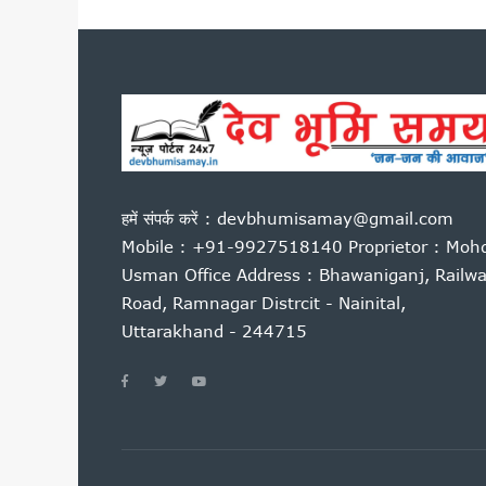
राहुल गांधी की हिरासत और छात्रों प
उत्तराखंड में पत्रकार कल्याण कोष
अगस्त के पहले सप्ताह उत्तराखंड आ स
हरिद्वार में गंगा कॉरिडोर का शिल
हेडलाइन: भर्तियों की मांग को लेक
बीकेटीसी अध्यक्ष का गोदियाल पर 
नीट पेपर लीक के विरोध में रामनगर मे
हमें संपर्क करें : devbhumisamay@gmail.com
उत्तराखंड: आज भी भारी बारिश का ख
Mobile : +91-9927518140 Proprietor : Moh
सीएम धामी ने हेलीपैड, सड़क, एस
Usman Office Address : Bhawaniganj, Railw
बदरीनाथ दान चोरी मामले में गरमा
Road, Ramnagar Distrcit - Nainital,
दिल्ली में केंद्रीय विद्युत मंत्र
Uttarakhand - 244715
ग्रोथ सेंटर्स को बाजार से जोड़ने
राष्ट्रीय शिक्षा नीति के अनुरूप तैय
विधानसभा चुनाव की तैयारी में जुट
कॉर्बेट में वनकर्मी पर बाघ का हम
उत्तराखंड में अगले कुछ दिन भारी 