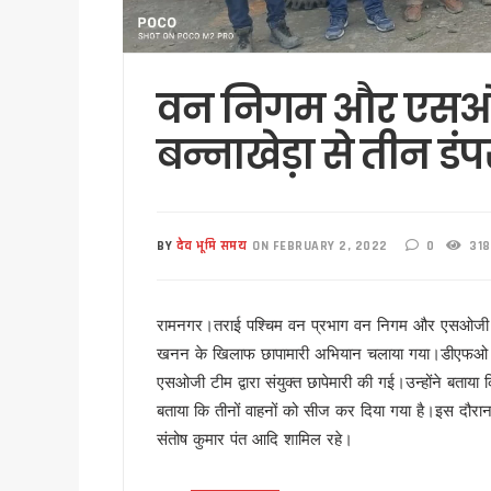
भाजपा विधायक महेश जीना का कथित
मुख्यमंत्री धामी से राज्यसभा स
अल्पसंख्यक समाज के उत्थान के लिए
वन निगम और एसओजी
मुख्य सचिव आनंद बर्धन ने आयुष
बन्नाखेड़ा से तीन डं
सावन का पहला सोमवार: कांवड़ यात्र
मैदानी सीट से चुनाव लड़ना चाहते
MDDA में हर महीने 2 बार लगेगा 
‘जन-जन की सरकार, जन-जन के द्वा
BY
देव भूमि समय
ON FEBRUARY 2, 2022
0
318
कॉमनवेल्थ गेम्स में उत्तराखंड की 
हरिद्वार कांवड़ यात्रा में 50 लाख श
रामनगर।तराई पश्चिम वन प्रभाग वन निगम और एसओजी की सं
‘नशा मुक्त युवा’ अभियान का शुभार
खनन के खिलाफ छापामारी अभियान चलाया गया।डीएफओ बल
2 महीने के लंबे इंतजार के बाद ल
एसओजी टीम द्वारा संयुक्त छापेमारी की गई।उन्होंने बताया
UKSSSC पेपर लीक मामले में ईडी 
बताया कि तीनों वाहनों को सीज कर दिया गया है।इस दौरान 
उत्तराखंड में एमबीबीएस के बाद 3
संतोष कुमार पंत आदि शामिल रहे।
हरिद्वार में नन्ही बच्ची ने सीएम धा
हरिद्वार: युवा शक्ति संवाद सम्मेल