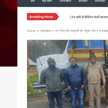
होम
बड़ी खबरें
उत्तराखण्ड
कारोबार
देश विदेश
CM धामी से कैबिनेट मंत्री खजान 
Breaking News
कुमाऊं आयुक्त दीपक रावत और व
उत्तराखंड में 17 राजनीतिक दल रज
Home
उत्तराखण्ड
वन निगम और एसओजी की संयुक्त टीम ने बन्नाखेड़ा
CM धामी ने मसूरी विधानसभा को द
हरिद्वार में स्वास्थ्य सेवा शिविर
CM धामी ने विभिन्न विकास कार्यों 
नेता प्रतिपक्ष यशपाल आर्य का आर
सांसद पप्पू यादव के विरोध प्रदर
भाजपा विधायक उमेश शर्मा काऊ की 
मुख्यमंत्री धामी ने 150 करोड़ रु
टिहरी मेडिकल कॉलेज इणीयां में ह
PM मोदी के विजन के अनुरूप उत्त
“विकसित उत्तराखंड विजन-2047” 
देहरादून में ओहो रेडियो 89.2 ए
मुख्यमंत्री के निर्देश पर बहाल हो