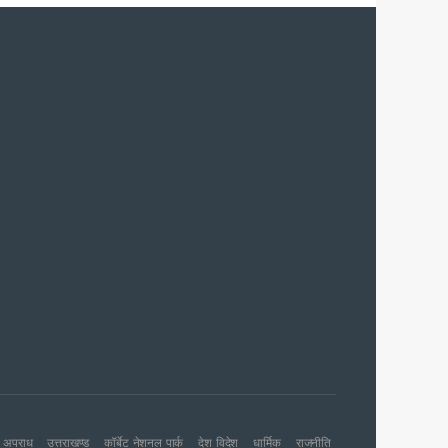
च प्राथमिकता
 नहीं बख्शेंगे
नों का हरिद्वार तक विस्तार
ग पर होगा फोकस
अपराध
उत्तराखण्ड
कॉर्बेट नेशनल पार्क
देश विदेश
धार्मिक
राजनीति