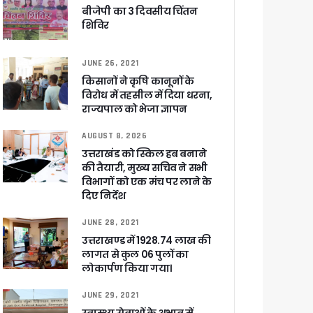
षी पाया गया
बीजेपी का 3 दिवसीय चिंतन
शिविर
े साथ बैठक कर SIR पर की समीक्षा – ⁠मंडलायुक्तों को जिलेवार विजिट कर सुपर चैकिंग के निर्देश
ि
JUNE 26, 2021
किसानों ने कृषि कानूनों के
विरोध में तहसील में दिया धरना,
राज्यपाल को भेजा ज्ञापन
AUGUST 8, 2026
र रही सरकार
उत्तराखंड को स्किल हब बनाने
की तैयारी, मुख्य सचिव ने सभी
विभागों को एक मंच पर लाने के
दिए निर्देश
ी
JUNE 28, 2021
उत्तराखण्ड में 1928.74 लाख की
लागत से कुल 06 पुलों का
ली वित्तीय स्वीकृति
लोकार्पण किया गया।
JUNE 29, 2021
 सरकार – CM धामी