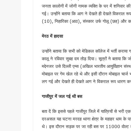
“विकसित उत्तराखंड विजन-2047” 
जनता कालोनी में जोनी नामक व्यक्ति के घर में शनिवार क
देहरादून में ओहो रेडियो 89.2 ए
गई। उन्होंने बताया कि आग ने देखते ही देखते विकराल रू
मुख्यमंत्री के निर्देश पर बहाल हो
(10), निहारिका (आठ), संस्कार उर्फ गोलू (छह) और क
भाजपा विधायक महेश जीना का कथित
मेरठ में हादसा
मुख्यमंत्री धामी से राज्यसभा स
अल्पसंख्यक समाज के उत्थान के लिए
उन्होंने बताया कि सभी को मेडिकल कॉलेज में भर्ती कराय
मुख्य सचिव आनंद बर्धन ने आयुष
कालू ने रविवार सुबह दम तोड़ दिया। सूत्रों ने बताया कि
सावन का पहला सोमवार: कांवड़ यात्र
मद्देनजर उसे दिल्ली एम्स (अखिल भारतीय आयुर्विज्ञान संस
मैदानी सीट से चुनाव लड़ना चाहते
मोबाइल पर गेम खेल रहे थे और इसी दौरान मोबाइल चार्ज 
MDDA में हर महीने 2 बार लगेगा 
लग गई और देखते ही देखते आग ने विकराल रूप धारण कर
‘जन-जन की सरकार, जन-जन के द्वा
कॉमनवेल्थ गेम्स में उत्तराखंड की 
गाजीपुर में जल गई थी बस
हरिद्वार कांवड़ यात्रा में 50 लाख श
‘नशा मुक्त युवा’ अभियान का शुभार
बता दें कि इससे पहले गाजीपुर जिले में यात्रियों से भ
दरअसल यह घटना मरदह थाना क्षेत्र के महाहर धाम के पास
2 महीने के लंबे इंतजार के बाद ल
थे। इस दौरान सड़क पर जा रही बस पर 11000 वोल्ट 
UKSSSC पेपर लीक मामले में ईडी 