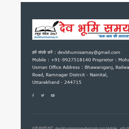
कारगिल विजय दिवस पर सीएम धामी
पूर्व कैबिनेट मंत्री हीरा सिंह बिष
साहित्यकारों से बोले सीएम धामी: उ
उत्तराखंड में GST संग्रहण में 
पेपर लीक पर कांग्रेस का हल्लाबोल,
मुख्यमंत्री धामी ने विभिन्न विकास क
हमें संपर्क करें : devbhumisamay@gmail.com
मुख्यमंत्री धामी ने सुनी जन समस
Mobile : +91-9927518140 Proprietor : Moh
यूटीयू सेमेस्टर परीक्षा प्रश्नपत्
Usman Office Address : Bhawaniganj, Railw
कांवड़ मेले के लिए रेलवे की बड़ी त
Road, Ramnagar Distrcit - Nainital,
उत्तराखंड में आपातकालीन सेवाएं हो
Uttarakhand - 244715
जैव विविधता संरक्षण को मिलेगा नय
निर्माण श्रमिकों के लिए बड़ी सौ
एलआईयू निरीक्षक मनोज मनराल को मु
पेपर लीक विरोध प्रदर्शन पर बोले
मुख्यमंत्री एकल महिला स्वरोजगार
उत्तराखंड में बनेगा संस्कृत आय
हमें संपर्क करें : devbhumisamay@gmail.com Mobile : +91-