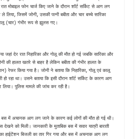
को लेकर उच्च स्तरीय ब्रेनस्टॉर्मिंग बैठक का आयोजन…
ी रात मोबाइल फोन चार्ज किए जाने के दौरान शॉर्ट सर्किट से आग लग
फएम का शुभारंभ, सीएम धामी ने कहा — रेडियो आज भी जनसंवाद का सबसे प्रभावी माध्यम
प ले लिया, जिसमें जोनी, उसकी पत्नी बबीता और चार बच्चे सारिका
गी खैनूरी सड़क, 120 परिवारों को मिलेगी राहत
ालू (चार) गंभीर रूप से झुलस गए।
 वीडियो वायरल, अभद्र भाषा को लेकर सियासत गरमाई, कांग्रेस ने की कार्रवाई की मांग, भाजप
ांसद नरेश बंसल और विधायक बिशन सिंह चुफाल ने की मुलाकात
 सरकार प्रतिबद्ध, योजनाओं का लाभ हर पात्र व्यक्ति तक पहुंचेगा : मुख्यमंत्री धामी
ा गया जहां देर रात निहारिका और गोलू की मौत हो गई जबकि सारिका और
 मंत्रालय के सचिव से की मुलाकात, एआईआईए स्थापना का किया आग्रह
 जोनी की हालत खतरे से बाहर है लेकिन बबीता की गंभीर हालत के
ा के बीच शिवालयों में जलाभिषेक के लिए लंबी कतारें, दक्षेश्वर महादेव में उमड़ा आस्था का सैलाब, स
्थान) रेफर किया गया है। जोनी ने बताया कि निहारिका, गोलू एवं कालू
 हैं हरक सिंह रावत, हाईकमान के सामने रखी इच्छा
भी हो रहा था। उसने बताया कि इसी दौरान शॉर्ट सर्किट के कारण आग
‘समाधान दिवस’, अब सीधे अधिकारियों से रख सकेंगे शिकायत
 लिया। पुलिस मामले की जांच कर रही है।
र’ अभियान में साढ़े 6 लाख से अधिक लोगों की भागीदारी
उन्नति शर्मा ने जीता कांस्य पदक, प्रदेश में जश्न का माहौल, CM ने दी बधाई
्रद्धालु पहुंचे, डीएम-एसएसपी ने पुष्पवर्षा कर किया कांवड़ियों का स्वागत
ंभ, CM धामी ने भी सुना पीएम मोदी का प्रोग्राम, नशामुक्त उत्तराखंड बनाने का संकल्प दोहराया
री एक बस में अचानक आग लग जाने के कारण कई लोगों की मौत हो गई थी।
 देखने को मिली। जानकारी के मुताबिक बस में सवार यात्री बाराती
ैपटॉप चोरी प्रकरण पर FIR,इतने दिन कहां सोई रही देहरादून पुलिस ?
का हाईटेंशन बिजली का तार गिर गया और बस में अचनाक आग लग
की बड़ी कार्रवाई, हाकम सिंह की 63.30 लाख की संपत्ति अटैच