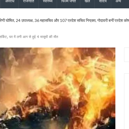
अपराध
राजनीति
स्वास्थ्य
फिल्म जगत
खेल
सौंदर्य
अन्य
रिणी घोषित, 24 उपाध्यक्ष, 36 महासचिव और 107 प्रदेश सचिव नियुक्त, गोदावरी बनीं प्रदेश कोषाध्य
मुख्य सचिव ने एनकॉर्ड बैठक में दिए कड़े निर्देश
यमंत्री धामी के निर्देश पर सचिव आवास ने की समीक्षा, ट्रैफिक प्रबंधन और यात्री सुविधाओं को मि
 सर्किट, घर में लगी आग से हुई 4 मासूमों की मौत
ु कांवड़ यात्रा जारी, 2.19 करोड़ से अधिक शिवभक्त सकुशल लौटे
ड़ की विकास योजनाओं को दी मंजूरी, जीआईएस आधारित जल निकासी पर बड़ा फोकस
ने नई टीम का किया ऐलान, कोषाध्यक्ष, उपाध्यक्ष और सचिवों की सूची जारी
सचिव ने दिये बंद सड़कें जल्द खोलने, चारधाम यात्रा सुरक्षित रखने और अंतिम व्यक्ति तक मौसम अलर्
ेशक की शिष्टाचार भेंट, उत्तराखंड में एनसीसी विस्तार पर हुई चर्चा
की साझेदारी, जल्द होगा विश्वविद्यालयों के बीच समझौता
 हाई अलर्ट, सभी एजेंसियों को सतर्क रहने के निर्देश, देहरादून, चमोली और बागेश्वर में ऑरेंज अलर्ट
वास योजना के सभी लंबित मकान, सचिव आवास ने दिए सख्त निर्देश
 और जिला कार्यालय खोलने पर केंद्र करेगा विचार, मुख्यमंत्री धामी के प्रस्ताव पर केंद्र से मिली 
परियोजनाओं की समीक्षा, आधारभूत ढांचे के विकास पर दिया जोर
ान के लिए भटक रहा परिवहन निगम, पीएम-गृह मंत्री के कार्यक्रमों में लगी 554 बसों का बिल अटक