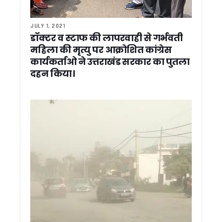
राहुल गांधी के उत्तराखंड दौरे के लिए कांग्रेस ने बनाया कंट्रोल रूम, नेताओ
राहुल गांधी के दौरे से पहले उत्तराखंड पहुंचीं कुमारी शैलजा, तैयारियों का
ऑपरेशन प्रहार: नैनीताल पुलिस की बड़ी कार्रवाई, स्मैक तस्कर और कच्ची
JULY 1, 2021
सीमांत नीति घाटी में ‘नीति एक्सट्रीम अल्ट्रा रन’ का भव्य आगाज, देशभ
डॉक्टर व स्टाफ की लापरवाही से गर्भवती
पद्म भूषण सम्मान मिलने पर मुख्यमंत्री धामी ने भगत सिंह कोश्यारी को दी
महिला की मृत्यु पर आक्रोशित कांग्रेस
धामी सरकार की झीलों को नई पहचान देने की तैयारी भीमताल, नौकुचिया
कार्यकर्ताओ ने उत्तराखंड सरकार का पुतला
सूचना विभाग में शासकीय सेवा पूर्ण कर सेवानिवृत्त हुए सहायक निदेशक 
दहन किया।
सुशीला तिवारी अस्पताल के पास मेडिकल स्टोरों पर छापा, कई मेडिकल 
अपर जिलाधिकारी (प्रशासन) विवेक राय की अध्यक्षता में जिला गंगा समिति 
भीमताल में बाल संरक्षण आयोग सदस्य योगेश रजवार ने की विभागीय बैठक, 
रुद्रपुर में आवासीय और शहरी विकास परियोजनाओं ने पकड़ी रफ्तार, सचि
देहरादून में अंतरराष्ट्रीय ब्रिक्स अकादमिक सम्मेलन आयोजित, वैश्विक 
रामनगर के रिसोर्ट में दर्दनाक हादसा, स्विमिंग पूल में डूबने से 4 वर्षीय बच्
भारत बौद्धिक राष्ट्रीय परीक्षा में रामनगर महाविद्यालय के सूरज सिंह रावत 
सांसद अजय भट्ट ने महिला चिकित्सालय हल्द्वानी के MCH विंग में जरूरी
राज्यपाल गुरमीत सिंह से सीएम हिमंता बिस्वा सरमा की मुलाकात, असम रेज
खटीमा में मुख्यमंत्री पुष्कर सिंह धामी ने लोहियाहेड हेलीपैड पर सुनी जनस
मुख्यमंत्री पुष्कर सिंह धामी ने विवेक रघुवंशी, भूपेंद्र सिंह चुफाल और प
मुख्य सचिव की अध्यक्षता में मिशन सक्षम आंगनवाड़ी, पोषण, वात्सल्य और 
मुख्य सचिव आनंद बर्द्धन की अध्यक्षता में सड़क सुरक्षा कोष प्रबंधन समि
राहुल गांधी का उत्तराखंड दो दिवसीय दौरा तय, 4 जून को करेंगे अल्मोड़ा मे