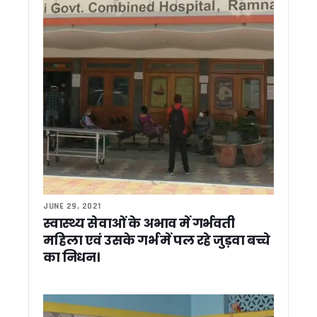
अब जियोस्पेशियल तकनीक से बनेंगी विकास योजनाएं, ₹10 करोड़ से बड़े प्र
विशेष गहन पुनरीक्षण अभियान की समीक्षा, अधिक ‘अन कलेक्टेबल’ मतदाताओं
उत्तराखण्ड राज्य अल्पसंख्यक शिक्षा प्राधिकरण का शुभारंभ, सीएम धामी ने
सूचना विभाग में रामपाल सिंह रावत बने सहायक निदेशक, शासनादेश जा
फिल्मी सपनों को धामी सरकार का साथ, तीन युवाओं को मिली लाखों रुपये 
जनता के बीच फिर उतरेगी धामी सरकार, 4 जुलाई से शुरू होगा 15 दिन
उत्तराखंड को पीएम कृषि सिंचाई योजना-2.0 के लिए केंद्र का विशेष स
मुख्य सचिव की अध्यक्षता में हुई व्यय वित्त समिति (ईएफसी) की बैठ
प्रधानमंत्री निधि से केंद्र उत्तराखंड को देगा 4 एमआरआई, 5 डिजिटल
कुंभ 2027 से पहले अखाड़ों की गुटबाजी आई सामने ! शहरी विकास मंत्री
पांच साल पूरे होने पर भाजपा की तैयारी, एनडी तिवारी का रिकॉर्ड तोड़ने 
लोहाघाट से कांग्रेस का चुनावी शंखनाद, गोदियाल ने गिनाईं गारंटियां; 1
उत्तराखंड में SIR अभियान तेज, 92% मतदाता फॉर्म डिजिटाइज; ‘अन-कल
जसपाल राणा के बाद मां श्यामा देवी का भी निधन, मुख्यमंत्री धामी समेत कई
JUNE 29, 2021
स्वास्थ्य सेवाओं के अभाव में गर्भवती
चंपावत को मिली अत्याधुनिक एमआरआई मशीन की सौगात, सीएम धामी ने
चंपावत को मॉडल जनपद बनाने का संकल्प, CM धामी ने किया ₹123.7
महिला एवं उसके गर्भ में पल रहे जुड़वा बच्चे
सोशल मीडिया पर बम धमकी देने वाला हरियाणा का युवक गिरफ्तार, उत्तरा
का निधन।
लोहियाहेड वाटर बाईपास बनेगा पर्यटन का नया केंद्र, CM धामी ने कहा – श
रामनगर में सीएम धामी ने बच्चों को दिए सफलता के मंत्र, सुनीं लोगों की सम
156 करोड़ की लागत से बने 1872 पीएम आवास जल्द होंगे आवंटित: मुख
स्वास्थ्य जागरूकता शिविर में नन्हे कलाकारों ने जीता सभी का दिल