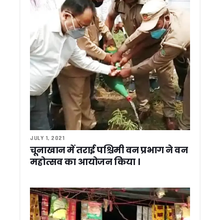
72 घंटे में बच्चा चोरी गिरोह का पर्दाफाश, दो महिलाओं समेत छह आरोपी
रामनगर में यातायात नियमों के उल्लंघन पर पुलिस की सख्ती, कोसी बैराज क
हरिद्वार अर्धकुंभ पर सियासी घमासान, ठुकराल के बयान पर बीजेपी का प
कैंचीधाम मेले की तैयारियों पर मुख्य सचिव सख्त, रूट प्लान से लेकर शट
प्रधानमंत्री मोदी के 12 साल पूरे होने पर सीएम धामी ने लिखा पत्र, व
मानसून से पहले अलर्ट मोड में सरकार, सीएम धामी के सख्त निर्देश; 15 नवं
221 युवाओं को मिले नियुक्ति पत्र, सीएम धामी बोले- पारदर्शी भर्ती प्रक
मुख्यमंत्री धामी से की विभिन्न जनप्रतिनिधियों ने मुलाकात, क्षेत्रीय विकास
दुनियाभर में गूंज रहा हरिद्वार कुंभ, जापान के संतों ने देखीं तैयारियां, बोले- बड
उत्तराखंड में SIR शुरू, सीएम धामी बोले- पात्र मतदाताओं के नाम होंगे शाम
गैरसैंण में जमीन बिक्री पर गरमाई सियासत, हरीश रावत ने कहा – गैरसै
आई.एफ.एस. प्रशिक्षार्थियों ने किया कार्बेट टाइगर रिजर्व का शैक्षणिक भ्
उत्तराखंड के आपदा प्रबंधन में पूर्व सैनिक निभाएंगे अहम भूमिका, लेफ्टिनें
JULY 1, 2021
विकास परियोजनाओं में देरी बर्दाश्त नहीं, लापरवाह अधिकारियों पर होगी 
चूनाखान में तराई पश्चिमी वन प्रभाग ने वन
रसगुल्ले के डिब्बे में छिपाकर ले जा रहा था स्मैक, लालकुआं पुलिस ने दबोच
महोत्सव का आयोजन किया ।
नागथात में लोक सांस्कृतिक महोत्सव एवं क्रीड़ा समारोह में शामिल हुए मुख
उत्तराखंड में SIR शुरू, सीएम धामी को सौंपा गया गणना फॉर्म
उत्तराखंड की 6,940 करोड़ की 12 परियोजनाओं की सीएम ने की समीक्षा, 
चारधाम यात्रा में उमड़ा आस्था का सैलाब, 32 लाख श्रद्धालु पहुंचे; सीएम धा
कोसी नदी में नहाते समय दो किशोरों की डूबने से मौत, फायर टीम ने चलाया