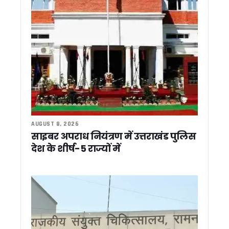
धामी के 5 साल बेमिसाल: यूसीसी, नकल विरोधी कानून, सख्त भू-कानून, म
‘मुख्य सेवक’ के रूप में धामी के पांच साल पूरे, विकास का श्रेय पीएम 
परिवर्तन संकल्प यात्रा में कांग्रेस प्रदेश अध्यक्ष का बड़ा आरोप, कहा – 
कांग्रेस विधायक लखपत बुटोला का बड़ा दावा, कहा – ‘बीजेपी के 8-9 
धामी के 5 साल बेमिसाल : 2035 तक विकसित राज्य बनेगा उत्तराखंड, C
2026 का ‘लोकजतन सम्मान’ वरिष्ठ संपादक राजेन्द्र शर्मा को : 24 जुल
देहरादून में नगर निगम की क्विक रिस्पॉन्स टीम’ शुरू, 24 से 48 घंटे में 
उत्तराखंड में स्किल, रोजगार और कार्बन क्रेडिट पर बढ़ेगा फोकस, यूए
वीर चंद्र सिंह गढ़वाली पर विधायक के बयान से सियासी बवाल, कांग्रेस ने
उत्तराखंड में SIR: मतदाता सूची में 8 लाख नामों की पड़ताल, 14 जुलाई से 
समय से पहले चुनाव की अटकलों पर सीएम धामी ने लगाया विराम, कहा –
AUGUST 8, 2026
15 अगस्त तक 13,576 आवासों का आवंटन करें, पीएम आवास योजना के प्र
साइबर अपराध नियंत्रण में उत्तराखंड पुलिस
पदक विजेता खिलाड़ियों को तय समय के अंदर सरकारी सेवा में समायोजित करे
देश के शीर्ष-5 राज्यों में
‘देवभूमि के आरोग्य प्रहरी’ बने डॉक्टर, CM धामी ने कहा – स्वास्थ्य सेवा 
नरेगा की जगह ‘विकसित भारत-जी राम जी योजना’ लागू, अब 125 दिन मि
पीएम आवास योजना में देरी पर सख्ती, 45 दिन में सड़क, बिजली और पानी की
धामी सरकार ने खोला राहत और विकास का खजाना, 8.61 करोड़ की योज
मदरसा बोर्ड की जगह अल्पसंख्यक शिक्षा प्राधिकरण, उत्तराखंड में शिक्षा 
32 साल बाद रामपुर तिराहा कांड में बड़ा फैसला, फर्जी हथियार केस में तीन 
आपदा को लेकर अलर्ट ! प्रदेश के सभी जिलों मे की गई मॉक ड्रिल, CM धा