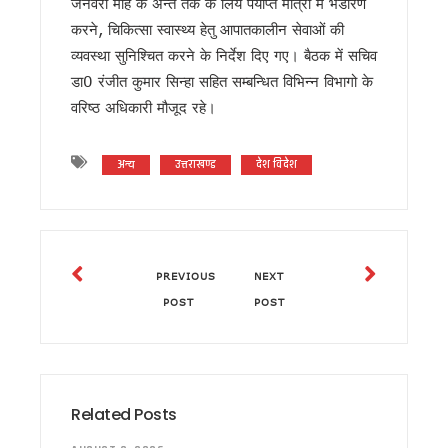
साहित्यकारों से बोले सीएम धामी: उत्तराखंड को बनाएंगे साहित्यिक पर्यटन
जनवरी माह के अन्त तक के लिये पर्याप्त मात्रा में भंडारण
उत्तराखंड में GST संग्रहण में बड़ी बढ़त, पहली तिमाही में नेट SGST 
करने, चिकित्सा स्वास्थ्य हेतु आपातकालीन सेवाओं की
पेपर लीक पर कांग्रेस का हल्लाबोल, प्रदेश अध्यक्ष समेत कई नेता सुद्धोवा
व्यवस्था सुनिश्चित करने के निर्देश दिए गए। बैठक में सचिव
मुख्यमंत्री धामी ने विभिन्न विकास कार्यों के लिए 4 करोड़ रुपये की वित्तीय
डा0 रंजीत कुमार सिन्हा सहित सम्बन्धित विभिन्न विभागो के
मुख्यमंत्री धामी ने सुनी जन समस्याएं, अधिकारियों को त्वरित समाधान
वरिष्ठ अधिकारी मौजूद रहे।
यूटीयू सेमेस्टर परीक्षा प्रश्नपत्र लीक मामले में सहायक प्रोफेसर गिरफ्त
कांवड़ मेले के लिए रेलवे की बड़ी तैयारी, पांच विशेष रेल सेवाओं का होगा सं
उत्तराखंड में आपातकालीन सेवाएं होंगी और तेज, 112 से जुड़ेंगी सभी हेल्प
अन्य
उत्तराखण्ड
देश विदेश
जैव विविधता संरक्षण को मिलेगा नया बल, कॉर्बेट में भारत-नेपाल के अधिक
निर्माण श्रमिकों के लिए बड़ी सौगात, धामी सरकार ने शुरू कीं नई कल्य
एलआईयू निरीक्षक मनोज मनराल को मुख्यमंत्री धामी ने दी श्रद्धांजलि, श
पेपर लीक विरोध प्रदर्शन पर बोले सीएम धामी, “छात्रों को राजनीतिक म
मुख्यमंत्री एकल महिला स्वरोजगार योजना के द्वितीय चरण का शुभारंभ, 
PREVIOUS
NEXT
उत्तराखंड में बनेगा संस्कृत आयोग, सरकार ने 10 अगस्त तक मांगे सुझ
POST
POST
नीट परीक्षा विवाद पर देहरादून में गरमाई सियासत, कांग्रेस-एनएसयूआई 
उत्तराखंड की बेटियों ने अंतरराष्ट्रीय मुक्केबाजी में लहराया परचम, मुख्यम
आम महोत्सव में बोले सीएम धामी: किसान उत्तराखंड की सबसे बड़ी ताकत,
राहुल गांधी की हिरासत और छात्रों पर लाठीचार्ज के विरोध में देहरादून में 
उत्तराखंड में पत्रकार कल्याण कोष से 9 दिवंगत पत्रकारों के आश्रितों 
Related Posts
अगस्त के पहले सप्ताह उत्तराखंड आ सकते हैं मल्लिकार्जुन खरगे, हल्द्वानी मे
हरिद्वार में गंगा कॉरिडोर का शिलान्यास, ₹235 करोड़ की परियोजनाओं को 