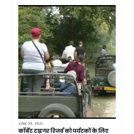
चारधाम यात्रा में अराजकता फैलाने वालों पर सख्त हुए सीएम धामी, कानून ह
धामी सरकार की बड़ी सौगात, रुद्रपुर में सिर्फ 3 लाख रुपये में मिलेगा आध
सीएम धामी से मिला बैरागीवाला हत्याकांड का पीड़ित परिवार, CM ने दि
उत्तराखंड वन विभाग को मिलेगा नया मुखिया, कपिल लाल के नाम पर बनी 
बम से उड़ाने की धमकियों पर सख्त हुए मुख्यमंत्री धामी, कहा – कानून हाथ में
कांग्रेस विधायक द्वार पीएम मोदी पर अमर्यादित टिप्पणी को लेकर भड़के B
नैनीताल में निजी स्कूलों और कोचिंग संस्थानों का सुरक्षा ऑडिट होगा, डी
सुप्रीम कोर्ट की विशेष लोक अदालत के लिए 199 मामलों की तैयारी, मुख्य
मुख्य सचिव आनंद बर्धन ने सभी जिलाधिकारियों को दिये ग्रोथ सेंटरों की क
बदरीनाथ-केदारनाथ और पुलिस थानों को बम से उड़ाने की धमकी, खालि
कर्णप्रयाग-नगरासू मामलों में दोषियों पर होगी सख्त कार्रवाई, CM धामी 
अस्पतालों, कोचिंग सेंटरों और मॉल का होगा फायर सेफ्टी ऑडिट, सीएम धामी क
CM धामी की अपील – चारधाम-हेमकुंट यात्रा पर अफवाहों से बचें लोग, 
केंद्र से समय पर धनराशि प्राप्त करने के लिए विभागों को अपनाने हो
भूमि प्रबंधन में बड़े सुधार की तैयारी, भूमि रिकॉर्ड होंगे डिजिटल, मुख्य स
मुख्यमंत्री धामी से मेयर, विधायक, पूर्व विधायक और प्रतिनिधिमंडल ने 
रात्रिकालीन कार्यों को सशर्त अनुमति, लापरवाही पर दून डीएम का सख्त
डेटा आधारित सुशासन की दिशा में उत्तराखंड का बड़ा कदम, मुख्य सचिव न
केदारनाथ और हेमकुंट रोपवे परियोजनाओं में तेजी के निर्देश, मुख्य सचिव न
JUNE 29, 2021
धामी सरकार का भूमि घोटालों पर कुमाऊं में बड़ा एक्शन, कमिश्नर ने 30 माम
कॉर्बेट टाइगर रिजर्व को पर्यटकों के लिए