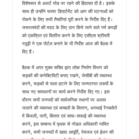
विशेषरूप से अलर्ट मोड पर रहने की हिदायत दी है। इसके
विश्व बाघ दिवस पर कॉर्बेट में जागरूकता की अलख, छात्रों और स्थानीय 
हरिद्वार में मदरसों के पंजीकरण की रफ्तार धीमी, 271 में से केवल 47 ने
साथ ही उन्होंने फायर डिपार्टमेंट को आग की घटनाओं को
उपनल कर्मियों के अनुबंध पर सख्ती, मुख्य सचिव ने विभागों को तीन दिन
रोकने के लिए सभी तैयारियां पूरी करने के निर्देश दिए हैं।
कल 30 जुलाई को 14 राज्यों में भारी बारिश का अलर्ट, उत्तराखंड समेत कई 
जरूरतमंदों की मदद के लिए दान किये जाने वाले गर्म कपड़ों
उत्तराखंड के आपदा प्रबंधन मॉडल की देशभर में सराहना, एनडीएमए-एनड
को एकत्रित एवं वितरित करने के लिए एसीएस श्रीमती
CM धामी ने स्वच्छ गतिशील परिवर्तन नीति के तहत 6 वाहन स्वामियों को
रतूड़ी ने एक पोर्टल बनाने के भी निर्देश आज की बैठक में
भारी बारिश पर धामी सरकार अलर्ट, सभी विभागों को 24 घंटे सतर्क रहने के
पहली ही बारिश में जवाब दे गया करोड़ों का पुल ? निर्माण कार्य पर उठे सवाल
दिए हैं।
कांवड़ मेले में साइबर कमांडो की तैनाती, फेक न्यूज और अफवाह फैलाने वा
उत्तराखंड में बारिश का कहर जारी, 150 से ज्यादा सड़कें बंद, कल भी कई ज
बैठक में अपर मुख्य सचिव द्वारा लोक निर्माण विभाग को
देहरादून की साइंस सिटी का प्रदेशभर के स्कूली विद्यार्थियों को कराया
सड़कों की कनेक्टिविटी बनाए रखने, जेसीबी की व्यवस्था
उत्तराखंड में 1 अगस्त तक भारी बारिश का अलर्ट…!
करने, सड़कों से पाला हटाने के लिए परम्परागत उपायों के
परमवीर चक्र विजेताओं की अनुग्रह राशि बढ़कर 2 करोड़, CM धामी ने 
साथ नए समाधानों पर कार्य करने निर्देश दिए गए। इस
कॉमनवेल्थ में भारतीय खिलाड़ियों का जलवा, मुख्यमंत्री धामी ने दी ऋ
कांवड़ यात्रा 2026 : साधु-संतों ने की संयमित यात्रा की अपील, डीजे, 
दौरान सभी जनपदों को सार्वजनिक स्थानों पर अलाव
बदरीनाथ चढ़ावा प्रकरण: प्रमोद नौटियाल की जमानत याचिका खारिज, एस
जलाने की व्यवस्था एवं कम्बलों के वितरण, अस्थाई रैनबसेरो
उत्तराखंड : 10 आईएएस और एक आईएफएस अधिकारी के कार्यभार में बद
में बिजली, पानी, बिस्तर एवं साफ-सफाई की व्यवस्था
सास को बाघ के जबड़ों से बचाने के लिए बहू ने दिखाई बहादुरी, हंसिया से 
करने, इस सम्बन्ध में पृथक से नोडल अधिकारी नामित
कारगिल विजय दिवस पर सीएम धामी का बड़ा ऐलान, परमवीर चक्र विजेता
करने, सभी जनपदों में खाद्य आपूर्ति, पेयजल एवं ईधन की
पूर्व कैबिनेट मंत्री हीरा सिंह बिष्ट को मुख्यमंत्री धामी ने दी श्रद्धांजल