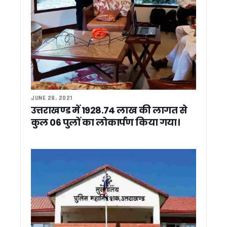
SARRA की राज्य स्तरीय बैठक में ‘एक जनपद–एक नदी’ योजना की समीक्षा
नाबार्ड परियोजनाओं में तेजी लाने के निर्देश, मुख्य सचिव बोले— तीन दिन 
उत्तराखंड में प्रतिनियुक्ति नियमों की उड़ रही धज्जियां ! मूल विभाग लौ
बदरीनाथ चढ़ावा विवाद पर बोले त्रिवेंद्र, निष्पक्ष जांच हो, दोषी मिले तो स
उत्तराखंड: SIR में 13 लाख से ज्यादा वोटरों पर असर, 2027 चुनाव का 
कांवड़ मेले की तैयारियां तेज, हरिद्वार-बिजनौर पुलिस ने बनाया संयुक्त 
मसूरी की सड़कों पर साइकिल से निकले केंद्रीय मंत्री, IAS प्रशिक्षुओं स
कांग्रेस का बड़ा अनुशासनात्मक एक्शन, पिथौरागढ़ के तीन नेताओं को 
JUNE 28, 2021
टनकपुर में मुख्यमंत्री धामी का दिखा पहाड़ी अंदाज, चूल्हे पर बनाई मंडु
उत्तराखण्ड में 1928.74 लाख की लागत से
मानसून में वन एवं वन्यजीव सुरक्षा को लेकर कॉर्बेट टाइगर रिजर्व का फ्लैग 
कुल 06 पुलों का लोकार्पण किया गया।
रामनगर के रिसॉर्ट में हाई-प्रोफाइल सेक्स रैकेट का भंडाफोड़, 51 गिरफ्
टनकपुर से कैलाश मानसरोवर यात्रा का शुभारंभ, सीएम धामी ने 49 श्रद्
रामनगर/नैनीताल: मानसून में नहीं रुकेगा सफर, सीएम धामी ने धनगढ़ी पु
उत्तराखंड दौरे पर आएंगे केसी वेणुगोपाल, चुनावी रणनीति पर कांग्रेस की
‘सेवा पखवाड़ा’ में उमड़ा जनसैलाब, एक ही मंच पर 3,500 से अधिक लोग
वन भूमि विवादों के समाधान का बनेगा ‘कॉमन फॉर्मूला’, धामी ने कहा – केंद
बदरीनाथ चढ़ावा विवाद पर बोले सतपाल महाराज, ‘सबूत दें विपक्ष, हर जां
‘इलेक्टेड नहीं, सिलेक्टेड मुख्यमंत्री हैं धामी’, पांच साल के कार्यकाल प
CM धामी के प्रयास हुए सफल, टनकपुर से हजूर साहिब नांदेड़ तक चलेगी सीध
मुख्यमंत्री धामी के पाँच वर्ष पूर्ण होने पर उत्तरकाशी में विशेष पूजा-अर्चन