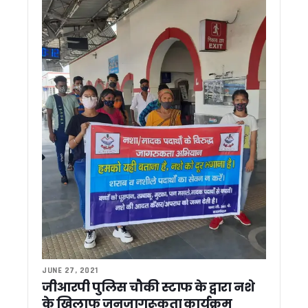
6 महीने बाद भी टीम नहीं बना पाए कांग्रेस प्रदेश अध्यक्ष गणेश गोदिया
मुख्यमंत्री पुष्कर सिंह धामी ने राज्यपाल से की शिष्टाचार भेंट…
ऊर्जा बचत को जनआंदोलन बनाएगी धामी सरकार, सभी विभागों को जारी हुए
उत्तराखंड के हर ब्लॉक में विकसित होंगे आदर्श कृषि और उद्यान गांव, सीएम ध
देहरादून: पीएम मोदी की अपील के खिलाफ सर्राफा व्यापारियों का प्रदर्
उत्तराखंड पुलिस का ‘ऑपरेशन प्रहार’ जारी, 1400 से ज्यादा अपराधी ग
देहरादून: स्टांप चोरी और अवैध रजिस्ट्रियों पर बड़ा एक्शन, विकासनगर उ
उत्तराखंड में 29 मई से शुरू होगी SIR प्रक्रिया, 8 जून से घर-घर पहुंचेंगे
कार्बेट टाइगर रिजर्व में हाथी गणना-2026 हेतु प्रशिक्षण कार्यक्रम आयो
पेपर लीक मामलों मे कांग्रेस का केंद्र सरकार पर हमला ! गणेश गोदियाल ने 
पानी की टंकी पर चढ़कर प्रदर्शन करना पड़ा भारी, महिला कांग्रेस प्रदेश 
उत्तराखंड में 307 युवाओं को CM धामी ने सौंपे नियुक्ति पत्र, स्वास्थ्य
पीएम की ‘सोना’ अपील का उल्टा असर ? देहरादून में बढ़ी खरीदारी, ग्राहकों
पौड़ी: पालकोट में भाजपा प्रशिक्षण वर्ग, सीएम धामी ने कार्यकर्ताओं में भरा
धामी सरकार का फैसला: उत्तराखंड में अल्पसंख्यक शिक्षा व्यवस्था में बड
Dhami Cabinet : प्रदेश के पहले महिला स्पोर्ट्स कॉलेज के लिए 16 पद मं
कांग्रेस नेताओं ने राज्यपाल से की मुलाकात, कानून व्यवस्था और इन मामल
चारधाम यात्रा 2026 ने पकड़ी रफ्तार, 25 दिनों में 12.60 लाख श्रद्धालु
JUNE 27, 2021
धामी कैबिनेट का बड़ा फैसला : ऊर्जा बचत, चकबंदी नीति और होम स्टे नियम
जीआरपी पुलिस चौकी स्टाफ के द्वारा नशे
उत्तराखंड में ऊर्जा बचत पर बड़ा फैसला, हफ्ते में एक दिन रहेगा ‘नो व्हीकल 
के खिलाफ जनजागरूकता कार्यक्रम
धामी कैबिनेट के 19 बड़े फैसले: ऊर्जा बचत से लेकर पर्यटन और चकबंद