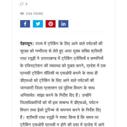
अल्पसंख्यक समाज के उत्थान के लिए सरकार प्रतिबद्ध, योजनाओं का लाभ हर
0
मुख्य सचिव आनंद बर्धन ने आयुष मंत्रालय के सचिव से की मुलाकात, 
सावन का पहला सोमवार: कांवड़ यात्रा के बीच शिवालयों में जलाभिषेक के लिए 
566 VIEWS
मैदानी सीट से चुनाव लड़ना चाहते हैं हरक सिंह रावत, हाईकमान के सामने
MDDA में हर महीने 2 बार लगेगा ‘समाधान दिवस’, अब सीधे अधिकारियों
‘जन-जन की सरकार, जन-जन के द्वार’ अभियान में साढ़े 6 लाख से अधिक 
कॉमनवेल्थ गेम्स में उत्तराखंड की उन्नति शर्मा ने जीता कांस्य पदक, प्रद
देहरादून:
राज्य में ट्रैकिंग के लिए आने वाले पर्यटकों की
हरिद्वार कांवड़ यात्रा में 50 लाख श्रद्धालु पहुंचे, डीएम-एसएसपी ने पुष्पव
सुरक्षा को गम्भीरता से लेते हुए अपर मुख्य सचिव श्रीमती
‘नशा मुक्त युवा’ अभियान का शुभारंभ, CM धामी ने भी सुना पीएम मोदी का 
2 महीने के लंबे इंतजार के बाद लैपटॉप चोरी प्रकरण पर FIR,इतने दिन कह
राधा रतूड़ी ने उत्तराखण्ड में ट्रैकिंग एजेंसियों व कम्पनियों
UKSSSC पेपर लीक मामले में ईडी की बड़ी कार्रवाई, हाकम सिंह की 63.
के रजिस्ट्रेशन की व्यवस्था को पुख्ता करने, प्रदेश में एक
उत्तराखंड में एमबीबीएस के बाद 3 साल सरकारी सेवा अनिवार्य, फिर मिले
प्रभावी ट्रैकिंग पॉलिसी या एसओपी बनाने के साथ ही
हरिद्वार में नन्ही बच्ची ने सीएम धामी को सुनाया गीत, ‘मोदी है तो मुमकिन है
डीएफओ को ट्रैकिंग के लिए आने वाले पर्यटकों की
हरिद्वार: युवा शक्ति संवाद सम्मेलन में पहुंचे मुख्यमंत्री धामी, कहा- भा
जानकारी जिला प्रशासन एवं पुलिस विभाग के साथ
राष्ट्रपति भवन के ‘एट होम’ समारोह में उत्तराखंड की गर्विता भाकुनी करेंग
टॉपर्स कॉन्क्लेव में 31 स्कूलों के 306 मेधावी छात्र हुए सम्मानित, सफल
अनिवार्यतः सांझा करने के निर्देश दिए हैं। उन्होंने
उत्तराखंड में छह दिन बारिश का दौर, चार अगस्त तक भारी बारिश का येलो
जिलाधिकारियों को भी इस सम्बन्ध में डीएफओ, पर्यटन
उत्तर प्रदेश में अटके उत्तराखंड के हजारों करोड़, परिसंपत्तियों के बंटवार
विभाग तथा ईको टूरिज्म से समन्वय करने के निर्देश दिए
एसआईआर प्रक्रिया में खामियों का आरोप, कांग्रेस ने मुख्य निर्वाचन अधि
हैं। श्रीमती राधा रतूड़ी ने स्पष्ट किया है कि समय पर
साइबर ठगी पर आरबीआई और एसटीएफ का बड़ा एक्शन प्लान, बैंक-पुलिस 
ट्रैकिंग एसओपी प्रभावी न होने की दशा में प्रदेश में आने
एनडीआरएफ गदरपुर बटालियन पहुंचे मुख्यमंत्री धामी, आपदा प्रबंधन तै