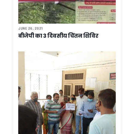
उत्तराखंड मॉडल की देशभर में होगी चर्चा, अल्पसंख्यक शिक्षा अधिनियम पर
सरकारी अनुदान बंद, अब कैसे चलेंगे उत्तराखंड के मदरसे? जानिए सरका
धामी कैबिनेट ने 10 अहम प्रस्तावों पर लगाई मुहर, मदरसा अनुदान समाप्त, 
‘बेबी डू डाई डू’ की टीम देहरादून पहुंची, दर्शकों के प्यार का जताया आभ
JUNE 26, 2021
17 जुलाई को देहरादून आएंगे राहुल गांधी, ‘छात्रों की गूंज’ कार्यक्रम में यु
बीजेपी का 3 दिवसीय चिंतन शिविर
स्वामी आनंद स्वरूप की मांग – मंदिरों में सरकारी दखल खत्म हो, भाजपा 
सहसपुर जनसेवा शिविर में पहुंचे सीएम धामी, अधिकारियों को दिये मौके पर
हरेला-2026 के लिए पहली बार एक्शन प्लान, 10 लाख पौधारोपण का लक्ष
अरेबिया मदरसों का अनुदान खत्म, धामी कैबिनेट का बड़ा फैसला, 202
17 जुलाई को देहरादून आएंगे राहुल गांधी, कांग्रेस ने 12 से 15 हजार छात
पूर्व विधायकों ने मुख्यमंत्री धामी को दी बधाई, सबसे लंबे कार्यकाल पर ज
सर्वाधिक कार्यकाल पूरा करने पर मुख्यमंत्री धामी का अभिनंदन, विभिन्न स
दिल्ली में सीमा सुरक्षा पर मंथन, उत्तराखंड पुलिस ने पेश किया सामुदायिक 
देहरादून में आज से शुरू होगा ‘लोक संवर्धन पर्व’, केंद्रीय मंत्री किरेन रिजि
2027 चुनाव की तैयारी में जुटी कांग्रेस, देहरादून में वेणुगोपाल ने बनाय
‘सारा’ तैयार करेगा भूजल रिचार्ज नीति, ‘एक जनपद-एक नदी’ परियोजना को 
ज्योतिर्मठ पुनर्वास कार्यों की एनडीएमए ने की समीक्षा, प्रगति पर जताया संतो
दिल्ली दौरे के दौरान सीएम धामी ने की रेल मंत्री से मुलाक़ात, मंत्री के साम
CM धामी ने की बारिश की स्थिति की समीक्षा, सभी विभागों को हाई अलर्ट प
मुख्यमंत्री धामी ने बैंकों को दिया निर्देश, ऋण-जमा अनुपात बढ़ाने के लि