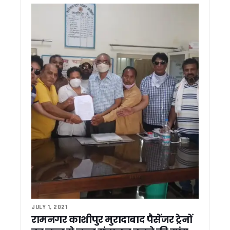
नैनीताल में सीएम धामी का राहुल गांधी पर हमला, बोले- सेना पर सवाल उठा
राज्य आंदोलनकारियों को बड़ी राहत: धामी सरकार ने बढ़ाई चिन्हीकरण 
अंकिता भंडारी के माता-पिता से राहुल गांधी की वीडियो कॉल पर बातचीत
सतत विकास और हरित नवाचार पर संगोष्ठी का आयोजन (विश्व पर्यावरण दिव
कांग्रेस को बड़ा झटका ! वरिष्ठ नेता कुन्दन सिंह बथियाल का आकस्मिक
सीएम आवास में बनेगा 3-बी गार्डन, मधुमक्खियों, तितलियों और पक्षियों के
मुख्य सचिव ने किया बजरंग सेतु और हिलान्स हिमालयन भोजनालय का नि
मौसम ने रोका राहुल गांधी का उत्तराखंड दौरा, ‘परिवर्तन का शंखनाद’ कार्
धामी सरकार ने पूर्व सैनिकों, संगठन कार्यकर्ताओं और भाजपा में शामिल नेताओं
राहुल गांधी के उत्तराखंड दौरे पर CM धामी का तंज़ , कहा – सैनिकों के जख्म
आज अल्मोड़ा से राहुल गांधी भरेंगे चुनावी हुंकार, 2027 मिशन का होगा 
स्वास्थ्य सेवाओं में सुधार की कवायद, अल्मोड़ा से उत्तरकाशी तक 7 जिल
मुख्य सचिव ने सिंगल विंडो सिस्टम की 65वीं बैठक में लंबित प्रकरणों प
मुख्य सचिव आनंद बर्द्धन के निर्देश, आभा और अपार आईडी से जुड़ेगा बच्चों 
चारधाम यात्रा व्यवस्थाओं का सीएम धामी ने लिया जायजा, ऋषिकेश ट्रा
अखिल भारतीय महापौर परिषद की बैठक में धामी ने कहा – विकसित भारत
मंत्री गणेश जोशी ने राहुल गांधी को बताया भाजपा का ‘स्टार प्रचारक’, कह
सीएम धामी से राजस्थान के कैबिनेट मंत्री मदन दिलावर की मुलाकात, शि
JULY 1, 2021
सीएम धामी से राजस्थान विधानसभा अध्यक्ष वासुदेव देवनानी की मुलाका
रामनगर काशीपुर मुरादाबाद पैसेंजर ट्रेनों
देवप्रयाग हादसे पर सीएम धामी ने जताया गहरा शोक, घायलों के बेहतर इला