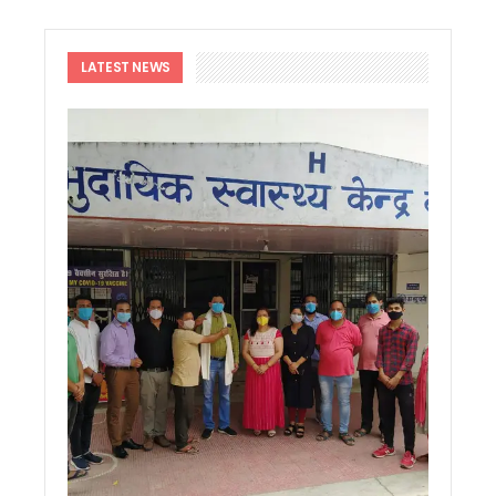
सीएम का बड़ा फैसला: देहरादून-ऋषिकेश फोरलेन के लिए पेड़ कटान पर
रामनगर-देहरादून एक्सप्रेस को मिली हरी झंडी, सप्ताह में दो दिन चलेगी नई
10–11 दिनों से हर रात घरों की छतों पर गिर रहे पत्थर, रातभर पहरा दे
LATEST NEWS
राहुल गांधी के कार्यक्रम पर भाजपा का पलटवार, महेंद्र भट्ट बोले— छात्
‘छात्रों की गूंज’ कार्यक्रम में उमड़ा छात्रों का सैलाब, राहुल गांधी से सं
देहरादून में राहुल गांधी का बदला अंदाज, शिक्षा और युवाओं के मुद्दों पर क
राहुल गांधी के सामने छलका रिया के पिता का दर्द, बोले— मेरी बेटी जैसा 
मुख्यमंत्री धामी ने प्रदेश के विभिन्न क्षेत्रों में विकास योजनाओं एवं निर्म
उत्तराखंड में बनेगा देश का पहला ‘अग्निवीर सेल’, CM धामी ने किया पूर्व
सोमनाथ स्वाभिमान पर्व यात्रा का दल उत्तराखंड के लिए रवाना, तीर्थया
देहरादून पहुंचते ही दिवंगत अमर मेहता के घर पहुंचे राहुल गांधी, परिजनो
हरेला प्रकृति संरक्षण और सांस्कृतिक विरासत का जन आंदोलन, CM धामी न
सिलक्यारा हादसे पर सीएम धामी सख्त, मृतक के परिजनों को तत्काल मुआवजा 
43 धार्मिक स्थलों से हटाए गए लाउडस्पीकर, ध्वनि प्रदूषण पर दून पुलिस 
देहरादून: राहुल गांधी के कार्यक्रम से पहले प्रोग्राम स्थल पर बड़ा हादसा
मुख्य सचिव ने लखवाड़ परियोजना का किया निरीक्षण, 2031 तक निर्माण पूर
हरेला पर मुख्यमंत्री धामी ने वृद्ध जागेश्वर में की पूजा-अर्चना, प्रदेश की
मुख्यमंत्री ने किया श्रावणी मेले का शुभारंभ, कहा – 147 करोड़ की जागेश
उत्तराखंड: हरेला से पहले ‘ब्लैक हरेला’ अभियान तेज, पेड़ कटान के विरोध म
‘वेड इन उत्तराखंड’ को मिलेगी नई रफ्तार, राज्य को विश्वस्तरीय वेडिं
लोकपर्व हरेला पर पूरे उत्तराखंड में हरियाली का उत्सव, 10 लाख पौधों के