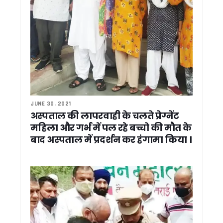
गदरपुर में अंतर्राष्ट्रीय क्याकिंग-कैनोइंग प्रतियोगिता की तैयारियों का
IMA देहरादून में रचा गया इतिहास: पहली बार 9 महिला सैन्य अधिकारी बनीं 
मानसून आपदाओं से निपटने के लिए क्षमता निर्माण पर जोर, दो दिवसीय राष्ट
पद्मश्री जसपाल राणा के निधन से खेल जगत को बड़ा झटका, सीएम धामी
दो दिवसीय दौरे पर राष्ट्रपति द्रोपदी मुर्मू पहुंचीं दून, राज्यपाल और CM 
धामी ने कहा – तुष्टिकरण नहीं, संतुष्टिकरण मोदी सरकार की पहचान, गि
उत्तराखंड ऊर्जा विभाग में बड़ा खेल ! नियम बदलकर पसंदीदा अधिकारी क
उत्तराखंड कांग्रेस मीडिया कमेटी के चेयरमैन राजीव महर्षि ने की कर्नाटक
औद्यानिकी एवं वानिकी विश्वविद्यालय को मिला नया कुलपति, डॉ. भगवती प्
JUNE 30, 2021
नीति आयोग की बैठक में CM धामी ने उठाए उत्तराखंड के विकास के मुद्
अस्पताल की लापरवाही के चलते प्रेग्नेंट
एनडीए कॉन्क्लेव पर बोले सीएम धामी, पीएम मोदी का संबोधन बताया प्रेरण
महिला और गर्भ में पल रहे बच्चो की मौत के
विज्ञान और पारंपरिक ज्ञान के समन्वय से आपदा प्रबंधन होगा मजबूत, मानस
बाद अस्पताल में प्रदर्शन कर हंगामा किया ।
SIR जागरूकता अभियान में अधूरी तैयारी पर भड़के डीएम आशीष चौहान
प्रधानमंत्री मोदी का मार्गदर्शन उत्तराखंड के विकास के लिए प्रेरणा: सीए
उत्तराखंड में SIR अभियान ने पकड़ी रफ्तार, तीन दिन में 19 लाख मतदात
पीएम मोदी के 12 साल पूरे होने पर प्रवीण तोगड़िया ने दी बधाई, यूसीसी
मोदी सरकार के 12 साल पूरे होने पर केदारनाथ धाम में विशेष पूजा, देश और
CM धामी ने विभिन्न विकास कार्यों के लिए दी 89 करोड़ रुपये से अधिक की
जस्सागाँजा में सड़क पुनर्निर्माण और डंपरों की आवाजाही को लेकर ग्रामीण
सांसद चंद्रशेखर आजाद ने की टिहरी मे हुए हत्याकांड की निंदा, CM धामी 