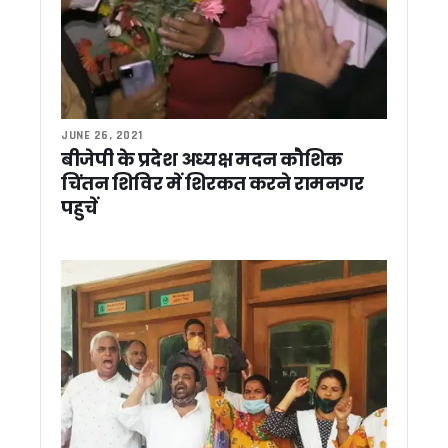
खेत में उतरे मुख्यमंत्री धामी, टिलर चलाकर दिया जैविक खेती का संदेश
खटीमा: स्वच्छता अभियान में शामिल हुए मुख्यमंत्री धामी, “एक पेड़ मां 
बाघ के हमले से महिला गंभीर घायल, ग्रामीणों में दहशत
हारी सीटों पर बीजेपी का फोकस, दो दिवसीय प्रवास से साध रही 2027 क
पूर्व विधायक सुरेश राठौर गिरफ्तार, 14 दिन की न्यायिक हिरासत में भेजे ग
हिमालयी आपदाओं के दीर्घकालिक समाधान पर दो दिवसीय कार्यशाला 
JUNE 26, 2021
कैंची धाम मेले में उमड़ा आस्था का महासैलाब, 1.19 लाख से अधिक श्रद्धा
बीजेपी के प्रदेश अध्यक्ष मदन कौशिक
प्रदेश में 88% गणना फार्म वितरित, अब डिजिटाईजेशन पर जोर – अपर मु
चिंतन शिविर में शिरकत करने रामनगर
पौड़ी में मुख्यमंत्री धामी ने दी ₹110.55 करोड़ की विकास योजनाओं की
पहुचें
खटीमा में मुख्यमंत्री धामी ने प्रबुद्धजनों और कार्यकर्ताओं से किया संवा
खटीमा में मुख्यमंत्री धामी की ‘प्रगति पथ यात्रा’ में उमड़ा जनसैलाब
बैरागीवाला खूनी संघर्ष पर सीएम धामी सख्त, कहा – नहीं बख्शे जाएंगे आरोप
उत्तराखंड में लागू हुआ देवभूमि फैमिली एक्ट, हर परिवार को मिलेगी यूनि
गदरपुर दौरे के दौरान विधायक अरविंद पांडेय के आवास पहुंचे सीएम धामी
मोदी के 12 सालों में भारत बना विश्व की मजबूत शक्ति, जनकल्याण योज
उत्तराखंड में लोकायुक्त गठन की प्रक्रिया तेज, अध्यक्ष और सदस्यों 
उत्तराखंड DGP दीपम सेठ का DG रैंक के लिए एम्पैनलमेंट, केंद्र में बड़ी जि
खटीमा में सीएम धामी का जनसंवाद, राजस्व ग्राम और भूमि अधिकार की मा
राष्ट्रपति मुर्मू ने देखा अपना ड्रीम प्रोजेक्ट, नवंबर तक तैयार होगा राष्
लाइनमैन की मौत पर सीएम धामी ने जताया शोक, परिजनों से फोन पर की
22 जून तक उत्तराखंड में दस्तक दे सकता है मानसून, गर्मी से मिलेगी राहत