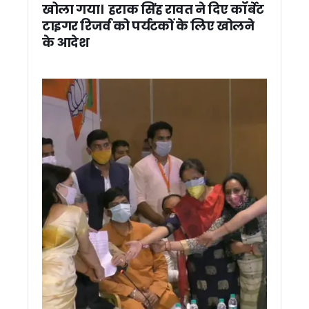
निहंग विवाद पर सीएम धामी का दो टूक संदेश, देवभूमि में सबका सम्मान, सौहा
खोला गया। हराक सिंह रावत ने दिए कॉर्बेट
थराली अस्पताल में दवाओं का नया मामला, जांच के दौरान मिली एक्सपायर
टाइगर रिजर्व को पर्यटकों के लिए खोलने
भूमि घोटालों के विरोध में कांग्रेस का सचिवालय कूच, पुलिस से धक्का-मुक
के आदेश
27 जून तक पहाड़ों में बारिश के आसार, 25 जून तक येलो अलर्ट जारी
देहरादून पुलिस में बड़ा फेरबदल, कई कोतवाल बदले गए
हरि सेवा आश्रम में संत सम्मेलन में शामिल हुए सीएम धामी, सनातन संस्कृत
ब्रिटेन में गिरफ्तार हुए उत्तराखंड के जहाज कप्तान, परिवार ने केंद्र सर
विधायक उमेश शर्मा की पहल से द्रोण वाटिका कॉलोनी में पेयजल पाइपलाइ
शहीद लेफ्टिनेंट बीरेश्वर गोस्वामी को श्रद्धांजलि देने अल्मोड़ा पहुंचे मु
CM धामी ने राजकीय महाविद्यालय दन्या में किया नवनिर्मित भवन का लोकार
पासपोर्ट सत्यापन में उत्तराखंड पुलिस को राष्ट्रीय सम्मान, विदेश मंत्री
कांग्रेस ने 2027 चुनाव की तैयारियां शुरू कीं, 28 जून से चलाया जाए
पौड़ी मंडल मुख्यालय में अफसरों की मौजूदगी होगी अनिवार्य, कमिश्नर ने
तराई पश्चिमी वन प्रभाग की सख्त निगरानी से खनन राजस्व में ऐतिहासिक
रिस्पना को नया जीवन देने की तैयारी, प्रशासन-नगर निगम की संयुक्त मु
एक क्लिक में 4,400 श्रमिकों को 11 करोड़ की सौगात, सीएम धामी ने DB
8 लाख किसानों के खातों में पहुंचे 159 करोड़, सीएम धामी बोले- किसानों की
उत्तराखंड में कल NEET का री-एग्जाम, 21 हजार से अधिक अभ्यर्थी देंगे पर
मुख्य सचिव ने रेलवे बोर्ड के अध्यक्ष से ऋषिकेश-उत्तरकाशी व टनकपुर-बाग
PM-VBRY योजना के तहत 900 से अधिक नियोक्ताओं को मिला प्रोत्साहन, 
VHP मार्गदर्शक मंडल की बैठक में कई अहम प्रस्ताव पारित, गौ रक्षा का