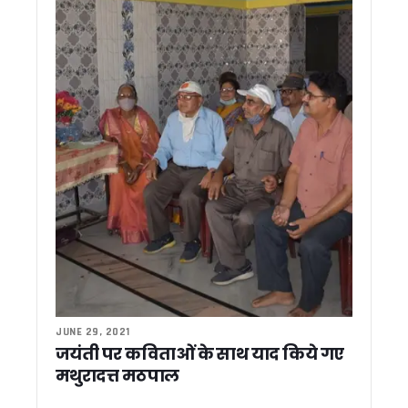
काशीपुर: मुख्य सचिव आनंद बर्द्धन ने काशीपुर में विकास परियोजनाओं का किया
भाजपा हैट्रिक पर नजर, कांग्रेस सत्ता वापसी की कवायद में; दोनों दलो
जिला उद्योग केंद्र परिसर में अवैध बिजली उपयोग का खुलासा, विजिलेंस छा
2027 चुनाव का बिगुल: चंपावत से कांग्रेस का ‘परिवर्तन संकल्प’ अभिया
महिला स्वास्थ्य जागरूकता के साथ मोटे अनाज को बढ़ावा, ‘उमा’ संगठन
शांतिकुंज पहुंचे केंद्रीय मंत्री जे.पी. नड्डा और सीएम धामी, श्रद्धेया शै
शांतिकुंज के दधीचि अंगदान संकल्प अभियान में केंद्रीय मंत्री और सीएम 
देहरादून : हाई सिक्योरिटी जोन में दिनदहाड़े चोरी, मंत्री-सीएम आवास के प
पौड़ी में गुलदार का खूनी आतंक, घास काटने गई महिला को बनाया निवाला
हाईकोर्ट का बड़ा फैसला, कानूनी प्रक्रिया के बिना अवैध कब्जा नहीं हट
उत्तराखंड मदरसा बोर्ड का काउंटडाउन शुरू, 30 जून के बाद होगी नई शिक्ष
केंद्रीय कृषि मंत्री शिवराज सिंह चौहान ने किया ‘खेत बचाओ अभियान’ 
पंतनगर पूर्व छात्र सम्मेलन में कृषि के भविष्य पर मंथन, केंद्रीय मंत्र
पंतनगर में छात्रों संग खेत में उतरे शिवराज, कहा – खेती किताबों से नही
प्रोटोकॉल उल्लंघन पर भड़के विधायक मदन बिष्ट, कहा – झूठ बोलकर राज
हल्द्वानी में फायर सेफ्टी नियमों की अनदेखी पर बड़ी कार्रवाई, 7 कोचिंग स
JUNE 29, 2021
हरिद्वार जमीन घोटाले में विजिलेंस का एक्शन तेज, आरोपियों के ठिकानों प
जयंती पर कविताओं के साथ याद किये गए
आपातकाल लोकतंत्र पर सबसे बड़ा प्रहार था, लोकतंत्र सेनानियों का सं
मथुरादत्त मठपाल
मोतीचूर मिट्टी विवाद के बाद हरिद्वार के जिला खनन अधिकारी हटाए ग
पासपोर्ट नागरिकता का नहीं, यात्रा का दस्तावेज ! MEA के बयान पर छिड