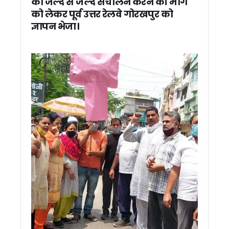
का जल्द से जल्द संचालन करने की मांग
किसानों के लिए अलर्ट: एग्री स्टैक पंजीकरण में तेजी लाएं, वरना अटक 
को लेकर पूर्व उत्तर रेलवे गोरखपुर को
सितारगंज के फराज मियां बने डिप्टी कलेक्टर, UKPCS-2024 में हासिल
ज्ञापन भेजा।
उत्तराखंड में अफसरशाही में फेरबदल, 4 IAS और 2 PCS अधिकारियों के
कनिया नहर में गिरे व्यक्ति को फायर सर्विस ने सुरक्षित बचाया
देहरादून की अर्थव्यवस्था को रफ्तार देने वाली योजनाएं बनें जिला प्लान 
नीति घाटी में रोमांच का महाकुंभ, एमटीबी चैलेंज के साथ संपन्न हुई ‘नीति 
चारधाम यात्रा का नया मंत्र: सुरक्षित यात्रा, सुगम दर्शन और सतत संव
उत्तराखंड पीसीएस 2024 का रिजल्ट जारी, जसमीत कौर बनीं टॉपर
पूर्व मुख्यमंत्री भुवन चंद्र खण्डूड़ी को श्रद्धांजलि, मुख्यमंत्री ने पूर्व
आपदा प्रबंधन में उत्तराखंड बना मिसाल, श्रीलंका के 40 अधिकारियों न
उत्तराखंड BJP ने किया PM के संदेश को दरकिनार ? नितिन नवीन के का
हाइब्रिड वाहनों पर भी लगेगा ग्रीन सेस, उत्तराखंड सरकार जल्द बदलेगी
रामनगर में वन विभाग की बड़ी कार्रवाई, अवैध खनन में लिप्त ट्रैक्टर-ट्र
सेरेब्रल पाल्सी को दी मात, अनुराग रावत ने नीति एक्सट्रीम अल्ट्रा रन में
नीति घाटी को धामी की बड़ी सौगात, बॉर्डर टूरिज्म और होम स्टे विकास 
276 युवाओं को मिले नियुक्ति पत्र, सीएम धामी ने कहा – अब योग्यता औ
मुख्यमंत्री ने छात्राओं के साथ सुना ‘मन की बात’, बोले- प्रेरणादायी कहा
राहुल गांधी की अल्मोड़ा रैली पर कांग्रेस का फोकस, 20 हजार से अधिक भ
धामी मॉडल से प्रभावित दिखे भाजपा अध्यक्ष, बोले- उत्तराखंड में तीसरी 
भाजपा का मिशन-2027 शुरू, राष्ट्रीय अध्यक्ष ने बूथ कार्यकर्ताओं को दि