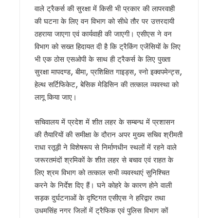
वाले ट्रैकर्स की सुरक्षा में किसी भी प्रकार की लापरवाही
खटीमा में मुख्यमंत्री धामी ने सुनीं जनसमस्याएं, अधिकारियों को त्वरित निस
थारू जनजाति संवाद कार्यक्रम में पहुंचे मुख्यमंत्री धामी, समाज की सम
की घटना के लिए वन विभाग को सीधे तौर पर उत्तरदायी
मुख्यमंत्री ने सुनीं जन समस्याएं, अधिकारियों को त्वरित निस्तारण के दिए न
ठहराया जाएगा एवं कार्यवाही की जाएगी। एसीएस ने वन
SIR के चलते कांग्रेस ने टाली परिवर्तन संकल्प यात्रा, 10 अगस्त के बाद
विभाग को सख्त हिदायत दी है कि ट्रैकिंग एजेंसियों के लिए
सीएम हेल्पलाइन की शिकायतों पर सख्त हुए धामी, जल जीवन मिशन की लंबित
भी एक ठोस एसओपी के साथ ही ट्रैकर्स के लिए पुख्ता
शहीद ऊधम सिंह के बलिदान को सीएम धामी ने किया नमन, कहा- उनका जीव
सुरक्षा मापदण्ड, बीमा, प्रशिक्षित गाइड्स, स्नो इक्वपमेन्ट्स,
गदरपुर को करोड़ों की विकास सौगात, सीएम धामी ने किया आधुनिक रोडव
सृष्टि कंडारी मौत प्रकरण की होगी सीबी-सीआईडी जांच, मुख्यमंत्री धामी
हेल्थ सर्टिफिकेट, बेसिक मेडिसिन की तत्काल व्यवस्था को
रुड़की में कलश वंदन महारैली का शुभारंभ, सीएम धामी ने कहा – संत रवि
लागू किया जाए।
19 लाख मतदाताओं को नोटिस जारी, 13 अगस्त तक कर सकेंगे त्रुटियों
सीएम हेल्पलाइन-1905 की शिकायतों के निस्तारण में लापरवाही बर्दाश्त नहीं
सचिवालय में प्रदेश में शीत लहर के सम्बन्ध में प्रशासन
8 अगस्त को हल्द्वानी मे खरगे की रैली, तैयारियों में जुटी कांग्रेस, यशप
की तैयारियों की समीक्षा के दौरान अपर मुख्य सचिव श्रीमती
स्वतंत्रता दिवस पर प्रदेशभर में होंगे भव्य कार्यक्रम, खेल प्रतियोगि
राधा रतूड़ी ने विशेषरूप से निर्माणधीन स्थलों में रहने वाले
मानसून सीजन में कॉर्बेट की दक्षिणी सीमा पर फ्लैग मार्च, वन्यजीव सुरक्षा 
उत्तराखंड : तकनीकी शिक्षण संस्थानों में परीक्षा गड़बड़ी पर कुलपति समेत 
जरूरतमंदों श्रमिकों के शीत लहर से बचाव एवं राहत के
19 लाख मतदाताओं को नोटिस पर उत्तराखंड में सियासी संग्राम, कांग्रे
लिए श्रम विभाग को तत्काल सभी व्यवस्थाएं सुनिश्चित
राहुल गांधी की भाषा पर सीएम धामी का हमला, कहा – संसद में असंसदीय
करने के निर्देश दिए हैं। घने कोहरे के कारण होने वाली
उत्तराखंड: सेना और यूएसडीएमए के बीच समन्वय होगा मजबूत, आपदा रा
सड़क दुर्घटनाओं के दृष्टिगत एसीएस ने हरिद्वार तथा
केंद्रीय मंत्री के बयान के विरोध में महिला कांग्रेस का प्रदर्शन, पुतला
उधमसिंह नगर जिलों में ट्रैफिक एवं पुलिस विभाग कों
विश्व बाघ दिवस पर सीएम धामी का संदेश, सिंगल यूज़ प्लास्टिक के खि