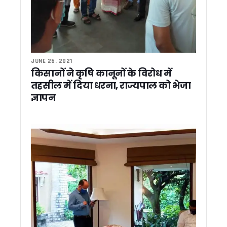
बदरीनाथ चढ़ावा मामले पर मुख्यमंत्री धामी का सख्त रुख, कहा – दोषियों प
‘जन-जन की सरकार, जन-जन के द्वार’ अभियान के तहत दूरस्थ क्षेत्रों तक 
उत्तराखंड में कल भी भारी बारिश का अलर्ट, प्रशासन को 24 घंटे सतर्क रहन
मुख्य सचिव ने की परेड ग्राउंड और सचिवालय पार्किंग परियोजनाओं की समीक्
भारी बारिश का अलर्ट : उत्तरकाशी मे उफनते नालों से पांच गांवों का संपर्क खत
CM धामी ने नीति आयोग की टीम के साथ किया प्रदेश के विकास पर मं
JUNE 26, 2021
CM धामी ने हरिद्वार मे किया रामकथा में प्रतिभाग, कुंभ-2027 को दिव्य,
किसानों ने कृषि कानूनों के विरोध में
बदरीनाथ धाम चढ़ावा मामला: कांग्रेस विधायक लखपत बुटोला ने निष्पक्ष ज
तहसील में दिया धरना, राज्यपाल को भेजा
‘जन-जन की सरकार, जन-जन के द्वार’ अभियान 2.00 में उमड़ी भीड़, 46
ज्ञापन
बदरीनाथ दान-चढ़ावा प्रकरण में धामी सरकार सख्त, उच्चस्तरीय जांच स
धामी की पैरवी का असर, आपदा पुनर्वास के लिए केंद्र ने बढ़ाई वित्तीय मदद
धामी का बड़ा निर्देश: अक्टूबर तक तैयार हों तीन बाबू जगजीवन राम छात्र
हरेला पर्व की तैयारियों में जुटें जिलाधिकारी, मुख्य सचिव ने दिए व्यापक आ
2027 की तैयारी में कांग्रेस, उत्तराखंड की पॉलिटिकल अफेयर्स कमेटी क
उत्तराखंड: फर्जी मेडिकल सर्टिफिकेट पर नहीं होगा ट्रांसफर, शिक्षा विभा
केदारनाथ-बदरीनाथ परियोजनाओं की मुख्य सचिव ने की समीक्षा, निर्माण कार्यो
बदरीनाथ-केदारनाथ विवाद, नेता प्रतिपक्ष ने की मंदिरों से जुड़े आरोपों की
मुख्य सचिव की उच्चस्तरीय बैठक में अल्मोड़ा, पिथौरागढ़ और श्रीनगर में 
30 जुलाई से शुरू होगी कांवड़ यात्रा, मुख्य सचिव ने अधिकारियों को दिये 
जन- जन की सरकार जन-जन के द्वार अभियान का दूसरा चरण जारी, रोजाना 
रामनगर में सेवा पखवाड़ा शिविर: 27 विभाग एक मंच पर, 53 शिकायतों में