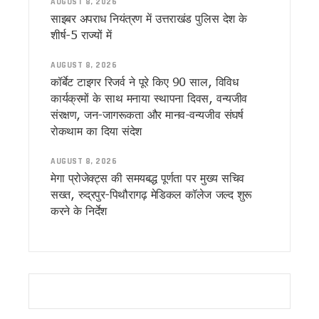
AUGUST 8, 2026
हेडलाइन: भर्तियों की मांग को लेकर सचिवालय कूच, बेरोजगारों को पुलिस न
साइबर अपराध नियंत्रण में उत्तराखंड पुलिस देश के
बीकेटीसी अध्यक्ष का गोदियाल पर पलटवार, मंदिर समिति के धन के दुरुपय
शीर्ष-5 राज्यों में
नीट पेपर लीक के विरोध में रामनगर में युवा कांग्रेस का प्रदर्शन, शिक्षा मंत
उत्तराखंड: आज भी भारी बारिश का खतरा, देहरादून-बागेश्वर में ऑरेंज अलर्
AUGUST 8, 2026
सीएम धामी ने हेलीपैड, सड़क, एसडीआरएफ, पुलिस और कारागार अवसंरचना 
कॉर्बेट टाइगर रिजर्व ने पूरे किए 90 साल, विविध
बदरीनाथ दान चोरी मामले में गरमाई सियासत, गोदियाल ने BKTC अध्यक्ष 
कार्यक्रमों के साथ मनाया स्थापना दिवस, वन्यजीव
दिल्ली में केंद्रीय विद्युत मंत्री से मिले सीएम धामी, उत्तराखंड के लि
संरक्षण, जन-जागरूकता और मानव-वन्यजीव संघर्ष
ग्रोथ सेंटर्स को बाजार से जोड़ने पर जोर, मुख्य सचिव ने दिए नियमित सम
रोकथाम का दिया संदेश
राष्ट्रीय शिक्षा नीति के अनुरूप तैयार होंगे विश्वविद्यालय, मुख्य सचिव ने द
विधानसभा चुनाव की तैयारी में जुटी कांग्रेस, मेनिफेस्टो और बूथ रणनीत
AUGUST 8, 2026
कॉर्बेट में वनकर्मी पर बाघ का हमला, घायल वनकर्मी को किया रेफर
मेगा प्रोजेक्ट्स की समयबद्ध पूर्णता पर मुख्य सचिव
उत्तराखंड में अगले कुछ दिन भारी बारिश का अलर्ट, सीएम धामी ने अधिकारि
सख्त, रुद्रपुर-पिथौरागढ़ मेडिकल कॉलेज जल्द शुरू
देहरादून में उफनाई नदी, टापू पर फंसे सात लोगों को एसडीआरएफ ने सुरक
करने के निर्देश
उत्तराखंड के लिए ऊर्जा पैकेज की मांग, सीएम धामी ने केंद्र से मांगे 7
समावेशी शिक्षा मिशन-2030 का शुभारंभ, CM ने कहा – हर बच्चे को गुणवत
उत्तराखंड में बारिश का कहर, कई सड़कें बंद, 23 जुलाई तक भारी से बहु
राहुल गांधी के कार्यक्रम को स्क्रिप्टेड बताने पर कांग्रेस का पलटवार, 
तिब्बती मार्केट में दारोगा पर बुजुर्ग फल विक्रेता से मारपीट का आरोप, व
राहुल गांधी के कार्यक्रम के बाद कांग्रेस का पलटवार, कुमारी शैलजा ने 
तीन हजार पेड़ों की कटाई का मुद्दा संसद तक पहुंचेगा, आंदोलनकारियों से म