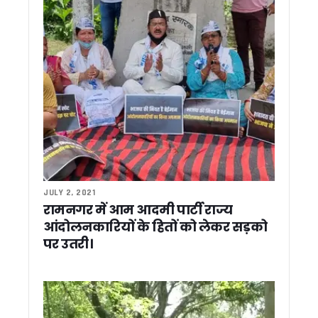
नेपाल सीमा पर जगबूढ़ा नदी के भू-कटाव रोकने हेतु बाढ़ सुरक्षा कार्य जल्द क
राजीव गांधी की शहादत दिवस पर कांग्रेस ने दी श्रद्धांजलि, गणेश गोदिया
यमुनोत्री धाम में हार्ट अटैक से दो श्रद्धालुओं की मौत, चारधाम यात्रा में
भीषण गर्मी की चपेट में उत्तराखंड, मैदानी जिलों में अगले 48 घंटे लू का रेड
नकली मजारों पर चला बुलडोजर, अल्पसंख्यकों के उत्थान के लिए काम 
राहुल गांधी के बयान पर सीएम धामी का पलटवार, बोले- कांग्रेस की भाषा 
कॉर्बेट में वन्यजीव सुरक्षा को लेकर सघन चेकिंग अभियान, गूजर झालों क
हीट वेव अलर्ट: उत्तराखंड स्वास्थ्य विभाग की एडवाइजरी जारी, जानिए क्या
पश्चिम एशिया तनाव के बीच राहत: उत्तराखंड में पेट्रोल-डीजल और गैस क
देहरादून IT पार्क में लैपटॉप खरीद के नाम पर लाखों की ठगी, OMS ग्रुप क
उत्तराखंड: नेता प्रतिपक्ष यशपाल आर्य का आरोप -एससी-एसटी समाज क
कांग्रेस सरकार बनते ही होगा लोकायुक्त गठन, भ्रष्टाचारियों का होगा 
देहरादून: जनगणना कर्मचारियों से अभद्रता पड़ेगी भारी, बाधा डालने वालो
JULY 2, 2021
बीजेपी प्रदेश कार्यालय में पूर्व सीएम बीसी खंडूड़ी को अंतिम विदाई, सीएम 
रामनगर में आम आदमी पार्टी राज्य
उपराष्ट्रपति, राज्यपाल और सीएम धामी ने बीसी खंडूड़ी को दी श्रद्धांजलि
आंदोलनकारियों के हितों को लेकर सड़को
मध्य क्षेत्रीय परिषद की बैठक में शामिल हुए सीएम धामी, 2027 कुंभ और 
पर उतरी।
पूर्व सीएम बीसी खंडूड़ी के निधन पर उत्तराखंड में तीन दिन का राजकीय
कड़क स्वभाव, ईमानदार छवि और ‘रोडमैन’ की पहचान, ऐसे बने लोकप्रिय 
कल हरिद्वार में होगा भुवन चंद्र खंडूड़ी का अंतिम संस्कार, सुबह 10 बजे 
सीएम धामी ने चार अत्याधुनिक एंबुलेंस को किया फ्लैग ऑफ, पर्वतीय जिलों में
जिला अस्पताल की बदहाल व्यवस्था पर भड़के स्वास्थ्य मंत्री, सीएमए