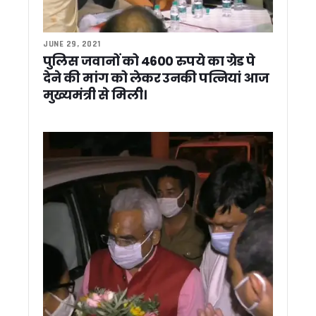
पेपर लीक और बेरोजगारी पर कांग्रेस का प्रदेशव्यापी अभियान, युवाओं के म
उत्तराखंड: गुंडा एक्ट मामले में बिल्डर पुनीत अग्रवाल को हाईकोर्ट से ब
02 जुलाई को पूरे उत्तराखंड में मानसून मॉक ड्रिल, 13 जिलों के 70 स्थ
JUNE 29, 2021
CM धामी ने रेलवे परियोजनाओं में मांगी तेजी, टनकपुर-बागेश्वर रेल लाइन
पुलिस जवानों को 4600 रुपये का ग्रेड पे
पोखरी में भाजपा प्रदेश अध्यक्ष महेंद्र भट्ट का यूकेडी ने किया घेराव, 
देने की मांग को लेकर उनकी पत्नियां आज
टीबी अभियान की धीमी रफ्तार पर मुख्य सचिव सख्त, 60% से कम स्क्रीनिं
मुख्यमंत्री से मिली।
विहिप की केंद्रीय बैठक में परिवार व्यवस्था पर मंथन, समलैंगिक विवाह
कर्णप्रयाग विवाद को सांप्रदायिक रंग न देने की अपील, सिख प्रतिनिधि
धामी कैबिनेट ने लगाई 12 बड़े फैसलों पर मुहर, उपनल कर्मचारियों को म
धामी कैबिनेट ने बी.सी. खंडूड़ी और जसपाल राणा को दी श्रद्धांजलि, शोक 
राशन कार्ड आय सीमा में होगा संशोधन, राशन विक्रेताओं का 39 करोड़ र
नीट अभ्यर्थियों की आत्महत्या पर राहुल गांधी का केंद्र पर हमला, कहा – टूट
उत्तराखंड कांग्रेस कार्यकारिणी पर जल्द होगा फैसला, छोटी टीम के लिए कु
उत्तराखंड में भूमि खरीदने वालों को बड़ी राहत, सात दिन में पूरी होगी गैर
खटीमा: 2027 चुनाव से पहले सक्रिय हुई आप, सभी 70 सीटों पर लड़ने
लापरवाही की शिकायतों पर शासन का बड़ा एक्शन, हरिद्वार डीपीआरओ 
कर्णप्रयाग हिंसा के बाद हेमकुंड साहिब ट्रस्ट की अपील, शांति और अ
शिक्षक नेता सोहन सिंह माजिला ने मुख्यमंत्री धामी से की मुलाकात, शिक्षकों 
उत्तराखण्ड में विशेष गहन पुनरीक्षण (SIR) अभियान: 98% गणना फार्म वि
एससी/एसटी छात्रवृत्ति घोटाला: ईडी ने 13.83 करोड़ की संपत्तियां कीं 