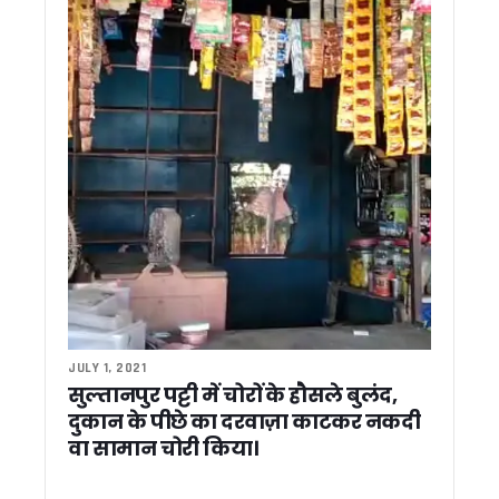
रामनगर में कांग्रेस का प्रदर्शन, बढ़ती महंगाई के विरोध में भाजपा सरका
केंद्र सरकार के 12 साल पूरे होने पर सीएम धामी ने दी PM मोदी को बध
शेफ केशव नेगी गिरफ्तारी मामला: सीएम धामी ने दिल्ली की मुख्यमंत्री रेखा गु
CM धामी ने की उत्तराखंड न्यायाधीश संघ के वार्षिक सम्मेलन में शिरक
किसाऊ बांध परियोजना को मिलेगी रफ्तार, अमित शाह करेंगे हाई लेवल समीक
राहुल गांधी के दौरे पर सियासत तेज, सीएम धामी ने कहा – हेलीकॉप्टर उ
मुनस्यारी पहुंचे राज्यपाल, आईटीबीपी जवानों का बढ़ाया उत्साह सीमा सुरक्
स्टेट बॉक्सिंग ट्रायल में चयनित तानसी रावत राष्ट्रीय बॉक्सिंग चैंपियनशि
रामनगर वन विभाग की बड़ी कार्रवाई: सागौन तस्करी का भंडाफोड़, तीन आ
ब्रिक्स मंच पर चमका उत्तराखंड का आपदा प्रबंधन मॉडल, सिल्क्यारा रेस्क्
CM धामी ने किया खेत बचाओ अभियान को जनआंदोलन बनाने का आह्वान,
मुख्यमंत्री धामी ने किया कालाढूंगी में ‘अभिव्यंजना 5.0’ का शुभारंभ, देशभर
हरीश रावत का सरकार पर तंज़, कहा – भाजपा राज में भ्रष्टाचार बना शि
चुनाव से पहले संगठन साधने में जुटी भाजपा, धामी सरकार ने 6 नेताओं को 
काशीपुर को 25.19 करोड़ की विकास योजनाओं की सौगात, सीएम धामी न
JULY 1, 2021
खटीमा लोहियाहेड हेलीपैड पर सीएम धामी ने सुनीं जनसमस्याएं, अधिकारियो
सुल्तानपुर पट्टी में चोरों के हौसले बुलंद,
भीमताल की सफाई व्यवस्था को मिली नई रफ्तार, सीएम धामी ने हरी झंडी
दुकान के पीछे का दरवाज़ा काटकर नकदी
भीमताल झील के किनारे खिलेगा बोगनबेलिया का रंग, सीएम धामी ने शुरू
वा सामान चोरी किया।
भीमताल को 96.71 करोड़ की सौगात, सीएम धामी ने विकास योजनाओं क
गांवों में आत्मनिर्भरता की नई मिसाल, मुख्य सचिव ने परखे स्वरोजगार मॉड
टिहरी में विकास कार्यों की समीक्षा: मुख्य सचिव ने अफसरों को दिए परियोज