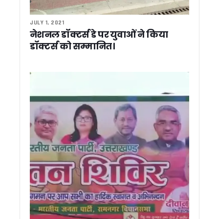
कांवड़ मेला 2026 की तैयारियां तेज, ड्रोन और सीसीटीवी से होगी चौबीसों 
कांग्रेस विधायक लखपत बुटोला ने मंच से की मुख्यमंत्री धामी की सराहन
JULY 1, 2021
पूर्व मुख्यमंत्री विजय बहुगुणा ने मुख्यमंत्री धामी से की शिष्टाचार भेंट, राज्यहि
नेशनल डॉक्टर्स डे पर युवाओं ने किया
राहुल गांधी के उत्तराखंड दौरे को लेकर कांग्रेस सक्रिय, हरीश रावत ने छा
डॉक्टर्स को सम्मानित।
CM धामी का चमोली में हुआ भव्य स्वागत, रोड शो में उमड़े हज़ारों लोग, ज
उत्तराखंड में आपदा प्रबंधन को और मजबूत करने की तैयारी, यूएसडीए
बदरीनाथ चढ़ावा विवाद पर आमने-सामने कांग्रेस और बीकेटीसी, गणेश गो
राहुल गांधी के कार्यक्रम पर सियासत तेज, महेंद्र भट्ट बोले- कांग्रेस फैल
रुद्रपुर और पिथौरागढ़ मेडिकल कॉलेजों को NMC से नहीं मिली मान्यता
शहरी निकायों को आत्मनिर्भर बनाने पर जोर, मुख्य सचिव ने वैज्ञानिक कचरा
पौड़ी गढ़वाल: हरेला पर्व पर मालाग्राम पहुंचे मुख्यमंत्री धामी, पौधरोपण क
उत्तराखंड पर्यटन के लिए 5 वर्षीय रोडमैप तैयार होगा, मुख्य सचिव ने दिए
उत्तराखंड की ड्राफ्ट मतदाता सूची जारी, 19 लाख वोटर्स के फॉर्म में त्रुटि
राहुल गांधी के ‘छात्रों की गूंज’ कार्यक्रम को परेड ग्राउंड में नहीं मिली अन
उत्तराखंड में इको टूरिज्म को मिलेगा नया आयाम, अगस्त तक आ सकती है 
2027 मिशन में जुटी बीजेपी, देहरादून में संगठनात्मक बैठक, बूथ प्रबंध
अमीन दीपक नेगी का मामला जिलाधिकारी के संज्ञान में मौखिक आदेश पर 
सीएम को सौंपा ज्ञापन, जनसेवा शिविर में महिला की मांग पर तुरंत कार्रवा
Uttrakhand: अपर आयुक्त ताजबर सिंह जग्गी को मिला राष्ट्रीय सम्मान, 
देहरादून में लोक संवर्धन पर्व का शुभारंभ, देशभर के शिल्पकारों को मिला 