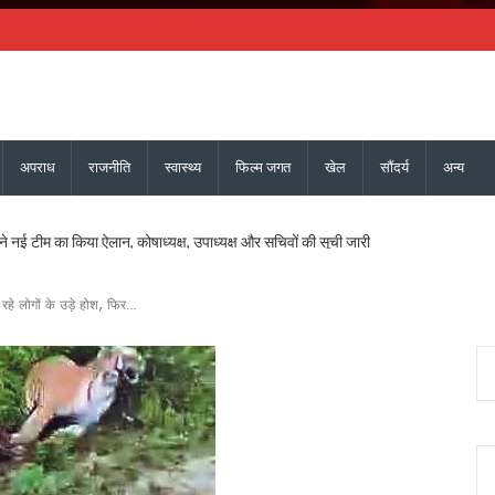
अपराध
राजनीति
स्वास्थ्य
फिल्म जगत
खेल
सौंदर्य
अन्य
ने नई टीम का किया ऐलान, कोषाध्यक्ष, उपाध्यक्ष और सचिवों की सूची जारी
सचिव ने दिये बंद सड़कें जल्द खोलने, चारधाम यात्रा सुरक्षित रखने और अंतिम व्यक्ति तक मौसम अलर्
ेशक की शिष्टाचार भेंट, उत्तराखंड में एनसीसी विस्तार पर हुई चर्चा
 रहे लोगों के उड़े होश, फिर…
की साझेदारी, जल्द होगा विश्वविद्यालयों के बीच समझौता
 हाई अलर्ट, सभी एजेंसियों को सतर्क रहने के निर्देश, देहरादून, चमोली और बागेश्वर में ऑरेंज अलर्ट
वास योजना के सभी लंबित मकान, सचिव आवास ने दिए सख्त निर्देश
 और जिला कार्यालय खोलने पर केंद्र करेगा विचार, मुख्यमंत्री धामी के प्रस्ताव पर केंद्र से मिली 
परियोजनाओं की समीक्षा, आधारभूत ढांचे के विकास पर दिया जोर
ान के लिए भटक रहा परिवहन निगम, पीएम-गृह मंत्री के कार्यक्रमों में लगी 554 बसों का बिल अटक