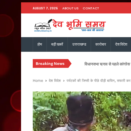
ABOUT US
CONTACT
AUGUST 7, 2026
होम
बड़ी खबरें
उत्तराखण्ड
कारोबार
देश विदेश
Breaking News
विधानसभा चुनाव से पहले कांग्रेस 
मानसून की समीक्षा बैठक में मुख्य 
मुख्यमंत्री धामी से एनसीसी महानिद
Home
देश विदेश
पर्यटकों की जिप्सी के पीछे दौड़ी बाघिन, सफारी कर
संस्कृत शोध में उत्तराखंड-नेपाल 
भारी बारिश को लेकर मुख्यमंत्री का
30 सितंबर तक पूरे होंगे पीएम आ
उत्तराखंड में ईपीएफओ के क्षेत्रीय
मुख्य सचिव ने की वाह्य सहायतित 
उत्तराखंड : ₹2.82 करोड़ के भुगत