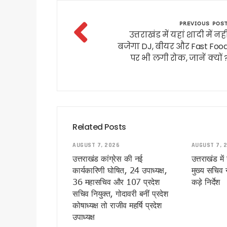
उत्तराखंड में एमबीबीएस के बाद 3
PREVIOUS POS
हरिद्वार में नन्ही बच्ची ने सीएम धा
उत्तराखंड में यहां शादी में नही
हरिद्वार: युवा शक्ति संवाद सम्मेल
बजेगा DJ, बीयर और Fast Foo
राष्ट्रपति भवन के ‘एट होम’ समारोह 
पर भी लगी रोक, जानें क्यों 
टॉपर्स कॉन्क्लेव में 31 स्कूलों 
उत्तराखंड में छह दिन बारिश का द
उत्तर प्रदेश में अटके उत्तराखंड क
एसआईआर प्रक्रिया में खामियों का 
साइबर ठगी पर आरबीआई और एसटीएफ
Related Posts
एनडीआरएफ गदरपुर बटालियन पहुंचे
AUGUST 7, 2026
AUGUST 7, 
खटीमा में मुख्यमंत्री धामी ने सुनी
उत्तराखंड कांग्रेस की नई
उत्तराखंड म
थारू जनजाति संवाद कार्यक्रम में
कार्यकारिणी घोषित, 24 उपाध्यक्ष,
मुख्य सचिव न
36 महासचिव और 107 प्रदेश
मुख्यमंत्री ने सुनीं जन समस्याएं, 
कड़े निर्देश
सचिव नियुक्त, गोदावरी बनीं प्रदेश
SIR के चलते कांग्रेस ने टाली परि
कोषाध्यक्ष तो राजीव महर्षि प्रदेश
सीएम हेल्पलाइन की शिकायतों पर स
उपाध्यक्ष
शहीद ऊधम सिंह के बलिदान को सीए