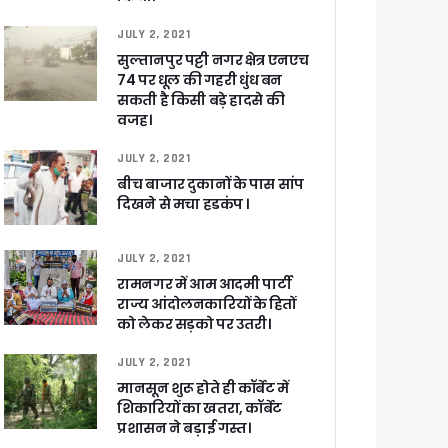
JULY 2, 2021
सुल्तानपुर पट्टी नगर क्षेत्र एनएच
74 पर धूल की गहरी धुंध बन
सकती है किसी बड़े हादसे की
खाकर किया रवाना
वजह।
JULY 2, 2021
बीच बाजार दुकानों के पास सांप
दिखने से मचा हडकंप ।
ेगा विकसित उत्तराखंड
JULY 2, 2021
रामनगर में आम आदमी पार्टी
जूरी
राज्य आंदोलनकारियों के हितों
को लेकर सड़को पर उतरी।
JULY 2, 2021
 आरोपी
मानसून शुरू होते ही कॉर्बेट में
शिकारियों का खतरा, कॉर्बेट
प्रशासन ने बड़ाई गस्त।