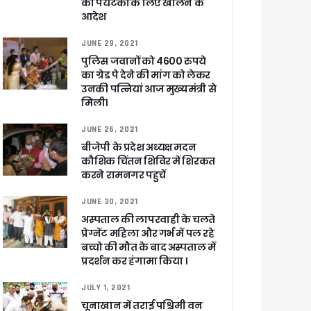
को पर्यटकों के लिए खोलने के
आदेश
JUNE 29, 2021
पुलिस जवानों को 4600 रुपये
का ग्रेड पे देने की मांग को लेकर
उनकी पत्नियां आज मुख्यमंत्री से
 पांडेय
मिली।
JUNE 26, 2021
बीजेपी के प्रदेश अध्यक्ष मदन
कौशिक चिंतन शिविर में शिरकत
करने रामनगर पहुचें
JUNE 30, 2021
अस्पताल की लापरवाही के चलते
प्रेग्नेंट महिला और गर्भ में पल रहे
बच्चो की मौत के बाद अस्पताल में
प्रदर्शन कर हंगामा किया ।
JULY 1, 2021
चूनाखान में तराई पश्चिमी वन