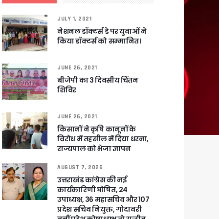
षी पाया गया
JULY 1, 2021
े साथ बैठक कर SIR पर की समीक्षा – ⁠मंडलायुक्तों को जिलेवार विजिट कर सुपर चैकिंग के निर्देश
नेशनल डॉक्टर्स डे पर युवाओं ने
ि
किया डॉक्टर्स को सम्मानित।
JUNE 26, 2021
बीजेपी का 3 दिवसीय चिंतन
शिविर
र रही सरकार
JUNE 26, 2021
किसानों ने कृषि कानूनों के
विरोध में तहसील में दिया धरना,
ी
राज्यपाल को भेजा ज्ञापन
AUGUST 7, 2026
उत्तराखंड कांग्रेस की नई
ली वित्तीय स्वीकृति
कार्यकारिणी घोषित, 24
उपाध्यक्ष, 36 महासचिव और 107
प्रदेश सचिव नियुक्त, गोदावरी
 सरकार – CM धामी