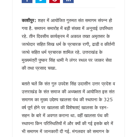
मुख्यमंत्री ने सुनीं जन समस्याएं, अधिकारियों को त्वरित निस्तारण के दिए न
SIR के चलते कांग्रेस ने टाली परिवर्तन संकल्प यात्रा, 10 अगस्त के बाद
सीएम हेल्पलाइन की शिकायतों पर सख्त हुए धामी, जल जीवन मिशन की लंबित
काशीपुर:
शहर में आयोजित गुरुमत संत समागम संपन्न हो
शहीद ऊधम सिंह के बलिदान को सीएम धामी ने किया नमन, कहा- उनका जीव
गया है. समापन समारोह में बड़ी संख्या में अनुयाई उपस्थित
गदरपुर को करोड़ों की विकास सौगात, सीएम धामी ने किया आधुनिक रोडव
सृष्टि कंडारी मौत प्रकरण की होगी सीबी-सीआईडी जांच, मुख्यमंत्री धामी
रहे. तीन दिवसीय कार्यक्रम में अकाल तख्त अमृतसर के
रुड़की में कलश वंदन महारैली का शुभारंभ, सीएम धामी ने कहा – संत रवि
जत्थेदार सहित सिख धर्म के प्रचारक रागी, ढाडी व कीर्तनी
19 लाख मतदाताओं को नोटिस जारी, 13 अगस्त तक कर सकेंगे त्रुटियों
जत्थे सहित धर्म प्रचारक शामिल रहे. उत्तराखंड के
सीएम हेल्पलाइन-1905 की शिकायतों के निस्तारण में लापरवाही बर्दाश्त नहीं
मुख्यमंत्री पुष्कर सिंह धामी ने लंगर स्थल पर जाकर सेवा
8 अगस्त को हल्द्वानी मे खरगे की रैली, तैयारियों में जुटी कांग्रेस, यशप
की तथा प्रसाद चखा.
स्वतंत्रता दिवस पर प्रदेशभर में होंगे भव्य कार्यक्रम, खेल प्रतियोगि
मानसून सीजन में कॉर्बेट की दक्षिणी सीमा पर फ्लैग मार्च, वन्यजीव सुरक्षा 
उत्तराखंड : तकनीकी शिक्षण संस्थानों में परीक्षा गड़बड़ी पर कुलपति समेत 
बताते चलें कि संत गुरु उपदेश सिंह उदासीन उत्तर प्रदेश व
19 लाख मतदाताओं को नोटिस पर उत्तराखंड में सियासी संग्राम, कांग्रे
उत्तराखंड के संत समाज की अध्यक्षता में आयोजित इस संत
राहुल गांधी की भाषा पर सीएम धामी का हमला, कहा – संसद में असंसदीय
समागम का मुख्य उद्देश्य खालसा पंथ की स्थापना के 325
उत्तराखंड: सेना और यूएसडीएमए के बीच समन्वय होगा मजबूत, आपदा रा
वर्ष पूर्ण होने पर खालसा की विशेषताएं खालसा के रहन-
केंद्रीय मंत्री के बयान के विरोध में महिला कांग्रेस का प्रदर्शन, पुतला
सहन के बारे में अवगत कराना था. वहीं खालसा पंथ की
विश्व बाघ दिवस पर सीएम धामी का संदेश, सिंगल यूज़ प्लास्टिक के खि
विश्व बाघ दिवस पर कॉर्बेट में जागरूकता की अलख, छात्रों और स्थानीय 
स्थापना किन परिस्थितियों में और क्यों की गई इसके बारे में
हरिद्वार में मदरसों के पंजीकरण की रफ्तार धीमी, 271 में से केवल 47 ने
भी समागम में जानकारी दी गई. मंगलवार को समागन के
उपनल कर्मियों के अनुबंध पर सख्ती, मुख्य सचिव ने विभागों को तीन दिन