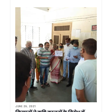
मुख्य सचिव ने की परेड ग्राउंड और सचिवालय पार्किंग परियोजनाओं की समीक्
भारी बारिश का अलर्ट : उत्तरकाशी मे उफनते नालों से पांच गांवों का संपर्क खत
CM धामी ने नीति आयोग की टीम के साथ किया प्रदेश के विकास पर मं
CM धामी ने हरिद्वार मे किया रामकथा में प्रतिभाग, कुंभ-2027 को दिव्य,
बदरीनाथ धाम चढ़ावा मामला: कांग्रेस विधायक लखपत बुटोला ने निष्पक्ष ज
‘जन-जन की सरकार, जन-जन के द्वार’ अभियान 2.00 में उमड़ी भीड़, 46
बदरीनाथ दान-चढ़ावा प्रकरण में धामी सरकार सख्त, उच्चस्तरीय जांच स
धामी की पैरवी का असर, आपदा पुनर्वास के लिए केंद्र ने बढ़ाई वित्तीय मदद
धामी का बड़ा निर्देश: अक्टूबर तक तैयार हों तीन बाबू जगजीवन राम छात्र
हरेला पर्व की तैयारियों में जुटें जिलाधिकारी, मुख्य सचिव ने दिए व्यापक आ
2027 की तैयारी में कांग्रेस, उत्तराखंड की पॉलिटिकल अफेयर्स कमेटी क
उत्तराखंड: फर्जी मेडिकल सर्टिफिकेट पर नहीं होगा ट्रांसफर, शिक्षा विभा
केदारनाथ-बदरीनाथ परियोजनाओं की मुख्य सचिव ने की समीक्षा, निर्माण कार्यो
बदरीनाथ-केदारनाथ विवाद, नेता प्रतिपक्ष ने की मंदिरों से जुड़े आरोपों की
मुख्य सचिव की उच्चस्तरीय बैठक में अल्मोड़ा, पिथौरागढ़ और श्रीनगर में 
30 जुलाई से शुरू होगी कांवड़ यात्रा, मुख्य सचिव ने अधिकारियों को दिये 
जन- जन की सरकार जन-जन के द्वार अभियान का दूसरा चरण जारी, रोजाना 
रामनगर में सेवा पखवाड़ा शिविर: 27 विभाग एक मंच पर, 53 शिकायतों में
SARRA की राज्य स्तरीय बैठक में ‘एक जनपद–एक नदी’ योजना की समीक्षा
JUNE 26, 2021
नाबार्ड परियोजनाओं में तेजी लाने के निर्देश, मुख्य सचिव बोले— तीन दिन 