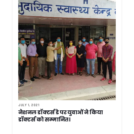
पूर्व मुख्यमंत्री विजय बहुगुणा ने मुख्यमंत्री धामी से की शिष्टाचार भेंट, राज्यहि
राहुल गांधी के उत्तराखंड दौरे को लेकर कांग्रेस सक्रिय, हरीश रावत ने छा
CM धामी का चमोली में हुआ भव्य स्वागत, रोड शो में उमड़े हज़ारों लोग, ज
उत्तराखंड में आपदा प्रबंधन को और मजबूत करने की तैयारी, यूएसडीए
बदरीनाथ चढ़ावा विवाद पर आमने-सामने कांग्रेस और बीकेटीसी, गणेश गो
राहुल गांधी के कार्यक्रम पर सियासत तेज, महेंद्र भट्ट बोले- कांग्रेस फैल
रुद्रपुर और पिथौरागढ़ मेडिकल कॉलेजों को NMC से नहीं मिली मान्यता
शहरी निकायों को आत्मनिर्भर बनाने पर जोर, मुख्य सचिव ने वैज्ञानिक कचरा
पौड़ी गढ़वाल: हरेला पर्व पर मालाग्राम पहुंचे मुख्यमंत्री धामी, पौधरोपण क
उत्तराखंड पर्यटन के लिए 5 वर्षीय रोडमैप तैयार होगा, मुख्य सचिव ने दिए
उत्तराखंड की ड्राफ्ट मतदाता सूची जारी, 19 लाख वोटर्स के फॉर्म में त्रुटि
राहुल गांधी के ‘छात्रों की गूंज’ कार्यक्रम को परेड ग्राउंड में नहीं मिली अन
उत्तराखंड में इको टूरिज्म को मिलेगा नया आयाम, अगस्त तक आ सकती है 
2027 मिशन में जुटी बीजेपी, देहरादून में संगठनात्मक बैठक, बूथ प्रबंध
अमीन दीपक नेगी का मामला जिलाधिकारी के संज्ञान में मौखिक आदेश पर 
सीएम को सौंपा ज्ञापन, जनसेवा शिविर में महिला की मांग पर तुरंत कार्रवा
JULY 1, 2021
Uttrakhand: अपर आयुक्त ताजबर सिंह जग्गी को मिला राष्ट्रीय सम्मान, 
नेशनल डॉक्टर्स डे पर युवाओं ने किया
देहरादून में लोक संवर्धन पर्व का शुभारंभ, देशभर के शिल्पकारों को मिला 
डॉक्टर्स को सम्मानित।
उत्तराखंड मॉडल की देशभर में होगी चर्चा, अल्पसंख्यक शिक्षा अधिनियम पर
सरकारी अनुदान बंद, अब कैसे चलेंगे उत्तराखंड के मदरसे? जानिए सरका
धामी कैबिनेट ने 10 अहम प्रस्तावों पर लगाई मुहर, मदरसा अनुदान समाप्त, 