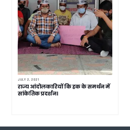
गुवाहाटी में माँ कामाख्या के दरबार पहुंचे सीएम धामी, प्रदेश की सुख-समृद
जनगणना तैयारियों की समीक्षा को उत्तराखंड पहुंचेंगे रजिस्ट्रार जनरल, व
उत्तराखंड: जल संकट से निपटने को पंचायतों की बड़ी जिम्मेदारी, सूखते स्र
NEET 2026 पेपर लीक मामला, नेताप्रतिपक्ष ने केंद्र सरकार को घेरा, य
बैंक कर्मचारियों ने किया काला मास्क पहनकर किया विरोध प्रदर्शन
भारत की सेना बनी आत्मनिर्भर, जल्द जनता को समर्पित होगा सैन्य धाम: 
ऊर्जा संरक्षण से राष्ट्र निर्माण को मजबूती, छोटे प्रयासों से होगा बड़ा बद
दिल्ली में BJP के अध्यक्ष नितिन नबीन से मिले CM धामी, भेंट किया उत्तराखं
आपदा की स्थिति में तत्काल रिस्पांस सुनिश्चित करें-कौशिक* *आपदा प्रबं
नर्सिंग भर्ती की मांग पर पानी की टंकी पर चढ़ीं महिला कांग्रेस अध्यक्ष
उत्तराखंड कांग्रेस में बढ़ी अंदरूनी बयानबाजी ! हरीश रावत को लेकर स
रामनगर में बैंक कर्मचारियों का प्रदर्शन, 25-26 मई को देशव्यापी हड़ता
उत्तराखंड: चुनावी तैयारी के साथ आत्ममंथन में जुटी भाजपा, कमजोर सीट
JULY 2, 2021
राज्य आंदोलकारियों कि हक के समर्थन में
उत्तराखंड को सीएम धामी की बड़ी सौगात, विकास योजनाओं के लिए 256 कर
साहित्यकार मथुरादत्त मठपाल स्मृति भवन का हुआ शिलान्यास…उत्तराखंड 
सांकेतिक प्रदर्शन।
भाजपा में उभर रही युवा नेतृत्व की नई पीढ़ी, धामी-योगी समेत कई चेहरे बन
कांग्रेस प्रभारी कुमारी शैलजा की नेताओं को नसीहत, कहा- बयानबाजी में रख
IFS कैडर में प्रमोशन नियम बदलने की तैयारी, केंद्र सरकार ने राज्यों से म
राज्यपाल गुरमीत सिंह ने किए बदरीनाथ और केदारनाथ धाम के दर्शन, यात
चंपावत प्रकरण पर कांग्रेस का सरकार पर हमला, मानवाधिकार आयोग से नि
पश्चिम बंगाल की नवनिर्वाचित सरकार के शपथ ग्रहण समारोह में शामिल ह