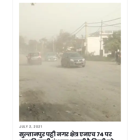
सीमांत नीति घाटी में ‘नीति एक्सट्रीम अल्ट्रा रन’ का भव्य आगाज, देशभ
पद्म भूषण सम्मान मिलने पर मुख्यमंत्री धामी ने भगत सिंह कोश्यारी को दी
धामी सरकार की झीलों को नई पहचान देने की तैयारी भीमताल, नौकुचिया
सूचना विभाग में शासकीय सेवा पूर्ण कर सेवानिवृत्त हुए सहायक निदेशक 
सुशीला तिवारी अस्पताल के पास मेडिकल स्टोरों पर छापा, कई मेडिकल 
अपर जिलाधिकारी (प्रशासन) विवेक राय की अध्यक्षता में जिला गंगा समिति 
भीमताल में बाल संरक्षण आयोग सदस्य योगेश रजवार ने की विभागीय बैठक, 
रुद्रपुर में आवासीय और शहरी विकास परियोजनाओं ने पकड़ी रफ्तार, सचि
देहरादून में अंतरराष्ट्रीय ब्रिक्स अकादमिक सम्मेलन आयोजित, वैश्विक 
रामनगर के रिसोर्ट में दर्दनाक हादसा, स्विमिंग पूल में डूबने से 4 वर्षीय बच्
भारत बौद्धिक राष्ट्रीय परीक्षा में रामनगर महाविद्यालय के सूरज सिंह रावत 
सांसद अजय भट्ट ने महिला चिकित्सालय हल्द्वानी के MCH विंग में जरूरी
राज्यपाल गुरमीत सिंह से सीएम हिमंता बिस्वा सरमा की मुलाकात, असम रेज
खटीमा में मुख्यमंत्री पुष्कर सिंह धामी ने लोहियाहेड हेलीपैड पर सुनी जनस
मुख्यमंत्री पुष्कर सिंह धामी ने विवेक रघुवंशी, भूपेंद्र सिंह चुफाल और प
मुख्य सचिव की अध्यक्षता में मिशन सक्षम आंगनवाड़ी, पोषण, वात्सल्य और 
मुख्य सचिव आनंद बर्द्धन की अध्यक्षता में सड़क सुरक्षा कोष प्रबंधन समि
राहुल गांधी का उत्तराखंड दो दिवसीय दौरा तय, 4 जून को करेंगे अल्मोड़ा मे
JULY 2, 2021
राष्ट्रीय अध्यक्ष के दौरे से पहले भाजपा में सियासी हलचल तेज….
सुल्तानपुर पट्टी नगर क्षेत्र एनएच 74 पर
सरकारी भूमि से अतिक्रमण हटाने का अभियान होगा तेज, भू कानून उल्लं