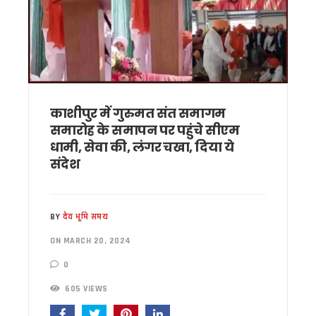
मैदानी सीट से चुनाव लड़ना चाहते हैं हरक सिंह रावत, हाईकमान के सामने
MDDA में हर महीने 2 बार लगेगा ‘समाधान दिवस’, अब सीधे अधिकारियों
‘जन-जन की सरकार, जन-जन के द्वार’ अभियान में साढ़े 6 लाख से अधिक 
कॉमनवेल्थ गेम्स में उत्तराखंड की उन्नति शर्मा ने जीता कांस्य पदक, प्रद
हरिद्वार कांवड़ यात्रा में 50 लाख श्रद्धालु पहुंचे, डीएम-एसएसपी ने पुष्पव
‘नशा मुक्त युवा’ अभियान का शुभारंभ, CM धामी ने भी सुना पीएम मोदी का 
2 महीने के लंबे इंतजार के बाद लैपटॉप चोरी प्रकरण पर FIR,इतने दिन कह
काशीपुर में गुरुमत संत समागम
UKSSSC पेपर लीक मामले में ईडी की बड़ी कार्रवाई, हाकम सिंह की 63.
समारोह के समापन पर पहुंचे सीएम
उत्तराखंड में एमबीबीएस के बाद 3 साल सरकारी सेवा अनिवार्य, फिर मिले
धामी, सेवा की, लंगर चखा, दिया ये
हरिद्वार में नन्ही बच्ची ने सीएम धामी को सुनाया गीत, ‘मोदी है तो मुमकिन है
संदेश
हरिद्वार: युवा शक्ति संवाद सम्मेलन में पहुंचे मुख्यमंत्री धामी, कहा- भा
राष्ट्रपति भवन के ‘एट होम’ समारोह में उत्तराखंड की गर्विता भाकुनी करेंग
टॉपर्स कॉन्क्लेव में 31 स्कूलों के 306 मेधावी छात्र हुए सम्मानित, सफल
उत्तराखंड में छह दिन बारिश का दौर, चार अगस्त तक भारी बारिश का येलो
BY
देव भूमि समय
उत्तर प्रदेश में अटके उत्तराखंड के हजारों करोड़, परिसंपत्तियों के बंटवार
ON MARCH 20, 2024
एसआईआर प्रक्रिया में खामियों का आरोप, कांग्रेस ने मुख्य निर्वाचन अधि
साइबर ठगी पर आरबीआई और एसटीएफ का बड़ा एक्शन प्लान, बैंक-पुलिस 
0
एनडीआरएफ गदरपुर बटालियन पहुंचे मुख्यमंत्री धामी, आपदा प्रबंधन तै
खटीमा में मुख्यमंत्री धामी ने सुनीं जनसमस्याएं, अधिकारियों को त्वरित निस
605 VIEWS
थारू जनजाति संवाद कार्यक्रम में पहुंचे मुख्यमंत्री धामी, समाज की सम