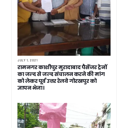
अंकिता भंडारी के माता-पिता से राहुल गांधी की वीडियो कॉल पर बातचीत
सतत विकास और हरित नवाचार पर संगोष्ठी का आयोजन (विश्व पर्यावरण दिव
कांग्रेस को बड़ा झटका ! वरिष्ठ नेता कुन्दन सिंह बथियाल का आकस्मिक
सीएम आवास में बनेगा 3-बी गार्डन, मधुमक्खियों, तितलियों और पक्षियों के
मुख्य सचिव ने किया बजरंग सेतु और हिलान्स हिमालयन भोजनालय का नि
मौसम ने रोका राहुल गांधी का उत्तराखंड दौरा, ‘परिवर्तन का शंखनाद’ कार्
धामी सरकार ने पूर्व सैनिकों, संगठन कार्यकर्ताओं और भाजपा में शामिल नेताओं
राहुल गांधी के उत्तराखंड दौरे पर CM धामी का तंज़ , कहा – सैनिकों के जख्म
आज अल्मोड़ा से राहुल गांधी भरेंगे चुनावी हुंकार, 2027 मिशन का होगा 
स्वास्थ्य सेवाओं में सुधार की कवायद, अल्मोड़ा से उत्तरकाशी तक 7 जिल
JULY 1, 2021
मुख्य सचिव ने सिंगल विंडो सिस्टम की 65वीं बैठक में लंबित प्रकरणों प
रामनगर काशीपुर मुरादाबाद पैसेंजर ट्रेनों
मुख्य सचिव आनंद बर्द्धन के निर्देश, आभा और अपार आईडी से जुड़ेगा बच्चों 
का जल्द से जल्द संचालन करने की मांग
चारधाम यात्रा व्यवस्थाओं का सीएम धामी ने लिया जायजा, ऋषिकेश ट्रा
को लेकर पूर्व उत्तर रेलवे गोरखपुर को
अखिल भारतीय महापौर परिषद की बैठक में धामी ने कहा – विकसित भारत
ज्ञापन भेजा।
मंत्री गणेश जोशी ने राहुल गांधी को बताया भाजपा का ‘स्टार प्रचारक’, कह
सीएम धामी से राजस्थान के कैबिनेट मंत्री मदन दिलावर की मुलाकात, शि
सीएम धामी से राजस्थान विधानसभा अध्यक्ष वासुदेव देवनानी की मुलाका
देवप्रयाग हादसे पर सीएम धामी ने जताया गहरा शोक, घायलों के बेहतर इला
किसानों के लिए अलर्ट: एग्री स्टैक पंजीकरण में तेजी लाएं, वरना अटक 
सितारगंज के फराज मियां बने डिप्टी कलेक्टर, UKPCS-2024 में हासिल
उत्तराखंड में अफसरशाही में फेरबदल, 4 IAS और 2 PCS अधिकारियों के