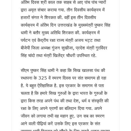
अंतिम दिवस श्री काल तक साहब से आए पांच पांच प्यारों
कल 30 जुलाई को 14 राज्यों में भारी बारिश का अलर्ट, उत्तराखंड समेत कई 
द्वारा अमृत संचार कराया गया. तीन दिवसीय कार्यक्रम में
उत्तराखंड के आपदा प्रबंधन मॉडल की देशभर में सराहना, एनडीएमए-एनड
हजारों संगत ने शिरकत की. वहीं इस तीन दिवसीय
CM धामी ने स्वच्छ गतिशील परिवर्तन नीति के तहत 6 वाहन स्वामियों को
कार्यक्रम में अंतिम दिन उत्तराखंड के मुख्यमंत्री पुष्कर सिंह
भारी बारिश पर धामी सरकार अलर्ट, सभी विभागों को 24 घंटे सतर्क रहने के
पहली ही बारिश में जवाब दे गया करोड़ों का पुल ? निर्माण कार्य पर उठे सवाल
धामी ने बतौर मुख्य अतिथि शिरकत की. कार्यक्रम में
कांवड़ मेले में साइबर कमांडो की तैनाती, फेक न्यूज और अफवाह फैलाने वा
पर्यटन एवं केंद्रीय रक्षा राज्य मंत्री अजय भट्ट तथा
उत्तराखंड में बारिश का कहर जारी, 150 से ज्यादा सड़कें बंद, कल भी कई ज
बीजेपी जिला अध्यक्ष गुंजन सुखीजा, प्रदेश मंत्री गुरविंदर
देहरादून की साइंस सिटी का प्रदेशभर के स्कूली विद्यार्थियों को कराया
सिंह चांदो तथा मंत्री खिलेंद्र चौधरी उपस्थित रहे.
उत्तराखंड में 1 अगस्त तक भारी बारिश का अलर्ट…!
परमवीर चक्र विजेताओं की अनुग्रह राशि बढ़कर 2 करोड़, CM धामी ने 
कॉमनवेल्थ में भारतीय खिलाड़ियों का जलवा, मुख्यमंत्री धामी ने दी ऋ
सीएम पुष्कर सिंह धामी ने कहा कि सिख खालसा पंथ की
कांवड़ यात्रा 2026 : साधु-संतों ने की संयमित यात्रा की अपील, डीजे, 
स्थापना के 325 वें स्मरण दिवस पर संत समागम हो रहा
बदरीनाथ चढ़ावा प्रकरण: प्रमोद नौटियाल की जमानत याचिका खारिज, एस
है. ये बहुत ऐतिहासिक है. इस प्रकार के समागम से पता
उत्तराखंड : 10 आईएएस और एक आईएफएस अधिकारी के कार्यभार में बद
चलता है कि हमारे सिख गुरुओं के द्वारा भारत के गुरुओं के
सास को बाघ के जबड़ों से बचाने के लिए बहू ने दिखाई बहादुरी, हंसिया से 
द्वारा किस तरह अपने पंथ की तथा देश, धर्म व संस्कृति की
कारगिल विजय दिवस पर सीएम धामी का बड़ा ऐलान, परमवीर चक्र विजेता
रक्षा के लिए अपने प्राणों का बलिदान दिया गया. अपने
पूर्व कैबिनेट मंत्री हीरा सिंह बिष्ट को मुख्यमंत्री धामी ने दी श्रद्धांजल
साहित्यकारों से बोले सीएम धामी: उत्तराखंड को बनाएंगे साहित्यिक पर्यटन
जीवन को लगाया तभी वह महान हुए. उन सब का स्मरण
उत्तराखंड में GST संग्रहण में बड़ी बढ़त, पहली तिमाही में नेट SGST 
आने वाली पीढ़ियां करें उसके लिए इस प्रकार के संत
पेपर लीक पर कांग्रेस का हल्लाबोल, प्रदेश अध्यक्ष समेत कई नेता सुद्धोवा
समागम भावी विरासत को सौंपने के लिए सबसे अच्छा माध्यम