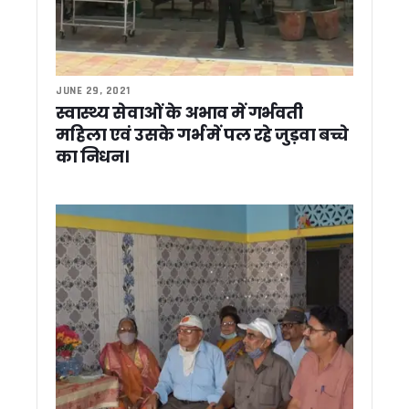
सूचना विभाग में रामपाल सिंह रावत बने सहायक निदेशक, शासनादेश जा
फिल्मी सपनों को धामी सरकार का साथ, तीन युवाओं को मिली लाखों रुपये 
जनता के बीच फिर उतरेगी धामी सरकार, 4 जुलाई से शुरू होगा 15 दिन
उत्तराखंड को पीएम कृषि सिंचाई योजना-2.0 के लिए केंद्र का विशेष स
JUNE 29, 2021
मुख्य सचिव की अध्यक्षता में हुई व्यय वित्त समिति (ईएफसी) की बैठ
स्वास्थ्य सेवाओं के अभाव में गर्भवती
प्रधानमंत्री निधि से केंद्र उत्तराखंड को देगा 4 एमआरआई, 5 डिजिटल
महिला एवं उसके गर्भ में पल रहे जुड़वा बच्चे
कुंभ 2027 से पहले अखाड़ों की गुटबाजी आई सामने ! शहरी विकास मंत्री
पांच साल पूरे होने पर भाजपा की तैयारी, एनडी तिवारी का रिकॉर्ड तोड़ने 
का निधन।
लोहाघाट से कांग्रेस का चुनावी शंखनाद, गोदियाल ने गिनाईं गारंटियां; 1
उत्तराखंड में SIR अभियान तेज, 92% मतदाता फॉर्म डिजिटाइज; ‘अन-कल
जसपाल राणा के बाद मां श्यामा देवी का भी निधन, मुख्यमंत्री धामी समेत कई
चंपावत को मिली अत्याधुनिक एमआरआई मशीन की सौगात, सीएम धामी ने
चंपावत को मॉडल जनपद बनाने का संकल्प, CM धामी ने किया ₹123.7
सोशल मीडिया पर बम धमकी देने वाला हरियाणा का युवक गिरफ्तार, उत्तरा
लोहियाहेड वाटर बाईपास बनेगा पर्यटन का नया केंद्र, CM धामी ने कहा – श
रामनगर में सीएम धामी ने बच्चों को दिए सफलता के मंत्र, सुनीं लोगों की सम
156 करोड़ की लागत से बने 1872 पीएम आवास जल्द होंगे आवंटित: मुख
स्वास्थ्य जागरूकता शिविर में नन्हे कलाकारों ने जीता सभी का दिल
काशीपुर: मुख्य सचिव आनंद बर्द्धन ने काशीपुर में विकास परियोजनाओं का किया
भाजपा हैट्रिक पर नजर, कांग्रेस सत्ता वापसी की कवायद में; दोनों दलो