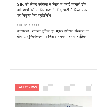
राहुल गांधी के कार्यक्रम पर भाजपा का पलटवार, महेंद्र भट्ट बोले— छात्
SIR को लेकर कांग्रेस ने जिलों में बनाई कानूनी टीम,
‘छात्रों की गूंज’ कार्यक्रम में उमड़ा छात्रों का सैलाब, राहुल गांधी से सं
दावे-आपत्तियों के निस्तारण के लिए पार्टी ने जिला स्तर
देहरादून में राहुल गांधी का बदला अंदाज, शिक्षा और युवाओं के मुद्दों पर क
पर नियुक्त किए प्रतिनिधि
राहुल गांधी के सामने छलका रिया के पिता का दर्द, बोले— मेरी बेटी जैसा 
मुख्यमंत्री धामी ने प्रदेश के विभिन्न क्षेत्रों में विकास योजनाओं एवं निर्म
AUGUST 5, 2026
उत्तराखंड में बनेगा देश का पहला ‘अग्निवीर सेल’, CM धामी ने किया पूर्व
उत्तराखंड: राजस्व पुलिस एवं भूलेख सर्वेक्षण संस्थान का
सोमनाथ स्वाभिमान पर्व यात्रा का दल उत्तराखंड के लिए रवाना, तीर्थया
होगा आधुनिकीकरण, प्रशिक्षण व्यवस्था बनेगी हाईटेक
देहरादून पहुंचते ही दिवंगत अमर मेहता के घर पहुंचे राहुल गांधी, परिजनो
हरेला प्रकृति संरक्षण और सांस्कृतिक विरासत का जन आंदोलन, CM धामी न
सिलक्यारा हादसे पर सीएम धामी सख्त, मृतक के परिजनों को तत्काल मुआवजा 
43 धार्मिक स्थलों से हटाए गए लाउडस्पीकर, ध्वनि प्रदूषण पर दून पुलिस 
देहरादून: राहुल गांधी के कार्यक्रम से पहले प्रोग्राम स्थल पर बड़ा हादसा
मुख्य सचिव ने लखवाड़ परियोजना का किया निरीक्षण, 2031 तक निर्माण पूर
हरेला पर मुख्यमंत्री धामी ने वृद्ध जागेश्वर में की पूजा-अर्चना, प्रदेश की
मुख्यमंत्री ने किया श्रावणी मेले का शुभारंभ, कहा – 147 करोड़ की जागेश
उत्तराखंड: हरेला से पहले ‘ब्लैक हरेला’ अभियान तेज, पेड़ कटान के विरोध म
LATEST NEWS
‘वेड इन उत्तराखंड’ को मिलेगी नई रफ्तार, राज्य को विश्वस्तरीय वेडिं
लोकपर्व हरेला पर पूरे उत्तराखंड में हरियाली का उत्सव, 10 लाख पौधों के
कांवड़ मेला 2026 की तैयारियां तेज, ड्रोन और सीसीटीवी से होगी चौबीसों 
कांग्रेस विधायक लखपत बुटोला ने मंच से की मुख्यमंत्री धामी की सराहन