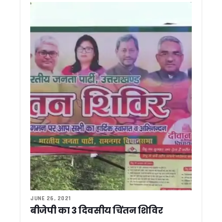
‘बेबी डू डाई डू’ की टीम देहरादून पहुंची, दर्शकों के प्यार का जताया आभ
17 जुलाई को देहरादून आएंगे राहुल गांधी, ‘छात्रों की गूंज’ कार्यक्रम में यु
स्वामी आनंद स्वरूप की मांग – मंदिरों में सरकारी दखल खत्म हो, भाजपा 
सहसपुर जनसेवा शिविर में पहुंचे सीएम धामी, अधिकारियों को दिये मौके पर
हरेला-2026 के लिए पहली बार एक्शन प्लान, 10 लाख पौधारोपण का लक्ष
अरेबिया मदरसों का अनुदान खत्म, धामी कैबिनेट का बड़ा फैसला, 202
17 जुलाई को देहरादून आएंगे राहुल गांधी, कांग्रेस ने 12 से 15 हजार छात
पूर्व विधायकों ने मुख्यमंत्री धामी को दी बधाई, सबसे लंबे कार्यकाल पर ज
सर्वाधिक कार्यकाल पूरा करने पर मुख्यमंत्री धामी का अभिनंदन, विभिन्न स
दिल्ली में सीमा सुरक्षा पर मंथन, उत्तराखंड पुलिस ने पेश किया सामुदायिक 
देहरादून में आज से शुरू होगा ‘लोक संवर्धन पर्व’, केंद्रीय मंत्री किरेन रिजि
2027 चुनाव की तैयारी में जुटी कांग्रेस, देहरादून में वेणुगोपाल ने बनाय
‘सारा’ तैयार करेगा भूजल रिचार्ज नीति, ‘एक जनपद-एक नदी’ परियोजना को 
ज्योतिर्मठ पुनर्वास कार्यों की एनडीएमए ने की समीक्षा, प्रगति पर जताया संतो
दिल्ली दौरे के दौरान सीएम धामी ने की रेल मंत्री से मुलाक़ात, मंत्री के साम
CM धामी ने की बारिश की स्थिति की समीक्षा, सभी विभागों को हाई अलर्ट प
मुख्यमंत्री धामी ने बैंकों को दिया निर्देश, ऋण-जमा अनुपात बढ़ाने के लि
बदरीनाथ चढ़ावा मामले पर मुख्यमंत्री धामी का सख्त रुख, कहा – दोषियों प
JUNE 26, 2021
‘जन-जन की सरकार, जन-जन के द्वार’ अभियान के तहत दूरस्थ क्षेत्रों तक 
बीजेपी का 3 दिवसीय चिंतन शिविर
उत्तराखंड में कल भी भारी बारिश का अलर्ट, प्रशासन को 24 घंटे सतर्क रहन