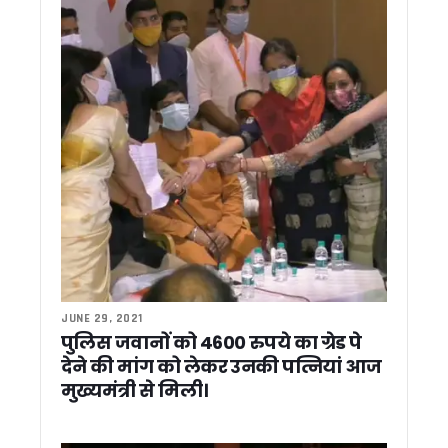
27 जून तक पहाड़ों में बारिश के आसार, 25 जून तक येलो अलर्ट जारी
देहरादून पुलिस में बड़ा फेरबदल, कई कोतवाल बदले गए
हरि सेवा आश्रम में संत सम्मेलन में शामिल हुए सीएम धामी, सनातन संस्कृत
ब्रिटेन में गिरफ्तार हुए उत्तराखंड के जहाज कप्तान, परिवार ने केंद्र सर
विधायक उमेश शर्मा की पहल से द्रोण वाटिका कॉलोनी में पेयजल पाइपलाइ
शहीद लेफ्टिनेंट बीरेश्वर गोस्वामी को श्रद्धांजलि देने अल्मोड़ा पहुंचे मु
CM धामी ने राजकीय महाविद्यालय दन्या में किया नवनिर्मित भवन का लोकार
पासपोर्ट सत्यापन में उत्तराखंड पुलिस को राष्ट्रीय सम्मान, विदेश मंत्री
कांग्रेस ने 2027 चुनाव की तैयारियां शुरू कीं, 28 जून से चलाया जाए
पौड़ी मंडल मुख्यालय में अफसरों की मौजूदगी होगी अनिवार्य, कमिश्नर ने
तराई पश्चिमी वन प्रभाग की सख्त निगरानी से खनन राजस्व में ऐतिहासिक
रिस्पना को नया जीवन देने की तैयारी, प्रशासन-नगर निगम की संयुक्त मु
एक क्लिक में 4,400 श्रमिकों को 11 करोड़ की सौगात, सीएम धामी ने DB
8 लाख किसानों के खातों में पहुंचे 159 करोड़, सीएम धामी बोले- किसानों की
उत्तराखंड में कल NEET का री-एग्जाम, 21 हजार से अधिक अभ्यर्थी देंगे पर
JUNE 29, 2021
पुलिस जवानों को 4600 रुपये का ग्रेड पे
मुख्य सचिव ने रेलवे बोर्ड के अध्यक्ष से ऋषिकेश-उत्तरकाशी व टनकपुर-बाग
देने की मांग को लेकर उनकी पत्नियां आज
PM-VBRY योजना के तहत 900 से अधिक नियोक्ताओं को मिला प्रोत्साहन, 
VHP मार्गदर्शक मंडल की बैठक में कई अहम प्रस्ताव पारित, गौ रक्षा का
मुख्यमंत्री से मिली।
पेपर लीक और बेरोजगारी पर कांग्रेस का प्रदेशव्यापी अभियान, युवाओं के म
उत्तराखंड: गुंडा एक्ट मामले में बिल्डर पुनीत अग्रवाल को हाईकोर्ट से ब