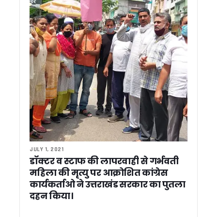
कनिया नहर में गिरे व्यक्ति को फायर सर्विस ने सुरक्षित बचाया
देहरादून की अर्थव्यवस्था को रफ्तार देने वाली योजनाएं बनें जिला प्लान 
नीति घाटी में रोमांच का महाकुंभ, एमटीबी चैलेंज के साथ संपन्न हुई ‘नीति 
चारधाम यात्रा का नया मंत्र: सुरक्षित यात्रा, सुगम दर्शन और सतत संव
उत्तराखंड पीसीएस 2024 का रिजल्ट जारी, जसमीत कौर बनीं टॉपर
पूर्व मुख्यमंत्री भुवन चंद्र खण्डूड़ी को श्रद्धांजलि, मुख्यमंत्री ने पूर्व
आपदा प्रबंधन में उत्तराखंड बना मिसाल, श्रीलंका के 40 अधिकारियों न
उत्तराखंड BJP ने किया PM के संदेश को दरकिनार ? नितिन नवीन के का
हाइब्रिड वाहनों पर भी लगेगा ग्रीन सेस, उत्तराखंड सरकार जल्द बदलेगी
रामनगर में वन विभाग की बड़ी कार्रवाई, अवैध खनन में लिप्त ट्रैक्टर-ट्र
सेरेब्रल पाल्सी को दी मात, अनुराग रावत ने नीति एक्सट्रीम अल्ट्रा रन में
नीति घाटी को धामी की बड़ी सौगात, बॉर्डर टूरिज्म और होम स्टे विकास 
276 युवाओं को मिले नियुक्ति पत्र, सीएम धामी ने कहा – अब योग्यता औ
मुख्यमंत्री ने छात्राओं के साथ सुना ‘मन की बात’, बोले- प्रेरणादायी कहा
JULY 1, 2021
डॉक्टर व स्टाफ की लापरवाही से गर्भवती
राहुल गांधी की अल्मोड़ा रैली पर कांग्रेस का फोकस, 20 हजार से अधिक भ
धामी मॉडल से प्रभावित दिखे भाजपा अध्यक्ष, बोले- उत्तराखंड में तीसरी 
महिला की मृत्यु पर आक्रोशित कांग्रेस
भाजपा का मिशन-2027 शुरू, राष्ट्रीय अध्यक्ष ने बूथ कार्यकर्ताओं को दि
कार्यकर्ताओ ने उत्तराखंड सरकार का पुतला
राहुल गांधी के उत्तराखंड दौरे के लिए कांग्रेस ने बनाया कंट्रोल रूम, नेताओ
दहन किया।
राहुल गांधी के दौरे से पहले उत्तराखंड पहुंचीं कुमारी शैलजा, तैयारियों का
ऑपरेशन प्रहार: नैनीताल पुलिस की बड़ी कार्रवाई, स्मैक तस्कर और कच्ची