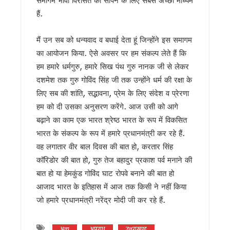
मुख्यमंत्री धामी ने विभिन्न विकास कार्यों के लिए 4 करोड़ रुपये की वित्तीय
हैं.
मुख्यमंत्री धामी ने सुनी जन समस्याएं, अधिकारियों को त्वरित समाधान
यूटीयू सेमेस्टर परीक्षा प्रश्नपत्र लीक मामले में सहायक प्रोफेसर गिरफ्त
मैं उन सब को धन्यवाद व बधाई देता हूं जिन्होंने इस समागम
कांवड़ मेले के लिए रेलवे की बड़ी तैयारी, पांच विशेष रेल सेवाओं का होगा सं
उत्तराखंड में आपातकालीन सेवाएं होंगी और तेज, 112 से जुड़ेंगी सभी हेल्प
का आयोजन किया. ऐसे अवसर पर हम संकल्प लेते हैं कि
जैव विविधता संरक्षण को मिलेगा नया बल, कॉर्बेट में भारत-नेपाल के अधिक
हम हमारे धर्मगुरु, हमारे सिख पंथ गुरु नानक जी से लेकर
निर्माण श्रमिकों के लिए बड़ी सौगात, धामी सरकार ने शुरू कीं नई कल्य
दशमेश तक गुरु गोविंद सिंह जी तक उन्होंने धर्म की रक्षा के
एलआईयू निरीक्षक मनोज मनराल को मुख्यमंत्री धामी ने दी श्रद्धांजलि, श
लिए सब की शांति, सद्भावना, प्रेम के लिए संदेश व प्रेरणा
पेपर लीक विरोध प्रदर्शन पर बोले सीएम धामी, “छात्रों को राजनीतिक म
हम को दी उसका अनुसरण करेंगे. आज उसी को आगे
मुख्यमंत्री एकल महिला स्वरोजगार योजना के द्वितीय चरण का शुभारंभ, 
उत्तराखंड में बनेगा संस्कृत आयोग, सरकार ने 10 अगस्त तक मांगे सुझ
बढ़ाने का काम एक भारत श्रेष्ठ भारत के रूप में विकसित
नीट परीक्षा विवाद पर देहरादून में गरमाई सियासत, कांग्रेस-एनएसयूआई 
भारत के संकल्प के रूप में हमारे प्रधानमंत्री कर रहे हैं.
उत्तराखंड की बेटियों ने अंतरराष्ट्रीय मुक्केबाजी में लहराया परचम, मुख्यम
वह लगातार वीर बाल दिवस की बात हो, करतार सिंह
आम महोत्सव में बोले सीएम धामी: किसान उत्तराखंड की सबसे बड़ी ताकत,
कॉरिडोर की बात हो, गुरु तेज बहादुर प्रकाश पर्व मनाने की
राहुल गांधी की हिरासत और छात्रों पर लाठीचार्ज के विरोध में देहरादून में 
बात हो या हेमकुंड गोविंद घाट रोपवे बनाने की बात हो
उत्तराखंड में पत्रकार कल्याण कोष से 9 दिवंगत पत्रकारों के आश्रितों 
आजाद भारत के इतिहास में आज तक किसी ने नहीं किया
अगस्त के पहले सप्ताह उत्तराखंड आ सकते हैं मल्लिकार्जुन खरगे, हल्द्वानी मे
हरिद्वार में गंगा कॉरिडोर का शिलान्यास, ₹235 करोड़ की परियोजनाओं को 
जो हमारे प्रधानमंत्री नरेंद्र मोदी जी कर रहे हैं.
हेडलाइन: भर्तियों की मांग को लेकर सचिवालय कूच, बेरोजगारों को पुलिस न
बीकेटीसी अध्यक्ष का गोदियाल पर पलटवार, मंदिर समिति के धन के दुरुपय
अन्य
अपराध
उत्तराखण्ड