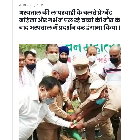
मानसून आपदाओं से निपटने के लिए क्षमता निर्माण पर जोर, दो दिवसीय राष्ट
JUNE 30, 2021
पद्मश्री जसपाल राणा के निधन से खेल जगत को बड़ा झटका, सीएम धामी
अस्पताल की लापरवाही के चलते प्रेग्नेंट
दो दिवसीय दौरे पर राष्ट्रपति द्रोपदी मुर्मू पहुंचीं दून, राज्यपाल और CM 
महिला और गर्भ में पल रहे बच्चो की मौत के
धामी ने कहा – तुष्टिकरण नहीं, संतुष्टिकरण मोदी सरकार की पहचान, गि
बाद अस्पताल में प्रदर्शन कर हंगामा किया ।
उत्तराखंड ऊर्जा विभाग में बड़ा खेल ! नियम बदलकर पसंदीदा अधिकारी क
उत्तराखंड कांग्रेस मीडिया कमेटी के चेयरमैन राजीव महर्षि ने की कर्नाटक
औद्यानिकी एवं वानिकी विश्वविद्यालय को मिला नया कुलपति, डॉ. भगवती प्
नीति आयोग की बैठक में CM धामी ने उठाए उत्तराखंड के विकास के मुद्
एनडीए कॉन्क्लेव पर बोले सीएम धामी, पीएम मोदी का संबोधन बताया प्रेरण
विज्ञान और पारंपरिक ज्ञान के समन्वय से आपदा प्रबंधन होगा मजबूत, मानस
SIR जागरूकता अभियान में अधूरी तैयारी पर भड़के डीएम आशीष चौहान
प्रधानमंत्री मोदी का मार्गदर्शन उत्तराखंड के विकास के लिए प्रेरणा: सीए
उत्तराखंड में SIR अभियान ने पकड़ी रफ्तार, तीन दिन में 19 लाख मतदात
पीएम मोदी के 12 साल पूरे होने पर प्रवीण तोगड़िया ने दी बधाई, यूसीसी
मोदी सरकार के 12 साल पूरे होने पर केदारनाथ धाम में विशेष पूजा, देश और
CM धामी ने विभिन्न विकास कार्यों के लिए दी 89 करोड़ रुपये से अधिक की
जस्सागाँजा में सड़क पुनर्निर्माण और डंपरों की आवाजाही को लेकर ग्रामीण
सांसद चंद्रशेखर आजाद ने की टिहरी मे हुए हत्याकांड की निंदा, CM धामी 
72 घंटे में बच्चा चोरी गिरोह का पर्दाफाश, दो महिलाओं समेत छह आरोपी
रामनगर में यातायात नियमों के उल्लंघन पर पुलिस की सख्ती, कोसी बैराज क
हरिद्वार अर्धकुंभ पर सियासी घमासान, ठुकराल के बयान पर बीजेपी का प