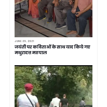
जिला उद्योग केंद्र परिसर में अवैध बिजली उपयोग का खुलासा, विजिलेंस छा
2027 चुनाव का बिगुल: चंपावत से कांग्रेस का ‘परिवर्तन संकल्प’ अभिया
महिला स्वास्थ्य जागरूकता के साथ मोटे अनाज को बढ़ावा, ‘उमा’ संगठन
शांतिकुंज पहुंचे केंद्रीय मंत्री जे.पी. नड्डा और सीएम धामी, श्रद्धेया शै
शांतिकुंज के दधीचि अंगदान संकल्प अभियान में केंद्रीय मंत्री और सीएम 
देहरादून : हाई सिक्योरिटी जोन में दिनदहाड़े चोरी, मंत्री-सीएम आवास के प
पौड़ी में गुलदार का खूनी आतंक, घास काटने गई महिला को बनाया निवाला
हाईकोर्ट का बड़ा फैसला, कानूनी प्रक्रिया के बिना अवैध कब्जा नहीं हट
JUNE 29, 2021
उत्तराखंड मदरसा बोर्ड का काउंटडाउन शुरू, 30 जून के बाद होगी नई शिक्ष
जयंती पर कविताओं के साथ याद किये गए
केंद्रीय कृषि मंत्री शिवराज सिंह चौहान ने किया ‘खेत बचाओ अभियान’ 
मथुरादत्त मठपाल
पंतनगर पूर्व छात्र सम्मेलन में कृषि के भविष्य पर मंथन, केंद्रीय मंत्र
पंतनगर में छात्रों संग खेत में उतरे शिवराज, कहा – खेती किताबों से नही
प्रोटोकॉल उल्लंघन पर भड़के विधायक मदन बिष्ट, कहा – झूठ बोलकर राज
हल्द्वानी में फायर सेफ्टी नियमों की अनदेखी पर बड़ी कार्रवाई, 7 कोचिंग स
हरिद्वार जमीन घोटाले में विजिलेंस का एक्शन तेज, आरोपियों के ठिकानों प
आपातकाल लोकतंत्र पर सबसे बड़ा प्रहार था, लोकतंत्र सेनानियों का सं
मोतीचूर मिट्टी विवाद के बाद हरिद्वार के जिला खनन अधिकारी हटाए ग
पासपोर्ट नागरिकता का नहीं, यात्रा का दस्तावेज ! MEA के बयान पर छिड
चारधाम यात्रा में अराजकता फैलाने वालों पर सख्त हुए सीएम धामी, कानून ह
धामी सरकार की बड़ी सौगात, रुद्रपुर में सिर्फ 3 लाख रुपये में मिलेगा आध
सीएम धामी से मिला बैरागीवाला हत्याकांड का पीड़ित परिवार, CM ने दि