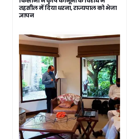
किसानों ने कृषि कानूनों के विरोध में
उत्तराखंड में प्रतिनियुक्ति नियमों की उड़ रही धज्जियां ! मूल विभाग लौ
तहसील में दिया धरना, राज्यपाल को भेजा
बदरीनाथ चढ़ावा विवाद पर बोले त्रिवेंद्र, निष्पक्ष जांच हो, दोषी मिले तो स
ज्ञापन
उत्तराखंड: SIR में 13 लाख से ज्यादा वोटरों पर असर, 2027 चुनाव का 
कांवड़ मेले की तैयारियां तेज, हरिद्वार-बिजनौर पुलिस ने बनाया संयुक्त 
मसूरी की सड़कों पर साइकिल से निकले केंद्रीय मंत्री, IAS प्रशिक्षुओं स
कांग्रेस का बड़ा अनुशासनात्मक एक्शन, पिथौरागढ़ के तीन नेताओं को 
टनकपुर में मुख्यमंत्री धामी का दिखा पहाड़ी अंदाज, चूल्हे पर बनाई मंडु
मानसून में वन एवं वन्यजीव सुरक्षा को लेकर कॉर्बेट टाइगर रिजर्व का फ्लैग 
रामनगर के रिसॉर्ट में हाई-प्रोफाइल सेक्स रैकेट का भंडाफोड़, 51 गिरफ्
टनकपुर से कैलाश मानसरोवर यात्रा का शुभारंभ, सीएम धामी ने 49 श्रद्
रामनगर/नैनीताल: मानसून में नहीं रुकेगा सफर, सीएम धामी ने धनगढ़ी पु
उत्तराखंड दौरे पर आएंगे केसी वेणुगोपाल, चुनावी रणनीति पर कांग्रेस की
‘सेवा पखवाड़ा’ में उमड़ा जनसैलाब, एक ही मंच पर 3,500 से अधिक लोग
वन भूमि विवादों के समाधान का बनेगा ‘कॉमन फॉर्मूला’, धामी ने कहा – केंद
बदरीनाथ चढ़ावा विवाद पर बोले सतपाल महाराज, ‘सबूत दें विपक्ष, हर जां
‘इलेक्टेड नहीं, सिलेक्टेड मुख्यमंत्री हैं धामी’, पांच साल के कार्यकाल प
CM धामी के प्रयास हुए सफल, टनकपुर से हजूर साहिब नांदेड़ तक चलेगी सीध
मुख्यमंत्री धामी के पाँच वर्ष पूर्ण होने पर उत्तरकाशी में विशेष पूजा-अर्चन
धामी के 5 साल बेमिसाल: यूसीसी, नकल विरोधी कानून, सख्त भू-कानून, म
‘मुख्य सेवक’ के रूप में धामी के पांच साल पूरे, विकास का श्रेय पीएम 
परिवर्तन संकल्प यात्रा में कांग्रेस प्रदेश अध्यक्ष का बड़ा आरोप, कहा – 