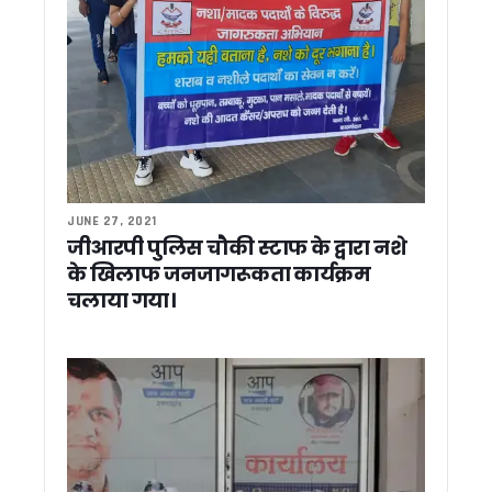
उत्तराखंड के हर ब्लॉक में विकसित होंगे आदर्श कृषि और उद्यान गांव, सीएम ध
देहरादून: पीएम मोदी की अपील के खिलाफ सर्राफा व्यापारियों का प्रदर्
उत्तराखंड पुलिस का ‘ऑपरेशन प्रहार’ जारी, 1400 से ज्यादा अपराधी ग
देहरादून: स्टांप चोरी और अवैध रजिस्ट्रियों पर बड़ा एक्शन, विकासनगर उ
उत्तराखंड में 29 मई से शुरू होगी SIR प्रक्रिया, 8 जून से घर-घर पहुंचेंगे
कार्बेट टाइगर रिजर्व में हाथी गणना-2026 हेतु प्रशिक्षण कार्यक्रम आयो
पेपर लीक मामलों मे कांग्रेस का केंद्र सरकार पर हमला ! गणेश गोदियाल ने 
पानी की टंकी पर चढ़कर प्रदर्शन करना पड़ा भारी, महिला कांग्रेस प्रदेश 
उत्तराखंड में 307 युवाओं को CM धामी ने सौंपे नियुक्ति पत्र, स्वास्थ्य
JUNE 27, 2021
पीएम की ‘सोना’ अपील का उल्टा असर ? देहरादून में बढ़ी खरीदारी, ग्राहकों
जीआरपी पुलिस चौकी स्टाफ के द्वारा नशे
पौड़ी: पालकोट में भाजपा प्रशिक्षण वर्ग, सीएम धामी ने कार्यकर्ताओं में भरा
के खिलाफ जनजागरूकता कार्यक्रम
धामी सरकार का फैसला: उत्तराखंड में अल्पसंख्यक शिक्षा व्यवस्था में बड
चलाया गया।
Dhami Cabinet : प्रदेश के पहले महिला स्पोर्ट्स कॉलेज के लिए 16 पद मं
कांग्रेस नेताओं ने राज्यपाल से की मुलाकात, कानून व्यवस्था और इन मामल
चारधाम यात्रा 2026 ने पकड़ी रफ्तार, 25 दिनों में 12.60 लाख श्रद्धालु
धामी कैबिनेट का बड़ा फैसला : ऊर्जा बचत, चकबंदी नीति और होम स्टे नियम
उत्तराखंड में ऊर्जा बचत पर बड़ा फैसला, हफ्ते में एक दिन रहेगा ‘नो व्हीकल 
धामी कैबिनेट के 19 बड़े फैसले: ऊर्जा बचत से लेकर पर्यटन और चकबंद
60 घंटे बाद टंकी से उतरे नर्सिंग अभ्यर्थी, सरकार के आश्वासन पर एक 
असम सरकार के शपथ ग्रहण में शामिल हुए CM धामी, मुख्यमंत्री को दी 