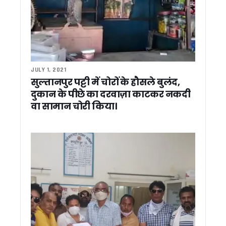
CM धामी ने की उत्तराखंड न्यायाधीश संघ के वार्षिक सम्मेलन में शिरक
किसाऊ बांध परियोजना को मिलेगी रफ्तार, अमित शाह करेंगे हाई लेवल समीक
राहुल गांधी के दौरे पर सियासत तेज, सीएम धामी ने कहा – हेलीकॉप्टर उ
मुनस्यारी पहुंचे राज्यपाल, आईटीबीपी जवानों का बढ़ाया उत्साह सीमा सुरक्
स्टेट बॉक्सिंग ट्रायल में चयनित तानसी रावत राष्ट्रीय बॉक्सिंग चैंपियनशि
रामनगर वन विभाग की बड़ी कार्रवाई: सागौन तस्करी का भंडाफोड़, तीन आ
JULY 1, 2021
ब्रिक्स मंच पर चमका उत्तराखंड का आपदा प्रबंधन मॉडल, सिल्क्यारा रेस्क्
सुल्तानपुर पट्टी में चोरों के हौसले बुलंद,
CM धामी ने किया खेत बचाओ अभियान को जनआंदोलन बनाने का आह्वान,
दुकान के पीछे का दरवाज़ा काटकर नकदी
मुख्यमंत्री धामी ने किया कालाढूंगी में ‘अभिव्यंजना 5.0’ का शुभारंभ, देशभर
वा सामान चोरी किया।
हरीश रावत का सरकार पर तंज़, कहा – भाजपा राज में भ्रष्टाचार बना शि
चुनाव से पहले संगठन साधने में जुटी भाजपा, धामी सरकार ने 6 नेताओं को 
काशीपुर को 25.19 करोड़ की विकास योजनाओं की सौगात, सीएम धामी न
खटीमा लोहियाहेड हेलीपैड पर सीएम धामी ने सुनीं जनसमस्याएं, अधिकारियो
भीमताल की सफाई व्यवस्था को मिली नई रफ्तार, सीएम धामी ने हरी झंडी
भीमताल झील के किनारे खिलेगा बोगनबेलिया का रंग, सीएम धामी ने शुरू
भीमताल को 96.71 करोड़ की सौगात, सीएम धामी ने विकास योजनाओं क
गांवों में आत्मनिर्भरता की नई मिसाल, मुख्य सचिव ने परखे स्वरोजगार मॉड
टिहरी में विकास कार्यों की समीक्षा: मुख्य सचिव ने अफसरों को दिए परियोज
नैनीताल में सीएम धामी का राहुल गांधी पर हमला, बोले- सेना पर सवाल उठा
राज्य आंदोलनकारियों को बड़ी राहत: धामी सरकार ने बढ़ाई चिन्हीकरण 