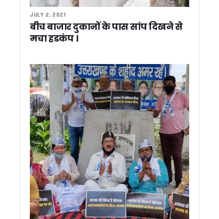
रामनगर पहुंचे मुख्यमंत्री धामी, विधायक दीवान सिंह बिष्ट की पत्नी के
JULY 2, 2021
उत्तराखंड में बड़ा प्रशासनिक फेरबदल, गढ़वाल कमिश्नर बदले, देहरादून
बीच बाजार दुकानों के पास सांप दिखने से
सीएम धामी ने आनंद धर्मशाला का किया लोकार्पण, कुंभ और चारधाम यात्र
मचा हडकंप ।
सड़क पर नमाज को लेकर सीएम धामी के बयान पर मुस्लिम नेताओं ने मिलाई हा
ईंधन बचाओ अभियान को बढ़ावा देने बस से हल्द्वानी पहुंचे सांसद अजय भ
चारधाम यात्रा को लेकर मुख्य सचिव सख्त, मानसून से पहले तैयारियां पूरी 
मुख्य चुनाव आयुक्त ने हर्षिल की बीएलओ मिंटो देवी की सराहना की, कहा—
उत्तराखंड की मतदाता सूची हुई फ्रीज, 15 सितंबर तक नए वोटर नहीं जुड़ें
मुख्यमंत्री धामी से अभिनेता हेमंत पांडे ने की शिष्टाचार भेंट
सड़क पर नमाज के बयान पर सियासत तेज, कांग्रेस ने कहा धर्म की राज
मंत्री कैड़ा ने ओखलकांडा ब्लॉक के गांवों का दौरा कर सुनीं समस्याएं, अध
राजपुरा लूटकांड का 24 घंटे में खुलासा, दो आरोपी गिरफ्तार एसएसपी डॉ. मं
उत्तराखंड में बच्चों पर डायबिटीज का खतरा, टाइप-1 के बढ़ते मामलों ने बढ
3 दिवसीय उत्तराखंड दौरे पर आएंगे भाजपा अध्यक्ष नितिन नवीन, 2027 
हरिद्वार में “सरकार आपके द्वार” कार्यक्रम में हँगामा, मंत्री देशराज कर्णवा
हिंदी पत्रकारिता दिवस पर पत्रकारिता सम्मान समारोह आयोजित निष्पक्ष
कॉर्बेट टाइगर रिजर्व में वन एवं वन्यजीव सुरक्षा को लेकर निकाला गया फ्लैग 
नेपाल सीमा पर जगबूढ़ा नदी के भू-कटाव रोकने हेतु बाढ़ सुरक्षा कार्य जल्द क
राजीव गांधी की शहादत दिवस पर कांग्रेस ने दी श्रद्धांजलि, गणेश गोदिया
यमुनोत्री धाम में हार्ट अटैक से दो श्रद्धालुओं की मौत, चारधाम यात्रा में