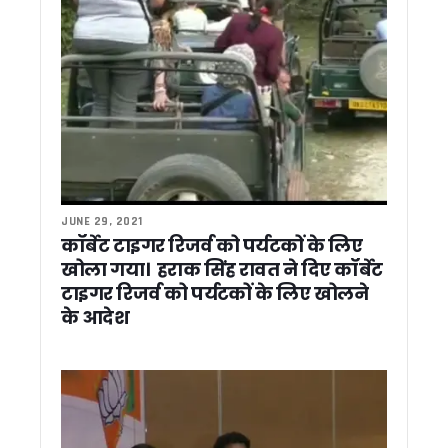
उत्तराखंड वन विभाग को मिलेगा नया मुखिया, कपिल लाल के नाम पर बनी 
बम से उड़ाने की धमकियों पर सख्त हुए मुख्यमंत्री धामी, कहा – कानून हाथ में
कांग्रेस विधायक द्वार पीएम मोदी पर अमर्यादित टिप्पणी को लेकर भड़के B
नैनीताल में निजी स्कूलों और कोचिंग संस्थानों का सुरक्षा ऑडिट होगा, डी
सुप्रीम कोर्ट की विशेष लोक अदालत के लिए 199 मामलों की तैयारी, मुख्य
मुख्य सचिव आनंद बर्धन ने सभी जिलाधिकारियों को दिये ग्रोथ सेंटरों की क
बदरीनाथ-केदारनाथ और पुलिस थानों को बम से उड़ाने की धमकी, खालि
कर्णप्रयाग-नगरासू मामलों में दोषियों पर होगी सख्त कार्रवाई, CM धामी 
अस्पतालों, कोचिंग सेंटरों और मॉल का होगा फायर सेफ्टी ऑडिट, सीएम धामी क
CM धामी की अपील – चारधाम-हेमकुंट यात्रा पर अफवाहों से बचें लोग, 
JUNE 29, 2021
केंद्र से समय पर धनराशि प्राप्त करने के लिए विभागों को अपनाने हो
कॉर्बेट टाइगर रिजर्व को पर्यटकों के लिए
भूमि प्रबंधन में बड़े सुधार की तैयारी, भूमि रिकॉर्ड होंगे डिजिटल, मुख्य स
खोला गया। हराक सिंह रावत ने दिए कॉर्बेट
मुख्यमंत्री धामी से मेयर, विधायक, पूर्व विधायक और प्रतिनिधिमंडल ने 
टाइगर रिजर्व को पर्यटकों के लिए खोलने
रात्रिकालीन कार्यों को सशर्त अनुमति, लापरवाही पर दून डीएम का सख्त
के आदेश
डेटा आधारित सुशासन की दिशा में उत्तराखंड का बड़ा कदम, मुख्य सचिव न
केदारनाथ और हेमकुंट रोपवे परियोजनाओं में तेजी के निर्देश, मुख्य सचिव न
धामी सरकार का भूमि घोटालों पर कुमाऊं में बड़ा एक्शन, कमिश्नर ने 30 माम
निहंग विवाद पर सीएम धामी का दो टूक संदेश, देवभूमि में सबका सम्मान, सौहा
थराली अस्पताल में दवाओं का नया मामला, जांच के दौरान मिली एक्सपायर
भूमि घोटालों के विरोध में कांग्रेस का सचिवालय कूच, पुलिस से धक्का-मुक