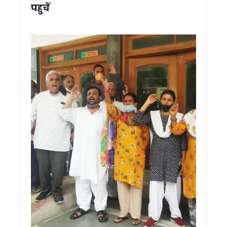
पहुचें
हारी सीटों पर बीजेपी का फोकस, दो दिवसीय प्रवास से साध रही 2027 क
पूर्व विधायक सुरेश राठौर गिरफ्तार, 14 दिन की न्यायिक हिरासत में भेजे ग
हिमालयी आपदाओं के दीर्घकालिक समाधान पर दो दिवसीय कार्यशाला 
कैंची धाम मेले में उमड़ा आस्था का महासैलाब, 1.19 लाख से अधिक श्रद्धा
प्रदेश में 88% गणना फार्म वितरित, अब डिजिटाईजेशन पर जोर – अपर मु
पौड़ी में मुख्यमंत्री धामी ने दी ₹110.55 करोड़ की विकास योजनाओं की
खटीमा में मुख्यमंत्री धामी ने प्रबुद्धजनों और कार्यकर्ताओं से किया संवा
खटीमा में मुख्यमंत्री धामी की ‘प्रगति पथ यात्रा’ में उमड़ा जनसैलाब
बैरागीवाला खूनी संघर्ष पर सीएम धामी सख्त, कहा – नहीं बख्शे जाएंगे आरोप
उत्तराखंड में लागू हुआ देवभूमि फैमिली एक्ट, हर परिवार को मिलेगी यूनि
गदरपुर दौरे के दौरान विधायक अरविंद पांडेय के आवास पहुंचे सीएम धामी
मोदी के 12 सालों में भारत बना विश्व की मजबूत शक्ति, जनकल्याण योज
उत्तराखंड में लोकायुक्त गठन की प्रक्रिया तेज, अध्यक्ष और सदस्यों 
उत्तराखंड DGP दीपम सेठ का DG रैंक के लिए एम्पैनलमेंट, केंद्र में बड़ी जि
खटीमा में सीएम धामी का जनसंवाद, राजस्व ग्राम और भूमि अधिकार की मा
राष्ट्रपति मुर्मू ने देखा अपना ड्रीम प्रोजेक्ट, नवंबर तक तैयार होगा राष्
लाइनमैन की मौत पर सीएम धामी ने जताया शोक, परिजनों से फोन पर की
22 जून तक उत्तराखंड में दस्तक दे सकता है मानसून, गर्मी से मिलेगी राहत
गदरपुर में अंतर्राष्ट्रीय क्याकिंग-कैनोइंग प्रतियोगिता की तैयारियों का
IMA देहरादून में रचा गया इतिहास: पहली बार 9 महिला सैन्य अधिकारी बनीं 