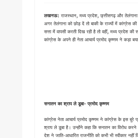
भाजपा विधायक उमेश शर्मा काऊ की 
मुख्यमंत्री धामी ने 150 करोड़ रु
लखनऊ:
राजस्थान, मध्य प्रदेश, छ्त्तीसगढ़ और तेलंगाना
टिहरी मेडिकल कॉलेज इणीयां में ह
अगर तेलंगाना को छोड़ दें तो बाकी के राज्यों में कांग्रेस
PM मोदी के विजन के अनुरूप उत्त
सत्ता में वापसी करती दिख रही है तो वहीं, मध्य प्रदेश की
“विकसित उत्तराखंड विजन-2047” 
कांग्रेस के अपने ही नेता आचार्य प्रमोद कृष्णम ने कड़ा ब
देहरादून में ओहो रेडियो 89.2 ए
मुख्यमंत्री के निर्देश पर बहाल हो
भाजपा विधायक महेश जीना का कथित
मुख्यमंत्री धामी से राज्यसभा स
अल्पसंख्यक समाज के उत्थान के लिए
मुख्य सचिव आनंद बर्धन ने आयुष
सावन का पहला सोमवार: कांवड़ यात्र
सनातन का श्राप ले डूबा- प्रमोद कृष्णम
मैदानी सीट से चुनाव लड़ना चाहते
MDDA में हर महीने 2 बार लगेगा 
कांग्रेस नेता आचार्य प्रमोद कृष्णम ने कांग्रेस के इस बुरे
‘जन-जन की सरकार, जन-जन के द्वा
श्राप ले डूबा है। उन्होंने कहा कि सनातन का विरोध करने
कॉमनवेल्थ गेम्स में उत्तराखंड की 
देश ने जाति-आधारित राजनीति को कभी भी स्वीकार नहीं क