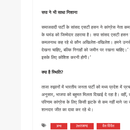
हरिद्वार कांवड़ यात्रा में 50 लाख श
सपा ने भी साधा निशाना
‘नशा मुक्त युवा’ अभियान का शुभार
2 महीने के लंबे इंतजार के बाद ल
समाजवादी पार्टी के सांसद एसटी हसन ने कांग्रेस नेता 
UKSSSC पेपर लीक मामले में ईडी 
के घमंड को जिम्मेदार ठहराया है। सपा सांसद एसटी हसन ने क
उत्तराखंड में एमबीबीएस के बाद 3
कमलनाथ कह रहे थे कौन अखिलेश-वखिलेश। हमने उनसे 4 सी
हरिद्वार में नन्ही बच्ची ने सीएम धा
देखना चाहिए, बल्कि निगाहों को जमीन पर रखना चाहिए।’
हरिद्वार: युवा शक्ति संवाद सम्मेल
इसके लिए कोशिश करनी होगी।’
राष्ट्रपति भवन के ‘एट होम’ समारोह 
टॉपर्स कॉन्क्लेव में 31 स्कूलों 
क्या है स्थिति
?
उत्तराखंड में छह दिन बारिश का द
उत्तर प्रदेश में अटके उत्तराखंड क
ताजा रुझानों में भारतीय जनता पार्टी को मध्य प्रदेश में प्
एसआईआर प्रक्रिया में खामियों का 
अनुसार, भाजपा को बहुमत मिलता दिखाई दे रहा है। वहीं, कां
साइबर ठगी पर आरबीआई और एसटीएफ
परिणाम कांग्रेस के लिए किसी झटके से कम नहीं माने जा रहे 
शानदार जीत का दावा कर रहे थे।
एनडीआरएफ गदरपुर बटालियन पहुंचे
खटीमा में मुख्यमंत्री धामी ने सुनी
थारू जनजाति संवाद कार्यक्रम में
अन्य
उत्तराखण्ड
देश विदेश