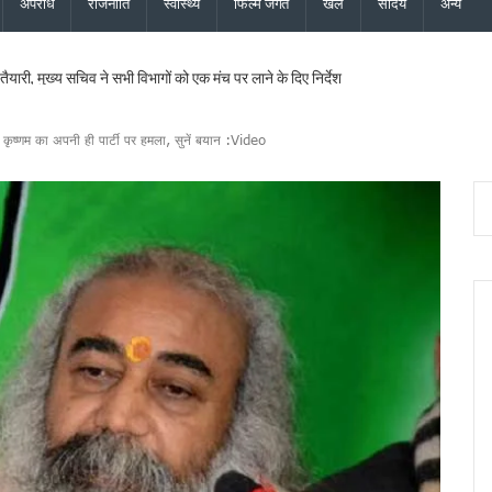
अपराध
राजनीति
स्वास्थ्य
फिल्म जगत
खेल
सौंदर्य
अन्य
ैयारी, मुख्य सचिव ने सभी विभागों को एक मंच पर लाने के दिए निर्देश
लगाई मुहर, पशुपालकों, श्रमिकों, छात्रों और युवाओं को कई सौगातें
्यक्ष मल्लिकार्जुन खड़गे, 2027 चुनाव का करेंगे शंखनाद, यशपाल आर्या ने लिया रामलीला मैदान का जा
द कृष्णम का अपनी ही पार्टी पर हमला, सुनें बयान :Video
 तीलू रौतेली सम्मान, 35 आंगनबाड़ी कार्यकर्ता भी होंगी सम्मानित
रिणी घोषित, 24 उपाध्यक्ष, 36 महासचिव और 107 प्रदेश सचिव नियुक्त, गोदावरी बनीं प्रदेश कोषाध्य
मुख्य सचिव ने एनकॉर्ड बैठक में दिए कड़े निर्देश
यमंत्री धामी के निर्देश पर सचिव आवास ने की समीक्षा, ट्रैफिक प्रबंधन और यात्री सुविधाओं को मि
ु कांवड़ यात्रा जारी, 2.19 करोड़ से अधिक शिवभक्त सकुशल लौटे
ड़ की विकास योजनाओं को दी मंजूरी, जीआईएस आधारित जल निकासी पर बड़ा फोकस
ने नई टीम का किया ऐलान, कोषाध्यक्ष, उपाध्यक्ष और सचिवों की सूची जारी
सचिव ने दिये बंद सड़कें जल्द खोलने, चारधाम यात्रा सुरक्षित रखने और अंतिम व्यक्ति तक मौसम अलर्
ेशक की शिष्टाचार भेंट, उत्तराखंड में एनसीसी विस्तार पर हुई चर्चा
की साझेदारी, जल्द होगा विश्वविद्यालयों के बीच समझौता
 हाई अलर्ट, सभी एजेंसियों को सतर्क रहने के निर्देश, देहरादून, चमोली और बागेश्वर में ऑरेंज अलर्ट