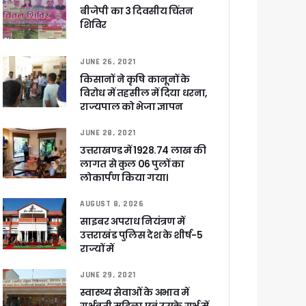
बीजेपी का 3 दिवसीय चिंतन
शिविर
सकारात्मक प्रतिक्रिया
JUNE 26, 2021
ा !
किसानों ने कृषि कानूनों के
षी पाया गया
विरोध में तहसील में दिया धरना,
े साथ बैठक कर SIR पर की समीक्षा – ⁠मंडलायुक्तों को जिलेवार विजिट कर सुपर चैकिंग के निर्देश
राज्यपाल को भेजा ज्ञापन
ि
JUNE 28, 2021
उत्तराखण्ड में 1928.74 लाख की
लागत से कुल 06 पुलों का
लोकार्पण किया गया।
AUGUST 8, 2026
र रही सरकार
साइबर अपराध नियंत्रण में
उत्तराखंड पुलिस देश के शीर्ष-5
राज्यों में
JUNE 29, 2021
ी
स्वास्थ्य सेवाओं के अभाव में