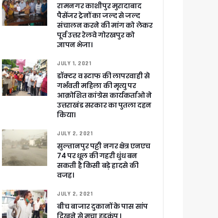
रामनगर काशीपुर मुरादाबाद
पैसेंजर ट्रेनों का जल्द से जल्द
संचालन करने की मांग को लेकर
पूर्व उत्तर रेलवे गोरखपुर को
ज्ञापन भेजा।
JULY 1, 2021
डॉक्टर व स्टाफ की लापरवाही से
गर्भवती महिला की मृत्यु पर
आक्रोशित कांग्रेस कार्यकर्ताओ ने
उत्तराखंड सरकार का पुतला दहन
किया।
JULY 2, 2021
सुल्तानपुर पट्टी नगर क्षेत्र एनएच
74 पर धूल की गहरी धुंध बन
सकती है किसी बड़े हादसे की
वजह।
JULY 2, 2021
बीच बाजार दुकानों के पास सांप
दिखने से मचा हडकंप ।