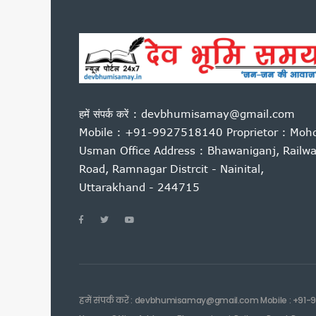
कांवड़ यात्रा 2026 : साधु-संतों 
बदरीनाथ चढ़ावा प्रकरण: प्रमोद 
उत्तराखंड : 10 आईएएस और एक आ
सास को बाघ के जबड़ों से बचाने के
कारगिल विजय दिवस पर सीएम धामी
पूर्व कैबिनेट मंत्री हीरा सिंह बिष
हमें संपर्क करें : devbhumisamay@gmail.com
साहित्यकारों से बोले सीएम धामी: उ
Mobile : +91-9927518140 Proprietor : Moh
उत्तराखंड में GST संग्रहण में 
Usman Office Address : Bhawaniganj, Railw
Road, Ramnagar Distrcit - Nainital,
पेपर लीक पर कांग्रेस का हल्लाबोल,
Uttarakhand - 244715
मुख्यमंत्री धामी ने विभिन्न विकास क
मुख्यमंत्री धामी ने सुनी जन समस
यूटीयू सेमेस्टर परीक्षा प्रश्नपत्
कांवड़ मेले के लिए रेलवे की बड़ी त
उत्तराखंड में आपातकालीन सेवाएं हो
जैव विविधता संरक्षण को मिलेगा नय
हमें संपर्क करें : devbhumisamay@gmail.com Mobile : +91-
निर्माण श्रमिकों के लिए बड़ी सौ