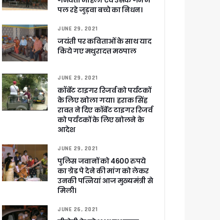
गर्भवती महिला एवं उसके गर्भ में
पल रहे जुड़वा बच्चे का निधन।
ली वित्तीय स्वीकृति
JUNE 29, 2021
जयंती पर कविताओं के साथ याद
 सरकार – CM धामी
किये गए मथुरादत्त मठपाल
JUNE 29, 2021
कॉर्बेट टाइगर रिजर्व को पर्यटकों
के लिए खोला गया। हराक सिंह
ा ने बताया साजिश
रावत ने दिए कॉर्बेट टाइगर रिजर्व
को पर्यटकों के लिए खोलने के
आदेश
JUNE 29, 2021
ुरक्षा के पुख्ता इंतजाम
पुलिस जवानों को 4600 रुपये
का ग्रेड पे देने की मांग को लेकर
उनकी पत्नियां आज मुख्यमंत्री से
मिली।
JUNE 26, 2021