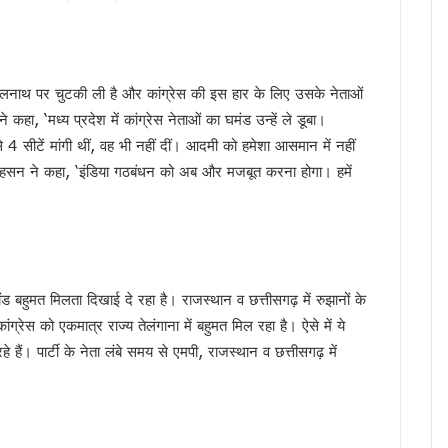
्रद्धालु पहुंचे, डीएम-एसएसपी ने पुष्पवर्षा कर किया कांवड़ियों का स्वागत
ंभ, CM धामी ने भी सुना पीएम मोदी का प्रोग्राम, नशामुक्त उत्तराखंड बनाने का संकल्प दोहराया
ैपटॉप चोरी प्रकरण पर FIR,इतने दिन कहां सोई रही देहरादून पुलिस ?
कमलनाथ पर चुटकी ली है और कांग्रेस की इस हार के लिए उसके नेताओं
की बड़ी कार्रवाई, हाकम सिंह की 63.30 लाख की संपत्ति अटैच
हा, ‘मध्य प्रदेश में कांग्रेस नेताओं का घमंड उन्हें ले डूबा।
 साल सरकारी सेवा अनिवार्य, फिर मिलेगी पीजी की अनुमति
टें मांगी थीं, वह भी नहीं दीं। आदमी को हमेशा आसमान में नहीं
मी को सुनाया गीत, ‘मोदी है तो मुमकिन है’ पर बजीं तालियां
 हसन ने कहा, ‘इंडिया गठबंधन को अब और मजबूत करना होगा। हमें
न में पहुंचे मुख्यमंत्री धामी, कहा- भारत की सबसे बड़ी ताकत उसके युवा
में उत्तराखंड की गर्विता भाकुनी करेंगी प्रतिनिधित्व
के 306 मेधावी छात्र हुए सम्मानित, सफलता के शिखर पर बने रहना सबसे बड़ी चुनौती : डॉ. पंकज कुमार
ौर, चार अगस्त तक भारी बारिश का येलो अलर्ट
े हजारों करोड़, परिसंपत्तियों के बंटवारे पर अब भी नहीं सुलझा विवाद
रचंड बहुमत मिलता दिखाई दे रहा है। राजस्थान व छत्तीसगढ़ में रुझानों के
आरोप, कांग्रेस ने मुख्य निर्वाचन अधिकारी को सौंपा ज्ञापन
ग्रेस को एकमात्र राज्य तेलंगाना में बहुमत मिल रहा है। ऐसे में ये
 का बड़ा एक्शन प्लान, बैंक-पुलिस के बीच बनेगा 24×7 रिस्पॉन्स सिस्टम
हैं। पार्टी के नेता लंबे समय से एमपी, राजस्थान व छत्तीसगढ़ में
 मुख्यमंत्री धामी, आपदा प्रबंधन तैयारियों का लिया जायजा
ं जनसमस्याएं, अधिकारियों को त्वरित निस्तारण के दिए निर्देश
 पहुंचे मुख्यमंत्री धामी, समाज की समस्याएं सुनीं और विकास योजनाओं की दी जानकारी