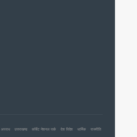
 आरोपी
च प्राथमिकता
 नहीं बख्शेंगे
नों का हरिद्वार तक विस्तार
अपराध
उत्तराखण्ड
कॉर्बेट नेशनल पार्क
देश विदेश
धार्मिक
राजनीति