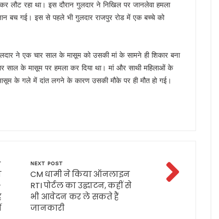
खेल कर लौट रहा था। इस दौरान गुलदार ने निखिल पर जानलेवा हमला
 साल सरकारी सेवा अनिवार्य, फिर मिलेगी पीजी की अनुमति
ान बच गई। इस से पहले भी गुलदार राजपुर रोड में एक बच्चे को
मी को सुनाया गीत, ‘मोदी है तो मुमकिन है’ पर बजीं तालियां
न में पहुंचे मुख्यमंत्री धामी, कहा- भारत की सबसे बड़ी ताकत उसके युवा
में उत्तराखंड की गर्विता भाकुनी करेंगी प्रतिनिधित्व
 गुलदार ने एक चार साल के मासूम को उसकी मां के सामने ही शिकार बना
के 306 मेधावी छात्र हुए सम्मानित, सफलता के शिखर पर बने रहना सबसे बड़ी चुनौती : डॉ. पंकज कुमार
ने चार साल के मासूम पर हमला कर दिया था। मां और साथी महिलाओं के
ौर, चार अगस्त तक भारी बारिश का येलो अलर्ट
ासूम के गले में दांत लगने के कारण उसकी मौके पर ही मौत हो गई।
े हजारों करोड़, परिसंपत्तियों के बंटवारे पर अब भी नहीं सुलझा विवाद
आरोप, कांग्रेस ने मुख्य निर्वाचन अधिकारी को सौंपा ज्ञापन
 का बड़ा एक्शन प्लान, बैंक-पुलिस के बीच बनेगा 24×7 रिस्पॉन्स सिस्टम
 मुख्यमंत्री धामी, आपदा प्रबंधन तैयारियों का लिया जायजा
ं जनसमस्याएं, अधिकारियों को त्वरित निस्तारण के दिए निर्देश
 पहुंचे मुख्यमंत्री धामी, समाज की समस्याएं सुनीं और विकास योजनाओं की दी जानकारी
T
NEXT POST
अधिकारियों को त्वरित निस्तारण के दिए निर्देश
न
CM धामी ने किया ऑनलाइन
-
RTI पोर्टल का उद्घाटन, कहीं से
वर्तन संकल्प यात्रा, 10 अगस्त के बाद होगा नया कार्यक्रम
ै
भी आवेदन कर ले सकते हैं
ख्त हुए धामी, जल जीवन मिशन की लंबित शिकायतें एक सप्ताह में निपटाने के निर्देश
ं
जानकारी
म धामी ने किया नमन, कहा- उनका जीवन राष्ट्रभक्ति की अमर प्रेरणा