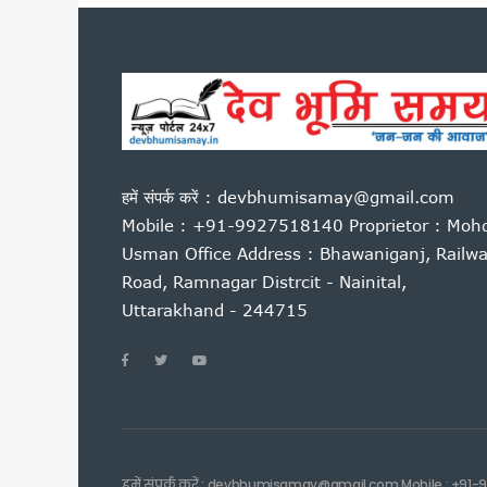
कारगिल विजय दिवस पर सीएम धामी
पूर्व कैबिनेट मंत्री हीरा सिंह बिष
साहित्यकारों से बोले सीएम धामी: उ
उत्तराखंड में GST संग्रहण में 
पेपर लीक पर कांग्रेस का हल्लाबोल,
मुख्यमंत्री धामी ने विभिन्न विकास क
हमें संपर्क करें : devbhumisamay@gmail.com
मुख्यमंत्री धामी ने सुनी जन समस
Mobile : +91-9927518140 Proprietor : Moh
यूटीयू सेमेस्टर परीक्षा प्रश्नपत्
Usman Office Address : Bhawaniganj, Railw
कांवड़ मेले के लिए रेलवे की बड़ी त
Road, Ramnagar Distrcit - Nainital,
उत्तराखंड में आपातकालीन सेवाएं हो
Uttarakhand - 244715
जैव विविधता संरक्षण को मिलेगा नय
निर्माण श्रमिकों के लिए बड़ी सौ
एलआईयू निरीक्षक मनोज मनराल को मु
पेपर लीक विरोध प्रदर्शन पर बोले
मुख्यमंत्री एकल महिला स्वरोजगार
उत्तराखंड में बनेगा संस्कृत आय
हमें संपर्क करें : devbhumisamay@gmail.com Mobile : +91-