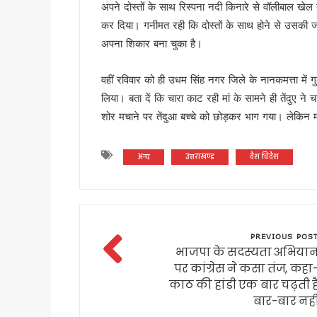
अपने दोस्तों के साथ रिस्पना नदी किनारे से वॉलीबाल 
उत्तराखंड में एमबीबीएस के बाद 3
कर दिया। गनीमत रही कि दोस्तों के साथ होने से उसकी ज
हरिद्वार में नन्ही बच्ची ने सीएम धा
अपना शिकार बना चुका है।
हरिद्वार: युवा शक्ति संवाद सम्मेल
राष्ट्रपति भवन के ‘एट होम’ समारोह 
वहीं रविवार को ही उधम सिंह नगर जिले के नानकमत्ता में
टॉपर्स कॉन्क्लेव में 31 स्कूलों 
लिया। बता दें कि चारा काट रही मां के सामने ही तेंदुए 
उत्तराखंड में छह दिन बारिश का द
शोर मचाने पर तेंदुआ बच्चे को छोड़कर भाग गया। लेकिन म
उत्तर प्रदेश में अटके उत्तराखंड क
एसआईआर प्रक्रिया में खामियों का 
अन्य
उत्तराखण्ड
देश विदेश
साइबर ठगी पर आरबीआई और एसटीएफ
एनडीआरएफ गदरपुर बटालियन पहुंचे
खटीमा में मुख्यमंत्री धामी ने सुनी
थारू जनजाति संवाद कार्यक्रम में
PREVIOUS POS
मुख्यमंत्री ने सुनीं जन समस्याएं, 
भाजपा के सदस्यता अभिया
पर कांग्रेस ने कसा तंज, कहा
SIR के चलते कांग्रेस ने टाली परि
काठ की हांडी एक बार चढ़ती ह
सीएम हेल्पलाइन की शिकायतों पर स
बार-बार नही
शहीद ऊधम सिंह के बलिदान को सीए