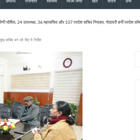
अपराध
राजनीति
स्वास्थ्य
फिल्म जगत
खेल
सौंदर्य
अन्य
रिणी घोषित, 24 उपाध्यक्ष, 36 महासचिव और 107 प्रदेश सचिव नियुक्त, गोदावरी बनीं प्रदेश कोषाध्य
मुख्य सचिव ने एनकॉर्ड बैठक में दिए कड़े निर्देश
यमंत्री धामी के निर्देश पर सचिव आवास ने की समीक्षा, ट्रैफिक प्रबंधन और यात्री सुविधाओं को मि
रमुख सचिव वन को दिए ये निर्देश
ु कांवड़ यात्रा जारी, 2.19 करोड़ से अधिक शिवभक्त सकुशल लौटे
ड़ की विकास योजनाओं को दी मंजूरी, जीआईएस आधारित जल निकासी पर बड़ा फोकस
ने नई टीम का किया ऐलान, कोषाध्यक्ष, उपाध्यक्ष और सचिवों की सूची जारी
सचिव ने दिये बंद सड़कें जल्द खोलने, चारधाम यात्रा सुरक्षित रखने और अंतिम व्यक्ति तक मौसम अलर्
ेशक की शिष्टाचार भेंट, उत्तराखंड में एनसीसी विस्तार पर हुई चर्चा
की साझेदारी, जल्द होगा विश्वविद्यालयों के बीच समझौता
 हाई अलर्ट, सभी एजेंसियों को सतर्क रहने के निर्देश, देहरादून, चमोली और बागेश्वर में ऑरेंज अलर्ट
वास योजना के सभी लंबित मकान, सचिव आवास ने दिए सख्त निर्देश
 और जिला कार्यालय खोलने पर केंद्र करेगा विचार, मुख्यमंत्री धामी के प्रस्ताव पर केंद्र से मिली 
परियोजनाओं की समीक्षा, आधारभूत ढांचे के विकास पर दिया जोर
ान के लिए भटक रहा परिवहन निगम, पीएम-गृह मंत्री के कार्यक्रमों में लगी 554 बसों का बिल अटक