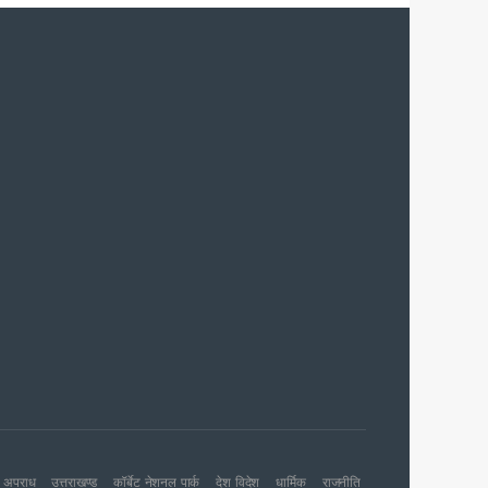
च प्राथमिकता
 नहीं बख्शेंगे
नों का हरिद्वार तक विस्तार
ग पर होगा फोकस
अपराध
उत्तराखण्ड
कॉर्बेट नेशनल पार्क
देश विदेश
धार्मिक
राजनीति