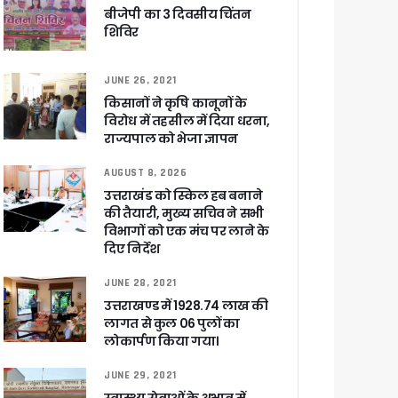
षी पाया गया
बीजेपी का 3 दिवसीय चिंतन
शिविर
े साथ बैठक कर SIR पर की समीक्षा – ⁠मंडलायुक्तों को जिलेवार विजिट कर सुपर चैकिंग के निर्देश
ि
JUNE 26, 2021
किसानों ने कृषि कानूनों के
विरोध में तहसील में दिया धरना,
राज्यपाल को भेजा ज्ञापन
AUGUST 8, 2026
र रही सरकार
उत्तराखंड को स्किल हब बनाने
की तैयारी, मुख्य सचिव ने सभी
विभागों को एक मंच पर लाने के
दिए निर्देश
ी
JUNE 28, 2021
उत्तराखण्ड में 1928.74 लाख की
लागत से कुल 06 पुलों का
ली वित्तीय स्वीकृति
लोकार्पण किया गया।
JUNE 29, 2021
 सरकार – CM धामी