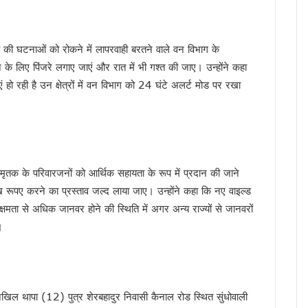
को लेकर उच्च स्तरीय ब्रेनस्टॉर्मिंग बैठक का आयोजन…
फएम का शुभारंभ, सीएम धामी ने कहा — रेडियो आज भी जनसंवाद का सबसे प्रभावी माध्यम
 की घटनाओं को रोकने में लापरवाही बरतने वाले वन विभाग के
गी खैनूरी सड़क, 120 परिवारों को मिलेगी राहत
के लिए पिंजरे लगाए जाएं और रात में भी गश्त की जाए। उन्होंने कहा
 वीडियो वायरल, अभद्र भाषा को लेकर सियासत गरमाई, कांग्रेस ने की कार्रवाई की मांग, भाजप
ाएं हो रही है उन क्षेत्रों में वन विभाग को 24 घंटे अलर्ट मोड पर रखा
ांसद नरेश बंसल और विधायक बिशन सिंह चुफाल ने की मुलाकात
 सरकार प्रतिबद्ध, योजनाओं का लाभ हर पात्र व्यक्ति तक पहुंचेगा : मुख्यमंत्री धामी
 मंत्रालय के सचिव से की मुलाकात, एआईआईए स्थापना का किया आग्रह
ा के बीच शिवालयों में जलाभिषेक के लिए लंबी कतारें, दक्षेश्वर महादेव में उमड़ा आस्था का सैलाब, स
 हैं हरक सिंह रावत, हाईकमान के सामने रखी इच्छा
े पर मृतक के परिवारजनों को आर्थिक सहायता के रूप में प्रदान की जाने
‘समाधान दिवस’, अब सीधे अधिकारियों से रख सकेंगे शिकायत
रूपए करने का प्रस्ताव जल्द लाया जाए। उन्होंने कहा कि नए वाइल्ड
र’ अभियान में साढ़े 6 लाख से अधिक लोगों की भागीदारी
क्षमता से अधिक जानवर होने की स्थिति में अगर अन्य राज्यों से जानवरों
उन्नति शर्मा ने जीता कांस्य पदक, प्रदेश में जश्न का माहौल, CM ने दी बधाई
।
्रद्धालु पहुंचे, डीएम-एसएसपी ने पुष्पवर्षा कर किया कांवड़ियों का स्वागत
ंभ, CM धामी ने भी सुना पीएम मोदी का प्रोग्राम, नशामुक्त उत्तराखंड बनाने का संकल्प दोहराया
ैपटॉप चोरी प्रकरण पर FIR,इतने दिन कहां सोई रही देहरादून पुलिस ?
िखिल थापा (12) पुत्र शेरबहादुर निवासी कैनाल रोड स्थित सुंधोवाली
की बड़ी कार्रवाई, हाकम सिंह की 63.30 लाख की संपत्ति अटैच