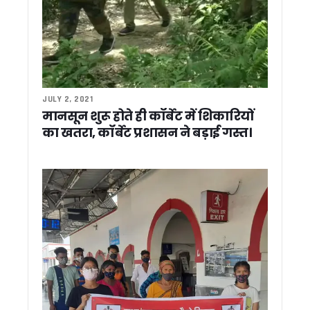
गुवाहाटी में माँ कामाख्या के दरबार पहुंचे सीएम धामी, प्रदेश की सुख-समृद
जनगणना तैयारियों की समीक्षा को उत्तराखंड पहुंचेंगे रजिस्ट्रार जनरल, व
उत्तराखंड: जल संकट से निपटने को पंचायतों की बड़ी जिम्मेदारी, सूखते स्र
NEET 2026 पेपर लीक मामला, नेताप्रतिपक्ष ने केंद्र सरकार को घेरा, य
बैंक कर्मचारियों ने किया काला मास्क पहनकर किया विरोध प्रदर्शन
भारत की सेना बनी आत्मनिर्भर, जल्द जनता को समर्पित होगा सैन्य धाम: 
ऊर्जा संरक्षण से राष्ट्र निर्माण को मजबूती, छोटे प्रयासों से होगा बड़ा बद
JULY 2, 2021
दिल्ली में BJP के अध्यक्ष नितिन नबीन से मिले CM धामी, भेंट किया उत्तराखं
मानसून शुरू होते ही कॉर्बेट में शिकारियों
आपदा की स्थिति में तत्काल रिस्पांस सुनिश्चित करें-कौशिक* *आपदा प्रबं
का खतरा, कॉर्बेट प्रशासन ने बड़ाई गस्त।
नर्सिंग भर्ती की मांग पर पानी की टंकी पर चढ़ीं महिला कांग्रेस अध्यक्ष
उत्तराखंड कांग्रेस में बढ़ी अंदरूनी बयानबाजी ! हरीश रावत को लेकर स
रामनगर में बैंक कर्मचारियों का प्रदर्शन, 25-26 मई को देशव्यापी हड़ता
उत्तराखंड: चुनावी तैयारी के साथ आत्ममंथन में जुटी भाजपा, कमजोर सीट
उत्तराखंड को सीएम धामी की बड़ी सौगात, विकास योजनाओं के लिए 256 कर
साहित्यकार मथुरादत्त मठपाल स्मृति भवन का हुआ शिलान्यास…उत्तराखंड 
भाजपा में उभर रही युवा नेतृत्व की नई पीढ़ी, धामी-योगी समेत कई चेहरे बन
कांग्रेस प्रभारी कुमारी शैलजा की नेताओं को नसीहत, कहा- बयानबाजी में रख
IFS कैडर में प्रमोशन नियम बदलने की तैयारी, केंद्र सरकार ने राज्यों से म
राज्यपाल गुरमीत सिंह ने किए बदरीनाथ और केदारनाथ धाम के दर्शन, यात
चंपावत प्रकरण पर कांग्रेस का सरकार पर हमला, मानवाधिकार आयोग से नि
पश्चिम बंगाल की नवनिर्वाचित सरकार के शपथ ग्रहण समारोह में शामिल ह