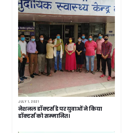
मुख्य सचिव ने की परेड ग्राउंड और सचिवालय पार्किंग परियोजनाओं की समीक्
भारी बारिश का अलर्ट : उत्तरकाशी मे उफनते नालों से पांच गांवों का संपर्क खत
CM धामी ने नीति आयोग की टीम के साथ किया प्रदेश के विकास पर मं
CM धामी ने हरिद्वार मे किया रामकथा में प्रतिभाग, कुंभ-2027 को दिव्य,
बदरीनाथ धाम चढ़ावा मामला: कांग्रेस विधायक लखपत बुटोला ने निष्पक्ष ज
‘जन-जन की सरकार, जन-जन के द्वार’ अभियान 2.00 में उमड़ी भीड़, 46
बदरीनाथ दान-चढ़ावा प्रकरण में धामी सरकार सख्त, उच्चस्तरीय जांच स
धामी की पैरवी का असर, आपदा पुनर्वास के लिए केंद्र ने बढ़ाई वित्तीय मदद
धामी का बड़ा निर्देश: अक्टूबर तक तैयार हों तीन बाबू जगजीवन राम छात्र
हरेला पर्व की तैयारियों में जुटें जिलाधिकारी, मुख्य सचिव ने दिए व्यापक आ
2027 की तैयारी में कांग्रेस, उत्तराखंड की पॉलिटिकल अफेयर्स कमेटी क
उत्तराखंड: फर्जी मेडिकल सर्टिफिकेट पर नहीं होगा ट्रांसफर, शिक्षा विभा
केदारनाथ-बदरीनाथ परियोजनाओं की मुख्य सचिव ने की समीक्षा, निर्माण कार्यो
बदरीनाथ-केदारनाथ विवाद, नेता प्रतिपक्ष ने की मंदिरों से जुड़े आरोपों की
मुख्य सचिव की उच्चस्तरीय बैठक में अल्मोड़ा, पिथौरागढ़ और श्रीनगर में 
JULY 1, 2021
30 जुलाई से शुरू होगी कांवड़ यात्रा, मुख्य सचिव ने अधिकारियों को दिये 
नेशनल डॉक्टर्स डे पर युवाओं ने किया
जन- जन की सरकार जन-जन के द्वार अभियान का दूसरा चरण जारी, रोजाना 
डॉक्टर्स को सम्मानित।
रामनगर में सेवा पखवाड़ा शिविर: 27 विभाग एक मंच पर, 53 शिकायतों में
SARRA की राज्य स्तरीय बैठक में ‘एक जनपद–एक नदी’ योजना की समीक्षा
नाबार्ड परियोजनाओं में तेजी लाने के निर्देश, मुख्य सचिव बोले— तीन दिन 