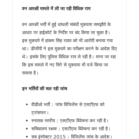
नीट पेपर लीक के विरोध में रामनगर में युवा कांग्रेस का प्रदर्शन, शिक्षा मंत
उत्तराखंड: आज भी भारी बारिश का खतरा, देहरादून-बागेश्वर में ऑरेंज अलर्
वन आरक्षी मामले में ली जा रही विधिक राय
सीएम धामी ने हेलीपैड, सड़क, एसडीआरएफ, पुलिस और कारागार अवसंरचना 
बदरीनाथ दान चोरी मामले में गरमाई सियासत, गोदियाल ने BKTC अध्यक्ष 
वन आरक्षी भर्ती में हुई धांधली संबंधी मुकदमा समझौते के
दिल्ली में केंद्रीय विद्युत मंत्री से मिले सीएम धामी, उत्तराखंड के लि
आधार पर हाईकोर्ट के निर्देश पर बंद किया जा चुका है।
ग्रोथ सेंटर्स को बाजार से जोड़ने पर जोर, मुख्य सचिव ने दिए नियमित सम
इस मुकदमे में हाकम सिंह रावत को भी आरोपी बनाया गया
राष्ट्रीय शिक्षा नीति के अनुरूप तैयार होंगे विश्वविद्यालय, मुख्य सचिव ने द
था। डीजीपी ने इस मुकदमे का परीक्षण करने के आदेश दिए
विधानसभा चुनाव की तैयारी में जुटी कांग्रेस, मेनिफेस्टो और बूथ रणनीत
कॉर्बेट में वनकर्मी पर बाघ का हमला, घायल वनकर्मी को किया रेफर
थे। इसके लिए पुलिस विधिक राय ले रही है। माना जा रहा
उत्तराखंड में अगले कुछ दिन भारी बारिश का अलर्ट, सीएम धामी ने अधिकारि
कि इस मामले में नए सिरे से मुकदमा भी दर्ज किया जा
देहरादून में उफनाई नदी, टापू पर फंसे सात लोगों को एसडीआरएफ ने सुरक
सकता है।
उत्तराखंड के लिए ऊर्जा पैकेज की मांग, सीएम धामी ने केंद्र से मांगे 7
समावेशी शिक्षा मिशन-2030 का शुभारंभ, CM ने कहा – हर बच्चे को गुणवत
इन भर्तियों की चल रही जांच
उत्तराखंड में बारिश का कहर, कई सड़कें बंद, 23 जुलाई तक भारी से बहु
राहुल गांधी के कार्यक्रम को स्क्रिप्टेड बताने पर कांग्रेस का पलटवार, 
तिब्बती मार्केट में दारोगा पर बुजुर्ग फल विक्रेता से मारपीट का आरोप, व
वीडीओ भर्ती : जांच विजिलेंस से एसटीएफ को
राहुल गांधी के कार्यक्रम के बाद कांग्रेस का पलटवार, कुमारी शैलजा ने 
ट्रांसफर।
तीन हजार पेड़ों की कटाई का मुद्दा संसद तक पहुंचेगा, आंदोलनकारियों से म
स्नातक स्तरीय : एसटीएफ विवेचना कर रही है।
सीएम का बड़ा फैसला: देहरादून-ऋषिकेश फोरलेन के लिए पेड़ कटान पर
सचिवालय रक्षक : एसटीएफ विवेचना कर रही है।
रामनगर-देहरादून एक्सप्रेस को मिली हरी झंडी, सप्ताह में दो दिन चलेगी नई
सब इंस्पेक्टर 2015 : विजिलेंस जांच के आदेश।
10–11 दिनों से हर रात घरों की छतों पर गिर रहे पत्थर, रातभर पहरा दे