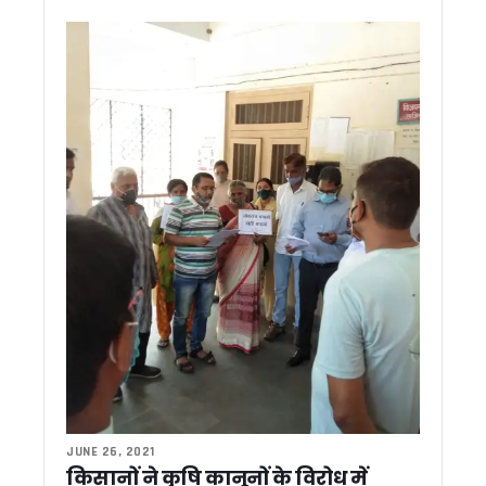
कांग्रेस विधायक लखपत बुटोला का बड़ा दावा, कहा – ‘बीजेपी के 8-9 
धामी के 5 साल बेमिसाल : 2035 तक विकसित राज्य बनेगा उत्तराखंड, C
2026 का ‘लोकजतन सम्मान’ वरिष्ठ संपादक राजेन्द्र शर्मा को : 24 जुल
देहरादून में नगर निगम की क्विक रिस्पॉन्स टीम’ शुरू, 24 से 48 घंटे में 
उत्तराखंड में स्किल, रोजगार और कार्बन क्रेडिट पर बढ़ेगा फोकस, यूए
वीर चंद्र सिंह गढ़वाली पर विधायक के बयान से सियासी बवाल, कांग्रेस ने
उत्तराखंड में SIR: मतदाता सूची में 8 लाख नामों की पड़ताल, 14 जुलाई से 
समय से पहले चुनाव की अटकलों पर सीएम धामी ने लगाया विराम, कहा –
15 अगस्त तक 13,576 आवासों का आवंटन करें, पीएम आवास योजना के प्र
पदक विजेता खिलाड़ियों को तय समय के अंदर सरकारी सेवा में समायोजित करे
‘देवभूमि के आरोग्य प्रहरी’ बने डॉक्टर, CM धामी ने कहा – स्वास्थ्य सेवा 
नरेगा की जगह ‘विकसित भारत-जी राम जी योजना’ लागू, अब 125 दिन मि
पीएम आवास योजना में देरी पर सख्ती, 45 दिन में सड़क, बिजली और पानी की
धामी सरकार ने खोला राहत और विकास का खजाना, 8.61 करोड़ की योज
मदरसा बोर्ड की जगह अल्पसंख्यक शिक्षा प्राधिकरण, उत्तराखंड में शिक्षा 
32 साल बाद रामपुर तिराहा कांड में बड़ा फैसला, फर्जी हथियार केस में तीन 
आपदा को लेकर अलर्ट ! प्रदेश के सभी जिलों मे की गई मॉक ड्रिल, CM धा
अब जियोस्पेशियल तकनीक से बनेंगी विकास योजनाएं, ₹10 करोड़ से बड़े प्र
विशेष गहन पुनरीक्षण अभियान की समीक्षा, अधिक ‘अन कलेक्टेबल’ मतदाताओं
JUNE 26, 2021
किसानों ने कृषि कानूनों के विरोध में
उत्तराखण्ड राज्य अल्पसंख्यक शिक्षा प्राधिकरण का शुभारंभ, सीएम धामी ने