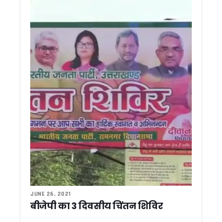
उत्तराखंड में प्रतिनियुक्ति नियमों की उड़ रही धज्जियां ! मूल विभाग लौ
बदरीनाथ चढ़ावा विवाद पर बोले त्रिवेंद्र, निष्पक्ष जांच हो, दोषी मिले तो स
उत्तराखंड: SIR में 13 लाख से ज्यादा वोटरों पर असर, 2027 चुनाव का 
कांवड़ मेले की तैयारियां तेज, हरिद्वार-बिजनौर पुलिस ने बनाया संयुक्त 
मसूरी की सड़कों पर साइकिल से निकले केंद्रीय मंत्री, IAS प्रशिक्षुओं स
कांग्रेस का बड़ा अनुशासनात्मक एक्शन, पिथौरागढ़ के तीन नेताओं को 
टनकपुर में मुख्यमंत्री धामी का दिखा पहाड़ी अंदाज, चूल्हे पर बनाई मंडु
मानसून में वन एवं वन्यजीव सुरक्षा को लेकर कॉर्बेट टाइगर रिजर्व का फ्लैग 
रामनगर के रिसॉर्ट में हाई-प्रोफाइल सेक्स रैकेट का भंडाफोड़, 51 गिरफ्
टनकपुर से कैलाश मानसरोवर यात्रा का शुभारंभ, सीएम धामी ने 49 श्रद्
रामनगर/नैनीताल: मानसून में नहीं रुकेगा सफर, सीएम धामी ने धनगढ़ी पु
उत्तराखंड दौरे पर आएंगे केसी वेणुगोपाल, चुनावी रणनीति पर कांग्रेस की
‘सेवा पखवाड़ा’ में उमड़ा जनसैलाब, एक ही मंच पर 3,500 से अधिक लोग
वन भूमि विवादों के समाधान का बनेगा ‘कॉमन फॉर्मूला’, धामी ने कहा – केंद
बदरीनाथ चढ़ावा विवाद पर बोले सतपाल महाराज, ‘सबूत दें विपक्ष, हर जां
‘इलेक्टेड नहीं, सिलेक्टेड मुख्यमंत्री हैं धामी’, पांच साल के कार्यकाल प
CM धामी के प्रयास हुए सफल, टनकपुर से हजूर साहिब नांदेड़ तक चलेगी सीध
मुख्यमंत्री धामी के पाँच वर्ष पूर्ण होने पर उत्तरकाशी में विशेष पूजा-अर्चन
JUNE 26, 2021
धामी के 5 साल बेमिसाल: यूसीसी, नकल विरोधी कानून, सख्त भू-कानून, म
बीजेपी का 3 दिवसीय चिंतन शिविर
‘मुख्य सेवक’ के रूप में धामी के पांच साल पूरे, विकास का श्रेय पीएम 
परिवर्तन संकल्प यात्रा में कांग्रेस प्रदेश अध्यक्ष का बड़ा आरोप, कहा – 