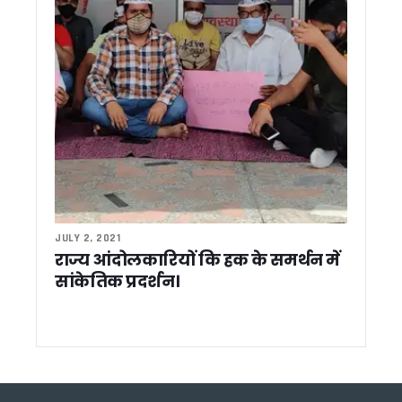
7.5 लाख से ज्यादा पेंशनर्स को बड़ी राहत, मुख्यमंत्री पुष्कर सिंह धामी ने
जनगणना 2027 को लेकर उत्तराखंड शासन ने जारी किए दिशा-निर्देश, गलत
मुख्यमंत्री पुष्कर सिंह धामी ने विभिन्न विकास योजनाओं के लिए दी 4.42 
बद्रीनाथ धाम बनेगा ‘स्प्रिचुअल हिल टाउन’, मुख्यमंत्री पुष्कर सिंह धामी 
सरकारी स्कूलों में बनेंगे बुक बैंक और डिजिटल लाइब्रेरी, मुख्य सचिव आनंद ब
एम.ए. अर्थशास्त्र के विद्यार्थियों ने राष्ट्रीय सेमिनार में प्रस्तुत किए शोध 
CM धामी ने हिमाद्री आइस रिंक की वर्षगांठ पर की शिरकत, कहा- प्रदेश में 
पुष्कर सिंह धामी ने किया हनुमान मंदिर में पूजन, कहा —“बजरंगबली हैं श
रोपवे प्रोजेक्ट्स को रफ्तार देने के निर्देश, मुख्य सचिव ने तय की प्राथमि
सीएम धामी का विजन: उत्तराखण्ड बनेगा ज्ञान, विज्ञान और संस्कृति का वैश्
“चाहें तो पद से हटा दें, समझौता नहीं करूंगा” – ठगी मामले पर भावुक हुए
लापरवाही पर सख्त एक्शन: ललित मोहन रयाल ने BDO देशराज को हटाया
JULY 2, 2021
बंगाल जीत का जश्न: पुष्कर सिंह धामी ने कार्यकर्ताओं को खिलाई झालमुड़ी,
राज्य आंदोलकारियों कि हक के समर्थन में
हरिद्वार: कुंभ तैयारियों पर सख्ती: शहरी विकास मंत्री ‘राम सिंह कैड़ा’ ने 
सांकेतिक प्रदर्शन।
पश्चिम बंगाल और असम विधानसभा चुनाव के नतीजों के बीच, गणेश गोदियाल
वायरल लेटर पर अरविंद पांडे का पलटवार, बोले- “फर्जी साजिश”, कांग्र
समीक्षा बैठक में सख्त दिखे पुष्कर सिंह धामी, तैयारियों में ढिलाई पर अ
रामनगर महाविद्यालय में सिविल सर्विसेज कोचिंग का सफलतापूर्वक समाप
उत्तराखंड में खाद संकट गहराया ! नेताप्रतिपक्ष यशपाल आर्य ने सरकार 
उत्तराखंड में 4-5 मई को ऑरेंज अलर्ट: एसईओसी ने जारी किए निर्देश, स