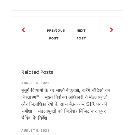
पूर्व मुख्यमंत्री विजय बहुगुणा ने मुख्यमंत्री धामी से की शिष्टाचार भेंट, राज्यहि
राहुल गांधी के उत्तराखंड दौरे को लेकर कांग्रेस सक्रिय, हरीश रावत ने छा
CM धामी का चमोली में हुआ भव्य स्वागत, रोड शो में उमड़े हज़ारों लोग, ज
उत्तराखंड में आपदा प्रबंधन को और मजबूत करने की तैयारी, यूएसडीए
बदरीनाथ चढ़ावा विवाद पर आमने-सामने कांग्रेस और बीकेटीसी, गणेश गो
PREVIOUS
NEXT
राहुल गांधी के कार्यक्रम पर सियासत तेज, महेंद्र भट्ट बोले- कांग्रेस फैल
POST
POST
रुद्रपुर और पिथौरागढ़ मेडिकल कॉलेजों को NMC से नहीं मिली मान्यता
शहरी निकायों को आत्मनिर्भर बनाने पर जोर, मुख्य सचिव ने वैज्ञानिक कचरा
पौड़ी गढ़वाल: हरेला पर्व पर मालाग्राम पहुंचे मुख्यमंत्री धामी, पौधरोपण क
उत्तराखंड पर्यटन के लिए 5 वर्षीय रोडमैप तैयार होगा, मुख्य सचिव ने दिए
उत्तराखंड की ड्राफ्ट मतदाता सूची जारी, 19 लाख वोटर्स के फॉर्म में त्रुटि
Related Posts
राहुल गांधी के ‘छात्रों की गूंज’ कार्यक्रम को परेड ग्राउंड में नहीं मिली अन
उत्तराखंड में इको टूरिज्म को मिलेगा नया आयाम, अगस्त तक आ सकती है 
AUGUST 5, 2026
2027 मिशन में जुटी बीजेपी, देहरादून में संगठनात्मक बैठक, बूथ प्रबंध
बुजुर्ग-दिव्यांगों के घर जाएंगे बीएलओ, करेंगे नोटिसों का
अमीन दीपक नेगी का मामला जिलाधिकारी के संज्ञान में मौखिक आदेश पर 
निस्तारण* – मुख्य निर्वाचन अधिकारी ने मंडलायुक्तों
सीएम को सौंपा ज्ञापन, जनसेवा शिविर में महिला की मांग पर तुरंत कार्रवा
और जिलाधिकारियों के साथ बैठक कर SIR पर की
Uttrakhand: अपर आयुक्त ताजबर सिंह जग्गी को मिला राष्ट्रीय सम्मान, 
समीक्षा – ⁠मंडलायुक्तों को जिलेवार विजिट कर सुपर
देहरादून में लोक संवर्धन पर्व का शुभारंभ, देशभर के शिल्पकारों को मिला 
चैकिंग के निर्देश
उत्तराखंड मॉडल की देशभर में होगी चर्चा, अल्पसंख्यक शिक्षा अधिनियम पर
सरकारी अनुदान बंद, अब कैसे चलेंगे उत्तराखंड के मदरसे? जानिए सरका
AUGUST 5, 2026
धामी कैबिनेट ने 10 अहम प्रस्तावों पर लगाई मुहर, मदरसा अनुदान समाप्त, 