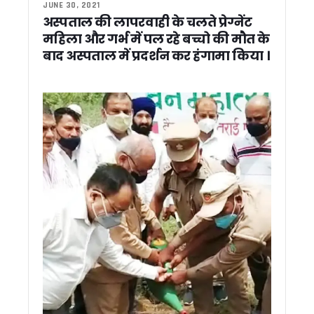
JUNE 30, 2021
CM धामी ने की उत्तराखंड न्यायाधीश संघ के वार्षिक सम्मेलन में शिरक
अस्पताल की लापरवाही के चलते प्रेग्नेंट
किसाऊ बांध परियोजना को मिलेगी रफ्तार, अमित शाह करेंगे हाई लेवल समीक
महिला और गर्भ में पल रहे बच्चो की मौत के
राहुल गांधी के दौरे पर सियासत तेज, सीएम धामी ने कहा – हेलीकॉप्टर उ
बाद अस्पताल में प्रदर्शन कर हंगामा किया ।
मुनस्यारी पहुंचे राज्यपाल, आईटीबीपी जवानों का बढ़ाया उत्साह सीमा सुरक्
स्टेट बॉक्सिंग ट्रायल में चयनित तानसी रावत राष्ट्रीय बॉक्सिंग चैंपियनशि
रामनगर वन विभाग की बड़ी कार्रवाई: सागौन तस्करी का भंडाफोड़, तीन आ
ब्रिक्स मंच पर चमका उत्तराखंड का आपदा प्रबंधन मॉडल, सिल्क्यारा रेस्क्
CM धामी ने किया खेत बचाओ अभियान को जनआंदोलन बनाने का आह्वान,
मुख्यमंत्री धामी ने किया कालाढूंगी में ‘अभिव्यंजना 5.0’ का शुभारंभ, देशभर
हरीश रावत का सरकार पर तंज़, कहा – भाजपा राज में भ्रष्टाचार बना शि
चुनाव से पहले संगठन साधने में जुटी भाजपा, धामी सरकार ने 6 नेताओं को 
काशीपुर को 25.19 करोड़ की विकास योजनाओं की सौगात, सीएम धामी न
खटीमा लोहियाहेड हेलीपैड पर सीएम धामी ने सुनीं जनसमस्याएं, अधिकारियो
भीमताल की सफाई व्यवस्था को मिली नई रफ्तार, सीएम धामी ने हरी झंडी
भीमताल झील के किनारे खिलेगा बोगनबेलिया का रंग, सीएम धामी ने शुरू
भीमताल को 96.71 करोड़ की सौगात, सीएम धामी ने विकास योजनाओं क
गांवों में आत्मनिर्भरता की नई मिसाल, मुख्य सचिव ने परखे स्वरोजगार मॉड
टिहरी में विकास कार्यों की समीक्षा: मुख्य सचिव ने अफसरों को दिए परियोज
नैनीताल में सीएम धामी का राहुल गांधी पर हमला, बोले- सेना पर सवाल उठा
राज्य आंदोलनकारियों को बड़ी राहत: धामी सरकार ने बढ़ाई चिन्हीकरण 