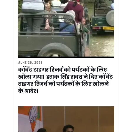
02 जुलाई को पूरे उत्तराखंड में मानसून मॉक ड्रिल, 13 जिलों के 70 स्थ
CM धामी ने रेलवे परियोजनाओं में मांगी तेजी, टनकपुर-बागेश्वर रेल लाइन
पोखरी में भाजपा प्रदेश अध्यक्ष महेंद्र भट्ट का यूकेडी ने किया घेराव, 
टीबी अभियान की धीमी रफ्तार पर मुख्य सचिव सख्त, 60% से कम स्क्रीनिं
विहिप की केंद्रीय बैठक में परिवार व्यवस्था पर मंथन, समलैंगिक विवाह
कर्णप्रयाग विवाद को सांप्रदायिक रंग न देने की अपील, सिख प्रतिनिधि
धामी कैबिनेट ने लगाई 12 बड़े फैसलों पर मुहर, उपनल कर्मचारियों को म
धामी कैबिनेट ने बी.सी. खंडूड़ी और जसपाल राणा को दी श्रद्धांजलि, शोक 
राशन कार्ड आय सीमा में होगा संशोधन, राशन विक्रेताओं का 39 करोड़ र
नीट अभ्यर्थियों की आत्महत्या पर राहुल गांधी का केंद्र पर हमला, कहा – टूट
JUNE 29, 2021
उत्तराखंड कांग्रेस कार्यकारिणी पर जल्द होगा फैसला, छोटी टीम के लिए कु
कॉर्बेट टाइगर रिजर्व को पर्यटकों के लिए
उत्तराखंड में भूमि खरीदने वालों को बड़ी राहत, सात दिन में पूरी होगी गैर
खोला गया। हराक सिंह रावत ने दिए कॉर्बेट
खटीमा: 2027 चुनाव से पहले सक्रिय हुई आप, सभी 70 सीटों पर लड़ने
टाइगर रिजर्व को पर्यटकों के लिए खोलने
लापरवाही की शिकायतों पर शासन का बड़ा एक्शन, हरिद्वार डीपीआरओ 
के आदेश
कर्णप्रयाग हिंसा के बाद हेमकुंड साहिब ट्रस्ट की अपील, शांति और अ
शिक्षक नेता सोहन सिंह माजिला ने मुख्यमंत्री धामी से की मुलाकात, शिक्षकों 
उत्तराखण्ड में विशेष गहन पुनरीक्षण (SIR) अभियान: 98% गणना फार्म वि
एससी/एसटी छात्रवृत्ति घोटाला: ईडी ने 13.83 करोड़ की संपत्तियां कीं 
खेत में उतरे मुख्यमंत्री धामी, टिलर चलाकर दिया जैविक खेती का संदेश
खटीमा: स्वच्छता अभियान में शामिल हुए मुख्यमंत्री धामी, “एक पेड़ मां 
बाघ के हमले से महिला गंभीर घायल, ग्रामीणों में दहशत