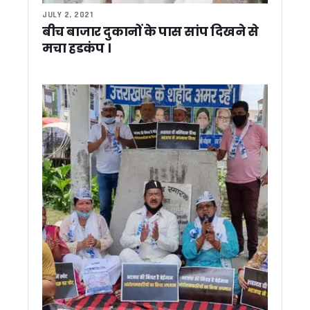
गोरापड़ाव और तीनपानी लालकुआं में बढ़ती सड़क दुर्घटनाओं पर सांसद अज
JULY 2, 2021
उत्तराखण्ड में बढ़ेगी गर्मी, कई जिलों में पारा 40 डिग्री पार होने के आसार
बीच बाजार दुकानों के पास सांप दिखने से
कॉर्बेट टाइगर रिजर्व की कालागढ़ रेंज में नर बाघ मृत मिला, जांच के लिए भेज
मचा हडकंप ।
बढ़ती महंगाई के खिलाफ कांग्रेस का प्रदर्शन, भाजपा सरकार का पुतला फ
बहुउद्देशीय विधिक साक्षरता एवं जागरूकता शिविर में न्याय को अंतिम व्यक्
लोकसंस्कृति, आस्था और विकास का संगम बना गोल्ज्यू महोत्सव-2026, म
अब घर बैठे बनेंगे राशन कार्ड, सरकार ने लागू किया यूनिफाइड सिस्टम, जान
देवभूमि की संस्कृति से खिलवाड़ और धर्मांतरण बर्दाश्त नहीं होगा: सीएम धा
चारधाम यात्रियों का 10 करोड़ का बीमा, पर्यटन मंत्री ने सीएम धामी को स
सूचना मे “नो व्हीकल डे” : DG सूचना बंशीधर तिवारी 16 किमी साइकिल
नानकमत्ता में महाराणा प्रताप जयंती समारोह में शामिल हुए सीएम धामी, मे
मुख्यमंत्री धामी ने देवीधुरा में छात्रों से किया संवाद, प्रशिक्षण महाअभिया
मुख्यमंत्री धामी ने दिवंगत सोमेंद्र सिंह बोहरा के परिजनों को सौंपी ₹1
माँ वाराही धाम का होगा भव्य कायाकल्प, धार्मिक पर्यटन को मिलेगी नई प
राज्य कर्मचारियों का बढ़ा महंगाई भत्ता, सीएम धामी ने दी 60% DA की मंजू
श्रमिक हितों के संरक्षण को लेकर धामी सरकार सख्त, श्रमिकों की सुवि
देहरादून में स्कॉर्पियो से डेढ़ करोड़ की नकदी बरामद ! सीक्रेट केबिन ब
उत्तराखंड सचिवालय संघ चुनाव में दीपक जोशी की बड़ी जीत, अध्यक्ष पद
6 महीने बाद भी टीम नहीं बना पाए कांग्रेस प्रदेश अध्यक्ष गणेश गोदिया
मुख्यमंत्री पुष्कर सिंह धामी ने राज्यपाल से की शिष्टाचार भेंट…
ऊर्जा बचत को जनआंदोलन बनाएगी धामी सरकार, सभी विभागों को जारी हुए