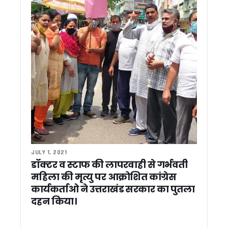
चार महीने बाद पर्यटकों के लिए खुला FRI, एंट्री फीस में भारी बढ़ोतरी
उत्तराखंड में 28 मई को रहेगी बकरीद की छुट्टी, शासन ने बदला अवका
थारू जनजाति जमीन मामले में सीएम धामी का कांग्रेस पर हमला, बोले- नई ब
देहरादून को मिला ‘मिस्टर कूल’ डीएम, जनता के बीच रहने वाले अफसर ह
उत्तराखंड आ सकती हैं राष्ट्रपति द्रौपदी मुर्मू, IMA से केदारनाथ तक प्र
तेलपुरा रोड पर खड़े ट्रक में लगी भीषण आग, फायर यूनिटों ने समय रहते 
नई दिल्ली में ‘अपनापन’ का लोकार्पण, सीएम धामी ने साझा किए प्रेरणादाय
नेता प्रतिपक्ष यशपाल आर्य ने उठाए पेट्रोल-डीजल की बढ़ती कीमतों पर 
CBSE में शामिल हुई मैथिली भाषा, NEP 2020 के तहत मिला दर्जा…
हल्द्वानी सर्किट हाउस में जनसुनवाई, सीएम धामी ने अधिकारियों को दिए त्
सड़क पर नमाज पढ़ने पर सीएम धामी का बड़ा बयान, कहा- चिन्हित स्थलों
जिलाधिकारियों संग सीएम धामी की बड़ी बैठक, अतिक्रमण हटाने और भू का
चारधाम यात्रा के बीच चमोली में पेट्रोल-डीजल संकट ? ज्योतिर्मठ में यात्र
मुख्य सचिव की अध्यक्षता में JICA परियोजना की बैठक, प्रदेश में बागवान
JULY 1, 2021
CM धामी ने पत्रकारों को दी बड़ी सौगात, हल्द्वानी में किया अत्याधुनिक
डॉक्टर व स्टाफ की लापरवाही से गर्भवती
कार्बेट टाइगर रिजर्व में नर गुलदार का शव मिला, बाघ के हमले से मौत की पुष
महिला की मृत्यु पर आक्रोशित कांग्रेस
खटीमा में 89 लाख की विकास योजनाओं का लोकार्पण, मुख्यमंत्री धामी बो
कार्यकर्ताओ ने उत्तराखंड सरकार का पुतला
सचिवालय में ‘रन फॉर हेल्थ’ दौड़ का आयोजन, कार्मिकों ने दिखाया उत्सा
दहन किया।
‘उत्तराखंडियत की ओर’ डॉक्यूमेंट्री लॉन्च, हरदा बोले- भगत दा मेरे दूसरे गु
मुख्यमंत्री धामी ने हल्द्वानी में सुनी जनसमस्याएं, अधिकारियों को दिए त्वर
मुख्य निर्वाचन आयुक्त ने ली आगामी SIR को लेकर समीक्षा बैठक – प्रद