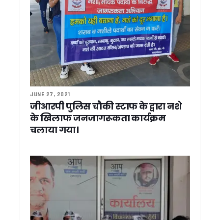
स्टेट प्रगति के तहत मुख्य सचिव आनंद बर्द्धन ने की विभिन्न परियोजनाओं क
जिला अस्पताल पहुंचे मुख्यमंत्री पुष्कर सिंह धामी, मरीजों का जाना हालच
उत्तराखंड के दो वरिष्ठ आईएएस अधिकारियों को केंद्र में बड़ी जिम्मेदारी, स
राहुल गांधी ने डाट काली मंदिर के महंत के निधन पर जताया शोक, परिवार 
पिथौरागढ़ को 165 करोड़ की विकास परियोजनाओं की सौगात, विधायक की बेट
केदारनाथ धाम में शुरू हुई 40 बेड की स्वास्थ्य सुविधा, CM धामी ने क
एलएसम परिसर के वार्षिकोत्सव में पहुंचे सीएम धामी, कई विकास योजनाओ
मुख्यमंत्री पुष्कर सिंह धामी ने विभिन्न विकास योजनाओं के लिए 1096 करो
JUNE 27, 2021
शुभेंदु अधिकारी होंगे पश्चिम बंगाल के नये मुख्यमंत्री, अमित शाह ने लगाई 
जीआरपी पुलिस चौकी स्टाफ के द्वारा नशे
सीएम योगी और धामी ने यमकेश्वर में विकास योजनाओं का किया लोकार्पण, श
के खिलाफ जनजागरूकता कार्यक्रम
केदारनाथ धाम में शुरू हुई 40 बेड की स्वास्थ्य सुविधा, CM धामी ने क
चलाया गया।
सीएम धामी ने उत्तराखंड को दी बड़ी सौगात, 135 करोड़ रुपए के विकास कार्
चंपावत में कथित गैंगरेप मामले में नया मोड़, गैंगरेप की कहानी थी झूठी ?
ग्लोबल डेस्टिनेशन के रूप में विकसित होगा टिहरी झील क्षेत्र, धामी सरका
टिहरी झील क्षेत्र को बनाया जाएगा ग्लोबल डेस्टिनेशन, मुख्य सचिव आनंद बर
मानसून से पहले गड्ढामुक्त हों सड़कें, सभी विभाग 24×7 अलर्ट मोड पर रहे
उत्तराखंड पहुंचे योगी आदित्यनाथ, मुख्यमंत्री पुष्कर सिंह धामी ने किया स
CM धामी ने किया पशुपालकों, दुग्ध उत्पादकों और मत्स्य पालकों से सं
गढ़वाल दौरे पर कांग्रेस प्रभारी कुमारी शैलजा, श्रीनगर में कार्यकर्ताओ
हरदा की चौपाल से बीजेपी पर बड़ा हमला ! कहा – लोकतंत्र और संविधान ख