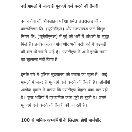
कल 30 जुलाई को 14 राज्यों में भारी बारिश का अलर्ट, उत्तराखंड समेत कई 
कई मामलों में जल्द ही मुकदमे दर्ज करने की तैयारी
उत्तराखंड के आपदा प्रबंधन मॉडल की देशभर में सराहना, एनडीएमए-एनड
CM धामी ने स्वच्छ गतिशील परिवर्तन नीति के तहत 6 वाहन स्वामियों को
वन दरोगा की ऑनलाइन परीक्षा समेत उत्तराखंड पॉवर
भारी बारिश पर धामी सरकार अलर्ट, सभी विभागों को 24 घंटे सतर्क रहने के
कारपोरेशन लि. (यूपीसीएल) और उत्तराखंड जल विद्युत
पहली ही बारिश में जवाब दे गया करोड़ों का पुल ? निर्माण कार्य पर उठे सवाल
निगम लि. (यूजेवीएनल) में एई की भर्ती में धांधली के सुबूत
कांवड़ मेले में साइबर कमांडो की तैनाती, फेक न्यूज और अफवाह फैलाने वा
मिले हैं। इनके अलावा पांच और भर्ती परीक्षाओं में गड़बड़ी
उत्तराखंड में बारिश का कहर जारी, 150 से ज्यादा सड़कें बंद, कल भी कई ज
देहरादून की साइंस सिटी का प्रदेशभर के स्कूली विद्यार्थियों को कराया
की बात भी सामने आई है। एसटीएफ ने अभी इनके नामों
उत्तराखंड में 1 अगस्त तक भारी बारिश का अलर्ट…!
का खुलासा नहीं किया है।
परमवीर चक्र विजेताओं की अनुग्रह राशि बढ़कर 2 करोड़, CM धामी ने 
कॉमनवेल्थ में भारतीय खिलाड़ियों का जलवा, मुख्यमंत्री धामी ने दी ऋ
इनके बारे में पुलिस मुख्यालय को बताया जा चुका है। कई
कांवड़ यात्रा 2026 : साधु-संतों ने की संयमित यात्रा की अपील, डीजे, 
मामलों में जल्द ही मुकदमे दर्ज करने की तैयारी है। डीजीपी
बदरीनाथ चढ़ावा प्रकरण: प्रमोद नौटियाल की जमानत याचिका खारिज, एस
अशोक कुमार ने बताया कि एसटीएफ बेहतर काम कर रही
उत्तराखंड : 10 आईएएस और एक आईएफएस अधिकारी के कार्यभार में बद
सास को बाघ के जबड़ों से बचाने के लिए बहू ने दिखाई बहादुरी, हंसिया से 
है। कुछ भर्तियों में प्राथमिक जांच पूरी हो चुकी है। इनमें
कारगिल विजय दिवस पर सीएम धामी का बड़ा ऐलान, परमवीर चक्र विजेता
मुकदमे दर्ज करने की तैयारी की जा रही है।
पूर्व कैबिनेट मंत्री हीरा सिंह बिष्ट को मुख्यमंत्री धामी ने दी श्रद्धांजल
साहित्यकारों से बोले सीएम धामी: उत्तराखंड को बनाएंगे साहित्यिक पर्यटन
100
से अधिक अभ्यर्थियों के खिलाफ होगी चार्जशीट
उत्तराखंड में GST संग्रहण में बड़ी बढ़त, पहली तिमाही में नेट SGST 
पेपर लीक पर कांग्रेस का हल्लाबोल, प्रदेश अध्यक्ष समेत कई नेता सुद्धोवा