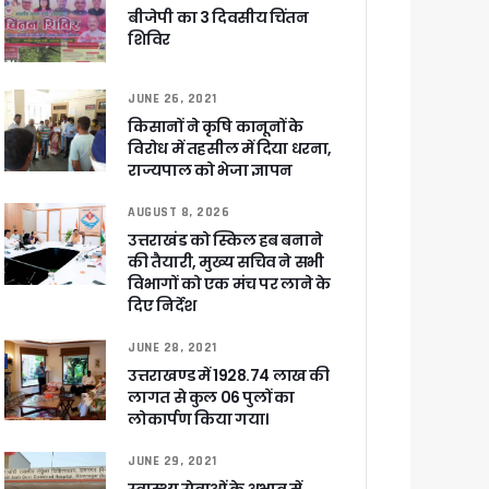
षी पाया गया
बीजेपी का 3 दिवसीय चिंतन
शिविर
े साथ बैठक कर SIR पर की समीक्षा – ⁠मंडलायुक्तों को जिलेवार विजिट कर सुपर चैकिंग के निर्देश
ि
JUNE 26, 2021
किसानों ने कृषि कानूनों के
विरोध में तहसील में दिया धरना,
राज्यपाल को भेजा ज्ञापन
AUGUST 8, 2026
र रही सरकार
उत्तराखंड को स्किल हब बनाने
की तैयारी, मुख्य सचिव ने सभी
विभागों को एक मंच पर लाने के
दिए निर्देश
ी
JUNE 28, 2021
उत्तराखण्ड में 1928.74 लाख की
लागत से कुल 06 पुलों का
ली वित्तीय स्वीकृति
लोकार्पण किया गया।
JUNE 29, 2021
 सरकार – CM धामी