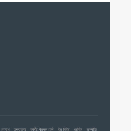
च प्राथमिकता
 नहीं बख्शेंगे
नों का हरिद्वार तक विस्तार
ग पर होगा फोकस
अपराध
उत्तराखण्ड
कॉर्बेट नेशनल पार्क
देश विदेश
धार्मिक
राजनीति