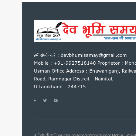
कारगिल विजय दिवस पर सीएम धामी
पूर्व कैबिनेट मंत्री हीरा सिंह बिष
साहित्यकारों से बोले सीएम धामी: उ
उत्तराखंड में GST संग्रहण में 
पेपर लीक पर कांग्रेस का हल्लाबोल,
मुख्यमंत्री धामी ने विभिन्न विकास क
हमें संपर्क करें : devbhumisamay@gmail.com
मुख्यमंत्री धामी ने सुनी जन समस
Mobile : +91-9927518140 Proprietor : Moh
यूटीयू सेमेस्टर परीक्षा प्रश्नपत्
Usman Office Address : Bhawaniganj, Railw
कांवड़ मेले के लिए रेलवे की बड़ी त
Road, Ramnagar Distrcit - Nainital,
उत्तराखंड में आपातकालीन सेवाएं हो
Uttarakhand - 244715
जैव विविधता संरक्षण को मिलेगा नय
निर्माण श्रमिकों के लिए बड़ी सौ
एलआईयू निरीक्षक मनोज मनराल को मु
पेपर लीक विरोध प्रदर्शन पर बोले
मुख्यमंत्री एकल महिला स्वरोजगार
उत्तराखंड में बनेगा संस्कृत आय
हमें संपर्क करें : devbhumisamay@gmail.com Mobile : +91-