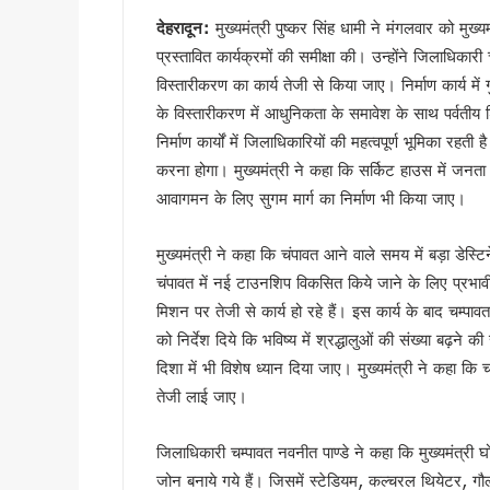
“विकसित उत्तराखंड विजन-2047” 
देहरादून:
मुख्यमंत्री पुष्कर सिंह धामी ने मंगलवार को मुख्
देहरादून में ओहो रेडियो 89.2 ए
प्रस्तावित कार्यक्रमों की समीक्षा की। उन्होंने जिलाधिकार
मुख्यमंत्री के निर्देश पर बहाल हो
विस्तारीकरण का कार्य तेजी से किया जाए। निर्माण कार्य में
भाजपा विधायक महेश जीना का कथित
के विस्तारीकरण में आधुनिकता के समावेश के साथ पर्वतीय 
मुख्यमंत्री धामी से राज्यसभा स
निर्माण कार्यों में जिलाधिकारियों की महत्वपूर्ण भूमिका रह
अल्पसंख्यक समाज के उत्थान के लिए
करना होगा। मुख्यमंत्री ने कहा कि सर्किट हाउस में जन
आवागमन के लिए सुगम मार्ग का निर्माण भी किया जाए।
मुख्य सचिव आनंद बर्धन ने आयुष
सावन का पहला सोमवार: कांवड़ यात्र
मुख्यमंत्री ने कहा कि चंपावत आने वाले समय में बड़ा डेस्ट
मैदानी सीट से चुनाव लड़ना चाहते
चंपावत में नई टाउनशिप विकसित किये जाने के लिए प्रभाव
MDDA में हर महीने 2 बार लगेगा 
मिशन पर तेजी से कार्य हो रहे हैं। इस कार्य के बाद चम्पावत म
‘जन-जन की सरकार, जन-जन के द्वा
को निर्देश दिये कि भविष्य में श्रद्धालुओं की संख्या बढ़ने क
कॉमनवेल्थ गेम्स में उत्तराखंड की 
दिशा में भी विशेष ध्यान दिया जाए। मुख्यमंत्री ने कहा कि 
हरिद्वार कांवड़ यात्रा में 50 लाख श
तेजी लाई जाए।
‘नशा मुक्त युवा’ अभियान का शुभार
2 महीने के लंबे इंतजार के बाद ल
जिलाधिकारी चम्पावत नवनीत पाण्डे ने कहा कि मुख्यमंत्री 
UKSSSC पेपर लीक मामले में ईडी 
जोन बनाये गये हैं। जिसमें स्टेडियम, कल्चरल थियेटर, गौल्ज