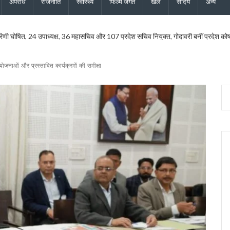
अपराध
राजनीति
स्वास्थ्य
फिल्म जगत
खेल
सौंदर्य
अन्य
रिणी घोषित, 24 उपाध्यक्ष, 36 महासचिव और 107 प्रदेश सचिव नियुक्त, गोदावरी बनीं प्रदेश कोषाध्य
मुख्य सचिव ने एनकॉर्ड बैठक में दिए कड़े निर्देश
यमंत्री धामी के निर्देश पर सचिव आवास ने की समीक्षा, ट्रैफिक प्रबंधन और यात्री सुविधाओं को मि
ोजनाओं और प्रस्तावित कार्यक्रमों की समीक्षा
ु कांवड़ यात्रा जारी, 2.19 करोड़ से अधिक शिवभक्त सकुशल लौटे
ड़ की विकास योजनाओं को दी मंजूरी, जीआईएस आधारित जल निकासी पर बड़ा फोकस
ने नई टीम का किया ऐलान, कोषाध्यक्ष, उपाध्यक्ष और सचिवों की सूची जारी
सचिव ने दिये बंद सड़कें जल्द खोलने, चारधाम यात्रा सुरक्षित रखने और अंतिम व्यक्ति तक मौसम अलर्
ेशक की शिष्टाचार भेंट, उत्तराखंड में एनसीसी विस्तार पर हुई चर्चा
की साझेदारी, जल्द होगा विश्वविद्यालयों के बीच समझौता
 हाई अलर्ट, सभी एजेंसियों को सतर्क रहने के निर्देश, देहरादून, चमोली और बागेश्वर में ऑरेंज अलर्ट
वास योजना के सभी लंबित मकान, सचिव आवास ने दिए सख्त निर्देश
 और जिला कार्यालय खोलने पर केंद्र करेगा विचार, मुख्यमंत्री धामी के प्रस्ताव पर केंद्र से मिली 
परियोजनाओं की समीक्षा, आधारभूत ढांचे के विकास पर दिया जोर
ान के लिए भटक रहा परिवहन निगम, पीएम-गृह मंत्री के कार्यक्रमों में लगी 554 बसों का बिल अटक