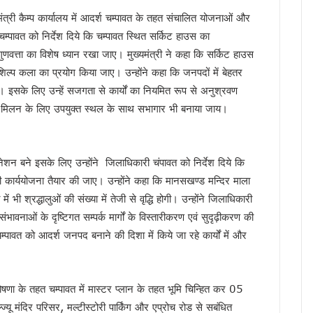
को लेकर उच्च स्तरीय ब्रेनस्टॉर्मिंग बैठक का आयोजन…
यमंत्री कैम्प कार्यालय में आदर्श चम्पावत के तहत संचालित योजनाओं और
फएम का शुभारंभ, सीएम धामी ने कहा — रेडियो आज भी जनसंवाद का सबसे प्रभावी माध्यम
ी चम्पावत को निर्देश दिये कि चम्पावत स्थित सर्किट हाउस का
गी खैनूरी सड़क, 120 परिवारों को मिलेगी राहत
 गुणवत्ता का विशेष ध्यान रखा जाए। मुख्यमंत्री ने कहा कि सर्किट हाउस
 वीडियो वायरल, अभद्र भाषा को लेकर सियासत गरमाई, कांग्रेस ने की कार्रवाई की मांग, भाजप
शिल्प कला का प्रयोग किया जाए। उन्होंने कहा कि जनपदों में बेहतर
ांसद नरेश बंसल और विधायक बिशन सिंह चुफाल ने की मुलाकात
ती है। इसके लिए उन्हें सजगता से कार्यों का नियमित रूप से अनुश्रवण
 सरकार प्रतिबद्ध, योजनाओं का लाभ हर पात्र व्यक्ति तक पहुंचेगा : मुख्यमंत्री धामी
ता मिलन के लिए उपयुक्त स्थल के साथ सभागार भी बनाया जाय।
 मंत्रालय के सचिव से की मुलाकात, एआईआईए स्थापना का किया आग्रह
ा के बीच शिवालयों में जलाभिषेक के लिए लंबी कतारें, दक्षेश्वर महादेव में उमड़ा आस्था का सैलाब, स
िनेशन बने इसके लिए उन्होंने जिलाधिकारी चंपावत को निर्देश दिये कि
 हैं हरक सिंह रावत, हाईकमान के सामने रखी इच्छा
ी कार्ययोजना तैयार की जाए। उन्होंने कहा कि मानसखण्ड मन्दिर माला
‘समाधान दिवस’, अब सीधे अधिकारियों से रख सकेंगे शिकायत
ें भी श्रद्धालुओं की संख्या में तेजी से वृद्धि होगी। उन्होंने जिलाधिकारी
र’ अभियान में साढ़े 6 लाख से अधिक लोगों की भागीदारी
ी संभावनाओं के दृष्टिगत सम्पर्क मार्गों के विस्तारीकरण एवं सुदृढ़ीकरण की
उन्नति शर्मा ने जीता कांस्य पदक, प्रदेश में जश्न का माहौल, CM ने दी बधाई
चम्पावत को आदर्श जनपद बनाने की दिशा में किये जा रहे कार्यों में और
्रद्धालु पहुंचे, डीएम-एसएसपी ने पुष्पवर्षा कर किया कांवड़ियों का स्वागत
ंभ, CM धामी ने भी सुना पीएम मोदी का प्रोग्राम, नशामुक्त उत्तराखंड बनाने का संकल्प दोहराया
ैपटॉप चोरी प्रकरण पर FIR,इतने दिन कहां सोई रही देहरादून पुलिस ?
घोषणा के तहत चम्पावत में मास्टर प्लान के तहत भूमि चिन्हित कर 05
की बड़ी कार्रवाई, हाकम सिंह की 63.30 लाख की संपत्ति अटैच
्यू मंदिर परिसर, मल्टीस्टोरी पार्किंग और एप्रोच रोड से सबंधित