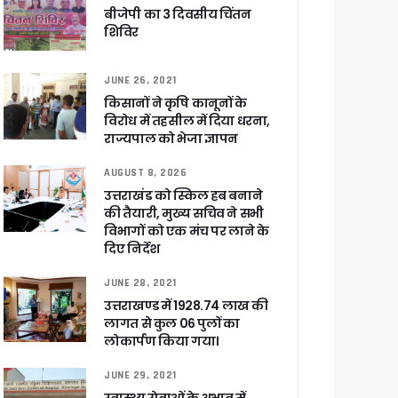
े साथ बैठक कर SIR पर की समीक्षा – ⁠मंडलायुक्तों को जिलेवार विजिट कर सुपर चैकिंग के निर्देश
बीजेपी का 3 दिवसीय चिंतन
शिविर
ि
JUNE 26, 2021
किसानों ने कृषि कानूनों के
विरोध में तहसील में दिया धरना,
राज्यपाल को भेजा ज्ञापन
र रही सरकार
AUGUST 8, 2026
उत्तराखंड को स्किल हब बनाने
की तैयारी, मुख्य सचिव ने सभी
विभागों को एक मंच पर लाने के
ी
दिए निर्देश
JUNE 28, 2021
उत्तराखण्ड में 1928.74 लाख की
ली वित्तीय स्वीकृति
लागत से कुल 06 पुलों का
लोकार्पण किया गया।
 सरकार – CM धामी
JUNE 29, 2021