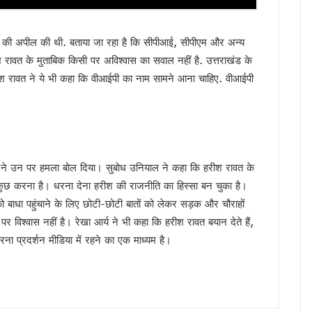
ी सीबी-सीआईडी जांच, मुख्यमंत्री धामी ने दिए आदेश
शुभारंभ, सीएम धामी ने कहा – संत रविदास के विचार आज भी प्रासंगिक
ोने की अपील की थी. बताया जा रहा है कि सीपीआई, सीपीएम और अन्य
, 13 अगस्त तक कर सकेंगे त्रुटियों का सुधार
रीश रावत के मुताबिक किसी पर अविश्वास का सवाल नहीं है. उत्तराखंड के
े निस्तारण में लापरवाही बर्दाश्त नहीं, मुख्यमंत्री धामी के सख्त निर्देश
हरीश रावत ने ये भी कहा कि वीआईपी का नाम सामने आना चाहिए. वीआईपी
ैली, तैयारियों में जुटी कांग्रेस, यशपाल आर्य ने सरकार पर साधा निशाना
होंगे भव्य कार्यक्रम, खेल प्रतियोगिताओं से लेकर रक्तदान शिविर तक होंगे आयोजित – मुख्य सचिव
 सीमा पर फ्लैग मार्च, वन्यजीव सुरक्षा को लेकर वनकर्मियों ने बढ़ाई सतर्कता
ों में परीक्षा गड़बड़ी पर कुलपति समेत तीन अधिकारी होंगे जिम्मेदार
तराखंड में सियासी संग्राम, कांग्रेस ने उठाए सवाल, सरकार ने बताया नियमित प्रक्रिया
ों ने उन पर हमला बोल दिया। सुबोध उनियाल ने कहा कि हरीश रावत के
कुछ करना है। धरना देना हरीश की राजनीति का हिस्सा बन चुका है।
मी का हमला, कहा – संसद में असंसदीय शब्द लोकतंत्र का अपमान
 बाधा पहुंचाने के लिए छोटी-छोटी बातों को लेकर सड़क और चौराहों
के बीच समन्वय होगा मजबूत, आपदा राहत के लिए बनी साझा रणनीति
 पर विश्वास नहीं है। रेखा आर्य ने भी कहा कि हरीश रावत बयान देते हैं,
में महिला कांग्रेस का प्रदर्शन, पुतला फूंककर जताया विरोध
ना प्रदर्शन मीडिया में रहने का एक माध्यम है।
संदेश, सिंगल यूज़ प्लास्टिक के खिलाफ जनभागीदारी का किया आह्वान
ागरूकता की अलख, छात्रों और स्थानीय समुदाय ने लिया बाघ संरक्षण का संकल्प
ी रफ्तार धीमी, 271 में से केवल 47 ने किया आवेदन
ी, मुख्य सचिव ने विभागों को तीन दिन की समयसीमा दी