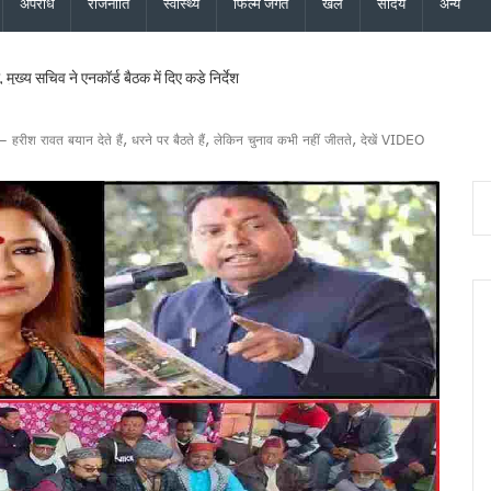
अपराध
राजनीति
स्वास्थ्य
फिल्म जगत
खेल
सौंदर्य
अन्य
मुख्य सचिव ने एनकॉर्ड बैठक में दिए कड़े निर्देश
यमंत्री धामी के निर्देश पर सचिव आवास ने की समीक्षा, ट्रैफिक प्रबंधन और यात्री सुविधाओं को मि
ु कांवड़ यात्रा जारी, 2.19 करोड़ से अधिक शिवभक्त सकुशल लौटे
– हरीश रावत बयान देते हैं, धरने पर बैठते हैं, लेकिन चुनाव कभी नहीं जीतते, देखें VIDEO
ड़ की विकास योजनाओं को दी मंजूरी, जीआईएस आधारित जल निकासी पर बड़ा फोकस
ने नई टीम का किया ऐलान, कोषाध्यक्ष, उपाध्यक्ष और सचिवों की सूची जारी
सचिव ने दिये बंद सड़कें जल्द खोलने, चारधाम यात्रा सुरक्षित रखने और अंतिम व्यक्ति तक मौसम अलर्
ेशक की शिष्टाचार भेंट, उत्तराखंड में एनसीसी विस्तार पर हुई चर्चा
की साझेदारी, जल्द होगा विश्वविद्यालयों के बीच समझौता
 हाई अलर्ट, सभी एजेंसियों को सतर्क रहने के निर्देश, देहरादून, चमोली और बागेश्वर में ऑरेंज अलर्ट
वास योजना के सभी लंबित मकान, सचिव आवास ने दिए सख्त निर्देश
 और जिला कार्यालय खोलने पर केंद्र करेगा विचार, मुख्यमंत्री धामी के प्रस्ताव पर केंद्र से मिली 
परियोजनाओं की समीक्षा, आधारभूत ढांचे के विकास पर दिया जोर
ान के लिए भटक रहा परिवहन निगम, पीएम-गृह मंत्री के कार्यक्रमों में लगी 554 बसों का बिल अटक
 इस्तीफा देने वाले कॉन्स्टेबल शेर सिंह बर्खास्त, विभागीय जांच में अनुशासनहीनता के उल्लंघन का दो