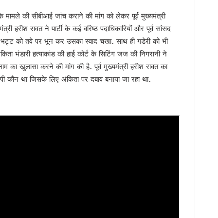
फएम का शुभारंभ, सीएम धामी ने कहा — रेडियो आज भी जनसंवाद का सबसे प्रभावी माध्यम
 के मामले की सीबीआई जांच कराने की मांग को लेकर पूर्व मुख्यमंत्री
गी खैनूरी सड़क, 120 परिवारों को मिलेगी राहत
त्री हरीश रावत ने पार्टी के कई वरिष्ठ पदाधिकारियों और पूर्व सांसद
 वीडियो वायरल, अभद्र भाषा को लेकर सियासत गरमाई, कांग्रेस ने की कार्रवाई की मांग, भाजप
ाले भट्ट को तवे पर भून कर उसका स्वाद चखा. साथ ही गडेरी को भी
ांसद नरेश बंसल और विधायक बिशन सिंह चुफाल ने की मुलाकात
अंकिता भंडारी हत्याकांड की हाई कोर्ट के सिटिंग जज की निगरानी ने
 सरकार प्रतिबद्ध, योजनाओं का लाभ हर पात्र व्यक्ति तक पहुंचेगा : मुख्यमंत्री धामी
म का खुलासा करने की मांग की है. पूर्व मुख्यमंत्री हरीश रावत का
 मंत्रालय के सचिव से की मुलाकात, एआईआईए स्थापना का किया आग्रह
ी कौन था जिसके लिए अंकिता पर दबाव बनाया जा रहा था.
ा के बीच शिवालयों में जलाभिषेक के लिए लंबी कतारें, दक्षेश्वर महादेव में उमड़ा आस्था का सैलाब, स
 हैं हरक सिंह रावत, हाईकमान के सामने रखी इच्छा
‘समाधान दिवस’, अब सीधे अधिकारियों से रख सकेंगे शिकायत
र’ अभियान में साढ़े 6 लाख से अधिक लोगों की भागीदारी
उन्नति शर्मा ने जीता कांस्य पदक, प्रदेश में जश्न का माहौल, CM ने दी बधाई
्रद्धालु पहुंचे, डीएम-एसएसपी ने पुष्पवर्षा कर किया कांवड़ियों का स्वागत
ंभ, CM धामी ने भी सुना पीएम मोदी का प्रोग्राम, नशामुक्त उत्तराखंड बनाने का संकल्प दोहराया
ैपटॉप चोरी प्रकरण पर FIR,इतने दिन कहां सोई रही देहरादून पुलिस ?
की बड़ी कार्रवाई, हाकम सिंह की 63.30 लाख की संपत्ति अटैच
 साल सरकारी सेवा अनिवार्य, फिर मिलेगी पीजी की अनुमति