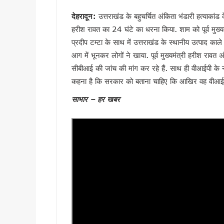
देहरादून में ओहो रेडियो 89.2 ए
देहरादून:
उत्तराखंड के बहुचर्चित अंकिता भंडारी हत्याकांड
मुख्यमंत्री के निर्देश पर बहाल हो
हरीश रावत का 24 घंटे का धरना किया. शाम को पूर्व मुख्यमं
भाजपा विधायक महेश जीना का कथित
प्रदीप टम्टा के साथ में उत्तराखंड के स्थानीय उत्पाद क
मुख्यमंत्री धामी से राज्यसभा स
आग में भूनकर लोगों ने खाया. पूर्व मुख्यमंत्री हरीश रावत 
अल्पसंख्यक समाज के उत्थान के लिए
सीबीआई की जांच की मांग कर रहे हैं. साथ ही वीआईपी के ना
मुख्य सचिव आनंद बर्धन ने आयुष
कहना है कि सरकार को बताना चाहिए कि आखिर वह वीआईप
सावन का पहला सोमवार: कांवड़ यात्र
साभार – हर खबर
मैदानी सीट से चुनाव लड़ना चाहते
MDDA में हर महीने 2 बार लगेगा 
‘जन-जन की सरकार, जन-जन के द्वा
कॉमनवेल्थ गेम्स में उत्तराखंड की 
हरिद्वार कांवड़ यात्रा में 50 लाख श
‘नशा मुक्त युवा’ अभियान का शुभार
2 महीने के लंबे इंतजार के बाद ल
UKSSSC पेपर लीक मामले में ईडी 
उत्तराखंड में एमबीबीएस के बाद 3