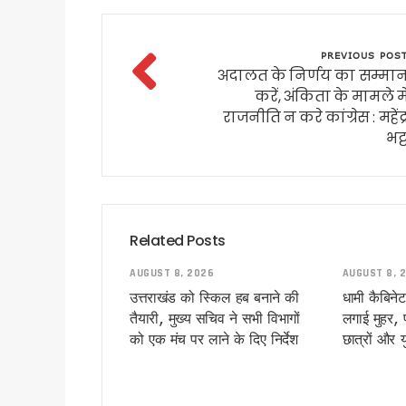
कल 30 जुलाई को 14 राज्यों में भा
उत्तराखंड के आपदा प्रबंधन मॉड
PREVIOUS POS
CM धामी ने स्वच्छ गतिशील परिवर्
अदालत के निर्णय का सम्मा
भारी बारिश पर धामी सरकार अलर्ट, 
करें, अंकिता के मामले म
पहली ही बारिश में जवाब दे गया करो
राजनीति न करे कांग्रेस : महेंद्
भट्
कांवड़ मेले में साइबर कमांडो की 
उत्तराखंड में बारिश का कहर जारी,
देहरादून की साइंस सिटी का प्रदेश
उत्तराखंड में 1 अगस्त तक भारी 
Related Posts
परमवीर चक्र विजेताओं की अनुग्र
कॉमनवेल्थ में भारतीय खिलाड़ियों
AUGUST 8, 2026
AUGUST 8, 
कांवड़ यात्रा 2026 : साधु-संतों 
उत्तराखंड को स्किल हब बनाने की
धामी कैबिनेट
बदरीनाथ चढ़ावा प्रकरण: प्रमोद 
तैयारी, मुख्य सचिव ने सभी विभागों
लगाई मुहर, प
को एक मंच पर लाने के दिए निर्देश
छात्रों और 
उत्तराखंड : 10 आईएएस और एक आ
सास को बाघ के जबड़ों से बचाने के
कारगिल विजय दिवस पर सीएम धामी