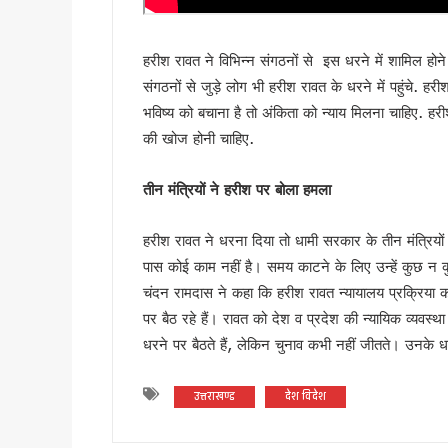
सृष्टि कंडारी मौत प्रकरण की होग
रुड़की में कलश वंदन महारैली का 
हरीश रावत ने विभिन्न संगठनों से इस धरने में शामिल ह
19 लाख मतदाताओं को नोटिस जारी
संगठनों से जुड़े लोग भी हरीश रावत के धरने में पहुंचे. ह
सीएम हेल्पलाइन-1905 की शिकायतों क
भविष्य को बचाना है तो अंकिता को न्याय मिलना चाहिए. 
8 अगस्त को हल्द्वानी मे खरगे की र
की खोज होनी चाहिए.
स्वतंत्रता दिवस पर प्रदेशभर में 
मानसून सीजन में कॉर्बेट की दक्षिणी
तीन मंत्रियों ने हरीश पर बोला हमला
उत्तराखंड : तकनीकी शिक्षण संस्थान
19 लाख मतदाताओं को नोटिस पर उत्
हरीश रावत ने धरना दिया तो धामी सरकार के तीन मंत्रिय
पास कोई काम नहीं है। समय काटने के लिए उन्हें कुछ न 
राहुल गांधी की भाषा पर सीएम धा
चंदन रामदास ने कहा कि हरीश रावत न्यायालय प्रक्रिया को
उत्तराखंड: सेना और यूएसडीएमए 
पर बैठ रहे हैं। रावत को देश व प्रदेश की न्यायिक व्यवस्था
केंद्रीय मंत्री के बयान के विरोध 
धरने पर बैठते हैं, लेकिन चुनाव कभी नहीं जीतते। उनके धर
विश्व बाघ दिवस पर सीएम धामी का 
विश्व बाघ दिवस पर कॉर्बेट में ज
उत्तराखण्ड
देश विदेश
हरिद्वार में मदरसों के पंजीकरण क
उपनल कर्मियों के अनुबंध पर सख्त