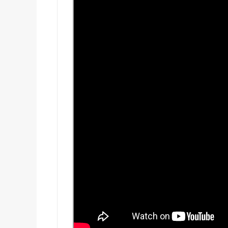
हरिद्वार में नन्ही बच्ची ने सीएम धा
हरिद्वार: युवा शक्ति संवाद सम्मेल
राष्ट्रपति भवन के ‘एट होम’ समारोह 
टॉपर्स कॉन्क्लेव में 31 स्कूलों 
उत्तराखंड में छह दिन बारिश का द
उत्तर प्रदेश में अटके उत्तराखंड क
एसआईआर प्रक्रिया में खामियों का 
साइबर ठगी पर आरबीआई और एसटीएफ
एनडीआरएफ गदरपुर बटालियन पहुंचे
खटीमा में मुख्यमंत्री धामी ने सुनी
थारू जनजाति संवाद कार्यक्रम में
मुख्यमंत्री ने सुनीं जन समस्याएं, 
SIR के चलते कांग्रेस ने टाली परि
सीएम हेल्पलाइन की शिकायतों पर स
शहीद ऊधम सिंह के बलिदान को सीए
गदरपुर को करोड़ों की विकास सौग