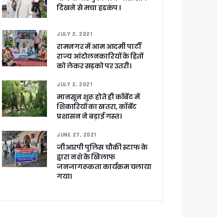
दिखने से मचा हडकंप ।
खाकर किया रवाना
JULY 2, 2021
रामनगर में आम आदमी पार्टी
राज्य आंदोलनकारियों के हितों
को लेकर सड़को पर उतरी।
JULY 2, 2021
मानसून शुरू होते ही कॉर्बेट में
ेगा विकसित उत्तराखंड
शिकारियों का खतरा, कॉर्बेट
प्रशासन ने बड़ाई गस्त।
जूरी
JUNE 27, 2021
जीआरपी पुलिस चौकी स्टाफ के
द्वारा नशे के खिलाफ
जनजागरूकता कार्यक्रम चलाया
 आरोपी
गया।