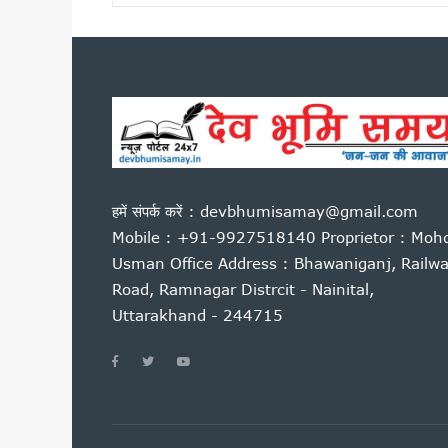
पूर्व कैबिनेट मंत्री हीरा सिंह बिष
साहित्यकारों से बोले सीएम धामी: उ
उत्तराखंड में GST संग्रहण में 
पेपर लीक पर कांग्रेस का हल्लाबोल,
मुख्यमंत्री धामी ने विभिन्न विकास क
मुख्यमंत्री धामी ने सुनी जन समस
यूटीयू सेमेस्टर परीक्षा प्रश्नपत्
हमें संपर्क करें : devbhumisamay@gmail.com
कांवड़ मेले के लिए रेलवे की बड़ी त
Mobile : +91-9927518140 Proprietor : Moh
उत्तराखंड में आपातकालीन सेवाएं हो
Usman Office Address : Bhawaniganj, Railw
जैव विविधता संरक्षण को मिलेगा नय
Road, Ramnagar Distrcit - Nainital,
निर्माण श्रमिकों के लिए बड़ी सौ
Uttarakhand - 244715
एलआईयू निरीक्षक मनोज मनराल को मु
पेपर लीक विरोध प्रदर्शन पर बोले
मुख्यमंत्री एकल महिला स्वरोजगार
उत्तराखंड में बनेगा संस्कृत आय
नीट परीक्षा विवाद पर देहरादून म