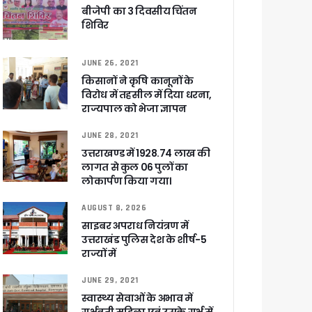
सकारात्मक प्रतिक्रिया
बीजेपी का 3 दिवसीय चिंतन
शिविर
ा !
JUNE 26, 2021
षी पाया गया
किसानों ने कृषि कानूनों के
े साथ बैठक कर SIR पर की समीक्षा – ⁠मंडलायुक्तों को जिलेवार विजिट कर सुपर चैकिंग के निर्देश
विरोध में तहसील में दिया धरना,
ि
राज्यपाल को भेजा ज्ञापन
JUNE 28, 2021
उत्तराखण्ड में 1928.74 लाख की
लागत से कुल 06 पुलों का
लोकार्पण किया गया।
र रही सरकार
AUGUST 8, 2026
साइबर अपराध नियंत्रण में
उत्तराखंड पुलिस देश के शीर्ष-5
राज्यों में
ी
JUNE 29, 2021
स्वास्थ्य सेवाओं के अभाव में