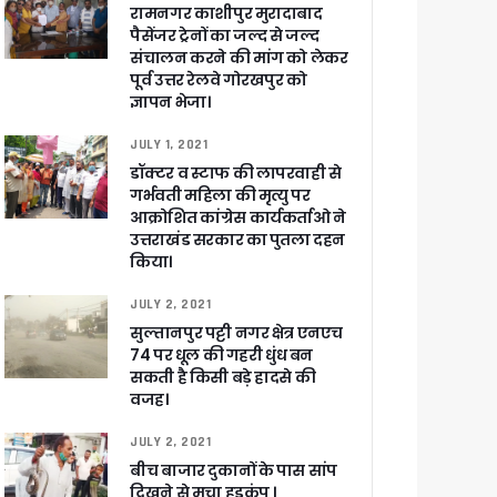
रामनगर काशीपुर मुरादाबाद
पैसेंजर ट्रेनों का जल्द से जल्द
संचालन करने की मांग को लेकर
पूर्व उत्तर रेलवे गोरखपुर को
ज्ञापन भेजा।
JULY 1, 2021
डॉक्टर व स्टाफ की लापरवाही से
गर्भवती महिला की मृत्यु पर
आक्रोशित कांग्रेस कार्यकर्ताओ ने
उत्तराखंड सरकार का पुतला दहन
किया।
JULY 2, 2021
सुल्तानपुर पट्टी नगर क्षेत्र एनएच
74 पर धूल की गहरी धुंध बन
सकती है किसी बड़े हादसे की
वजह।
JULY 2, 2021
बीच बाजार दुकानों के पास सांप
दिखने से मचा हडकंप ।