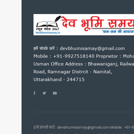
बदरीनाथ चढ़ावा प्रकरण: प्रमोद 
उत्तराखंड : 10 आईएएस और एक आ
सास को बाघ के जबड़ों से बचाने के
कारगिल विजय दिवस पर सीएम धामी
पूर्व कैबिनेट मंत्री हीरा सिंह बिष
साहित्यकारों से बोले सीएम धामी: उ
हमें संपर्क करें : devbhumisamay@gmail.com
उत्तराखंड में GST संग्रहण में 
Mobile : +91-9927518140 Proprietor : Moh
पेपर लीक पर कांग्रेस का हल्लाबोल,
Usman Office Address : Bhawaniganj, Railw
Road, Ramnagar Distrcit - Nainital,
मुख्यमंत्री धामी ने विभिन्न विकास क
Uttarakhand - 244715
मुख्यमंत्री धामी ने सुनी जन समस
यूटीयू सेमेस्टर परीक्षा प्रश्नपत्
कांवड़ मेले के लिए रेलवे की बड़ी त
उत्तराखंड में आपातकालीन सेवाएं हो
जैव विविधता संरक्षण को मिलेगा नय
निर्माण श्रमिकों के लिए बड़ी सौ
हमें संपर्क करें : devbhumisamay@gmail.com Mobile : +91-
एलआईयू निरीक्षक मनोज मनराल को मु