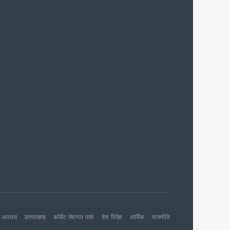
 आरोपी
च प्राथमिकता
 नहीं बख्शेंगे
नों का हरिद्वार तक विस्तार
अपराध
उत्तराखण्ड
कॉर्बेट नेशनल पार्क
देश विदेश
धार्मिक
राजनीति