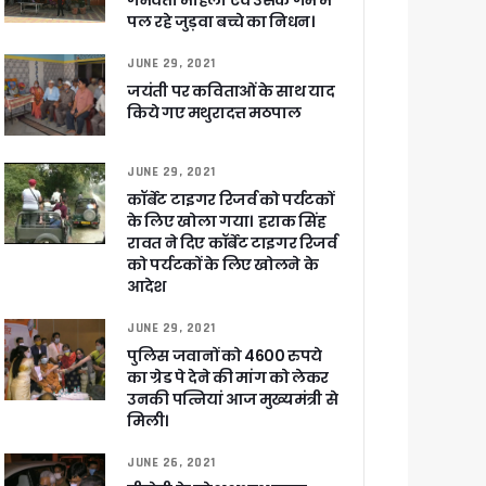
गर्भवती महिला एवं उसके गर्भ में
ली वित्तीय स्वीकृति
पल रहे जुड़वा बच्चे का निधन।
JUNE 29, 2021
 सरकार – CM धामी
जयंती पर कविताओं के साथ याद
किये गए मथुरादत्त मठपाल
JUNE 29, 2021
ा ने बताया साजिश
कॉर्बेट टाइगर रिजर्व को पर्यटकों
के लिए खोला गया। हराक सिंह
रावत ने दिए कॉर्बेट टाइगर रिजर्व
को पर्यटकों के लिए खोलने के
आदेश
ुरक्षा के पुख्ता इंतजाम
JUNE 29, 2021
पुलिस जवानों को 4600 रुपये
का ग्रेड पे देने की मांग को लेकर
उनकी पत्नियां आज मुख्यमंत्री से
मिली।
JUNE 26, 2021