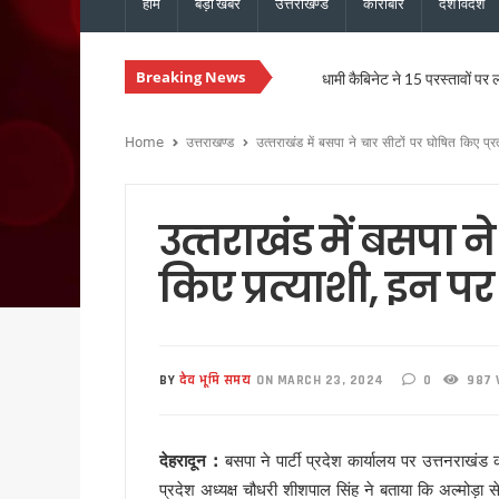
होम
बड़ी खबरें
उत्तराखण्ड
कारोबार
देश विदेश
Breaking News
धामी कैबिनेट ने 15 प्रस्तावों पर 
हल्द्वानी में गरजेंगे कांग्रेस अध
उत्तराखंड की 13 बेटियों को मिलेगा
Home
उत्तराखण्ड
उत्‍तराखंड में बसपा ने चार सीटों पर घोषित किए प्
उत्तराखंड कांग्रेस की नई कार्यका
उत्तराखंड में नशे के खिलाफ सख्ती, 
उत्‍तराखंड में बसपा न
चारधाम यात्रा होगी और सुगम, मुख्
उत्तराखंड में सुरक्षित और सुचार
किए प्रत्याशी, इन प
मुख्यमंत्री धामी ने ₹1967 करो
विधानसभा चुनाव से पहले कांग्रेस 
मानसून की समीक्षा बैठक में मुख्य 
BY
देव भूमि समय
ON MARCH 23, 2024
0
987 
मुख्यमंत्री धामी से एनसीसी महानिद
संस्कृत शोध में उत्तराखंड-नेपाल 
भारी बारिश को लेकर मुख्यमंत्री का
देहरादून :
बसपा ने पार्टी प्रदेश कार्यालय पर उत्तनराखंड 
30 सितंबर तक पूरे होंगे पीएम आ
प्रदेश अध्यक्ष चौधरी शीशपाल सिंह ने बताया कि अल्मोड़ा से