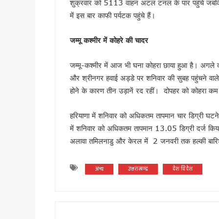
शुक्रवार को 5113 वाहन अटल टनल के पार पहुंचे जबकि
उत्तराखंड की बेटियों ने अंतरराष्ट्
में इस बार काफी पर्यटक पहुंचे हैं।
आम महोत्सव में बोले सीएम धामी: 
राहुल गांधी की हिरासत और छात्रों प
जम्मू कश्मीर में
कोहरे की चादर
उत्तराखंड में पत्रकार कल्याण कोष
अगस्त के पहले सप्ताह उत्तराखंड आ स
जम्मू-कश्मीर में आज भी घना कोहरा छाया हुआ है। अगले द
हरिद्वार में गंगा कॉरिडोर का शिल
और श्रीनगर हवाई अड्डे पर शनिवार की सुबह पहुंचने वाले 
हेडलाइन: भर्तियों की मांग को लेक
होने के कारण तीन उड़ानें रद रहीं। दोपहर को कोहरा कम
बीकेटीसी अध्यक्ष का गोदियाल पर 
हरियाणा में शनिवार को अधिकतम तापमान चार डिग्री घट
नीट पेपर लीक के विरोध में रामनगर मे
में शनिवार को अधिकतम तापमान 13.05 डिग्री दर्ज किय
उत्तराखंड: आज भी भारी बारिश का ख
अलावा तमिलनाडु और केरल में 2 जनवरी तक हल्की बारिश ह
सीएम धामी ने हेलीपैड, सड़क, एस
बदरीनाथ दान चोरी मामले में गरमा
अन्य
उत्तराखण्ड
देश विदेश
दिल्ली में केंद्रीय विद्युत मंत्र
ग्रोथ सेंटर्स को बाजार से जोड़ने
राष्ट्रीय शिक्षा नीति के अनुरूप तैय
विधानसभा चुनाव की तैयारी में जुट