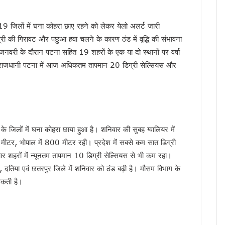
री बारिश का अलर्ट, उत्तराखंड समेत कई राज्यों में ऑरेंज चेतावनी
ल की देशभर में सराहना, एनडीएमए-एनडीआरएफ टीम ने की समीक्षा
19 जिलों में घना कोहरा छाए रहने को लेकर येलो अलर्ट जारी
तन नीति के तहत 6 वाहन स्वामियों को दिए सब्सिडी चेक, 11 स्वच्छ ईंधन वाहनों को हरी झंडी दि
्री की गिरावट और पछुआ हवा चलने के कारण ठंड में वृद्धि की संभावना
सभी विभागों को 24 घंटे सतर्क रहने के निर्देश
जनवरी के दौरान पटना सहित 19 शहरों के एक या दो स्थानों पर वर्षा
ड़ों का पुल ? निर्माण कार्य पर उठे सवाल, जांच के बाद तय होगी जिम्मेदारी
बिक राजधानी पटना में आज अधिकतम तापमान 20 डिग्री सेल्सियस और
तैनाती, फेक न्यूज और अफवाह फैलाने वालों पर होगी तत्काल कार्रवाई
।
 150 से ज्यादा सड़कें बंद, कल भी कई जिलों में ऑरेंज अलर्ट
भर के स्कूली विद्यार्थियों को कराया जाएगा भ्रमण, CM धामी ने कहा – विज्ञान और नवाचार से बन
बारिश का अलर्ट…!
के जिलों में घना कोहरा छाया हुआ है। शनिवार की सुबह ग्वालियर में
ह राशि बढ़कर 2 करोड़, CM धामी ने विभिन्न विकास योजनाओं को दी ₹62 करोड़ से अधिक की मं
 मीटर, भोपाल में 800 मीटर रही। प्रदेश में सबसे कम सात डिग्री
 का जलवा, मुख्यमंत्री धामी ने दी ऋषिकांता और अनाहत को बधाई
चार शहरों में न्यूनतम तापमान 10 डिग्री सेल्सियस से भी कम रहा।
ने की संयमित यात्रा की अपील, डीजे, हथियार और नशे से दूर रहने का दिया संदेश
, दतिया एवं छतरपुर जिले में शनिवार को ठंड बढ़ी है। मौसम विभाग के
नौटियाल की जमानत याचिका खारिज, एसआईटी जांच जारी, फिलहाल न्यायिक हिरासत में ही रहेंगे
 सकती है।
ईएफएस अधिकारी के कार्यभार में बदलाव, एल फैनई से आबकारी विभाग वापस लिया गया
 लिए बहू ने दिखाई बहादुरी, हंसिया से किया मुकाबला
 का बड़ा ऐलान, परमवीर चक्र विजेताओं की अनुग्रह राशि ₹2 करोड़