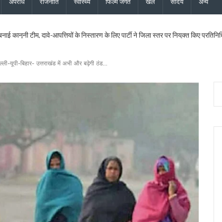
अपराध
राजनीति
स्वास्थ्य
फिल्म जगत
खेल
सौंदर्य
अन्य
 बनाई कानूनी टीम, दावे-आपत्तियों के निस्तारण के लिए पार्टी ने जिला स्तर पर नियुक्त किए प्रतिनिध
ख सर्वेक्षण संस्थान का होगा आधुनिकीकरण, प्रशिक्षण व्यवस्था बनेगी हाईटेक
दास और भाजपा महानगर अध्यक्ष सिद्धार्थ अग्रवाल ने की शिष्टाचार भेंट
िधायक सरिता आर्या को भी मिला एसआईआर नोटिस, मतदाता सत्यापन अभियान जारी
्ली-यूपी-बिहार- उत्तराखंड में अभी और बढ़ेगी ठंड…
िस्टर्ड सूची से बाहर, 2027 विधानसभा चुनाव नहीं लड़ सकेंगे
ी 17.80 करोड़ की विकास परियोजनाओं की सौगात, कहा – बिना रुके, बिना थके हर वादा पूरा क
 का शुभारंभ, पुष्पवर्षा और चरण प्रक्षालन से शिवभक्त कांवड़ियों का स्वागत, CM धामी ने परोसा भोजन
के लिए 5 करोड़ रुपये की वित्तीय स्वीकृति दी, उत्तरांचल प्रेस क्लब को भी आर्थिक सहायता मंजूर
ोप – फर्जी फॉर्म-7 के जरिए काटे जा रहे नाम, दोषियों पर एफआईआर और सख्त कार्रवाई की मांग क
्शन पर बाबा राम देव ने जताई आपत्ति, कहा – भगवा पहनकर सनातन का अपमान स्वीकार नहीं
पत्नी की फर्म पर बड़ी कार्रवाई, खनिज भंडारण लाइसेंस तत्काल निरस्त
पये की विकास योजनाओं को दी मंजूरी, शिक्षा, पेयजल और धार्मिक पर्यटन से जुड़ी परियोजनाओं को मि
ी बनेगा: विधायक किशोर उपाध्याय
राखंड को विश्व की आध्यात्मिक राजधानी के रूप में विकसित करने के लिए लगातार काम कर रही
को लेकर उच्च स्तरीय ब्रेनस्टॉर्मिंग बैठक का आयोजन…