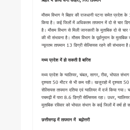
बिहार में
छाया घना कोहरा
,
गिरा तापमान
कल 30 जुलाई को 14 राज्यों में भा
उत्तराखंड के आपदा प्रबंधन मॉड
मौसम विभाग ने बिहार की राजधानी पटना समेत प्रदेश के 
CM धामी ने स्वच्छ गतिशील परिवर्
किया है। कई जिलों में अधिकतम तापमान में दो से चार डिग
भारी बारिश पर धामी सरकार अलर्ट, 
है। मौसम विभाग से मिली जानकारी के मुताबिक दो से चार 
पहली ही बारिश में जवाब दे गया करो
की भी संभावना है। मौसम विभाग के पूर्वानुमान के मुता
कांवड़ मेले में साइबर कमांडो की 
न्यूनतम तापमान 13 डिग्री सेल्सियस रहने की संभावना है
उत्तराखंड में बारिश का कहर जारी,
मध्य प्रदेश में हो सकती है बारिश
देहरादून की साइंस सिटी का प्रदेश
उत्तराखंड में 1 अगस्त तक भारी 
मध्य प्रदेश के ग्वालियर, चंबल, सागर, रीवा, भोपाल संभाग 
परमवीर चक्र विजेताओं की अनुग्र
दृश्यता 50 मीटर से भी कम रही। खजुराहो में दृश्यता 50
कॉमनवेल्थ में भारतीय खिलाड़ियों
सेल्सियस तापमान दतिया एवं ग्वालियर में दर्ज किया गया। 
कांवड़ यात्रा 2026 : साधु-संतों 
पचमढ़ी में पारा 8.6 डिग्री सेल्सियस रहा। उधर, ग्वालियर
बदरीनाथ चढ़ावा प्रकरण: प्रमोद 
मुताबिक रविवार को भोपाल संभाग के कई जिलों में वर्षा हो
उत्तराखंड : 10 आईएएस और एक आ
सास को बाघ के जबड़ों से बचाने के
छत्तीसगढ़ में
तापमान में
बढ़ोत्तरी
कारगिल विजय दिवस पर सीएम धामी