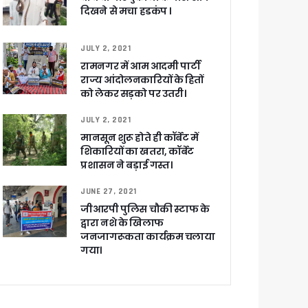
दिखने से मचा हडकंप ।
JULY 2, 2021
रामनगर में आम आदमी पार्टी
राज्य आंदोलनकारियों के हितों
को लेकर सड़को पर उतरी।
च प्राथमिकता
JULY 2, 2021
 नहीं बख्शेंगे
मानसून शुरू होते ही कॉर्बेट में
नों का हरिद्वार तक विस्तार
शिकारियों का खतरा, कॉर्बेट
प्रशासन ने बड़ाई गस्त।
JUNE 27, 2021
जीआरपी पुलिस चौकी स्टाफ के
द्वारा नशे के खिलाफ
जनजागरूकता कार्यक्रम चलाया
गया।
ग पर होगा फोकस