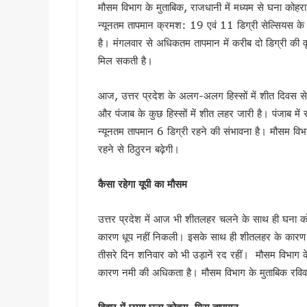
मौसम विभाग के मुताबिक, राजधानी में मध्यम से घना कोह
सृष्टि कंडारी मौत प्रकरण की होग
न्यूनतम तापमान क्रमश: 19 एवं 11 डिग्री सेल्सियस क
रुड़की में कलश वंदन महारैली का 
है। मंगलवार से अधिकतम तापमान में करीब दो डिग्री की वृद्
19 लाख मतदाताओं को नोटिस जारी
मिल सकती है।
सीएम हेल्पलाइन-1905 की शिकायतों क
8 अगस्त को हल्द्वानी मे खरगे की र
आज, उत्तर प्रदेश के अलग-अलग हिस्सों में शीत दिवस से
स्वतंत्रता दिवस पर प्रदेशभर में 
और पंजाब के कुछ हिस्सों में शीत लहर जारी है। पंजाब मे
मानसून सीजन में कॉर्बेट की दक्षिणी
न्यूनतम तापमान 6 डिग्री रहने की संभावना है। मौसम 
उत्तराखंड : तकनीकी शिक्षण संस्थान
रहने से ठिठुरन बढ़ेगी।
19 लाख मतदाताओं को नोटिस पर उत्
राहुल गांधी की भाषा पर सीएम धा
कैसा रहेगा यूपी का मौसम
उत्तराखंड: सेना और यूएसडीएमए 
उत्तर प्रदेश में आज भी शीतलहर चलने के साथ ही घना को
केंद्रीय मंत्री के बयान के विरोध 
कारण धूप नहीं निकली। इसके साथ ही शीतलहर के कारण ग
विश्व बाघ दिवस पर सीएम धामी का 
तीसरे दिन शनिवार को भी उड़ानें रद रहीं। मौसम विभाग के
विश्व बाघ दिवस पर कॉर्बेट में ज
कारण नमी की अधिकता है। मौसम विभाग के मुताबिक रविवा
हरिद्वार में मदरसों के पंजीकरण क
उपनल कर्मियों के अनुबंध पर सख्त