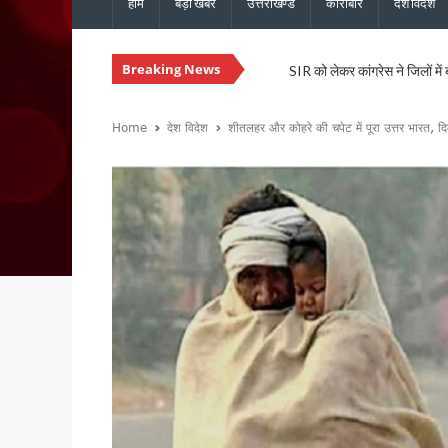
होम
बड़ी खबरें
उत्तराखण्ड
कारोबार
देश विदेश
SIR को लेकर कांग्रेस ने जिलों में
Breaking News
उत्तराखंड: राजस्व पुलिस एवं भूले
CM धामी से कैबिनेट मंत्री खजान 
कुमाऊं आयुक्त दीपक रावत और व
Home
देश विदेश
शीतलहर और कोहरे की चपेट में पूरा उत्तर भारत, दिल
उत्तराखंड में 17 राजनीतिक दल रज
CM धामी ने मसूरी विधानसभा को द
हरिद्वार में स्वास्थ्य सेवा शिविर
CM धामी ने विभिन्न विकास कार्यों 
नेता प्रतिपक्ष यशपाल आर्य का आर
सांसद पप्पू यादव के विरोध प्रदर
भाजपा विधायक उमेश शर्मा काऊ की 
मुख्यमंत्री धामी ने 150 करोड़ रु
टिहरी मेडिकल कॉलेज इणीयां में ह
PM मोदी के विजन के अनुरूप उत्त
“विकसित उत्तराखंड विजन-2047” 