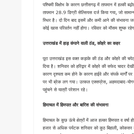
पूर्व कैबिनेट मंत्री हीरा सिंह बिष
पश्चिमी विक्षोभ के कारण छत्तीसगढ़ में तापमान में हल्की 
तापमान 28.9 डिग्री सेल्सियस दर्ज किया गया, जो सामान
साहित्यकारों से बोले सीएम धामी: उ
स्थिर है। दो दिन बाद इसमें और कमी आने की संभावना ज
उत्तराखंड में GST संग्रहण में 
कोई खास परिवर्तन नहीं होगा। रविवार को मौसम शुष्क रहे
पेपर लीक पर कांग्रेस का हल्लाबोल,
मुख्यमंत्री धामी ने विभिन्न विकास क
उत्तराखंड में हाड़ कंपाने वाली ठंड
,
कोहरे का कहर
मुख्यमंत्री धामी ने सुनी जन समस
यूटीयू सेमेस्टर परीक्षा प्रश्नपत्
पूरा उत्तराखंड इस वक्त कड़ाके की ठंड और कोहरे की चपेट मे
कांवड़ मेले के लिए रेलवे की बड़ी त
दिया है। शनिवार को हरिद्वार में कोहरे की सफेद चादर देख
उत्तराखंड में आपातकालीन सेवाएं हो
कारण दृश्यता कम होने के कारण हाईवे और संपर्क मार्गों पर
जैव विविधता संरक्षण को मिलेगा नय
पर भी ब्रेक लग गया। उत्कल एक्सप्रेस, अहमदाबाद-योगन
निर्माण श्रमिकों के लिए बड़ी सौ
पहुंचने से यात्री परेशान रहे।
एलआईयू निरीक्षक मनोज मनराल को मु
पेपर लीक विरोध प्रदर्शन पर बोले
हिमाचल
में हिमपात और बारिश की संभावना
मुख्यमंत्री एकल महिला स्वरोजगार
हिमाचल के कुछ ऊंचे क्षेत्रों में आज हल्का हिमपात व वर्ष
उत्तराखंड में बनेगा संस्कृत आय
हजार से अधिक पर्यटक शनिवार को कुठ बिहाली, कोकसर व सिस्स
नीट परीक्षा विवाद पर देहरादून म