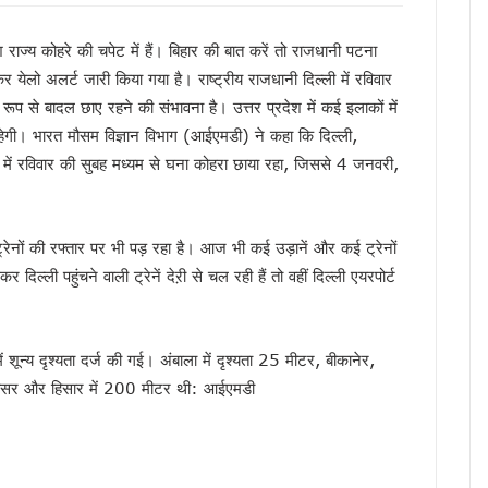
मी को सुनाया गीत, ‘मोदी है तो मुमकिन है’ पर बजीं तालियां
न में पहुंचे मुख्यमंत्री धामी, कहा- भारत की सबसे बड़ी ताकत उसके युवा
श राज्य कोहरे की चपेट में हैं। बिहार की बात करें तो राजधानी पटना
में उत्तराखंड की गर्विता भाकुनी करेंगी प्रतिनिधित्व
 येलो अलर्ट जारी किया गया है। राष्ट्रीय राजधानी दिल्ली में रविवार
के 306 मेधावी छात्र हुए सम्मानित, सफलता के शिखर पर बने रहना सबसे बड़ी चुनौती : डॉ. पंकज कुमार
ूप से बादल छाए रहने की संभावना है। उत्तर प्रदेश में कई इलाकों में
हेगी। भारत मौसम विज्ञान विभाग (आईएमडी) ने कहा कि दिल्ली,
ौर, चार अगस्त तक भारी बारिश का येलो अलर्ट
ं में रविवार की सुबह मध्यम से घना कोहरा छाया रहा, जिससे 4 जनवरी,
े हजारों करोड़, परिसंपत्तियों के बंटवारे पर अब भी नहीं सुलझा विवाद
आरोप, कांग्रेस ने मुख्य निर्वाचन अधिकारी को सौंपा ज्ञापन
 का बड़ा एक्शन प्लान, बैंक-पुलिस के बीच बनेगा 24×7 रिस्पॉन्स सिस्टम
्रेनों की रफ्तार पर भी पड़ रहा है। आज भी कई उड़ानें और कई ट्रेनों
 मुख्यमंत्री धामी, आपदा प्रबंधन तैयारियों का लिया जायजा
ल्ली पहुंचने वाली ट्रेनें देऱी से चल रही हैं तो वहीं दिल्ली एयरपोर्ट
ं जनसमस्याएं, अधिकारियों को त्वरित निस्तारण के दिए निर्देश
 पहुंचे मुख्यमंत्री धामी, समाज की समस्याएं सुनीं और विकास योजनाओं की दी जानकारी
अधिकारियों को त्वरित निस्तारण के दिए निर्देश
न्य दृश्यता दर्ज की गई। अंबाला में दृश्यता 25 मीटर, बीकानेर,
वर्तन संकल्प यात्रा, 10 अगस्त के बाद होगा नया कार्यक्रम
अमृतसर और हिसार में 200 मीटर थी: आईएमडी
ख्त हुए धामी, जल जीवन मिशन की लंबित शिकायतें एक सप्ताह में निपटाने के निर्देश
म धामी ने किया नमन, कहा- उनका जीवन राष्ट्रभक्ति की अमर प्रेरणा
ात, सीएम धामी ने किया आधुनिक रोडवेज बस अड्डे का लोकार्पण