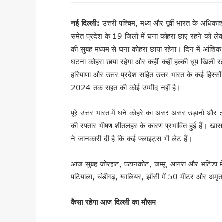
हरिद्वार में नन्ही बच्ची ने सीएम धा
हरिद्वार: युवा शक्ति संवाद सम्मेल
नई दिल्ली:
उत्तरी पश्चिम, मध्य और पूर्वी भारत के अधिकां
राष्ट्रपति भवन के ‘एट होम’ समारोह 
समेत प्रदेश के 19 जिलों में घना कोहरा छाए रहने को लेकर
टॉपर्स कॉन्क्लेव में 31 स्कूलों 
की सुबह मध्यम से घना कोहरा छाया रहेगा। दिन में आंशिक र
घटना कोहरा छाया रहेगा और कहीं-कहीं हल्की धूप खिली र
उत्तराखंड में छह दिन बारिश का द
हरियाणा और उत्तर प्रदेश सहित उत्तर भारत के कई हिस्सो
उत्तर प्रदेश में अटके उत्तराखंड क
2024 तक राहत की कोई उम्मीद नहीं है।
एसआईआर प्रक्रिया में खामियों का 
साइबर ठगी पर आरबीआई और एसटीएफ
पूरे उत्तर भारत में घने कोहरे का असर असर उड़ानों और ट
एनडीआरएफ गदरपुर बटालियन पहुंचे
की रफ्तार भीषण शीतलहर के कारण प्रभावित हुई हैं। खासकर दि
खटीमा में मुख्यमंत्री धामी ने सुनी
ने जानकारी दी है कि कई फ्लाइट्स भी लेट हैं।
थारू जनजाति संवाद कार्यक्रम में
मुख्यमंत्री ने सुनीं जन समस्याएं, 
आज सुबह जोरहाट, पठानकोट, जम्मू, आगरा और भटिंडा में शू
SIR के चलते कांग्रेस ने टाली परि
पटियाला, चंडीगढ़, ग्वालियर, झाँसी में 50 मीटर और 
सीएम हेल्पलाइन की शिकायतों पर स
शहीद ऊधम सिंह के बलिदान को सीए
कैसा रहेगा आज दिल्ली का मौसम
गदरपुर को करोड़ों की विकास सौग