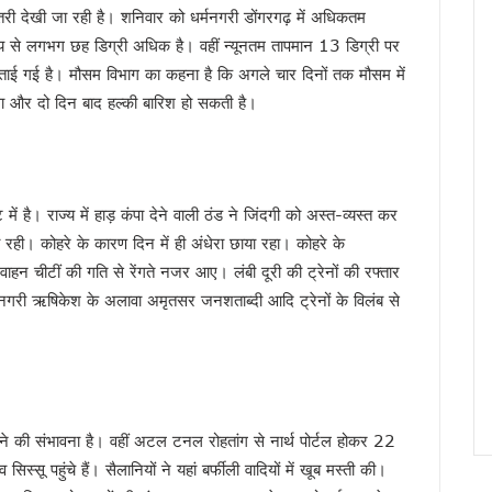
्ट को मुख्यमंत्री धामी ने दी श्रद्धांजलि, परिजनों से मिलकर जताया शोक
बढ़ोतरी देखी जा रही है। शनिवार को धर्मनगरी डोंगरगढ़ में अधिकतम
्य से लगभग छह डिग्री अधिक है। वहीं न्यूनतम तापमान 13 डिग्री पर
त्तराखंड को बनाएंगे साहित्यिक पर्यटन का केंद्र, 50 पुस्तकें खरीदने की घोषणा
ताई गई है। मौसम विभाग का कहना है कि अगले चार दिनों तक मौसम में
बड़ी बढ़त, पहली तिमाही में नेट SGST 24% और कुल राजस्व 22% बढ़ा
गा और दो दिन बाद हल्की बारिश हो सकती है।
 प्रदेश अध्यक्ष समेत कई नेता सुद्धोवाला जेल भेजे गये
ार्यों के लिए 4 करोड़ रुपये की वित्तीय स्वीकृति दी
्याएं, अधिकारियों को त्वरित समाधान के दिए निर्देश, कहा—जनहित और सुशासन सरकार की सर्वोच्
र लीक मामले में सहायक प्रोफेसर गिरफ्तार, CM ने कहा – युवाओं के भविष्य से खिलवाड़ करने वालों को
ं है। राज्य में हाड़ कंपा देने वाली ठंड ने जिंदगी को अस्त-व्यस्त कर
ैयारी, पांच विशेष रेल सेवाओं का होगा संचालन, तीन कांवड़ मेला स्पेशल ट्रेनें चलेंगी, दो नियमित ट्रे
ी रही। कोहरे के कारण दिन में ही अंधेरा छाया रहा। कोहरे के
ंगी और तेज, 112 से जुड़ेंगी सभी हेल्पलाइन, मुख्य सचिव ने दिए निर्देश
 वाहन चीटीं की गति से रेंगते नजर आए। लंबी दूरी की ट्रेनों की रफ्तार
ा बल, कॉर्बेट में भारत-नेपाल के अधिकारियों का मंथन
गरी ऋषिकेश के अलावा अमृतसर जनशताब्दी आदि ट्रेनों के विलंब से
गात, धामी सरकार ने शुरू कीं नई कल्याणकारी योजनाएं, दो मोबाइल मेडिकल वैन को दिखाई हरी झंडी
ख्यमंत्री धामी ने दी श्रद्धांजलि, शोक संतप्त परिवार के प्रति जताई संवेदना
 सीएम धामी, “छात्रों को राजनीतिक मोहरा न बनाया जाए”
 योजना के द्वितीय चरण का शुभारंभ, 488 महिलाओं को सौंपी गई किश्त
ा होने की संभावना है। वहीं अटल टनल रोहतांग से नार्थ पोर्टल होकर 22
ोग, सरकार ने 10 अगस्त तक मांगे सुझाव, संस्कृत संरक्षण, शोध, डिजिटलीकरण और एआई में उपयो
ू पहुंचे हैं। सैलानियों ने यहां बर्फीली वादियों में खूब मस्ती की।
ें गरमाई सियासत, कांग्रेस-एनएसयूआई का प्रदर्शन, भाजपा ने बताया राजनीतिक ड्रामा