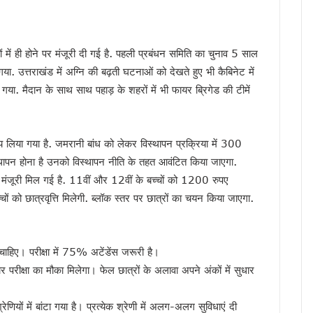
वर्तन संकल्प यात्रा, 10 अगस्त के बाद होगा नया कार्यक्रम
ख्त हुए धामी, जल जीवन मिशन की लंबित शिकायतें एक सप्ताह में निपटाने के निर्देश
लों में ही होने पर मंजूरी दी गई है. पहली प्रबंधन समिति का चुनाव 5 साल
म धामी ने किया नमन, कहा- उनका जीवन राष्ट्रभक्ति की अमर प्रेरणा
ा. उत्तराखंड में अग्नि की बढ़ती घटनाओं को देखते हुए भी कैबिनेट में
ात, सीएम धामी ने किया आधुनिक रोडवेज बस अड्डे का लोकार्पण
टा गया. मैदान के साथ साथ पहाड़ के शहरों में भी फायर ब्रिगेड की टीमें
ी सीबी-सीआईडी जांच, मुख्यमंत्री धामी ने दिए आदेश
शुभारंभ, सीएम धामी ने कहा – संत रविदास के विचार आज भी प्रासंगिक
, 13 अगस्त तक कर सकेंगे त्रुटियों का सुधार
्णय लिया गया है. जमरानी बांध को लेकर विस्थापन प्रक्रिया में 300
े निस्तारण में लापरवाही बर्दाश्त नहीं, मुख्यमंत्री धामी के सख्त निर्देश
पन होना है उनको विस्थापन नीति के तहत आवंटित किया जाएगा.
ैली, तैयारियों में जुटी कांग्रेस, यशपाल आर्य ने सरकार पर साधा निशाना
भी मंजूरी मिल गई है. 11वीं और 12वीं के बच्चों को 1200 रुपए
होंगे भव्य कार्यक्रम, खेल प्रतियोगिताओं से लेकर रक्तदान शिविर तक होंगे आयोजित – मुख्य सचिव
ों को छात्रवृत्ति मिलेगी. ब्लॉक स्तर पर छात्रों का चयन किया जाएगा.
 सीमा पर फ्लैग मार्च, वन्यजीव सुरक्षा को लेकर वनकर्मियों ने बढ़ाई सतर्कता
ों में परीक्षा गड़बड़ी पर कुलपति समेत तीन अधिकारी होंगे जिम्मेदार
िए। परीक्षा में 75% अटेंडेंस जरूरी है।
तराखंड में सियासी संग्राम, कांग्रेस ने उठाए सवाल, सरकार ने बताया नियमित प्रक्रिया
सुधार परीक्षा का मौका मिलेगा। फेल छात्रों के अलावा अपने अंकों में सुधार
मी का हमला, कहा – संसद में असंसदीय शब्द लोकतंत्र का अपमान
के बीच समन्वय होगा मजबूत, आपदा राहत के लिए बनी साझा रणनीति
णियों में बांटा गया है। प्रत्येक श्रेणी में अलग-अलग सुविधाएं दी
में महिला कांग्रेस का प्रदर्शन, पुतला फूंककर जताया विरोध