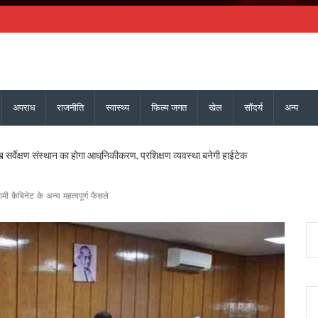
अपराध
राजनीति
स्वास्थ्य
फिल्म जगत
खेल
सौंदर्य
अन्य
ख सर्वेक्षण संस्थान का होगा आधुनिकीकरण, प्रशिक्षण व्यवस्था बनेगी हाईटेक
दास और भाजपा महानगर अध्यक्ष सिद्धार्थ अग्रवाल ने की शिष्टाचार भेंट
िधायक सरिता आर्या को भी मिला एसआईआर नोटिस, मतदाता सत्यापन अभियान जारी
िस्टर्ड सूची से बाहर, 2027 विधानसभा चुनाव नहीं लड़ सकेंगे
मी कैबिनेट के अन्य महत्वपूर्ण फैसले
ी 17.80 करोड़ की विकास परियोजनाओं की सौगात, कहा – बिना रुके, बिना थके हर वादा पूरा क
 का शुभारंभ, पुष्पवर्षा और चरण प्रक्षालन से शिवभक्त कांवड़ियों का स्वागत, CM धामी ने परोसा भोजन
के लिए 5 करोड़ रुपये की वित्तीय स्वीकृति दी, उत्तरांचल प्रेस क्लब को भी आर्थिक सहायता मंजूर
ोप – फर्जी फॉर्म-7 के जरिए काटे जा रहे नाम, दोषियों पर एफआईआर और सख्त कार्रवाई की मांग क
्शन पर बाबा राम देव ने जताई आपत्ति, कहा – भगवा पहनकर सनातन का अपमान स्वीकार नहीं
पत्नी की फर्म पर बड़ी कार्रवाई, खनिज भंडारण लाइसेंस तत्काल निरस्त