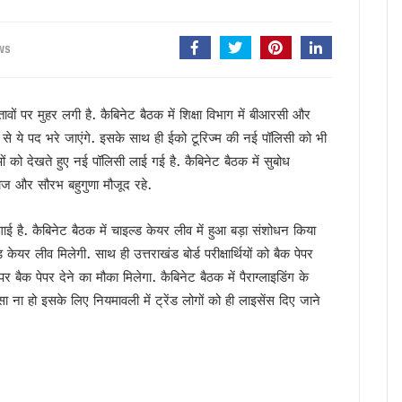
ंभ, CM धामी ने भी सुना पीएम मोदी का प्रोग्राम, नशामुक्त उत्तराखंड बनाने का संकल्प दोहराया
ैपटॉप चोरी प्रकरण पर FIR,इतने दिन कहां सोई रही देहरादून पुलिस ?
WS
की बड़ी कार्रवाई, हाकम सिंह की 63.30 लाख की संपत्ति अटैच
 साल सरकारी सेवा अनिवार्य, फिर मिलेगी पीजी की अनुमति
ों पर मुहर लगी है. कैबिनेट बैठक में शिक्षा विभाग में बीआरसी और
मी को सुनाया गीत, ‘मोदी है तो मुमकिन है’ पर बजीं तालियां
 से ये पद भरे जाएंगे. इसके साथ ही ईको टूरिज्म की नई पॉलिसी को भी
न में पहुंचे मुख्यमंत्री धामी, कहा- भारत की सबसे बड़ी ताकत उसके युवा
ओं को देखते हुए नई पॉलिसी लाई गई है. कैबिनेट बैठक में सुबोध
में उत्तराखंड की गर्विता भाकुनी करेंगी प्रतिनिधित्व
ाज और सौरभ बहुगुणा मौजूद रहे.
के 306 मेधावी छात्र हुए सम्मानित, सफलता के शिखर पर बने रहना सबसे बड़ी चुनौती : डॉ. पंकज कुमार
ौर, चार अगस्त तक भारी बारिश का येलो अलर्ट
ाई है. कैबिनेट बैठक में चाइल्ड केयर लीव में हुआ बड़ा संशोधन किया
े हजारों करोड़, परिसंपत्तियों के बंटवारे पर अब भी नहीं सुलझा विवाद
 केयर लीव मिलेगी. साथ ही उत्तराखंड बोर्ड परीक्षार्थियों को बैक पेपर
आरोप, कांग्रेस ने मुख्य निर्वाचन अधिकारी को सौंपा ज्ञापन
पर बैक पेपर देने का मौका मिलेगा. कैबिनेट बैठक में पैराग्लाइडिंग के
 का बड़ा एक्शन प्लान, बैंक-पुलिस के बीच बनेगा 24×7 रिस्पॉन्स सिस्टम
 ना हो इसके लिए नियमावली में ट्रेंड लोगों को ही लाइसेंस दिए जाने
 मुख्यमंत्री धामी, आपदा प्रबंधन तैयारियों का लिया जायजा
ं जनसमस्याएं, अधिकारियों को त्वरित निस्तारण के दिए निर्देश
 पहुंचे मुख्यमंत्री धामी, समाज की समस्याएं सुनीं और विकास योजनाओं की दी जानकारी
अधिकारियों को त्वरित निस्तारण के दिए निर्देश