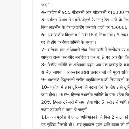
जाएंगी।
विश्व बाघ दिवस पर सीएम धामी का 
4-
प्रदेश में 955 बीआरसी और सीआरसी ₹40000 प्रति म
विश्व बाघ दिवस पर कॉर्बेट में ज
5-
पर्यटन विभाग ने एयरोस्पोर्ट्स पैराग्लाइडिंग आदि के 
हरिद्वार में मदरसों के पंजीकरण क
बिना लाइसेंस के पैराग्लाइडिंग करवाने वालों पर ₹50000 
उपनल कर्मियों के अनुबंध पर सख्त
6-
अशासकीय विद्यालय में 2016 में लिया गया। 5 साल मे
कल 30 जुलाई को 14 राज्यों में भा
पर ही होंगे प्रबंधन समिति के चुनाव।
उत्तराखंड के आपदा प्रबंधन मॉड
7-
वाणिज्य कर अधिकारी सेवा नियमावली में संशोधन पर
CM धामी ने स्वच्छ गतिशील परिवर्
आयुक्त राज्य कर और मनोरंजन कर के 9 पद आरक्षित क
भारी बारिश पर धामी सरकार अलर्ट, 
8-
वित्तीय समिति के अधिकार बढ़ाए अब एक करोड़ के बजा
पहली ही बारिश में जवाब दे गया करो
से मिल जाएगा। अप्रूवल इससे ऊपर वालों को मुख्य सचिव क
9-
भातखंडे हिंदुस्तानी संगीत महाविद्यालय की नियमावली 
कांवड़ मेले में साइबर कमांडो की 
10-
प्रदेश में इको टूरिज्म को बढ़ावा देने के लिए इको 
उत्तराखंड में बारिश का कहर जारी,
जमा होगा। 90% हिस्सा स्थानीय समिति के पास रहेगा जिससे
देहरादून की साइंस सिटी का प्रदेश
20% हिस्सा ट्रेजरी में जमा होगा और 5 करोड़ से अधि
उत्तराखंड में 1 अगस्त तक भारी 
रकम ट्रेजरी में जमा हो जाएगी।
परमवीर चक्र विजेताओं की अनुग्र
11-
अब प्रदेश में एकल अभिभावकों को मिल 2 साल की 
कॉमनवेल्थ में भारतीय खिलाड़ियों
यह सुविधा मिलती थी। अब एककल पुरुष अभिभावक को भी यह 
कांवड़ यात्रा 2026 : साधु-संतों 