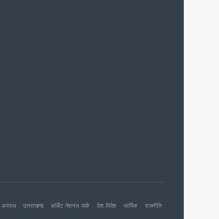
र
न पैदा करने के आरोप
अपराध
उत्तराखण्ड
कॉर्बेट नेशनल पार्क
देश विदेश
धार्मिक
राजनीति
व ने किया वर्चुअल शुभारंभ, यात्रियों की संख्या बढ़ने पर रोजाना संचालन का संकेत