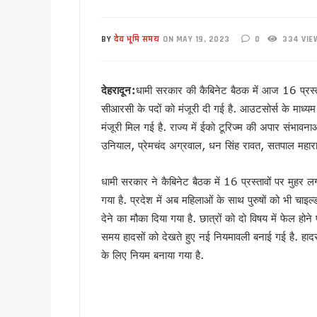
‘नशा मुक्त युवा’ अभियान का शुभार
2 महीने के लंबे इंतजार के बाद ल
BY
देव भूमि समय
ON MAY 19, 2023
0
334 VIE
UKSSSC पेपर लीक मामले में ईडी 
उत्तराखंड में एमबीबीएस के बाद 3
देहरादून:
धामी सरकार की कैबिनेट बैठक में आज 16 प्रस्ताव
हरिद्वार में नन्ही बच्ची ने सीएम धा
सीआरसी के पदों को मंजूरी दी गई है. आउटसोर्स के माध्यम
हरिद्वार: युवा शक्ति संवाद सम्मेल
मंजूरी मिल गई है. राज्य में ईको टूरिज्म की अपार संभावना
राष्ट्रपति भवन के ‘एट होम’ समारोह 
उनियाल, प्रेमचंद अग्रवाल, धन सिंह रावत, सतपाल महार
टॉपर्स कॉन्क्लेव में 31 स्कूलों 
उत्तराखंड में छह दिन बारिश का द
धामी सरकार ने कैबिनेट बैठक में 16 प्रस्तावों पर मुहर लग
उत्तर प्रदेश में अटके उत्तराखंड क
गया है. प्रदेश में अब महिलाओं के साथ पुरुषों को भी चाइल्ड
एसआईआर प्रक्रिया में खामियों का 
देने का मौका दिया गया है. छात्रों को दो विषय में फेल होने 
साइबर ठगी पर आरबीआई और एसटीएफ
समय हादसों को देखते हुए नई नियमावली बनाई गई है. हादसा
के लिए नियम बनाया गया है.
एनडीआरएफ गदरपुर बटालियन पहुंचे
खटीमा में मुख्यमंत्री धामी ने सुनी
थारू जनजाति संवाद कार्यक्रम में
मुख्यमंत्री ने सुनीं जन समस्याएं, 