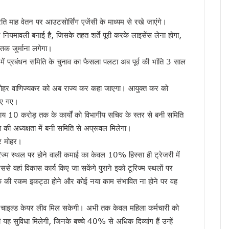
संदेश, सिंगल यूज़ प्लास्टिक के खिलाफ जनभागीदारी का किया आह्वान
ाह वेतन पर आउटसोर्सिंग एजेंसी के माध्यम से रखे जाएंगे।
ागरूकता की अलख, छात्रों और स्थानीय समुदाय ने लिया बाघ संरक्षण का संकल्प
लिए नियमावली बनाई है, जिसके तहत शर्ते पूरी करके लाइसेंस लेना होगा,
ी रफ्तार धीमी, 271 में से केवल 47 ने किया आवेदन
तक जुर्माना लगेगा।
ी, मुख्य सचिव ने विभागों को तीन दिन की समयसीमा दी
ं प्रबंधन समिति के चुनाव का फैसला पलटा अब पूर्व की भांति 3 साल
री बारिश का अलर्ट, उत्तराखंड समेत कई राज्यों में ऑरेंज चेतावनी
ल की देशभर में सराहना, एनडीएमए-एनडीआरएफ टीम ने की समीक्षा
 मोहर वाणिज्यकर को अब राज्य कर कहा जाएगा। आयुक्त कर को
तन नीति के तहत 6 वाहन स्वामियों को दिए सब्सिडी चेक, 11 स्वच्छ ईंधन वाहनों को हरी झंडी दि
िए गए।
सभी विभागों को 24 घंटे सतर्क रहने के निर्देश
य 10 करोड़ तक के कार्यों को विभागीय सचिव के स्तर से बनी समिति
ड़ों का पुल ? निर्माण कार्य पर उठे सवाल, जांच के बाद तय होगी जिम्मेदारी
ी अध्यक्षता में बनी समिति से अप्रूवल मिलेगा।
पर मोहर।
तैनाती, फेक न्यूज और अफवाह फैलाने वालों पर होगी तत्काल कार्रवाई
टूरिज्म स्थल पर होने वाली कमाई का केवल 10% हिस्सा ही ट्रेजरी में
 150 से ज्यादा सड़कें बंद, कल भी कई जिलों में ऑरेंज अलर्ट
 वहां विकास कार्य किए जा सकेंगे पुराने इको टूरिज्म स्थलों पर
भर के स्कूली विद्यार्थियों को कराया जाएगा भ्रमण, CM धामी ने कहा – विज्ञान और नवाचार से बन
क की रकम इकट्ठा होने और कोई नया काम संभावित ना होने पर वह
बारिश का अलर्ट…!
ह राशि बढ़कर 2 करोड़, CM धामी ने विभिन्न विकास योजनाओं को दी ₹62 करोड़ से अधिक की मं
चाइल्ड केयर लीव मिल सकेगी। अभी तक केवल महिला कर्मचारी को
 का जलवा, मुख्यमंत्री धामी ने दी ऋषिकांता और अनाहत को बधाई
सुविधा मिलेगी, जिनके बच्चे 40% से अधिक दिव्यांग हैं उन्हें
ने की संयमित यात्रा की अपील, डीजे, हथियार और नशे से दूर रहने का दिया संदेश