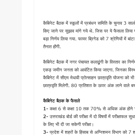
SIR के चलते कांग्रेस ने टाली परि
सीएम हेल्पलाइन की शिकायतों पर स
कैबिनेट बैठक में स्कूलों में प्रबंधन समिति के चुनाव 3 सा
शहीद ऊधम सिंह के बलिदान को सीए
किए जाने पर सुझाव मांगे गये थे. जिस पर ये फैसला लिया गय
गदरपुर को करोड़ों की विकास सौग
बड़ा निर्णय लिया गया. फायर ब्रिगेड को 7 श्रेणियों में बां
सृष्टि कंडारी मौत प्रकरण की होग
तैनात होंगी.
रुड़की में कलश वंदन महारैली का 
19 लाख मतदाताओं को नोटिस जारी
कैबिनेट बैठक में नगर पंचायत कलाढूंगी के विस्तार का निर
सीएम हेल्पलाइन-1905 की शिकायतों क
एकड़ जमीन जनता को आवंटित किया जाएगा. जिनका विस्था
8 अगस्त को हल्द्वानी मे खरगे की र
कैबिनेट में सीएम मेधावी प्रोत्साहन छात्रवृति योजना को 
स्वतंत्रता दिवस पर प्रदेशभर में 
छात्रवृति मिलेगी. 80 प्रतिशत के ऊपर अंक लाने वाले बच्च
मानसून सीजन में कॉर्बेट की दक्षिणी
उत्तराखंड : तकनीकी शिक्षण संस्थान
कैबिनेट बैठक के फैसले
1-
कक्षा 6 से कक्षा 10 तक 70% से अधिक अंक होने चाह
19 लाख मतदाताओं को नोटिस पर उत्
2-
उत्तराखंड बोर्ड की परीक्षा में दो विषयों में परीक्षाफल 
राहुल गांधी की भाषा पर सीएम धा
के लिए भी दी जा सकेगी परीक्षा।
उत्तराखंड: सेना और यूएसडीएमए 
3-
प्रदेश में शहरों के हिसाब से अग्निशमन विभाग को 7 श्रे
केंद्रीय मंत्री के बयान के विरोध 