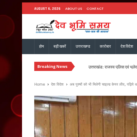
ABOUT US
CONTACT
AUGUST 6, 2026
होम
बड़ी खबरें
उत्तराखण्ड
कारोबार
देश विदेश
उत्तराखंड: राजस्व पुलिस एवं भूले
Breaking News
CM धामी से कैबिनेट मंत्री खजान 
कुमाऊं आयुक्त दीपक रावत और व
उत्तराखंड में 17 राजनीतिक दल रज
Home
देश विदेश
अब पुरुषों को भी मिलेगी चाइल्ड केयर लीव, पढ़िये धा
CM धामी ने मसूरी विधानसभा को द
हरिद्वार में स्वास्थ्य सेवा शिविर
CM धामी ने विभिन्न विकास कार्यों 
नेता प्रतिपक्ष यशपाल आर्य का आर
सांसद पप्पू यादव के विरोध प्रदर
भाजपा विधायक उमेश शर्मा काऊ की 