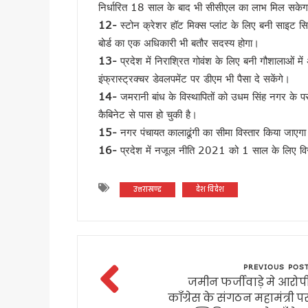
निर्धारित 18 साल के बाद भी सीसीएल का लाभ मिल सके
बदरीनाथ चढ़ावा प्रकरण: प्रमोद 
12-
स्टोन क्रेशर हॉट मिक्स प्लांट के लिए बनी साइट सिल
उत्तराखंड : 10 आईएएस और एक आ
बोर्ड का एक अधिकारी भी बतौर सदस्य होगा।
सास को बाघ के जबड़ों से बचाने के
13-
प्रदेश में निराश्रित गोवंश के लिए बनी गौशालाओं 
कारगिल विजय दिवस पर सीएम धामी
इंफ्रास्ट्रक्चर डेवलपमेंट पर डीएम भी पैसा दे सकेंगे।
पूर्व कैबिनेट मंत्री हीरा सिंह बिष
14-
जमरानी बांध के विस्थापितों को उधम सिंह नगर के परा
साहित्यकारों से बोले सीएम धामी: उ
कैबिनेट से पास हो चुकी है।
15-
नगर पंचायत कालाढूंगी का सीमा विस्तार किया जाएग
उत्तराखंड में GST संग्रहण में 
16-
प्रदेश में नजूल नीति 2021 को 1 साल के लिए विस
पेपर लीक पर कांग्रेस का हल्लाबोल,
मुख्यमंत्री धामी ने विभिन्न विकास क
मुख्यमंत्री धामी ने सुनी जन समस
उत्तराखण्ड
देश विदेश
यूटीयू सेमेस्टर परीक्षा प्रश्नपत्
कांवड़ मेले के लिए रेलवे की बड़ी त
उत्तराखंड में आपातकालीन सेवाएं हो
जैव विविधता संरक्षण को मिलेगा नय
PREVIOUS POS
जमीन फर्जीवाड़े मे आरोप
निर्माण श्रमिकों के लिए बड़ी सौ
कॉंग्रेस के संगठन महामंत्री प
एलआईयू निरीक्षक मनोज मनराल को मु