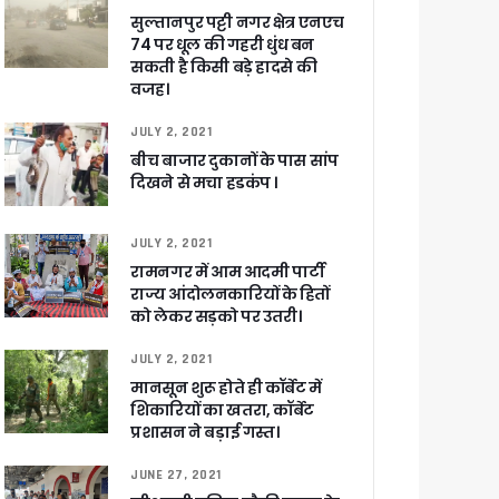
सुल्तानपुर पट्टी नगर क्षेत्र एनएच
 आरोपी
74 पर धूल की गहरी धुंध बन
सकती है किसी बड़े हादसे की
वजह।
JULY 2, 2021
बीच बाजार दुकानों के पास सांप
दिखने से मचा हडकंप ।
JULY 2, 2021
रामनगर में आम आदमी पार्टी
राज्य आंदोलनकारियों के हितों
च प्राथमिकता
को लेकर सड़को पर उतरी।
 नहीं बख्शेंगे
JULY 2, 2021
नों का हरिद्वार तक विस्तार
मानसून शुरू होते ही कॉर्बेट में
शिकारियों का खतरा, कॉर्बेट
प्रशासन ने बड़ाई गस्त।
JUNE 27, 2021