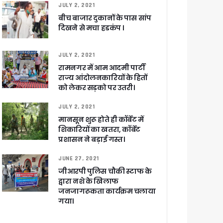
JULY 2, 2021
बीच बाजार दुकानों के पास सांप
दिखने से मचा हडकंप ।
खाकर किया रवाना
JULY 2, 2021
रामनगर में आम आदमी पार्टी
राज्य आंदोलनकारियों के हितों
को लेकर सड़को पर उतरी।
ेगा विकसित उत्तराखंड
JULY 2, 2021
मानसून शुरू होते ही कॉर्बेट में
शिकारियों का खतरा, कॉर्बेट
जूरी
प्रशासन ने बड़ाई गस्त।
JUNE 27, 2021
जीआरपी पुलिस चौकी स्टाफ के
 आरोपी
द्वारा नशे के खिलाफ
जनजागरूकता कार्यक्रम चलाया
गया।