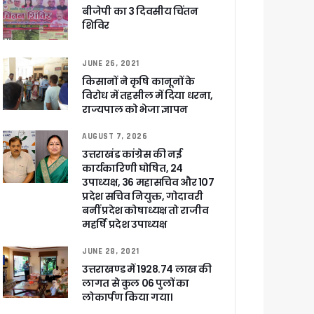
े साथ बैठक कर SIR पर की समीक्षा – ⁠मंडलायुक्तों को जिलेवार विजिट कर सुपर चैकिंग के निर्देश
बीजेपी का 3 दिवसीय चिंतन
शिविर
ि
JUNE 26, 2021
किसानों ने कृषि कानूनों के
विरोध में तहसील में दिया धरना,
राज्यपाल को भेजा ज्ञापन
र रही सरकार
AUGUST 7, 2026
उत्तराखंड कांग्रेस की नई
कार्यकारिणी घोषित, 24
उपाध्यक्ष, 36 महासचिव और 107
ी
प्रदेश सचिव नियुक्त, गोदावरी
बनीं प्रदेश कोषाध्यक्ष तो राजीव
महर्षि प्रदेश उपाध्यक्ष
ली वित्तीय स्वीकृति
JUNE 28, 2021
उत्तराखण्ड में 1928.74 लाख की
लागत से कुल 06 पुलों का
 सरकार – CM धामी
लोकार्पण किया गया।