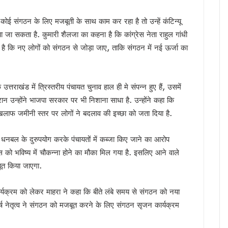
मी को सुनाया गीत, ‘मोदी है तो मुमकिन है’ पर बजीं तालियां
 कोई संगठन के लिए मजबूती के साथ काम कर रहा है तो उन्हें कंटिन्यू
न में पहुंचे मुख्यमंत्री धामी, कहा- भारत की सबसे बड़ी ताकत उसके युवा
जा सकता है. कुमारी शैलजा का कहना है कि कांग्रेस नेता राहुल गांधी
में उत्तराखंड की गर्विता भाकुनी करेंगी प्रतिनिधित्व
ई है कि नए लोगों को संगठन से जोड़ा जाए, ताकि संगठन में नई ऊर्जा का
के 306 मेधावी छात्र हुए सम्मानित, सफलता के शिखर पर बने रहना सबसे बड़ी चुनौती : डॉ. पंकज कुमार
ौर, चार अगस्त तक भारी बारिश का येलो अलर्ट
े हजारों करोड़, परिसंपत्तियों के बंटवारे पर अब भी नहीं सुलझा विवाद
त्तराखंड में त्रिस्तरीय पंचायत चुनाव हाल ही मे संपन्न हुए हैं, उसमें
आरोप, कांग्रेस ने मुख्य निर्वाचन अधिकारी को सौंपा ज्ञापन
न उन्होंने भाजपा सरकार पर भी निशाना साधा है. उन्होंने कहा कि
 का बड़ा एक्शन प्लान, बैंक-पुलिस के बीच बनेगा 24×7 रिस्पॉन्स सिस्टम
लाफ जमीनी स्तर पर लोगों ने बदलाव की इच्छा को जता दिया है.
 मुख्यमंत्री धामी, आपदा प्रबंधन तैयारियों का लिया जायजा
ं जनसमस्याएं, अधिकारियों को त्वरित निस्तारण के दिए निर्देश
और धनबल के दुरुपयोग करके पंचायतों में कब्जा किए जाने का आरोप
 पहुंचे मुख्यमंत्री धामी, समाज की समस्याएं सुनीं और विकास योजनाओं की दी जानकारी
ेस को भविष्य में चौकन्ना होने का मौका मिल गया है. इसलिए आने वाले
अधिकारियों को त्वरित निस्तारण के दिए निर्देश
ूत किया जाएगा.
वर्तन संकल्प यात्रा, 10 अगस्त के बाद होगा नया कार्यक्रम
र्यक्रम को लेकर माहरा ने कहा कि बीते लंबे समय से संगठन को नया
ख्त हुए धामी, जल जीवन मिशन की लंबित शिकायतें एक सप्ताह में निपटाने के निर्देश
्ष नेतृत्व ने संगठन को मजबूत करने के लिए संगठन सृजन कार्यक्रम
म धामी ने किया नमन, कहा- उनका जीवन राष्ट्रभक्ति की अमर प्रेरणा
ात, सीएम धामी ने किया आधुनिक रोडवेज बस अड्डे का लोकार्पण