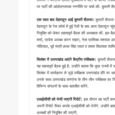
देहरादून में ओहो रेडियो 89.2 ए
पर पार्टी की आंदोलनात्मक रणनीति पर चर्चा की. कुमारी श
मुख्यमंत्री के निर्देश पर बहाल हो
भाजपा विधायक महेश जीना का कथित
एक साल बाद देहरादून आई कुमारी शैलजा:
कुमारी शैलजा 
मुख्यमंत्री धामी से राज्यसभा स
देहरादून के रेस कोर्स में हुई रैली के बाद आज देहरादून पहुंची. 
अल्पसंख्यक समाज के उत्थान के लिए
नियुक्ति को लेकर महत्वपूर्ण बैठक की अध्यक्षता की. इस बैठ
शर्मा, प्रदेश अध्यक्ष करन माहरा, नेता प्रतिपक्ष यशपाल आर्य
मुख्य सचिव आनंद बर्धन ने आयुष
गोदियाल, पूर्व मंत्री हरक सिंह रावत व तमाम विधायक शामि
सावन का पहला सोमवार: कांवड़ यात्र
मैदानी सीट से चुनाव लड़ना चाहते
सितंबर में उत्तराखंड आएंगे केंद्रीय पर्यवेक्षक:
कुमारी शैलजा
MDDA में हर महीने 2 बार लगेगा 
यह महत्वपूर्ण बैठक हुई है. उन्होंने बताया कि कुछ राज्यों म
‘जन-जन की सरकार, जन-जन के द्वा
सितंबर में कार्यक्रम से जुड़े पर्यवेक्षक उत्तराखंड दौरे पर आ
कॉमनवेल्थ गेम्स में उत्तराखंड की 
उनके साथ उत्तराखंड कांग्रेस के तीन-तीन पर्यवेक्षक हर जिल
हरिद्वार कांवड़ यात्रा में 50 लाख श
विभिन्न संगठनों के साथ बातचीत करेंगे.
‘नशा मुक्त युवा’ अभियान का शुभार
2 महीने के लंबे इंतजार के बाद ल
एआईसीसी को भेजी जाएगी रिपोर्ट:
इस दौरान वह पार्टी कार
UKSSSC पेपर लीक मामले में ईडी 
अपनी रिपोर्ट तैयार करके एआईसीसी को भेजेंगे. उन्होंने बताय
उत्तराखंड में एमबीबीएस के बाद 3
अध्यक्षों की नियुक्ति की जाएगी.