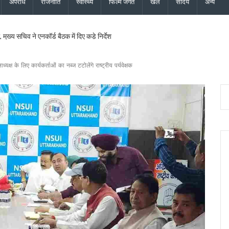
अपराध
राजनीति
स्वास्थ्य
फिल्म जगत
खेल
सौंदर्य
अन्य
मुख्य सचिव ने एनकॉर्ड बैठक में दिए कड़े निर्देश
यमंत्री धामी के निर्देश पर सचिव आवास ने की समीक्षा, ट्रैफिक प्रबंधन और यात्री सुविधाओं को मि
ु कांवड़ यात्रा जारी, 2.19 करोड़ से अधिक शिवभक्त सकुशल लौटे
यक्ष के लिए कार्यकर्ताओं का नब्ज टटोलेंगे राष्ट्रीय पर्यवेक्षक
ड़ की विकास योजनाओं को दी मंजूरी, जीआईएस आधारित जल निकासी पर बड़ा फोकस
ने नई टीम का किया ऐलान, कोषाध्यक्ष, उपाध्यक्ष और सचिवों की सूची जारी
सचिव ने दिये बंद सड़कें जल्द खोलने, चारधाम यात्रा सुरक्षित रखने और अंतिम व्यक्ति तक मौसम अलर्
ेशक की शिष्टाचार भेंट, उत्तराखंड में एनसीसी विस्तार पर हुई चर्चा
की साझेदारी, जल्द होगा विश्वविद्यालयों के बीच समझौता
 हाई अलर्ट, सभी एजेंसियों को सतर्क रहने के निर्देश, देहरादून, चमोली और बागेश्वर में ऑरेंज अलर्ट
वास योजना के सभी लंबित मकान, सचिव आवास ने दिए सख्त निर्देश
 और जिला कार्यालय खोलने पर केंद्र करेगा विचार, मुख्यमंत्री धामी के प्रस्ताव पर केंद्र से मिली 
परियोजनाओं की समीक्षा, आधारभूत ढांचे के विकास पर दिया जोर
ान के लिए भटक रहा परिवहन निगम, पीएम-गृह मंत्री के कार्यक्रमों में लगी 554 बसों का बिल अटक
 इस्तीफा देने वाले कॉन्स्टेबल शेर सिंह बर्खास्त, विभागीय जांच में अनुशासनहीनता के उल्लंघन का दो