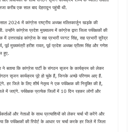
फएम का शुभारंभ, सीएम धामी ने कहा — रेडियो आज भी जनसंवाद का सबसे प्रभावी माध्यम
ैलजा करीब एक साल बाद देहरादून पहुंची थी.
गी खैनूरी सड़क, 120 परिवारों को मिलेगी राहत
 वीडियो वायरल, अभद्र भाषा को लेकर सियासत गरमाई, कांग्रेस ने की कार्रवाई की मांग, भाजप
साल 2024 में कांग्रेस राष्ट्रीय अध्यक्ष मल्लिकार्जुन खड़के की
ांसद नरेश बंसल और विधायक बिशन सिंह चुफाल ने की मुलाकात
उन्होंने कांग्रेस प्रदेश मुख्यालय में कांग्रेस द्वारा जिला पर्यवेक्षकों की
 सरकार प्रतिबद्ध, योजनाओं का लाभ हर पात्र व्यक्ति तक पहुंचेगा : मुख्यमंत्री धामी
क में उत्तराखंड कांग्रेस के सह प्रभारी परगट सिंह, सह प्रभारी सुरेंद्र
, पूर्व मुख्यमंत्री हरीश रावत, पूर्व प्रदेश अध्यक्ष प्रीतम सिंह और गणेश
 मंत्रालय के सचिव से की मुलाकात, एआईआईए स्थापना का किया आग्रह
ल हुए.
ा के बीच शिवालयों में जलाभिषेक के लिए लंबी कतारें, दक्षेश्वर महादेव में उमड़ा आस्था का सैलाब, स
 हैं हरक सिंह रावत, हाईकमान के सामने रखी इच्छा
 ने बताया कि कांग्रेस पार्टी के संगठन सृजन के कार्यक्रम को लेकर
‘समाधान दिवस’, अब सीधे अधिकारियों से रख सकेंगे शिकायत
ें संगठन सृजन कार्यक्रम पूरे हो चुके हैं, जिनके अच्छे परिणाम आए हैं.
र’ अभियान में साढ़े 6 लाख से अधिक लोगों की भागीदारी
एंगे. हर जिले के लिए शीर्ष नेतृत्व ने एक पर्यवेक्षक की नियुक्ति की है,
उन्नति शर्मा ने जीता कांस्य पदक, प्रदेश में जश्न का माहौल, CM ने दी बधाई
े में जाएंगे. पर्यवेक्षक प्रत्येक जिलों में 10 दिन रहकर लोगों और
्रद्धालु पहुंचे, डीएम-एसएसपी ने पुष्पवर्षा कर किया कांवड़ियों का स्वागत
ंभ, CM धामी ने भी सुना पीएम मोदी का प्रोग्राम, नशामुक्त उत्तराखंड बनाने का संकल्प दोहराया
ैपटॉप चोरी प्रकरण पर FIR,इतने दिन कहां सोई रही देहरादून पुलिस ?
्यकर्ताओं और नेताओं के साथ प्रत्याशियों को लेकर चर्चा भी करेंगे और
की बड़ी कार्रवाई, हाकम सिंह की 63.30 लाख की संपत्ति अटैच
ा कि पर्यवेक्षकों की रिपोर्ट के आधार पर चर्चा करके हर जिले में जिला
 साल सरकारी सेवा अनिवार्य, फिर मिलेगी पीजी की अनुमति