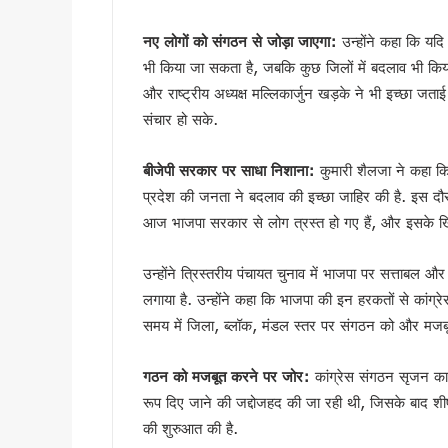
हरिद्वार में नन्ही बच्ची ने सीएम धा
नए लोगों को संगठन से जोड़ा जाएगा:
उन्होंने कहा कि यदि
हरिद्वार: युवा शक्ति संवाद सम्मेल
भी किया जा सकता है, जबकि कुछ जिलों में बदलाव भी किया 
राष्ट्रपति भवन के ‘एट होम’ समारोह 
और राष्ट्रीय अध्यक्ष मल्लिकार्जुन खड़के ने भी इच्छा जता
टॉपर्स कॉन्क्लेव में 31 स्कूलों 
संचार हो सके.
उत्तराखंड में छह दिन बारिश का द
उत्तर प्रदेश में अटके उत्तराखंड क
बीजेपी सरकार पर साधा निशाना:
कुमारी शैलजा ने कहा कि उ
एसआईआर प्रक्रिया में खामियों का 
प्रदेश की जनता ने बदलाव की इच्छा जाहिर की है. इस दौरा
साइबर ठगी पर आरबीआई और एसटीएफ
आज भाजपा सरकार से लोग त्रस्त हो गए हैं, और इसके खि
एनडीआरएफ गदरपुर बटालियन पहुंचे
खटीमा में मुख्यमंत्री धामी ने सुनी
उन्होंने त्रिस्तरीय पंचायत चुनाव में भाजपा पर सत्ताबल 
थारू जनजाति संवाद कार्यक्रम में
लगाया है. उन्होंने कहा कि भाजपा की इन हरकतों से कांग्र
मुख्यमंत्री ने सुनीं जन समस्याएं, 
समय में जिला, ब्लॉक, मंडल स्तर पर संगठन को और मजब
SIR के चलते कांग्रेस ने टाली परि
गठन को मजबूत करने पर जोर:
कांग्रेस संगठन सृजन का
सीएम हेल्पलाइन की शिकायतों पर स
रूप दिए जाने की जद्दोजहद की जा रही थी, जिसके बाद शीर
शहीद ऊधम सिंह के बलिदान को सीए
की शुरुआत की है.
गदरपुर को करोड़ों की विकास सौग