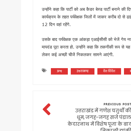
सृष्टि कंडारी मौत प्रकरण की होग
उन्होंने कहा कि पार्टी को अब कैडर बेस्ड पार्टी बनाने की 
रुड़की में कलश वंदन महारैली का 
कार्यक्रम के तहत पर्यवेक्षक जिलों में जाकर करीब दो स
19 लाख मतदाताओं को नोटिस जारी
12 दिन वहां रहेंगे.
सीएम हेल्पलाइन-1905 की शिकायतों क
8 अगस्त को हल्द्वानी मे खरगे की र
उसके बाद पर्यवेक्षक एक आंकड़ा एआईसीसी को भेजें गेय न
स्वतंत्रता दिवस पर प्रदेशभर में 
मापदंड पूरा करता हो. उन्होंने कहा कि तकनीकी रूप से य
मानसून सीजन में कॉर्बेट की दक्षिणी
लेकर कई अच्छी चीजें निकलकर सामने आएंगी.
उत्तराखंड : तकनीकी शिक्षण संस्थान
19 लाख मतदाताओं को नोटिस पर उत्
अन्य
उत्तराखण्ड
देश विदेश
राहुल गांधी की भाषा पर सीएम धा
उत्तराखंड: सेना और यूएसडीएमए 
केंद्रीय मंत्री के बयान के विरोध 
विश्व बाघ दिवस पर सीएम धामी का 
PREVIOUS POS
उत्तराखंड में गणेश चतुर्थी क
विश्व बाघ दिवस पर कॉर्बेट में ज
धूम, जगह-जगह सजे पंडाल
हरिद्वार में मदरसों के पंजीकरण क
केदारनाथ में विशेष पूजा के बा
उपनल कर्मियों के अनुबंध पर सख्त
निकाली झांक