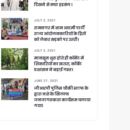
दिखने से मचा हडकंप ।
JULY 2, 2021
रामनगर में आम आदमी पार्टी
राज्य आंदोलनकारियों के हितों
को लेकर सड़को पर उतरी।
JULY 2, 2021
मानसून शुरू होते ही कॉर्बेट में
च प्राथमिकता
शिकारियों का खतरा, कॉर्बेट
 नहीं बख्शेंगे
प्रशासन ने बड़ाई गस्त।
नों का हरिद्वार तक विस्तार
JUNE 27, 2021
जीआरपी पुलिस चौकी स्टाफ के
द्वारा नशे के खिलाफ
जनजागरूकता कार्यक्रम चलाया
गया।