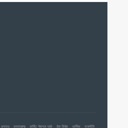
ग पर होगा फोकस
शन की संस्तुति
 जारी
अपराध
उत्तराखण्ड
कॉर्बेट नेशनल पार्क
देश विदेश
धार्मिक
राजनीति