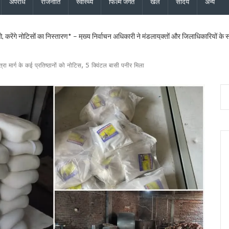
अपराध
राजनीति
स्वास्थ्य
फिल्म जगत
खेल
सौंदर्य
अन्य
ीएलओ, करेंगे नोटिसों का निस्तारण* – मुख्य निर्वाचन अधिकारी ने मंडलायुक्तों और जिलाधिकारियों क
 बनाई कानूनी टीम, दावे-आपत्तियों के निस्तारण के लिए पार्टी ने जिला स्तर पर नियुक्त किए प्रतिनिध
ख सर्वेक्षण संस्थान का होगा आधुनिकीकरण, प्रशिक्षण व्यवस्था बनेगी हाईटेक
ात्रा मार्ग के कई प्रतिष्ठानों को नोटिस, 5 क्विंटल बासी पनीर मिला
दास और भाजपा महानगर अध्यक्ष सिद्धार्थ अग्रवाल ने की शिष्टाचार भेंट
िधायक सरिता आर्या को भी मिला एसआईआर नोटिस, मतदाता सत्यापन अभियान जारी
िस्टर्ड सूची से बाहर, 2027 विधानसभा चुनाव नहीं लड़ सकेंगे
ी 17.80 करोड़ की विकास परियोजनाओं की सौगात, कहा – बिना रुके, बिना थके हर वादा पूरा क
 का शुभारंभ, पुष्पवर्षा और चरण प्रक्षालन से शिवभक्त कांवड़ियों का स्वागत, CM धामी ने परोसा भोजन
के लिए 5 करोड़ रुपये की वित्तीय स्वीकृति दी, उत्तरांचल प्रेस क्लब को भी आर्थिक सहायता मंजूर
ोप – फर्जी फॉर्म-7 के जरिए काटे जा रहे नाम, दोषियों पर एफआईआर और सख्त कार्रवाई की मांग क
्शन पर बाबा राम देव ने जताई आपत्ति, कहा – भगवा पहनकर सनातन का अपमान स्वीकार नहीं
पत्नी की फर्म पर बड़ी कार्रवाई, खनिज भंडारण लाइसेंस तत्काल निरस्त
पये की विकास योजनाओं को दी मंजूरी, शिक्षा, पेयजल और धार्मिक पर्यटन से जुड़ी परियोजनाओं को मि
ी बनेगा: विधायक किशोर उपाध्याय