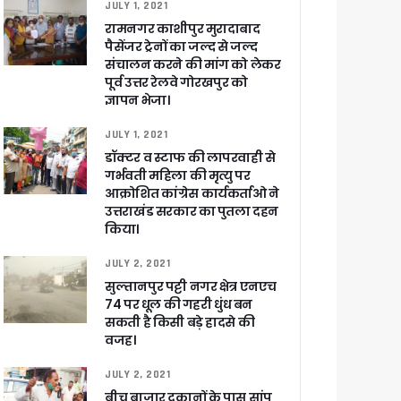
JULY 1, 2021
रामनगर काशीपुर मुरादाबाद
पैसेंजर ट्रेनों का जल्द से जल्द
संचालन करने की मांग को लेकर
पूर्व उत्तर रेलवे गोरखपुर को
ज्ञापन भेजा।
खाकर किया रवाना
JULY 1, 2021
डॉक्टर व स्टाफ की लापरवाही से
गर्भवती महिला की मृत्यु पर
आक्रोशित कांग्रेस कार्यकर्ताओ ने
उत्तराखंड सरकार का पुतला दहन
किया।
ेगा विकसित उत्तराखंड
JULY 2, 2021
सुल्तानपुर पट्टी नगर क्षेत्र एनएच
जूरी
74 पर धूल की गहरी धुंध बन
सकती है किसी बड़े हादसे की
वजह।
 आरोपी
JULY 2, 2021
बीच बाजार दुकानों के पास सांप