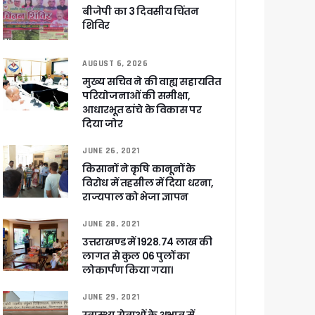
 सरकार – CM धामी
बीजेपी का 3 दिवसीय चिंतन
शिविर
AUGUST 6, 2026
मुख्य सचिव ने की वाह्य सहायतित
ा ने बताया साजिश
परियोजनाओं की समीक्षा,
आधारभूत ढांचे के विकास पर
दिया जोर
JUNE 26, 2021
ुरक्षा के पुख्ता इंतजाम
किसानों ने कृषि कानूनों के
विरोध में तहसील में दिया धरना,
राज्यपाल को भेजा ज्ञापन
JUNE 28, 2021
उत्तराखण्ड में 1928.74 लाख की
लागत से कुल 06 पुलों का
लोकार्पण किया गया।
JUNE 29, 2021