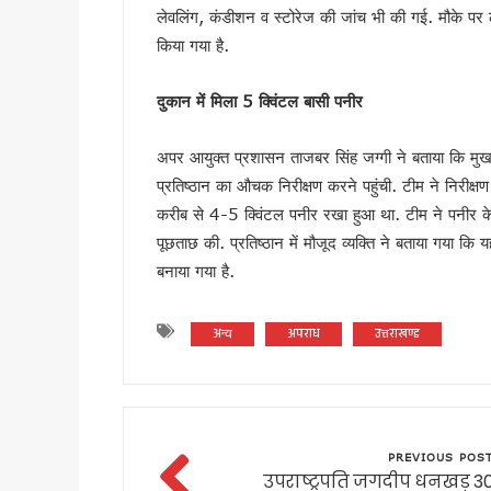
शहीद ऊधम सिंह के बलिदान को सीए
लेवलिंग, कंडीशन व स्टोरेज की जांच भी की गई. मौके पर 
किया गया है.
गदरपुर को करोड़ों की विकास सौग
सृष्टि कंडारी मौत प्रकरण की होग
दुकान में मिला
5
क्विंटल बासी पनीर
रुड़की में कलश वंदन महारैली का 
19 लाख मतदाताओं को नोटिस जारी
अपर आयुक्त प्रशासन ताजबर सिंह जग्गी ने बताया कि मुखबि
सीएम हेल्पलाइन-1905 की शिकायतों क
प्रतिष्ठान का औचक निरीक्षण करने पहुंची. टीम ने निरीक्षण म
8 अगस्त को हल्द्वानी मे खरगे की र
करीब से 4-5 क्विंटल पनीर रखा हुआ था. टीम ने पनीर के 
स्वतंत्रता दिवस पर प्रदेशभर में 
पूछताछ की. प्रतिष्ठान में मौजूद व्यक्ति ने बताया गया कि 
मानसून सीजन में कॉर्बेट की दक्षिणी
बनाया गया है.
उत्तराखंड : तकनीकी शिक्षण संस्थान
19 लाख मतदाताओं को नोटिस पर उत्
अन्य
अपराध
उत्तराखण्ड
राहुल गांधी की भाषा पर सीएम धा
उत्तराखंड: सेना और यूएसडीएमए 
केंद्रीय मंत्री के बयान के विरोध 
विश्व बाघ दिवस पर सीएम धामी का 
PREVIOUS POS
विश्व बाघ दिवस पर कॉर्बेट में ज
उपराष्ट्रपति जगदीप धनखड़ 3