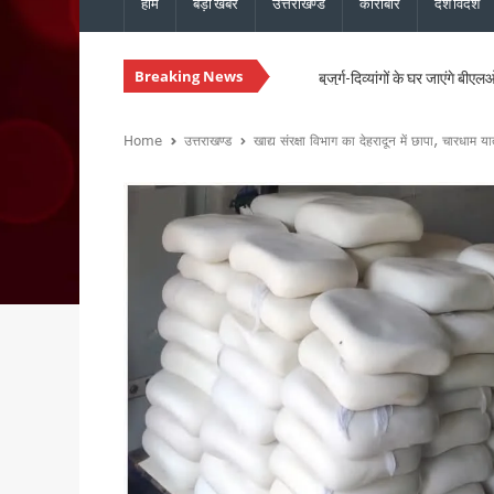
होम
बड़ी खबरें
उत्तराखण्ड
कारोबार
देश विदेश
Breaking News
बुजुर्ग-दिव्यांगों के घर जाएंगे ब
SIR को लेकर कांग्रेस ने जिलों में
उत्तराखंड: राजस्व पुलिस एवं भूले
Home
उत्तराखण्ड
खाद्य संरक्षा विभाग का देहरादून में छापा, चारधाम य
CM धामी से कैबिनेट मंत्री खजान 
कुमाऊं आयुक्त दीपक रावत और व
उत्तराखंड में 17 राजनीतिक दल रज
CM धामी ने मसूरी विधानसभा को द
हरिद्वार में स्वास्थ्य सेवा शिविर
CM धामी ने विभिन्न विकास कार्यों 
नेता प्रतिपक्ष यशपाल आर्य का आर
सांसद पप्पू यादव के विरोध प्रदर
भाजपा विधायक उमेश शर्मा काऊ की 
मुख्यमंत्री धामी ने 150 करोड़ रु
टिहरी मेडिकल कॉलेज इणीयां में ह