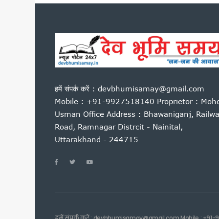
उत्तराखंड में बनेगा संस्कृत आय
नीट परीक्षा विवाद पर देहरादून म
उत्तराखंड की बेटियों ने अंतरराष्ट्
आम महोत्सव में बोले सीएम धामी: 
राहुल गांधी की हिरासत और छात्रों प
उत्तराखंड में पत्रकार कल्याण कोष
हमें संपर्क करें : devbhumisamay@gmail.com
अगस्त के पहले सप्ताह उत्तराखंड आ स
Mobile : +91-9927518140 Proprietor : Moh
हरिद्वार में गंगा कॉरिडोर का शिल
Usman Office Address : Bhawaniganj, Railw
हेडलाइन: भर्तियों की मांग को लेक
Road, Ramnagar Distrcit - Nainital,
बीकेटीसी अध्यक्ष का गोदियाल पर 
Uttarakhand - 244715
नीट पेपर लीक के विरोध में रामनगर मे
उत्तराखंड: आज भी भारी बारिश का ख
सीएम धामी ने हेलीपैड, सड़क, एस
बदरीनाथ दान चोरी मामले में गरमा
दिल्ली में केंद्रीय विद्युत मंत्र
ग्रोथ सेंटर्स को बाजार से जोड़ने
हमें संपर्क करें : devbhumisamay@gmail.com Mobile : +91-