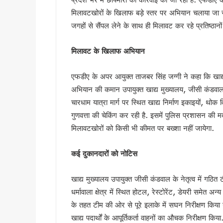
UKSSSC पेपर लीक मामले में ईडी 
मिलावटखोरों के खिलाफ बड़े स्तर पर अभियान चलाया जा रहा
उत्तराखंड में एमबीबीएस के बाद 3
जगहों से सैंपल लेने के साथ ही मिलावट कर रहे प्रतिष्ठानो
हरिद्वार में नन्ही बच्ची ने सीएम धा
हरिद्वार: युवा शक्ति संवाद सम्मेल
मिलावट के खिलाफ अभियान
राष्ट्रपति भवन के ‘एट होम’ समारोह 
एफडीए के अपर आयुक्त ताजबर सिंह जग्गी ने कहा कि खाद्य 
टॉपर्स कॉन्क्लेव में 31 स्कूलों 
अभियान की कमान उपायुक्त खाद्य मुख्यालय, जीसी कंडवाल को
उत्तराखंड में छह दिन बारिश का द
चारधाम यात्रा मार्ग पर स्थित खाद्य निर्माण इकाइयों, थोक वि
उत्तर प्रदेश में अटके उत्तराखंड क
गुणवत्ता की चेकिंग कर रही है. इसमें पुलिस प्रशासन की
एसआईआर प्रक्रिया में खामियों का 
मिलावटखोरों को किसी भी कीमत पर बख्शा नहीं जायेगा.
साइबर ठगी पर आरबीआई और एसटीएफ
एनडीआरएफ गदरपुर बटालियन पहुंचे
कई दुकानदारों को नोटिस
खटीमा में मुख्यमंत्री धामी ने सुनी
थारू जनजाति संवाद कार्यक्रम में
खाद्य मुख्यालय उपायुक्त जीसी कंडवाल के नेतृत्व में गठित 
मुख्यमंत्री ने सुनीं जन समस्याएं, 
धर्मावाला क्षेत्र में स्थित होटल, रेस्टोरेंट, डेयरी समेत अ
SIR के चलते कांग्रेस ने टाली परि
के तहत टीम की ओर से पूरे इलाके में सघन निरीक्षण किया 
सीएम हेल्पलाइन की शिकायतों पर स
खाद्य पदार्थों के आपूर्तिकर्ता वाहनों का औचक निरीक्षण किया