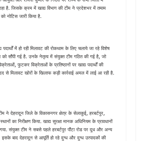
की बड़ी कार्रवाई, हाकम सिंह की 63.30 लाख की संपत्ति अटैच
 है. जिसके क्रम में खाद्य विभाग की टीम ने प्रदेशभर में तमाम
 साल सरकारी सेवा अनिवार्य, फिर मिलेगी पीजी की अनुमति
ं को नोटिस जारी किया है.
मी को सुनाया गीत, ‘मोदी है तो मुमकिन है’ पर बजीं तालियां
न में पहुंचे मुख्यमंत्री धामी, कहा- भारत की सबसे बड़ी ताकत उसके युवा
में उत्तराखंड की गर्विता भाकुनी करेंगी प्रतिनिधित्व
पदार्थों में हो रही मिलावट की रोकथाम के लिए चलाये जा रहे विशेष
के 306 मेधावी छात्र हुए सम्मानित, सफलता के शिखर पर बने रहना सबसे बड़ी चुनौती : डॉ. पंकज कुमार
 सौंपी गई है. उनके नेतृत्व में संयुक्त टीम गठित की गई है, जो
ौर, चार अगस्त तक भारी बारिश का येलो अलर्ट
क्रेताओं, फुटकर विक्रेताओं के प्रतिष्ठानों पर खाद्य पदार्थों की
े हजारों करोड़, परिसंपत्तियों के बंटवारे पर अब भी नहीं सुलझा विवाद
 मदद से मिलावट खोरों के खिलाफ कड़ी कार्रवाई अमल में लाई आ रही है.
आरोप, कांग्रेस ने मुख्य निर्वाचन अधिकारी को सौंपा ज्ञापन
 का बड़ा एक्शन प्लान, बैंक-पुलिस के बीच बनेगा 24×7 रिस्पॉन्स सिस्टम
 मुख्यमंत्री धामी, आपदा प्रबंधन तैयारियों का लिया जायजा
ं जनसमस्याएं, अधिकारियों को त्वरित निस्तारण के दिए निर्देश
 पहुंचे मुख्यमंत्री धामी, समाज की समस्याएं सुनीं और विकास योजनाओं की दी जानकारी
टीम ने देहरादून जिले के विकासनगर क्षेत्र के सेलाकुई, हरबर्टपुर,
अधिकारियों को त्वरित निस्तारण के दिए निर्देश
न्य स्थानों का निरीक्षण किया. खाद्य सुरक्षा मानक अधिनियम के प्रावधानों
वर्तन संकल्प यात्रा, 10 अगस्त के बाद होगा नया कार्यक्रम
गया. संयुक्त टीम ने सबसे पहले हरबर्टपुर पौंटा रोड पर दूध और अन्य
ख्त हुए धामी, जल जीवन मिशन की लंबित शिकायतें एक सप्ताह में निपटाने के निर्देश
. इसके बाद देहरादून से आपूर्ति हो रहे दुग्ध और दुग्ध उत्पादकों की