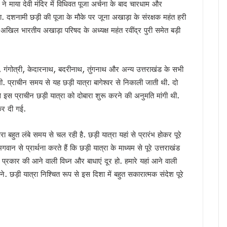
ने माया देवी मंदिर में विधिवत पूजा अर्चना के बाद चारधाम और
 साल सरकारी सेवा अनिवार्य, फिर मिलेगी पीजी की अनुमति
या. दशनामी छड़ी की पूजा के मौके पर जूना अखाड़ा के संरक्षक महंत हरी
मी को सुनाया गीत, ‘मोदी है तो मुमकिन है’ पर बजीं तालियां
िल भारतीय अखाड़ा परिषद के अध्यक्ष महंत रवींद्र पुरी समेत बड़ी
न में पहुंचे मुख्यमंत्री धामी, कहा- भारत की सबसे बड़ी ताकत उसके युवा
में उत्तराखंड की गर्विता भाकुनी करेंगी प्रतिनिधित्व
के 306 मेधावी छात्र हुए सम्मानित, सफलता के शिखर पर बने रहना सबसे बड़ी चुनौती : डॉ. पंकज कुमार
्री, गंगोत्री, केदारनाथ, बदरीनाथ, तुंगनाथ और अन्य उत्तराखंड के सभी
ौर, चार अगस्त तक भारी बारिश का येलो अलर्ट
चेगी. प्राचीन समय से यह छड़ी यात्रा बागेश्वर से निकाली जाती थी. दो
े हजारों करोड़, परिसंपत्तियों के बंटवारे पर अब भी नहीं सुलझा विवाद
से इस प्राचीन छड़ी यात्रा को दोबारा शुरू करने की अनुमति मांगी थी.
आरोप, कांग्रेस ने मुख्य निर्वाचन अधिकारी को सौंपा ज्ञापन
 कर दी गई.
 का बड़ा एक्शन प्लान, बैंक-पुलिस के बीच बनेगा 24×7 रिस्पॉन्स सिस्टम
ा बहुत लंबे समय से चल रही है. छड़ी यात्रा यहां से प्रारंभ होकर पूरे
 मुख्यमंत्री धामी, आपदा प्रबंधन तैयारियों का लिया जायजा
वान से प्रार्थना करते हैं कि छड़ी यात्रा के माध्यम से पूरे उत्तराखंड
ं जनसमस्याएं, अधिकारियों को त्वरित निस्तारण के दिए निर्देश
प्रकार की आने वाली विध्न और बाधाएं दूर हो. हमारे यहां आने वाली
 पहुंचे मुख्यमंत्री धामी, समाज की समस्याएं सुनीं और विकास योजनाओं की दी जानकारी
. छड़ी यात्रा निश्चित रूप से इस दिशा में बहुत सकारात्मक संदेश पूरे
अधिकारियों को त्वरित निस्तारण के दिए निर्देश
वर्तन संकल्प यात्रा, 10 अगस्त के बाद होगा नया कार्यक्रम
ख्त हुए धामी, जल जीवन मिशन की लंबित शिकायतें एक सप्ताह में निपटाने के निर्देश
म धामी ने किया नमन, कहा- उनका जीवन राष्ट्रभक्ति की अमर प्रेरणा