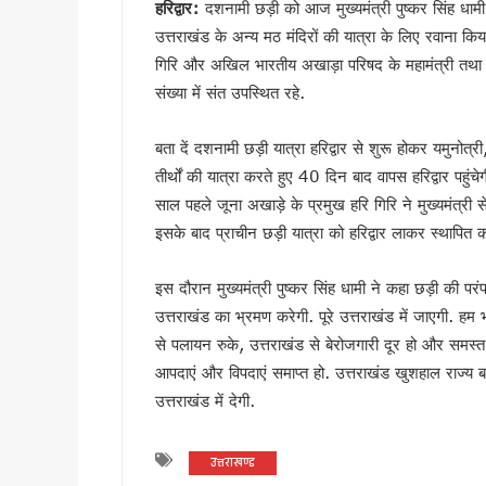
हरिद्वार:
दशनामी छड़ी को आज मुख्यमंत्री पुष्कर सिंह धामी 
उत्तराखंड में एमबीबीएस के बाद 3
उत्तराखंड के अन्य मठ मंदिरों की यात्रा के लिए रवाना कि
हरिद्वार में नन्ही बच्ची ने सीएम धा
गिरि और अखिल भारतीय अखाड़ा परिषद के महामंत्री तथा अख
हरिद्वार: युवा शक्ति संवाद सम्मेल
संख्या में संत उपस्थित रहे.
राष्ट्रपति भवन के ‘एट होम’ समारोह 
टॉपर्स कॉन्क्लेव में 31 स्कूलों 
बता दें दशनामी छड़ी यात्रा हरिद्वार से शुरू होकर यमुनोत
उत्तराखंड में छह दिन बारिश का द
तीर्थों की यात्रा करते हुए 40 दिन बाद वापस हरिद्वार पहुं
उत्तर प्रदेश में अटके उत्तराखंड क
साल पहले जूना अखाड़े के प्रमुख हरि गिरि ने मुख्यमंत्री 
एसआईआर प्रक्रिया में खामियों का 
इसके बाद प्राचीन छड़ी यात्रा को हरिद्वार लाकर स्थापित
साइबर ठगी पर आरबीआई और एसटीएफ
इस दौरान मुख्यमंत्री पुष्कर सिंह धामी ने कहा छड़ी की परंपर
एनडीआरएफ गदरपुर बटालियन पहुंचे
उत्तराखंड का भ्रमण करेगी. पूरे उत्तराखंड में जाएगी. हम भग
खटीमा में मुख्यमंत्री धामी ने सुनी
से पलायन रुके, उत्तराखंड से बेरोजगारी दूर हो और समस्त 
थारू जनजाति संवाद कार्यक्रम में
आपदाएं और विपदाएं समाप्त हो. उत्तराखंड खुशहाल राज्य बने
मुख्यमंत्री ने सुनीं जन समस्याएं, 
उत्तराखंड में देगी.
SIR के चलते कांग्रेस ने टाली परि
सीएम हेल्पलाइन की शिकायतों पर स
उत्तराखण्ड
शहीद ऊधम सिंह के बलिदान को सीए