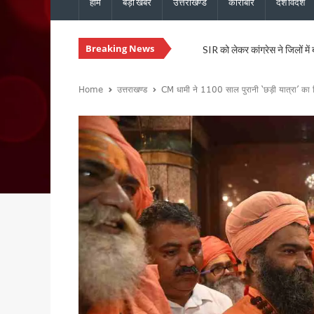
होम
बड़ी खबरें
उत्तराखण्ड
कारोबार
देश विदेश
Breaking News
SIR को लेकर कांग्रेस ने जिलों में
उत्तराखंड: राजस्व पुलिस एवं भूले
CM धामी से कैबिनेट मंत्री खजान 
Home
उत्तराखण्ड
CM धामी ने 1100 साल पुरानी ‘छड़ी यात्रा’ का क
कुमाऊं आयुक्त दीपक रावत और व
उत्तराखंड में 17 राजनीतिक दल रज
CM धामी ने मसूरी विधानसभा को द
हरिद्वार में स्वास्थ्य सेवा शिविर
CM धामी ने विभिन्न विकास कार्यों 
नेता प्रतिपक्ष यशपाल आर्य का आर
सांसद पप्पू यादव के विरोध प्रदर
भाजपा विधायक उमेश शर्मा काऊ की 
मुख्यमंत्री धामी ने 150 करोड़ रु
टिहरी मेडिकल कॉलेज इणीयां में ह
PM मोदी के विजन के अनुरूप उत्त