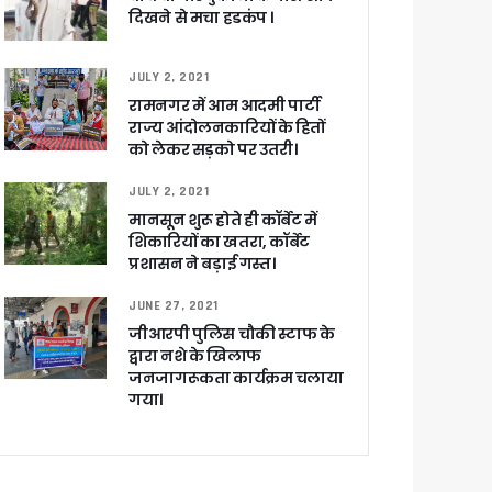
दिखने से मचा हडकंप ।
JULY 2, 2021
रामनगर में आम आदमी पार्टी
राज्य आंदोलनकारियों के हितों
को लेकर सड़को पर उतरी।
JULY 2, 2021
च प्राथमिकता
मानसून शुरू होते ही कॉर्बेट में
 नहीं बख्शेंगे
शिकारियों का खतरा, कॉर्बेट
नों का हरिद्वार तक विस्तार
प्रशासन ने बड़ाई गस्त।
JUNE 27, 2021
जीआरपी पुलिस चौकी स्टाफ के
द्वारा नशे के खिलाफ
जनजागरूकता कार्यक्रम चलाया
गया।
ग पर होगा फोकस