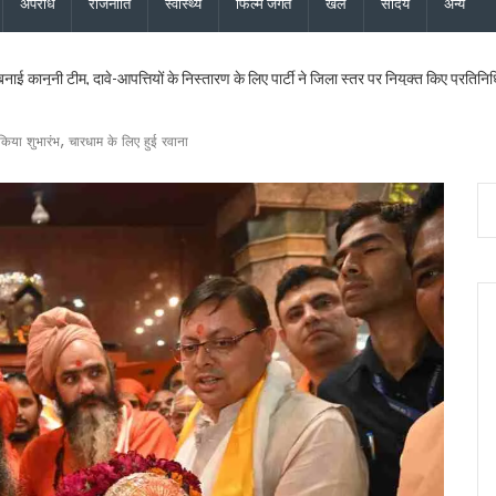
अपराध
राजनीति
स्वास्थ्य
फिल्म जगत
खेल
सौंदर्य
अन्य
 बनाई कानूनी टीम, दावे-आपत्तियों के निस्तारण के लिए पार्टी ने जिला स्तर पर नियुक्त किए प्रतिनिध
ख सर्वेक्षण संस्थान का होगा आधुनिकीकरण, प्रशिक्षण व्यवस्था बनेगी हाईटेक
दास और भाजपा महानगर अध्यक्ष सिद्धार्थ अग्रवाल ने की शिष्टाचार भेंट
िया शुभारंभ, चारधाम के लिए हुई रवाना
िधायक सरिता आर्या को भी मिला एसआईआर नोटिस, मतदाता सत्यापन अभियान जारी
िस्टर्ड सूची से बाहर, 2027 विधानसभा चुनाव नहीं लड़ सकेंगे
ी 17.80 करोड़ की विकास परियोजनाओं की सौगात, कहा – बिना रुके, बिना थके हर वादा पूरा क
 का शुभारंभ, पुष्पवर्षा और चरण प्रक्षालन से शिवभक्त कांवड़ियों का स्वागत, CM धामी ने परोसा भोजन
के लिए 5 करोड़ रुपये की वित्तीय स्वीकृति दी, उत्तरांचल प्रेस क्लब को भी आर्थिक सहायता मंजूर
ोप – फर्जी फॉर्म-7 के जरिए काटे जा रहे नाम, दोषियों पर एफआईआर और सख्त कार्रवाई की मांग क
्शन पर बाबा राम देव ने जताई आपत्ति, कहा – भगवा पहनकर सनातन का अपमान स्वीकार नहीं
पत्नी की फर्म पर बड़ी कार्रवाई, खनिज भंडारण लाइसेंस तत्काल निरस्त
पये की विकास योजनाओं को दी मंजूरी, शिक्षा, पेयजल और धार्मिक पर्यटन से जुड़ी परियोजनाओं को मि
ी बनेगा: विधायक किशोर उपाध्याय
राखंड को विश्व की आध्यात्मिक राजधानी के रूप में विकसित करने के लिए लगातार काम कर रही