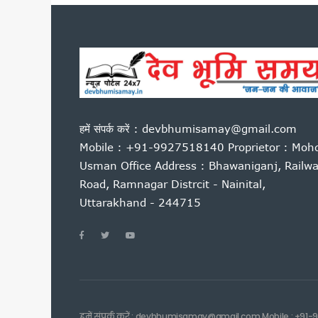
नीट परीक्षा विवाद पर देहरादून म
उत्तराखंड की बेटियों ने अंतरराष्ट्
आम महोत्सव में बोले सीएम धामी: 
राहुल गांधी की हिरासत और छात्रों प
उत्तराखंड में पत्रकार कल्याण कोष
अगस्त के पहले सप्ताह उत्तराखंड आ स
हमें संपर्क करें : devbhumisamay@gmail.com
हरिद्वार में गंगा कॉरिडोर का शिल
Mobile : +91-9927518140 Proprietor : Moh
हेडलाइन: भर्तियों की मांग को लेक
Usman Office Address : Bhawaniganj, Railw
बीकेटीसी अध्यक्ष का गोदियाल पर 
Road, Ramnagar Distrcit - Nainital,
नीट पेपर लीक के विरोध में रामनगर मे
Uttarakhand - 244715
उत्तराखंड: आज भी भारी बारिश का ख
सीएम धामी ने हेलीपैड, सड़क, एस
बदरीनाथ दान चोरी मामले में गरमा
दिल्ली में केंद्रीय विद्युत मंत्र
ग्रोथ सेंटर्स को बाजार से जोड़ने
राष्ट्रीय शिक्षा नीति के अनुरूप तैय
हमें संपर्क करें : devbhumisamay@gmail.com Mobile : +91-