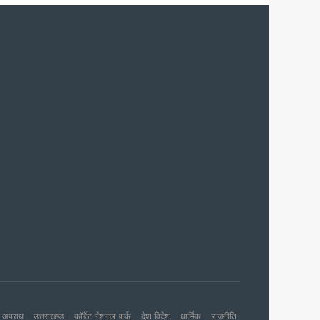
शन की संस्तुति
 जारी
अपराध
उत्तराखण्ड
कॉर्बेट नेशनल पार्क
देश विदेश
धार्मिक
राजनीति