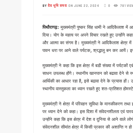
अल्पसंख्यक समाज के उत्थान के लिए
BY
देव भूमि समय
ON JUNE 22, 2024
0
781 VIE
मुख्य सचिव आनंद बर्धन ने आयुष
सावन का पहला सोमवार: कांवड़ यात्र
पिथौरागढ़:
मुख्यमंत्री पुष्कर सिंह धामी ने आदिकैलाश में
मैदानी सीट से चुनाव लड़ना चाहते
दिया। योग के महत्व पर अपने विचार रखते हुए उन्होंने 
MDDA में हर महीने 2 बार लगेगा 
और आत्मा का संगम है। मुख्यमंत्री ने आदिकैलाश क्षेत्र मे
‘जन-जन की सरकार, जन-जन के द्वा
पावन धरा पर आने वाले पर्यटक, श्रद्धालु बन कर आयें। इ
कॉमनवेल्थ गेम्स में उत्तराखंड की 
हरिद्वार कांवड़ यात्रा में 50 लाख श
मुख्यमंत्री ने कहा कि इस क्षेत्र में बडी संख्या में पर्यटक
‘नशा मुक्त युवा’ अभियान का शुभार
साधन उपलब्ध होंगे। स्थानीय खानपान को बढावा देने से स्
2 महीने के लंबे इंतजार के बाद ल
आर्थिकी का आधार रहा है, इसे बढावा देने के प्रयास हों। उन्हो
UKSSSC पेपर लीक मामले में ईडी 
स्थानीय वास्तुकला का ध्यान रखते हुए शत-प्रतिशत होमस
उत्तराखंड में एमबीबीएस के बाद 3
मुख्यमंत्री ने क्षेत्र में परिवहन सुविधा के मानकीकरण 
हरिद्वार में नन्ही बच्ची ने सीएम धा
पर ध्यान देने को कहा। इस दिशा में संवेदनशीलता एवं पारद
हरिद्वार: युवा शक्ति संवाद सम्मेल
उन्होंने कहा कि इस क्षेत्र में देश व दुनिया से आने वाले 
राष्ट्रपति भवन के ‘एट होम’ समारोह 
संवेदनशील सीमांत क्षेत्र में किसी प्रकार की अशान्ति न ह
टॉपर्स कॉन्क्लेव में 31 स्कूलों 