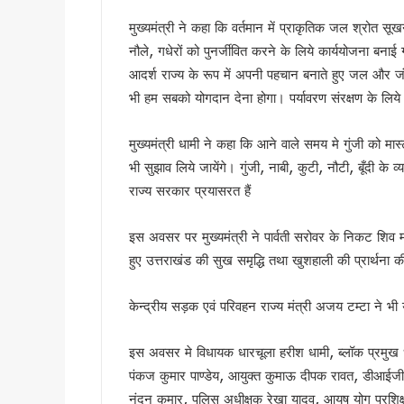
उत्तराखंड में छह दिन बारिश का द
मुख्यमंत्री ने कहा कि वर्तमान में प्राकृतिक जल श्रोत सूख
उत्तर प्रदेश में अटके उत्तराखंड क
नौले, गधेरों को पुनर्जीवित करने के लिये कार्ययोजना बना
एसआईआर प्रक्रिया में खामियों का 
आदर्श राज्य के रूप में अपनी पहचान बनाते हुए जल और जंगल 
साइबर ठगी पर आरबीआई और एसटीएफ
भी हम सबको योगदान देना होगा। पर्यावरण संरक्षण के लिये
एनडीआरएफ गदरपुर बटालियन पहुंचे
खटीमा में मुख्यमंत्री धामी ने सुनी
मुख्यमंत्री धामी ने कहा कि आने वाले समय मे गुंजी को मा
थारू जनजाति संवाद कार्यक्रम में
भी सुझाव लिये जायेंगे। गुंजी, नाबी, कुटी, नौटी, बूँदी के 
मुख्यमंत्री ने सुनीं जन समस्याएं, 
राज्य सरकार प्रयासरत हैं
SIR के चलते कांग्रेस ने टाली परि
इस अवसर पर मुख्यमंत्री ने पार्वती सरोवर के निकट शिव मं
सीएम हेल्पलाइन की शिकायतों पर स
हुए उत्तराखंड की सुख समृद्धि तथा खुशहाली की प्रार्थना 
शहीद ऊधम सिंह के बलिदान को सीए
गदरपुर को करोड़ों की विकास सौग
केन्द्रीय सड़क एवं परिवहन राज्य मंत्री अजय टम्टा ने 
सृष्टि कंडारी मौत प्रकरण की होग
रुड़की में कलश वंदन महारैली का 
इस अवसर मे विधायक धारचूला हरीश धामी, ब्लॉक प्रमुख धन
19 लाख मतदाताओं को नोटिस जारी
पंकज कुमार पाण्डेय, आयुक्त कुमाऊ दीपक रावत, डीआईजी य
सीएम हेल्पलाइन-1905 की शिकायतों क
नंदन कुमार, पुलिस अधीक्षक रेखा यादव, आयुष योग प्रशि