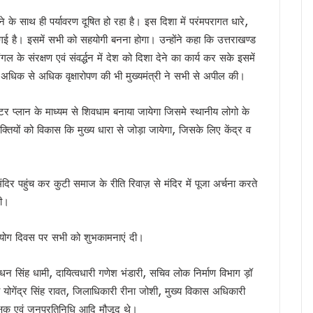
ौर, चार अगस्त तक भारी बारिश का येलो अलर्ट
ने के साथ ही पर्यावरण दूषित हो रहा है। इस दिशा में परंमपरागत धारे,
े हजारों करोड़, परिसंपत्तियों के बंटवारे पर अब भी नहीं सुलझा विवाद
ई गई है। इसमें सभी को सहयोगी बनना होगा। उन्होंने कहा कि उत्तराखण्ड
आरोप, कांग्रेस ने मुख्य निर्वाचन अधिकारी को सौंपा ज्ञापन
के संरक्षण एवं संवर्द्धन में देश को दिशा देने का कार्य कर सके इसमें
 का बड़ा एक्शन प्लान, बैंक-पुलिस के बीच बनेगा 24×7 रिस्पॉन्स सिस्टम
 अधिक से अधिक वृक्षारोपण की भी मुख्यमंत्री ने सभी से अपील की।
 मुख्यमंत्री धामी, आपदा प्रबंधन तैयारियों का लिया जायजा
ं जनसमस्याएं, अधिकारियों को त्वरित निस्तारण के दिए निर्देश
स्टर प्लान के माध्यम से शिवधाम बनाया जायेगा जिसमे स्थानीय लोगो के
 पहुंचे मुख्यमंत्री धामी, समाज की समस्याएं सुनीं और विकास योजनाओं की दी जानकारी
व्यक्तियों को विकास कि मुख्य धारा से जोड़ा जायेगा, जिसके लिए केंद्र व
अधिकारियों को त्वरित निस्तारण के दिए निर्देश
वर्तन संकल्प यात्रा, 10 अगस्त के बाद होगा नया कार्यक्रम
दिर पहुंच कर कुटी समाज के रीति रिवाज़ से मंदिर में पूजा अर्चना करते
ख्त हुए धामी, जल जीवन मिशन की लंबित शिकायतें एक सप्ताह में निपटाने के निर्देश
की।
म धामी ने किया नमन, कहा- उनका जीवन राष्ट्रभक्ति की अमर प्रेरणा
ात, सीएम धामी ने किया आधुनिक रोडवेज बस अड्डे का लोकार्पण
भी योग दिवस पर सभी को शुभकामनाएं दी।
ी सीबी-सीआईडी जांच, मुख्यमंत्री धामी ने दिए आदेश
शुभारंभ, सीएम धामी ने कहा – संत रविदास के विचार आज भी प्रासंगिक
 सिंह धामी, दायित्वधारी गणेश भंडारी, सचिव लोक निर्माण विभाग ड़ॉ
, 13 अगस्त तक कर सकेंगे त्रुटियों का सुधार
ोगेंद्र सिंह रावत, जिलाधिकारी रीना जोशी, मुख्य विकास अधिकारी
े निस्तारण में लापरवाही बर्दाश्त नहीं, मुख्यमंत्री धामी के सख्त निर्देश
क्षक एवं जनप्रतिनिधि आदि मौजूद थे।