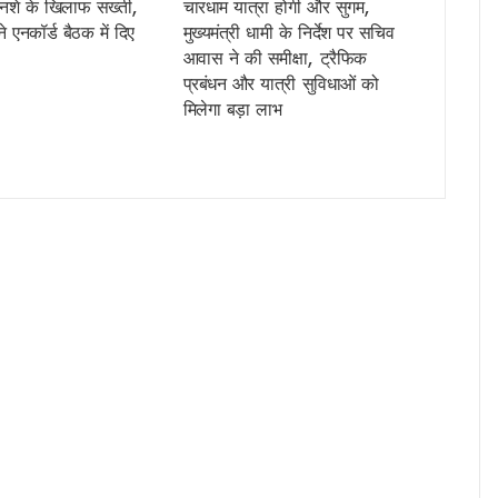
ें नशे के खिलाफ सख्ती,
चारधाम यात्रा होगी और सुगम,
ड़ों का पुल ? निर्माण कार्य पर उठे सवाल, जांच के बाद तय होगी जिम्मेदारी
े एनकॉर्ड बैठक में दिए
मुख्यमंत्री धामी के निर्देश पर सचिव
तैनाती, फेक न्यूज और अफवाह फैलाने वालों पर होगी तत्काल कार्रवाई
आवास ने की समीक्षा, ट्रैफिक
 150 से ज्यादा सड़कें बंद, कल भी कई जिलों में ऑरेंज अलर्ट
प्रबंधन और यात्री सुविधाओं को
मिलेगा बड़ा लाभ
भर के स्कूली विद्यार्थियों को कराया जाएगा भ्रमण, CM धामी ने कहा – विज्ञान और नवाचार से बन
बारिश का अलर्ट…!
ह राशि बढ़कर 2 करोड़, CM धामी ने विभिन्न विकास योजनाओं को दी ₹62 करोड़ से अधिक की मं
 का जलवा, मुख्यमंत्री धामी ने दी ऋषिकांता और अनाहत को बधाई
ने की संयमित यात्रा की अपील, डीजे, हथियार और नशे से दूर रहने का दिया संदेश
नौटियाल की जमानत याचिका खारिज, एसआईटी जांच जारी, फिलहाल न्यायिक हिरासत में ही रहेंगे
ईएफएस अधिकारी के कार्यभार में बदलाव, एल फैनई से आबकारी विभाग वापस लिया गया
 लिए बहू ने दिखाई बहादुरी, हंसिया से किया मुकाबला
 का बड़ा ऐलान, परमवीर चक्र विजेताओं की अनुग्रह राशि ₹2 करोड़
्ट को मुख्यमंत्री धामी ने दी श्रद्धांजलि, परिजनों से मिलकर जताया शोक
त्तराखंड को बनाएंगे साहित्यिक पर्यटन का केंद्र, 50 पुस्तकें खरीदने की घोषणा
बड़ी बढ़त, पहली तिमाही में नेट SGST 24% और कुल राजस्व 22% बढ़ा
 प्रदेश अध्यक्ष समेत कई नेता सुद्धोवाला जेल भेजे गये