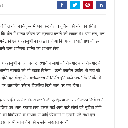
 सरकार प्रतिबद्ध, योजनाओं का लाभ हर पात्र व्यक्ति तक पहुंचेगा : मुख्यमंत्री धामी
WS
 मंत्रालय के सचिव से की मुलाकात, एआईआईए स्थापना का किया आग्रह
ा के बीच शिवालयों में जलाभिषेक के लिए लंबी कतारें, दक्षेश्वर महादेव में उमड़ा आस्था का सैलाब, स
 आयोजित योग कार्यक्रम में योग कर देश व दुनिया को योग का संदेश
 हैं हरक सिंह रावत, हाईकमान के सामने रखी इच्छा
कहा कि योग में मानव जीवन को सुखमय बनाने की ताकत है। योग तन, मन
‘समाधान दिवस’, अब सीधे अधिकारियों से रख सकेंगे शिकायत
ं पर्यटकों एवं श्रद्धालुओं का आह्वान किया कि भगवान भोलेनाथ की इस
र’ अभियान में साढ़े 6 लाख से अधिक लोगों की भागीदारी
ससे उन्हें आत्मिक शान्ति का आभास होगा।
उन्नति शर्मा ने जीता कांस्य पदक, प्रदेश में जश्न का माहौल, CM ने दी बधाई
्रद्धालु पहुंचे, डीएम-एसएसपी ने पुष्पवर्षा कर किया कांवड़ियों का स्वागत
ों एवं श्रद्धालुओं के आगमन से स्थानीय लोगों को रोजगार व स्वरोजगार के
ंभ, CM धामी ने भी सुना पीएम मोदी का प्रोग्राम, नशामुक्त उत्तराखंड बनाने का संकल्प दोहराया
थानीय उत्पादों को भी बढावा मिलेगा। ऊनी कालीन उद्योग भी यहां की
ैपटॉप चोरी प्रकरण पर FIR,इतने दिन कहां सोई रही देहरादून पुलिस ?
ंने इस क्षेत्र में नगरीयकरण में निर्मित होने वाले भवनों के निर्माण में
की बड़ी कार्रवाई, हाकम सिंह की 63.30 लाख की संपत्ति अटैच
्टे पर आधारित पर्यटन विकसित किये जाने पर बल दिया।
 साल सरकारी सेवा अनिवार्य, फिर मिलेगी पीजी की अनुमति
तथा इनर लाईन परमिट निर्गत करने की प्रक्रिया का सरलीकरण किये जाने
मी को सुनाया गीत, ‘मोदी है तो मुमकिन है’ पर बजीं तालियां
र्शिता का ध्यान रखना होगा इससे यहां आने वाले लोगों को सुविधा होगी।
न में पहुंचे मुख्यमंत्री धामी, कहा- भारत की सबसे बड़ी ताकत उसके युवा
लोगों को बिचौलियों के माध्यम से कोई परेशानी न उठानी पड़े तथा इस
में उत्तराखंड की गर्विता भाकुनी करेंगी प्रतिनिधित्व
ो इस पर भी ध्यान देने की उन्होंने जरूरत बतायी।
के 306 मेधावी छात्र हुए सम्मानित, सफलता के शिखर पर बने रहना सबसे बड़ी चुनौती : डॉ. पंकज कुमार