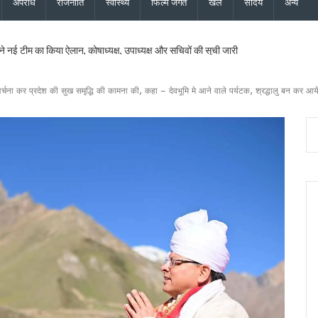
अपराध
राजनीति
स्वास्थ्य
फिल्म जगत
खेल
सौंदर्य
अन्य
ने नई टीम का किया ऐलान, कोषाध्यक्ष, उपाध्यक्ष और सचिवों की सूची जारी
सचिव ने दिये बंद सड़कें जल्द खोलने, चारधाम यात्रा सुरक्षित रखने और अंतिम व्यक्ति तक मौसम अलर्
ेशक की शिष्टाचार भेंट, उत्तराखंड में एनसीसी विस्तार पर हुई चर्चा
 अर्चना कर प्रदेश की सुख समृद्धि की कामना की, कहा – देवभूमि मे आने वाले पर्यटक, श्रद्धालु बन कर आये
की साझेदारी, जल्द होगा विश्वविद्यालयों के बीच समझौता
 हाई अलर्ट, सभी एजेंसियों को सतर्क रहने के निर्देश, देहरादून, चमोली और बागेश्वर में ऑरेंज अलर्ट
वास योजना के सभी लंबित मकान, सचिव आवास ने दिए सख्त निर्देश
 और जिला कार्यालय खोलने पर केंद्र करेगा विचार, मुख्यमंत्री धामी के प्रस्ताव पर केंद्र से मिली 
परियोजनाओं की समीक्षा, आधारभूत ढांचे के विकास पर दिया जोर
ान के लिए भटक रहा परिवहन निगम, पीएम-गृह मंत्री के कार्यक्रमों में लगी 554 बसों का बिल अटक
 इस्तीफा देने वाले कॉन्स्टेबल शेर सिंह बर्खास्त, विभागीय जांच में अनुशासनहीनता के उल्लंघन का दो
ीएलओ, करेंगे नोटिसों का निस्तारण* – मुख्य निर्वाचन अधिकारी ने मंडलायुक्तों और जिलाधिकारियों क
 बनाई कानूनी टीम, दावे-आपत्तियों के निस्तारण के लिए पार्टी ने जिला स्तर पर नियुक्त किए प्रतिनिध
ख सर्वेक्षण संस्थान का होगा आधुनिकीकरण, प्रशिक्षण व्यवस्था बनेगी हाईटेक
दास और भाजपा महानगर अध्यक्ष सिद्धार्थ अग्रवाल ने की शिष्टाचार भेंट