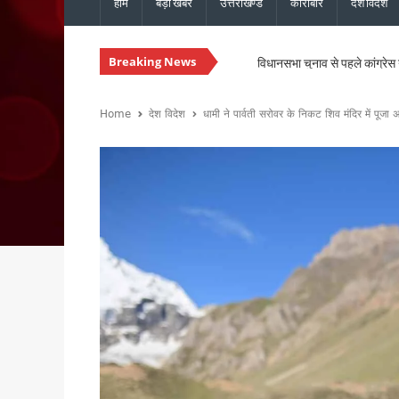
होम
बड़ी खबरें
उत्तराखण्ड
कारोबार
देश विदेश
Breaking News
विधानसभा चुनाव से पहले कांग्रेस 
मानसून की समीक्षा बैठक में मुख्य 
मुख्यमंत्री धामी से एनसीसी महानिद
Home
देश विदेश
धामी ने पार्वती सरोवर के निकट शिव मंदिर में पूजा
संस्कृत शोध में उत्तराखंड-नेपाल 
भारी बारिश को लेकर मुख्यमंत्री का
30 सितंबर तक पूरे होंगे पीएम आ
उत्तराखंड में ईपीएफओ के क्षेत्रीय
मुख्य सचिव ने की वाह्य सहायतित 
उत्तराखंड : ₹2.82 करोड़ के भुगत
उत्तराखंड: जंतर-मंतर पर वर्दी में
बुजुर्ग-दिव्यांगों के घर जाएंगे ब
SIR को लेकर कांग्रेस ने जिलों में
उत्तराखंड: राजस्व पुलिस एवं भूले
CM धामी से कैबिनेट मंत्री खजान 