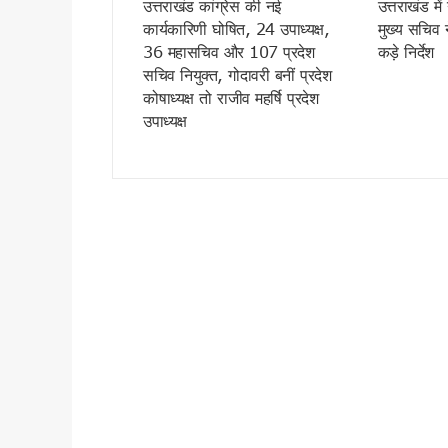
उत्तराखंड कांग्रेस की नई
उत्तराखंड म
पहली ही बारिश में जवाब दे गया करो
कार्यकारिणी घोषित, 24 उपाध्यक्ष,
मुख्य सचिव न
कांवड़ मेले में साइबर कमांडो की 
36 महासचिव और 107 प्रदेश
कड़े निर्देश
उत्तराखंड में बारिश का कहर जारी,
सचिव नियुक्त, गोदावरी बनीं प्रदेश
कोषाध्यक्ष तो राजीव महर्षि प्रदेश
देहरादून की साइंस सिटी का प्रदेश
उपाध्यक्ष
उत्तराखंड में 1 अगस्त तक भारी 
परमवीर चक्र विजेताओं की अनुग्र
कॉमनवेल्थ में भारतीय खिलाड़ियों
कांवड़ यात्रा 2026 : साधु-संतों 
बदरीनाथ चढ़ावा प्रकरण: प्रमोद 
उत्तराखंड : 10 आईएएस और एक आ
सास को बाघ के जबड़ों से बचाने के
कारगिल विजय दिवस पर सीएम धामी
पूर्व कैबिनेट मंत्री हीरा सिंह बिष
साहित्यकारों से बोले सीएम धामी: उ
उत्तराखंड में GST संग्रहण में 
पेपर लीक पर कांग्रेस का हल्लाबोल,