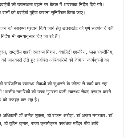
ें दवाईयों की उपलब्धता बढ़ाने पर बैठक में आवश्यक निर्देश दिये गये।
ात, सीएम धामी ने किया आधुनिक रोडवेज बस अड्डे का लोकार्पण
ने वालों को दवाईयां मुहैया कराना सुनिश्चित किया जाए।
ी सीबी-सीआईडी जांच, मुख्यमंत्री धामी ने दिए आदेश
शुभारंभ, सीएम धामी ने कहा – संत रविदास के विचार आज भी प्रासंगिक
 को स्वास्थ्य प्रदान किये जाने हेतु उत्तराखंड को पूर्ण सहयोग दे रही
, 13 अगस्त तक कर सकेंगे त्रुटियों का सुधार
निर्देश भी समयानुसार दिए जा रहे हैं।
े निस्तारण में लापरवाही बर्दाश्त नहीं, मुख्यमंत्री धामी के सख्त निर्देश
ैली, तैयारियों में जुटी कांग्रेस, यशपाल आर्य ने सरकार पर साधा निशाना
्रम, राष्ट्रीय शहरी स्वास्थ्य मिशन, क्वालिटी एश्योरेंस, ब्लड स्क्रीनिंग,
होंगे भव्य कार्यक्रम, खेल प्रतियोगिताओं से लेकर रक्तदान शिविर तक होंगे आयोजित – मुख्य सचिव
ं की जानकारी लेते हुए संबंधित अधिकारियों को विभिन्न कार्यक्रमों का
 सीमा पर फ्लैग मार्च, वन्यजीव सुरक्षा को लेकर वनकर्मियों ने बढ़ाई सतर्कता
ों में परीक्षा गड़बड़ी पर कुलपति समेत तीन अधिकारी होंगे जिम्मेदार
तराखंड में सियासी संग्राम, कांग्रेस ने उठाए सवाल, सरकार ने बताया नियमित प्रक्रिया
 जो सार्वजनिक स्वास्थ्य सेवाओं को सुधारने के उद्देश्य से कार्य कर रहा
मी का हमला, कहा – संसद में असंसदीय शब्द लोकतंत्र का अपमान
रतीय नागरिकों को उच्च गुणवत्ता वाली स्वास्थ्य सेवाएं प्रदान करने
के बीच समन्वय होगा मजबूत, आपदा राहत के लिए बनी साझा रणनीति
हुंच को मजबूत कर रहा है।
में महिला कांग्रेस का प्रदर्शन, पुतला फूंककर जताया विरोध
्रम अधिकारी डॉ अमित शुक्ला, डॉ राजन अरोड़ा, डॉ अजय नगरकर, डॉ
संदेश, सिंगल यूज़ प्लास्टिक के खिलाफ जनभागीदारी का किया आह्वान
ॉ तुहिन कुमार, राज्य क्रार्यक्रम प्रबंधक महेंद्र मौर्य आदि
ागरूकता की अलख, छात्रों और स्थानीय समुदाय ने लिया बाघ संरक्षण का संकल्प
ी रफ्तार धीमी, 271 में से केवल 47 ने किया आवेदन