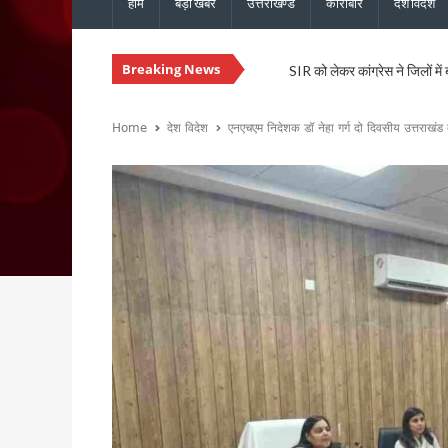
होम
बड़ी खबरें
उत्तराखण्ड
कारोबार
देश विदेश
Breaking News
SIR को लेकर कांग्रेस ने जिलों में
उत्तराखंड: राजस्व पुलिस एवं भूले
CM धामी से कैबिनेट मंत्री खजान 
Home
देश विदेश
एनएचएम निदेशक डॉ नेहा गर्ग दो दिवसीय उत्तराखंड
कुमाऊं आयुक्त दीपक रावत और व
उत्तराखंड में 17 राजनीतिक दल रज
CM धामी ने मसूरी विधानसभा को द
हरिद्वार में स्वास्थ्य सेवा शिविर
CM धामी ने विभिन्न विकास कार्यों 
नेता प्रतिपक्ष यशपाल आर्य का आर
सांसद पप्पू यादव के विरोध प्रदर
भाजपा विधायक उमेश शर्मा काऊ की 
मुख्यमंत्री धामी ने 150 करोड़ रु
टिहरी मेडिकल कॉलेज इणीयां में ह
PM मोदी के विजन के अनुरूप उत्त