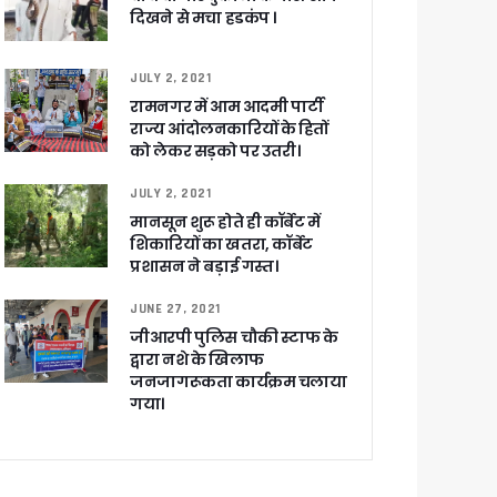
दिखने से मचा हडकंप ।
JULY 2, 2021
रामनगर में आम आदमी पार्टी
राज्य आंदोलनकारियों के हितों
को लेकर सड़को पर उतरी।
JULY 2, 2021
च प्राथमिकता
मानसून शुरू होते ही कॉर्बेट में
 नहीं बख्शेंगे
शिकारियों का खतरा, कॉर्बेट
नों का हरिद्वार तक विस्तार
प्रशासन ने बड़ाई गस्त।
JUNE 27, 2021
जीआरपी पुलिस चौकी स्टाफ के
द्वारा नशे के खिलाफ
जनजागरूकता कार्यक्रम चलाया
गया।
ग पर होगा फोकस