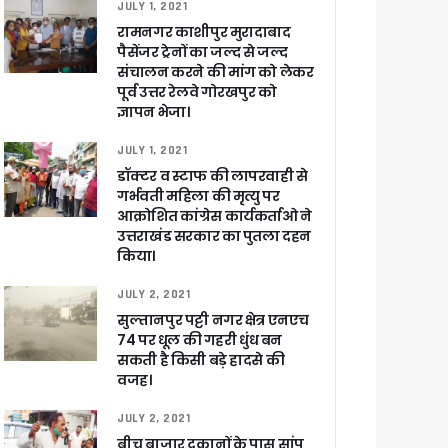
JULY 1, 2021
रामनगर काशीपुर मुरादाबाद
पैसेंजर ट्रेनों का जल्द से जल्द
संचालन करने की मांग को लेकर
पूर्व उत्तर रेलवे गोरखपुर को
खाकर किया रवाना
ज्ञापन भेजा।
JULY 1, 2021
डॉक्टर व स्टाफ की लापरवाही से
गर्भवती महिला की मृत्यु पर
आक्रोशित कांग्रेस कार्यकर्ताओ ने
उत्तराखंड सरकार का पुतला दहन
ेगा विकसित उत्तराखंड
किया।
जूरी
JULY 2, 2021
सुल्तानपुर पट्टी नगर क्षेत्र एनएच
74 पर धूल की गहरी धुंध बन
सकती है किसी बड़े हादसे की
 आरोपी
वजह।
JULY 2, 2021
बीच बाजार दुकानों के पास सांप