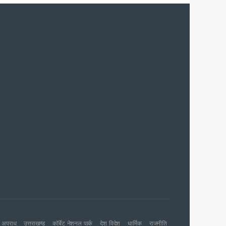
शन की संस्तुति
 जारी
अपराध
उत्तराखण्ड
कॉर्बेट नेशनल पार्क
देश विदेश
धार्मिक
राजनीति