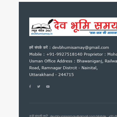
नीट परीक्षा विवाद पर देहरादून म
उत्तराखंड की बेटियों ने अंतरराष्ट्
आम महोत्सव में बोले सीएम धामी: 
राहुल गांधी की हिरासत और छात्रों प
उत्तराखंड में पत्रकार कल्याण कोष
अगस्त के पहले सप्ताह उत्तराखंड आ स
हमें संपर्क करें : devbhumisamay@gmail.com
हरिद्वार में गंगा कॉरिडोर का शिल
Mobile : +91-9927518140 Proprietor : Moh
हेडलाइन: भर्तियों की मांग को लेक
Usman Office Address : Bhawaniganj, Railw
बीकेटीसी अध्यक्ष का गोदियाल पर 
Road, Ramnagar Distrcit - Nainital,
नीट पेपर लीक के विरोध में रामनगर मे
Uttarakhand - 244715
उत्तराखंड: आज भी भारी बारिश का ख
सीएम धामी ने हेलीपैड, सड़क, एस
बदरीनाथ दान चोरी मामले में गरमा
दिल्ली में केंद्रीय विद्युत मंत्र
ग्रोथ सेंटर्स को बाजार से जोड़ने
राष्ट्रीय शिक्षा नीति के अनुरूप तैय
हमें संपर्क करें : devbhumisamay@gmail.com Mobile : +91-