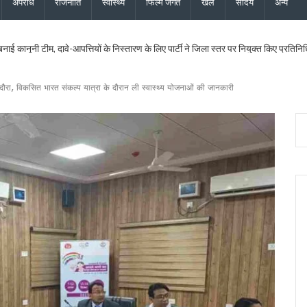
अपराध
राजनीति
स्वास्थ्य
फिल्म जगत
खेल
सौंदर्य
अन्य
 बनाई कानूनी टीम, दावे-आपत्तियों के निस्तारण के लिए पार्टी ने जिला स्तर पर नियुक्त किए प्रतिनिध
ख सर्वेक्षण संस्थान का होगा आधुनिकीकरण, प्रशिक्षण व्यवस्था बनेगी हाईटेक
दास और भाजपा महानगर अध्यक्ष सिद्धार्थ अग्रवाल ने की शिष्टाचार भेंट
 दौरा, विकसित भारत संकल्प यात्रा के दौरान ली स्वास्थ्य योजनाओं की जानकारी
िधायक सरिता आर्या को भी मिला एसआईआर नोटिस, मतदाता सत्यापन अभियान जारी
िस्टर्ड सूची से बाहर, 2027 विधानसभा चुनाव नहीं लड़ सकेंगे
ी 17.80 करोड़ की विकास परियोजनाओं की सौगात, कहा – बिना रुके, बिना थके हर वादा पूरा क
 का शुभारंभ, पुष्पवर्षा और चरण प्रक्षालन से शिवभक्त कांवड़ियों का स्वागत, CM धामी ने परोसा भोजन
के लिए 5 करोड़ रुपये की वित्तीय स्वीकृति दी, उत्तरांचल प्रेस क्लब को भी आर्थिक सहायता मंजूर
ोप – फर्जी फॉर्म-7 के जरिए काटे जा रहे नाम, दोषियों पर एफआईआर और सख्त कार्रवाई की मांग क
्शन पर बाबा राम देव ने जताई आपत्ति, कहा – भगवा पहनकर सनातन का अपमान स्वीकार नहीं
पत्नी की फर्म पर बड़ी कार्रवाई, खनिज भंडारण लाइसेंस तत्काल निरस्त
पये की विकास योजनाओं को दी मंजूरी, शिक्षा, पेयजल और धार्मिक पर्यटन से जुड़ी परियोजनाओं को मि
ी बनेगा: विधायक किशोर उपाध्याय
राखंड को विश्व की आध्यात्मिक राजधानी के रूप में विकसित करने के लिए लगातार काम कर रही