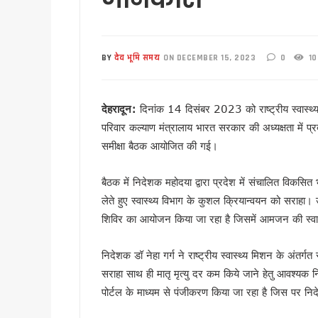
उत्तराखंड में एमबीबीएस के बाद 3
हरिद्वार में नन्ही बच्ची ने सीएम धा
हरिद्वार: युवा शक्ति संवाद सम्मेल
BY
देव भूमि समय
ON DECEMBER 15, 2023
0
10
राष्ट्रपति भवन के ‘एट होम’ समारोह 
टॉपर्स कॉन्क्लेव में 31 स्कूलों 
देहरादून
:
दिनांक 14 दिसंबर 2023 को राष्ट्रीय स्वास्थ्य 
उत्तराखंड में छह दिन बारिश का द
परिवार कल्याण मंत्रालाय भारत सरकार की अध्यक्षता में प्रद
उत्तर प्रदेश में अटके उत्तराखंड क
समीक्षा बैठक आयोजित की गई।
एसआईआर प्रक्रिया में खामियों का 
साइबर ठगी पर आरबीआई और एसटीएफ
बैठक में निदेशक महोदया द्वारा प्रदेश में संचालित विकसित भा
एनडीआरएफ गदरपुर बटालियन पहुंचे
लेते हुए स्वास्थ्य विभाग के कुशल क्रियान्वयन को सराहा। उन
खटीमा में मुख्यमंत्री धामी ने सुनी
शिविर का आयोजन किया जा रहा है जिसमें आमजन की स्वास्थ्
थारू जनजाति संवाद कार्यक्रम में
मुख्यमंत्री ने सुनीं जन समस्याएं, 
निदेशक डॉ नेहा गर्ग ने राष्ट्रीय स्वास्थ्य मिशन के अंतर्गत स
SIR के चलते कांग्रेस ने टाली परि
सराहा साथ ही मातृ मृत्यु दर कम किये जाने हेतु आवश्यक निर्
सीएम हेल्पलाइन की शिकायतों पर स
पोर्टल के माध्यम से पंजीकरण किया जा रहा है जिस पर निद
शहीद ऊधम सिंह के बलिदान को सीए