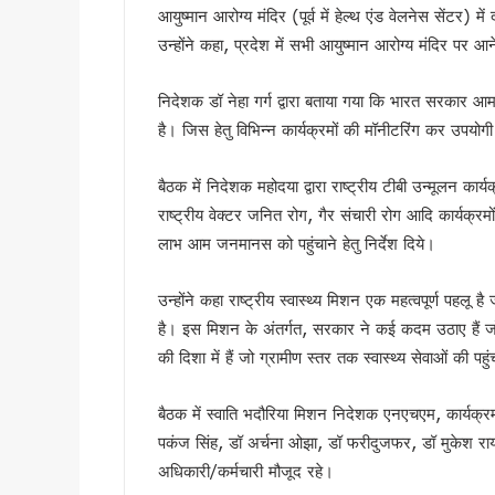
आयुष्मान आरोग्य मंदिर (पूर्व में हेल्थ एंड वेलनेस सेंटर) म
गदरपुर को करोड़ों की विकास सौग
उन्होंने कहा, प्रदेश में सभी आयुष्मान आरोग्य मंदिर पर आ
सृष्टि कंडारी मौत प्रकरण की होग
रुड़की में कलश वंदन महारैली का 
निदेशक डॉ नेहा गर्ग द्वारा बताया गया कि भारत सरकार आमजन
19 लाख मतदाताओं को नोटिस जारी
है। जिस हेतु विभिन्न कार्यक्रमों की मॉनीटरिंग कर उपयोगी 
सीएम हेल्पलाइन-1905 की शिकायतों क
8 अगस्त को हल्द्वानी मे खरगे की र
बैठक में निदेशक महोदया द्वारा राष्ट्रीय टीबी उन्मूलन कार्यक
स्वतंत्रता दिवस पर प्रदेशभर में 
राष्ट्रीय वेक्टर जनित रोग, गैर संचारी रोग आदि कार्यक्रमो
मानसून सीजन में कॉर्बेट की दक्षिणी
लाभ आम जनमानस को पहुंचाने हेतु निर्देश दिये।
उत्तराखंड : तकनीकी शिक्षण संस्थान
19 लाख मतदाताओं को नोटिस पर उत्
उन्होंने कहा राष्ट्रीय स्वास्थ्य मिशन एक महत्वपूर्ण पहलू है
राहुल गांधी की भाषा पर सीएम धा
है। इस मिशन के अंतर्गत, सरकार ने कई कदम उठाए हैं जो भा
उत्तराखंड: सेना और यूएसडीएमए 
की दिशा में हैं जो ग्रामीण स्तर तक स्वास्थ्य सेवाओं की प
केंद्रीय मंत्री के बयान के विरोध 
बैठक में स्वाति भदौरिया मिशन निदेशक एनएचएम, कार्यक
विश्व बाघ दिवस पर सीएम धामी का 
पकंज सिंह, डॉ अर्चना ओझा, डॉ फरीदुजफर, डॉ मुकेश राय, ड
विश्व बाघ दिवस पर कॉर्बेट में ज
अधिकारी/कर्मचारी मौजूद रहे।
हरिद्वार में मदरसों के पंजीकरण क