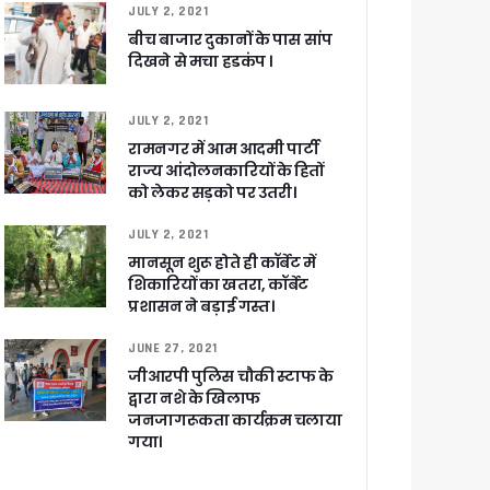
JULY 2, 2021
बीच बाजार दुकानों के पास सांप
दिखने से मचा हडकंप ।
खाकर किया रवाना
JULY 2, 2021
रामनगर में आम आदमी पार्टी
राज्य आंदोलनकारियों के हितों
को लेकर सड़को पर उतरी।
ेगा विकसित उत्तराखंड
JULY 2, 2021
मानसून शुरू होते ही कॉर्बेट में
शिकारियों का खतरा, कॉर्बेट
जूरी
प्रशासन ने बड़ाई गस्त।
JUNE 27, 2021
जीआरपी पुलिस चौकी स्टाफ के
 आरोपी
द्वारा नशे के खिलाफ
जनजागरूकता कार्यक्रम चलाया
गया।