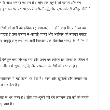
त्साह के साथ मनाया जा रहा है। लोग एक-दूसरे को गुलाल और रंग
फएम का शुभारंभ, सीएम धामी ने कहा — रेडियो आज भी जनसंवाद का सबसे प्रभावी माध्यम
इस अवसर पर राष्ट्रपति द्रौपदी मुर्मू और प्रधानमंत्री नरेंद्र मोदी ने
गी खैनूरी सड़क, 120 परिवारों को मिलेगी राहत
 वीडियो वायरल, अभद्र भाषा को लेकर सियासत गरमाई, कांग्रेस ने की कार्रवाई की मांग, भाजप
ांसद नरेश बंसल और विधायक बिशन सिंह चुफाल ने की मुलाकात
शवासियों को होली की हार्दिक शुभकामनाएं। उन्होंने कहा कि रंगों का यह
 सरकार प्रतिबद्ध, योजनाओं का लाभ हर पात्र व्यक्ति तक पहुंचेगा : मुख्यमंत्री धामी
ार करता है तथा समाज में आपसी एकता और भाईचारे को मजबूत बनाता
 मंत्रालय के सचिव से की मुलाकात, एआईआईए स्थापना का किया आग्रह
और समृद्धि लाए तथा हम सभी मिलकर एक विकसित राष्ट्र के निर्माण में
ा के बीच शिवालयों में जलाभिषेक के लिए लंबी कतारें, दक्षेश्वर महादेव में उमड़ा आस्था का सैलाब, स
 हैं हरक सिंह रावत, हाईकमान के सामने रखी इच्छा
‘समाधान दिवस’, अब सीधे अधिकारियों से रख सकेंगे शिकायत
ाई देते हुए कहा कि यह रंगों और उमंग का त्योहार हर किसी के जीवन में
र’ अभियान में साढ़े 6 लाख से अधिक लोगों की भागीदारी
े जीवन में सुख, समृद्धि और सफलता के रंगों की बरसात हो।
उन्नति शर्मा ने जीता कांस्य पदक, प्रदेश में जश्न का माहौल, CM ने दी बधाई
रे वातावरण में नई ऊर्जा भर देता है। चारों ओर खुशियों और उत्साह का
्रद्धालु पहुंचे, डीएम-एसएसपी ने पुष्पवर्षा कर किया कांवड़ियों का स्वागत
से भर देता है।
ंभ, CM धामी ने भी सुना पीएम मोदी का प्रोग्राम, नशामुक्त उत्तराखंड बनाने का संकल्प दोहराया
ैपटॉप चोरी प्रकरण पर FIR,इतने दिन कहां सोई रही देहरादून पुलिस ?
त्साह से भर जाता है। लोग एक-दूसरे को रंग लगाकर इस पर्व को मनाते
की बड़ी कार्रवाई, हाकम सिंह की 63.30 लाख की संपत्ति अटैच
ए जाते हैं।
 साल सरकारी सेवा अनिवार्य, फिर मिलेगी पीजी की अनुमति