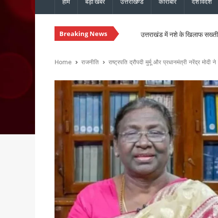
होम
बड़ी खबरें
उत्तराखण्ड
कारोबार
देश विदेश
Breaking News
उत्तराखंड में नशे के खिलाफ सख्ती, 
चारधाम यात्रा होगी और सुगम, मुख्
उत्तराखंड में सुरक्षित और सुचार
Home
राजनीति
राष्ट्रपति द्रौपदी मुर्मू और प्रधानमंत्री नरेंद्र 
मुख्यमंत्री धामी ने ₹1967 करो
विधानसभा चुनाव से पहले कांग्रेस 
मानसून की समीक्षा बैठक में मुख्य 
मुख्यमंत्री धामी से एनसीसी महानिद
संस्कृत शोध में उत्तराखंड-नेपाल 
भारी बारिश को लेकर मुख्यमंत्री का
30 सितंबर तक पूरे होंगे पीएम आ
उत्तराखंड में ईपीएफओ के क्षेत्रीय
मुख्य सचिव ने की वाह्य सहायतित 
उत्तराखंड : ₹2.82 करोड़ के भुगत
उत्तराखंड: जंतर-मंतर पर वर्दी में