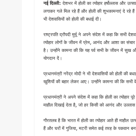
नई दिल्ली:
देशभर में होली का त्योहार हर्षोल्लास और उ
देहरादून में ओहो रेडियो 89.2 ए
लगाकर गले मिल रहे हैं और होली की शुभकामनाएं दे रहे हैं। 
मुख्यमंत्री के निर्देश पर बहाल हो
भी देशवासियों को होली की बधाई दी।
भाजपा विधायक महेश जीना का कथित
मुख्यमंत्री धामी से राज्यसभा स
राष्ट्रपति द्रौपदी मुर्मू ने अपने संदेश में कहा कि सभी दे
अल्पसंख्यक समाज के उत्थान के लिए
त्योहार लोगों के जीवन में प्रेम, आनंद और आशा का संच
मुख्य सचिव आनंद बर्धन ने आयुष
है। उन्होंने कामना की कि यह पर्व सभी के जीवन में सुख 
सावन का पहला सोमवार: कांवड़ यात्र
योगदान दें।
मैदानी सीट से चुनाव लड़ना चाहते
MDDA में हर महीने 2 बार लगेगा 
प्रधानमंत्री नरेंद्र मोदी ने भी देशवासियों को होली की बध
‘जन-जन की सरकार, जन-जन के द्वा
खुशियों की बहार लेकर आए। उन्होंने कामना की कि सभी क
कॉमनवेल्थ गेम्स में उत्तराखंड की 
प्रधानमंत्री ने अपने संदेश में कहा कि होली का त्योहार पू
हरिद्वार कांवड़ यात्रा में 50 लाख श
माहौल दिखाई देता है, जो हर किसी को आनंद और उल्लास 
‘नशा मुक्त युवा’ अभियान का शुभार
2 महीने के लंबे इंतजार के बाद ल
गौरतलब है कि भारत में होली का त्योहार आते ही माहौल उ
UKSSSC पेपर लीक मामले में ईडी 
हैं और घरों में गुजिया, मटरी समेत कई तरह के पकवान बना
उत्तराखंड में एमबीबीएस के बाद 3