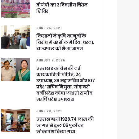
े साथ बैठक कर SIR पर की समीक्षा – ⁠मंडलायुक्तों को जिलेवार विजिट कर सुपर चैकिंग के निर्देश
बीजेपी का 3 दिवसीय चिंतन
शिविर
ि
JUNE 26, 2021
किसानों ने कृषि कानूनों के
विरोध में तहसील में दिया धरना,
राज्यपाल को भेजा ज्ञापन
र रही सरकार
AUGUST 7, 2026
उत्तराखंड कांग्रेस की नई
कार्यकारिणी घोषित, 24
उपाध्यक्ष, 36 महासचिव और 107
ी
प्रदेश सचिव नियुक्त, गोदावरी
बनीं प्रदेश कोषाध्यक्ष तो राजीव
महर्षि प्रदेश उपाध्यक्ष
ली वित्तीय स्वीकृति
JUNE 28, 2021
उत्तराखण्ड में 1928.74 लाख की
लागत से कुल 06 पुलों का
 सरकार – CM धामी
लोकार्पण किया गया।