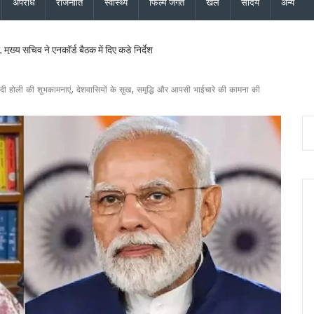
अपराध
राजनीति
स्वास्थ्य
फिल्म जगत
खेल
सौंदर्य
अन्य
मुख्य सचिव ने एनकॉर्ड बैठक में दिए कड़े निर्देश
यमंत्री धामी के निर्देश पर सचिव आवास ने की समीक्षा, ट्रैफिक प्रबंधन और यात्री सुविधाओं को मि
ु कांवड़ यात्रा जारी, 2.19 करोड़ से अधिक शिवभक्त सकुशल लौटे
मोदी ने दी होली की शुभकामनाएं, देशवासियों के सुख, समृद्धि और आपसी भाईचारे की कामना की
ड़ की विकास योजनाओं को दी मंजूरी, जीआईएस आधारित जल निकासी पर बड़ा फोकस
ने नई टीम का किया ऐलान, कोषाध्यक्ष, उपाध्यक्ष और सचिवों की सूची जारी
सचिव ने दिये बंद सड़कें जल्द खोलने, चारधाम यात्रा सुरक्षित रखने और अंतिम व्यक्ति तक मौसम अलर्
ेशक की शिष्टाचार भेंट, उत्तराखंड में एनसीसी विस्तार पर हुई चर्चा
की साझेदारी, जल्द होगा विश्वविद्यालयों के बीच समझौता
 हाई अलर्ट, सभी एजेंसियों को सतर्क रहने के निर्देश, देहरादून, चमोली और बागेश्वर में ऑरेंज अलर्ट
वास योजना के सभी लंबित मकान, सचिव आवास ने दिए सख्त निर्देश
 और जिला कार्यालय खोलने पर केंद्र करेगा विचार, मुख्यमंत्री धामी के प्रस्ताव पर केंद्र से मिली 
परियोजनाओं की समीक्षा, आधारभूत ढांचे के विकास पर दिया जोर
ान के लिए भटक रहा परिवहन निगम, पीएम-गृह मंत्री के कार्यक्रमों में लगी 554 बसों का बिल अटक
 इस्तीफा देने वाले कॉन्स्टेबल शेर सिंह बर्खास्त, विभागीय जांच में अनुशासनहीनता के उल्लंघन का दो