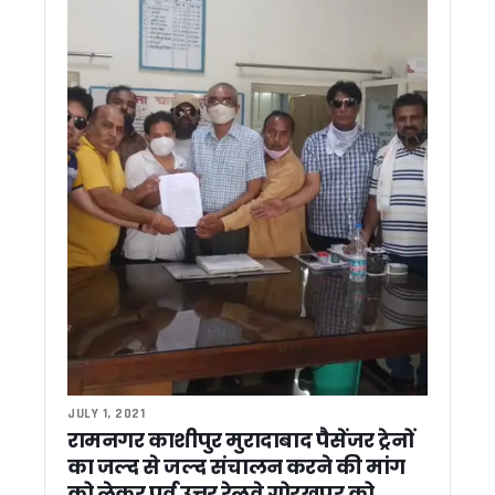
उत्तराखंड में SIR शुरू, सीएम धामी को सौंपा गया गणना फॉर्म
उत्तराखंड की 6,940 करोड़ की 12 परियोजनाओं की सीएम ने की समीक्षा, 
चारधाम यात्रा में उमड़ा आस्था का सैलाब, 32 लाख श्रद्धालु पहुंचे; सीएम धा
कोसी नदी में नहाते समय दो किशोरों की डूबने से मौत, फायर टीम ने चलाया
रामनगर में कांग्रेस का प्रदर्शन, बढ़ती महंगाई के विरोध में भाजपा सरका
केंद्र सरकार के 12 साल पूरे होने पर सीएम धामी ने दी PM मोदी को बध
शेफ केशव नेगी गिरफ्तारी मामला: सीएम धामी ने दिल्ली की मुख्यमंत्री रेखा गु
CM धामी ने की उत्तराखंड न्यायाधीश संघ के वार्षिक सम्मेलन में शिरक
किसाऊ बांध परियोजना को मिलेगी रफ्तार, अमित शाह करेंगे हाई लेवल समीक
राहुल गांधी के दौरे पर सियासत तेज, सीएम धामी ने कहा – हेलीकॉप्टर उ
मुनस्यारी पहुंचे राज्यपाल, आईटीबीपी जवानों का बढ़ाया उत्साह सीमा सुरक्
स्टेट बॉक्सिंग ट्रायल में चयनित तानसी रावत राष्ट्रीय बॉक्सिंग चैंपियनशि
रामनगर वन विभाग की बड़ी कार्रवाई: सागौन तस्करी का भंडाफोड़, तीन आ
ब्रिक्स मंच पर चमका उत्तराखंड का आपदा प्रबंधन मॉडल, सिल्क्यारा रेस्क्
CM धामी ने किया खेत बचाओ अभियान को जनआंदोलन बनाने का आह्वान,
मुख्यमंत्री धामी ने किया कालाढूंगी में ‘अभिव्यंजना 5.0’ का शुभारंभ, देशभर
हरीश रावत का सरकार पर तंज़, कहा – भाजपा राज में भ्रष्टाचार बना शि
JULY 1, 2021
चुनाव से पहले संगठन साधने में जुटी भाजपा, धामी सरकार ने 6 नेताओं को 
रामनगर काशीपुर मुरादाबाद पैसेंजर ट्रेनों
काशीपुर को 25.19 करोड़ की विकास योजनाओं की सौगात, सीएम धामी न
का जल्द से जल्द संचालन करने की मांग
खटीमा लोहियाहेड हेलीपैड पर सीएम धामी ने सुनीं जनसमस्याएं, अधिकारियो
को लेकर पूर्व उत्तर रेलवे गोरखपुर को
भीमताल की सफाई व्यवस्था को मिली नई रफ्तार, सीएम धामी ने हरी झंडी