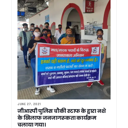
कड़क स्वभाव, ईमानदार छवि और ‘रोडमैन’ की पहचान, ऐसे बने लोकप्रिय 
कल हरिद्वार में होगा भुवन चंद्र खंडूड़ी का अंतिम संस्कार, सुबह 10 बजे 
सीएम धामी ने चार अत्याधुनिक एंबुलेंस को किया फ्लैग ऑफ, पर्वतीय जिलों में
जिला अस्पताल की बदहाल व्यवस्था पर भड़के स्वास्थ्य मंत्री, सीएमए
पूर्व सीएम भुवन चंद्र खंडूड़ी के निधन पर सीएम धामी ने जताया शोक
एटीएस कॉलोनी में दहशत फैलाने वाले बिल्डर पर डीएम का बड़ा एक्शन, प
गोरापड़ाव और तीनपानी लालकुआं में बढ़ती सड़क दुर्घटनाओं पर सांसद अज
उत्तराखण्ड में बढ़ेगी गर्मी, कई जिलों में पारा 40 डिग्री पार होने के आसार
कॉर्बेट टाइगर रिजर्व की कालागढ़ रेंज में नर बाघ मृत मिला, जांच के लिए भेज
बढ़ती महंगाई के खिलाफ कांग्रेस का प्रदर्शन, भाजपा सरकार का पुतला फ
बहुउद्देशीय विधिक साक्षरता एवं जागरूकता शिविर में न्याय को अंतिम व्यक्
लोकसंस्कृति, आस्था और विकास का संगम बना गोल्ज्यू महोत्सव-2026, म
अब घर बैठे बनेंगे राशन कार्ड, सरकार ने लागू किया यूनिफाइड सिस्टम, जान
देवभूमि की संस्कृति से खिलवाड़ और धर्मांतरण बर्दाश्त नहीं होगा: सीएम धा
चारधाम यात्रियों का 10 करोड़ का बीमा, पर्यटन मंत्री ने सीएम धामी को स
सूचना मे “नो व्हीकल डे” : DG सूचना बंशीधर तिवारी 16 किमी साइकिल
JUNE 27, 2021
नानकमत्ता में महाराणा प्रताप जयंती समारोह में शामिल हुए सीएम धामी, मे
जीआरपी पुलिस चौकी स्टाफ के द्वारा नशे
मुख्यमंत्री धामी ने देवीधुरा में छात्रों से किया संवाद, प्रशिक्षण महाअभिया
के खिलाफ जनजागरूकता कार्यक्रम
मुख्यमंत्री धामी ने दिवंगत सोमेंद्र सिंह बोहरा के परिजनों को सौंपी ₹1
चलाया गया।
माँ वाराही धाम का होगा भव्य कायाकल्प, धार्मिक पर्यटन को मिलेगी नई प