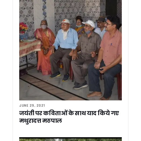
धामी सरकार ने खोला राहत और विकास का खजाना, 8.61 करोड़ की योज
मदरसा बोर्ड की जगह अल्पसंख्यक शिक्षा प्राधिकरण, उत्तराखंड में शिक्षा 
32 साल बाद रामपुर तिराहा कांड में बड़ा फैसला, फर्जी हथियार केस में तीन 
आपदा को लेकर अलर्ट ! प्रदेश के सभी जिलों मे की गई मॉक ड्रिल, CM धा
अब जियोस्पेशियल तकनीक से बनेंगी विकास योजनाएं, ₹10 करोड़ से बड़े प्र
विशेष गहन पुनरीक्षण अभियान की समीक्षा, अधिक ‘अन कलेक्टेबल’ मतदाताओं
उत्तराखण्ड राज्य अल्पसंख्यक शिक्षा प्राधिकरण का शुभारंभ, सीएम धामी ने
सूचना विभाग में रामपाल सिंह रावत बने सहायक निदेशक, शासनादेश जा
फिल्मी सपनों को धामी सरकार का साथ, तीन युवाओं को मिली लाखों रुपये 
जनता के बीच फिर उतरेगी धामी सरकार, 4 जुलाई से शुरू होगा 15 दिन
उत्तराखंड को पीएम कृषि सिंचाई योजना-2.0 के लिए केंद्र का विशेष स
मुख्य सचिव की अध्यक्षता में हुई व्यय वित्त समिति (ईएफसी) की बैठ
प्रधानमंत्री निधि से केंद्र उत्तराखंड को देगा 4 एमआरआई, 5 डिजिटल
कुंभ 2027 से पहले अखाड़ों की गुटबाजी आई सामने ! शहरी विकास मंत्री
पांच साल पूरे होने पर भाजपा की तैयारी, एनडी तिवारी का रिकॉर्ड तोड़ने 
लोहाघाट से कांग्रेस का चुनावी शंखनाद, गोदियाल ने गिनाईं गारंटियां; 1
JUNE 29, 2021
जयंती पर कविताओं के साथ याद किये गए
उत्तराखंड में SIR अभियान तेज, 92% मतदाता फॉर्म डिजिटाइज; ‘अन-कल
जसपाल राणा के बाद मां श्यामा देवी का भी निधन, मुख्यमंत्री धामी समेत कई
मथुरादत्त मठपाल
चंपावत को मिली अत्याधुनिक एमआरआई मशीन की सौगात, सीएम धामी ने
चंपावत को मॉडल जनपद बनाने का संकल्प, CM धामी ने किया ₹123.7
सोशल मीडिया पर बम धमकी देने वाला हरियाणा का युवक गिरफ्तार, उत्तरा