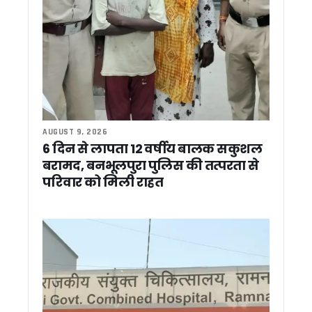
मुख्य सचिव की उच्चस्तरीय बैठक में अल्मोड़ा, पिथौरागढ़ और श्रीनगर में 
30 जुलाई से शुरू होगी कांवड़ यात्रा, मुख्य सचिव ने अधिकारियों को दिये 
जन- जन की सरकार जन-जन के द्वार अभियान का दूसरा चरण जारी, रोजाना 
रामनगर में सेवा पखवाड़ा शिविर: 27 विभाग एक मंच पर, 53 शिकायतों में
SARRA की राज्य स्तरीय बैठक में ‘एक जनपद–एक नदी’ योजना की समीक्षा
नाबार्ड परियोजनाओं में तेजी लाने के निर्देश, मुख्य सचिव बोले— तीन दिन 
उत्तराखंड में प्रतिनियुक्ति नियमों की उड़ रही धज्जियां ! मूल विभाग लौ
बदरीनाथ चढ़ावा विवाद पर बोले त्रिवेंद्र, निष्पक्ष जांच हो, दोषी मिले तो स
AUGUST 9, 2026
उत्तराखंड: SIR में 13 लाख से ज्यादा वोटरों पर असर, 2027 चुनाव का 
6 दिन से लापता 12 वर्षीय बालक सकुशल
कांवड़ मेले की तैयारियां तेज, हरिद्वार-बिजनौर पुलिस ने बनाया संयुक्त 
बरामद, बनभूलपुरा पुलिस की तत्परता से
मसूरी की सड़कों पर साइकिल से निकले केंद्रीय मंत्री, IAS प्रशिक्षुओं स
परिवार को मिली राहत
कांग्रेस का बड़ा अनुशासनात्मक एक्शन, पिथौरागढ़ के तीन नेताओं को 
टनकपुर में मुख्यमंत्री धामी का दिखा पहाड़ी अंदाज, चूल्हे पर बनाई मंडु
मानसून में वन एवं वन्यजीव सुरक्षा को लेकर कॉर्बेट टाइगर रिजर्व का फ्लैग 
रामनगर के रिसॉर्ट में हाई-प्रोफाइल सेक्स रैकेट का भंडाफोड़, 51 गिरफ्
टनकपुर से कैलाश मानसरोवर यात्रा का शुभारंभ, सीएम धामी ने 49 श्रद्
रामनगर/नैनीताल: मानसून में नहीं रुकेगा सफर, सीएम धामी ने धनगढ़ी पु
उत्तराखंड दौरे पर आएंगे केसी वेणुगोपाल, चुनावी रणनीति पर कांग्रेस की
‘सेवा पखवाड़ा’ में उमड़ा जनसैलाब, एक ही मंच पर 3,500 से अधिक लोग
वन भूमि विवादों के समाधान का बनेगा ‘कॉमन फॉर्मूला’, धामी ने कहा – केंद