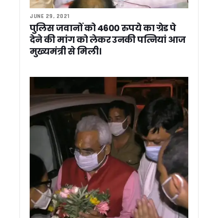
रात्रिकालीन कार्यों को सशर्त अनुमति, लापरवाही पर दून डीएम का सख्त
डेटा आधारित सुशासन की दिशा में उत्तराखंड का बड़ा कदम, मुख्य सचिव न
JUNE 29, 2021
केदारनाथ और हेमकुंट रोपवे परियोजनाओं में तेजी के निर्देश, मुख्य सचिव न
पुलिस जवानों को 4600 रुपये का ग्रेड पे
धामी सरकार का भूमि घोटालों पर कुमाऊं में बड़ा एक्शन, कमिश्नर ने 30 माम
देने की मांग को लेकर उनकी पत्नियां आज
निहंग विवाद पर सीएम धामी का दो टूक संदेश, देवभूमि में सबका सम्मान, सौहा
मुख्यमंत्री से मिली।
थराली अस्पताल में दवाओं का नया मामला, जांच के दौरान मिली एक्सपायर
भूमि घोटालों के विरोध में कांग्रेस का सचिवालय कूच, पुलिस से धक्का-मुक
27 जून तक पहाड़ों में बारिश के आसार, 25 जून तक येलो अलर्ट जारी
देहरादून पुलिस में बड़ा फेरबदल, कई कोतवाल बदले गए
हरि सेवा आश्रम में संत सम्मेलन में शामिल हुए सीएम धामी, सनातन संस्कृत
ब्रिटेन में गिरफ्तार हुए उत्तराखंड के जहाज कप्तान, परिवार ने केंद्र सर
विधायक उमेश शर्मा की पहल से द्रोण वाटिका कॉलोनी में पेयजल पाइपलाइ
शहीद लेफ्टिनेंट बीरेश्वर गोस्वामी को श्रद्धांजलि देने अल्मोड़ा पहुंचे मु
CM धामी ने राजकीय महाविद्यालय दन्या में किया नवनिर्मित भवन का लोकार
पासपोर्ट सत्यापन में उत्तराखंड पुलिस को राष्ट्रीय सम्मान, विदेश मंत्री
कांग्रेस ने 2027 चुनाव की तैयारियां शुरू कीं, 28 जून से चलाया जाए
पौड़ी मंडल मुख्यालय में अफसरों की मौजूदगी होगी अनिवार्य, कमिश्नर ने
तराई पश्चिमी वन प्रभाग की सख्त निगरानी से खनन राजस्व में ऐतिहासिक
रिस्पना को नया जीवन देने की तैयारी, प्रशासन-नगर निगम की संयुक्त मु
एक क्लिक में 4,400 श्रमिकों को 11 करोड़ की सौगात, सीएम धामी ने DB
8 लाख किसानों के खातों में पहुंचे 159 करोड़, सीएम धामी बोले- किसानों की