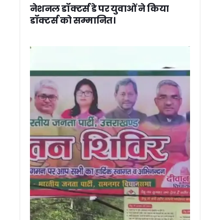
राहुल गांधी के कार्यक्रम को स्क्रिप्टेड बताने पर कांग्रेस का पलटवार, 
नेशनल डॉक्टर्स डे पर युवाओं ने किया
तिब्बती मार्केट में दारोगा पर बुजुर्ग फल विक्रेता से मारपीट का आरोप, व
डॉक्टर्स को सम्मानित।
राहुल गांधी के कार्यक्रम के बाद कांग्रेस का पलटवार, कुमारी शैलजा ने 
तीन हजार पेड़ों की कटाई का मुद्दा संसद तक पहुंचेगा, आंदोलनकारियों से म
सीएम का बड़ा फैसला: देहरादून-ऋषिकेश फोरलेन के लिए पेड़ कटान पर
रामनगर-देहरादून एक्सप्रेस को मिली हरी झंडी, सप्ताह में दो दिन चलेगी नई
10–11 दिनों से हर रात घरों की छतों पर गिर रहे पत्थर, रातभर पहरा दे
राहुल गांधी के कार्यक्रम पर भाजपा का पलटवार, महेंद्र भट्ट बोले— छात्
‘छात्रों की गूंज’ कार्यक्रम में उमड़ा छात्रों का सैलाब, राहुल गांधी से सं
देहरादून में राहुल गांधी का बदला अंदाज, शिक्षा और युवाओं के मुद्दों पर क
राहुल गांधी के सामने छलका रिया के पिता का दर्द, बोले— मेरी बेटी जैसा 
मुख्यमंत्री धामी ने प्रदेश के विभिन्न क्षेत्रों में विकास योजनाओं एवं निर्म
उत्तराखंड में बनेगा देश का पहला ‘अग्निवीर सेल’, CM धामी ने किया पूर्व
सोमनाथ स्वाभिमान पर्व यात्रा का दल उत्तराखंड के लिए रवाना, तीर्थया
देहरादून पहुंचते ही दिवंगत अमर मेहता के घर पहुंचे राहुल गांधी, परिजनो
हरेला प्रकृति संरक्षण और सांस्कृतिक विरासत का जन आंदोलन, CM धामी न
सिलक्यारा हादसे पर सीएम धामी सख्त, मृतक के परिजनों को तत्काल मुआवजा 
43 धार्मिक स्थलों से हटाए गए लाउडस्पीकर, ध्वनि प्रदूषण पर दून पुलिस 
देहरादून: राहुल गांधी के कार्यक्रम से पहले प्रोग्राम स्थल पर बड़ा हादसा
मुख्य सचिव ने लखवाड़ परियोजना का किया निरीक्षण, 2031 तक निर्माण पूर
हरेला पर मुख्यमंत्री धामी ने वृद्ध जागेश्वर में की पूजा-अर्चना, प्रदेश की