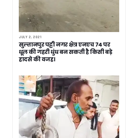
मुख्यमंत्री ने छात्राओं के साथ सुना ‘मन की बात’, बोले- प्रेरणादायी कहा
राहुल गांधी की अल्मोड़ा रैली पर कांग्रेस का फोकस, 20 हजार से अधिक भ
धामी मॉडल से प्रभावित दिखे भाजपा अध्यक्ष, बोले- उत्तराखंड में तीसरी 
भाजपा का मिशन-2027 शुरू, राष्ट्रीय अध्यक्ष ने बूथ कार्यकर्ताओं को दि
राहुल गांधी के उत्तराखंड दौरे के लिए कांग्रेस ने बनाया कंट्रोल रूम, नेताओ
राहुल गांधी के दौरे से पहले उत्तराखंड पहुंचीं कुमारी शैलजा, तैयारियों का
JULY 2, 2021
ऑपरेशन प्रहार: नैनीताल पुलिस की बड़ी कार्रवाई, स्मैक तस्कर और कच्ची
सुल्तानपुर पट्टी नगर क्षेत्र एनएच 74 पर
सीमांत नीति घाटी में ‘नीति एक्सट्रीम अल्ट्रा रन’ का भव्य आगाज, देशभ
धूल की गहरी धुंध बन सकती है किसी बड़े
पद्म भूषण सम्मान मिलने पर मुख्यमंत्री धामी ने भगत सिंह कोश्यारी को दी
हादसे की वजह।
धामी सरकार की झीलों को नई पहचान देने की तैयारी भीमताल, नौकुचिया
सूचना विभाग में शासकीय सेवा पूर्ण कर सेवानिवृत्त हुए सहायक निदेशक 
सुशीला तिवारी अस्पताल के पास मेडिकल स्टोरों पर छापा, कई मेडिकल 
अपर जिलाधिकारी (प्रशासन) विवेक राय की अध्यक्षता में जिला गंगा समिति 
भीमताल में बाल संरक्षण आयोग सदस्य योगेश रजवार ने की विभागीय बैठक, 
रुद्रपुर में आवासीय और शहरी विकास परियोजनाओं ने पकड़ी रफ्तार, सचि
देहरादून में अंतरराष्ट्रीय ब्रिक्स अकादमिक सम्मेलन आयोजित, वैश्विक 
रामनगर के रिसोर्ट में दर्दनाक हादसा, स्विमिंग पूल में डूबने से 4 वर्षीय बच्
भारत बौद्धिक राष्ट्रीय परीक्षा में रामनगर महाविद्यालय के सूरज सिंह रावत 
सांसद अजय भट्ट ने महिला चिकित्सालय हल्द्वानी के MCH विंग में जरूरी
राज्यपाल गुरमीत सिंह से सीएम हिमंता बिस्वा सरमा की मुलाकात, असम रेज
खटीमा में मुख्यमंत्री पुष्कर सिंह धामी ने लोहियाहेड हेलीपैड पर सुनी जनस