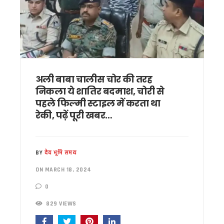
उत्तराखंड में ईपीएफओ के क्षेत्रीय और जिला कार्यालय खोलने पर केंद्र करे
मुख्य सचिव ने की वाह्य सहायतित परियोजनाओं की समीक्षा, आधारभूत ढां
उत्तराखंड : ₹2.82 करोड़ के भुगतान के लिए भटक रहा परिवहन निगम, पीएम
उत्तराखंड: जंतर-मंतर पर वर्दी में इस्तीफा देने वाले कॉन्स्टेबल शेर सिं
बुजुर्ग-दिव्यांगों के घर जाएंगे बीएलओ, करेंगे नोटिसों का निस्तारण* – म
SIR को लेकर कांग्रेस ने जिलों में बनाई कानूनी टीम, दावे-आपत्तियों के न
उत्तराखंड: राजस्व पुलिस एवं भूलेख सर्वेक्षण संस्थान का होगा आधुनिकीक
अली बाबा चालीस चोर की तरह
CM धामी से कैबिनेट मंत्री खजान दास और भाजपा महानगर अध्यक्ष सिद्धार
निकला ये शातिर बदमाश, चोरी से
कुमाऊं आयुक्त दीपक रावत और विधायक सरिता आर्या को भी मिला ए
पहले फिल्मी स्टाइल में करता था
उत्तराखंड में 17 राजनीतिक दल रजिस्टर्ड सूची से बाहर, 2027 विधानसभा
रेकी, पढ़ें पूरी खबर…
CM धामी ने मसूरी विधानसभा को दी 17.80 करोड़ की विकास परियोजनाओ
हरिद्वार में स्वास्थ्य सेवा शिविर का शुभारंभ, पुष्पवर्षा और चरण प्रक्षा
CM धामी ने विभिन्न विकास कार्यों के लिए 5 करोड़ रुपये की वित्तीय स्वी
नेता प्रतिपक्ष यशपाल आर्य का आरोप – फर्जी फॉर्म-7 के जरिए काटे जा
BY
देव भूमि समय
सांसद पप्पू यादव के विरोध प्रदर्शन पर बाबा राम देव ने जताई आपत्ति
ON MARCH 18, 2024
भाजपा विधायक उमेश शर्मा काऊ की पत्नी की फर्म पर बड़ी कार्रवाई, खन
मुख्यमंत्री धामी ने 150 करोड़ रुपये की विकास योजनाओं को दी मंजूरी, श
0
टिहरी मेडिकल कॉलेज इणीयां में ही बनेगा: विधायक किशोर उपाध्याय
829 VIEWS
PM मोदी के विजन के अनुरूप उत्तराखंड को विश्व की आध्यात्मिक राजध
“विकसित उत्तराखंड विजन-2047” को लेकर उच्च स्तरीय ब्रेनस्टॉर्म