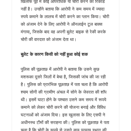
खिलाफ पूर्व में कोई आपराधिक या चोरी करने का रिकार्ड
उत्तर प्रदेश में अटके उत्तराखंड के हजारों करोड़, परिसंपत्तियों के बंटवार
नहीं है। उन्होंने बताया कि आरोपी ने कम समय में ज्यादा
एसआईआर प्रक्रिया में खामियों का आरोप, कांग्रेस ने मुख्य निर्वाचन अधि
रुपये कमाने के लालच में चोरी करने का प्लान किया। चोरी
साइबर ठगी पर आरबीआई और एसटीएफ का बड़ा एक्शन प्लान, बैंक-पुलिस 
को अंजाम देने के लिए आरोपी ने ऑनलाईन टूल बाक्स
एनडीआरएफ गदरपुर बटालियन पहुंचे मुख्यमंत्री धामी, आपदा प्रबंधन तै
खटीमा में मुख्यमंत्री धामी ने सुनीं जनसमस्याएं, अधिकारियों को त्वरित निस
मंगाया, जिसके बाद वह अपनी बुलेट बाइक से रेकी करके
थारू जनजाति संवाद कार्यक्रम में पहुंचे मुख्यमंत्री धामी, समाज की सम
चोरी की वारदात को अंजाम देता था।
मुख्यमंत्री ने सुनीं जन समस्याएं, अधिकारियों को त्वरित निस्तारण के दिए न
SIR के चलते कांग्रेस ने टाली परिवर्तन संकल्प यात्रा, 10 अगस्त के बाद
बुलेट के कारण किसी को नहीं हुआ कोई शक
सीएम हेल्पलाइन की शिकायतों पर सख्त हुए धामी, जल जीवन मिशन की लंबित
शहीद ऊधम सिंह के बलिदान को सीएम धामी ने किया नमन, कहा- उनका जीव
पुलिस की पूछताछ में आरोपी ने बताया कि उसने कुछ
गदरपुर को करोड़ों की विकास सौगात, सीएम धामी ने किया आधुनिक रोडव
सृष्टि कंडारी मौत प्रकरण की होगी सीबी-सीआईडी जांच, मुख्यमंत्री धामी
मशरूका दूसरे जिलों में बेचा है, जिसकी जांच की जा रही
रुड़की में कलश वंदन महारैली का शुभारंभ, सीएम धामी ने कहा – संत रवि
है। पुलिस को प्रारंभिक पूछताछ में पता चला है कि आरोपी
19 लाख मतदाताओं को नोटिस जारी, 13 अगस्त तक कर सकेंगे त्रुटियों
श्याम सोनी की ग्रामीण अंचल में सोने के जेवरात की शॉप
सीएम हेल्पलाइन-1905 की शिकायतों के निस्तारण में लापरवाही बर्दाश्त नहीं
थी। इसमें घाटा होने के पश्चात उसने कम समय में रूपये
8 अगस्त को हल्द्वानी मे खरगे की रैली, तैयारियों में जुटी कांग्रेस, यशप
कमाने को लेकर चोरी करने की योजना बनाई और विविध
स्वतंत्रता दिवस पर प्रदेशभर में होंगे भव्य कार्यक्रम, खेल प्रतियोगि
घटनाओं को अंजाम दिया। इस खुलासा के लिए एसपी ने
मानसून सीजन में कॉर्बेट की दक्षिणी सीमा पर फ्लैग मार्च, वन्यजीव सुरक्षा 
उत्तराखंड : तकनीकी शिक्षण संस्थानों में परीक्षा गड़बड़ी पर कुलपति समेत 
अधीनस्थ टीमों की सराहना की। पुलिस को पूछताछ मे पता
19 लाख मतदाताओं को नोटिस पर उत्तराखंड में सियासी संग्राम, कांग्रे
चला है कि चोरी के रूपये से उसने कुछ प्रमुख स्थान की