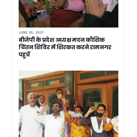
उत्तराखंड में कल NEET का री-एग्जाम, 21 हजार से अधिक अभ्यर्थी देंगे पर
मुख्य सचिव ने रेलवे बोर्ड के अध्यक्ष से ऋषिकेश-उत्तरकाशी व टनकपुर-बाग
PM-VBRY योजना के तहत 900 से अधिक नियोक्ताओं को मिला प्रोत्साहन, 
VHP मार्गदर्शक मंडल की बैठक में कई अहम प्रस्ताव पारित, गौ रक्षा का
पेपर लीक और बेरोजगारी पर कांग्रेस का प्रदेशव्यापी अभियान, युवाओं के म
JUNE 26, 2021
बीजेपी के प्रदेश अध्यक्ष मदन कौशिक
उत्तराखंड: गुंडा एक्ट मामले में बिल्डर पुनीत अग्रवाल को हाईकोर्ट से ब
02 जुलाई को पूरे उत्तराखंड में मानसून मॉक ड्रिल, 13 जिलों के 70 स्थ
चिंतन शिविर में शिरकत करने रामनगर
CM धामी ने रेलवे परियोजनाओं में मांगी तेजी, टनकपुर-बागेश्वर रेल लाइन
पहुचें
पोखरी में भाजपा प्रदेश अध्यक्ष महेंद्र भट्ट का यूकेडी ने किया घेराव, 
टीबी अभियान की धीमी रफ्तार पर मुख्य सचिव सख्त, 60% से कम स्क्रीनिं
विहिप की केंद्रीय बैठक में परिवार व्यवस्था पर मंथन, समलैंगिक विवाह
कर्णप्रयाग विवाद को सांप्रदायिक रंग न देने की अपील, सिख प्रतिनिधि
धामी कैबिनेट ने लगाई 12 बड़े फैसलों पर मुहर, उपनल कर्मचारियों को म
धामी कैबिनेट ने बी.सी. खंडूड़ी और जसपाल राणा को दी श्रद्धांजलि, शोक 
राशन कार्ड आय सीमा में होगा संशोधन, राशन विक्रेताओं का 39 करोड़ र
नीट अभ्यर्थियों की आत्महत्या पर राहुल गांधी का केंद्र पर हमला, कहा – टूट
उत्तराखंड कांग्रेस कार्यकारिणी पर जल्द होगा फैसला, छोटी टीम के लिए कु
उत्तराखंड में भूमि खरीदने वालों को बड़ी राहत, सात दिन में पूरी होगी गैर
खटीमा: 2027 चुनाव से पहले सक्रिय हुई आप, सभी 70 सीटों पर लड़ने
लापरवाही की शिकायतों पर शासन का बड़ा एक्शन, हरिद्वार डीपीआरओ 