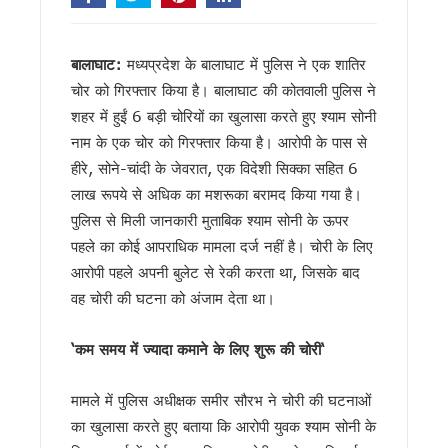
देहरादून में ओहो रेडियो 89.2 एफएम का शुभारंभ, सीएम धामी ने कहा — 
मुख्यमंत्री के निर्देश पर बहाल होगी खैनूरी सड़क, 120 परिवारों को मिलेग
भाजपा विधायक महेश जीना का कथित वीडियो वायरल, अभद्र भाषा को लेकर
बालाघाट:
मध्यप्रदेश के बालाघाट में पुलिस ने एक शातिर
मुख्यमंत्री धामी से राज्यसभा सांसद नरेश बंसल और विधायक बिशन सिंह
चोर को गिरफ्तार किया है। बालाघाट की कोतवाली पुलिस ने
अल्पसंख्यक समाज के उत्थान के लिए सरकार प्रतिबद्ध, योजनाओं का लाभ हर
मुख्य सचिव आनंद बर्धन ने आयुष मंत्रालय के सचिव से की मुलाकात, 
शहर में हुईं 6 बड़ी चोरियों का खुलासा करते हुए श्याम सोनी
सावन का पहला सोमवार: कांवड़ यात्रा के बीच शिवालयों में जलाभिषेक के लिए 
नाम के एक चोर को गिरफ्तार किया है। आरोपी के पास से
मैदानी सीट से चुनाव लड़ना चाहते हैं हरक सिंह रावत, हाईकमान के सामने
हीरे, सोने-चांदी के जेवरात, एक विदेशी सिक्का सहित 6
MDDA में हर महीने 2 बार लगेगा ‘समाधान दिवस’, अब सीधे अधिकारियों
लाख रूपये से अधिक का मशरूका बरामद किया गया है।
‘जन-जन की सरकार, जन-जन के द्वार’ अभियान में साढ़े 6 लाख से अधिक 
पुलिस से मिली जानकारी मुताबिक श्याम सोनी के ऊपर
कॉमनवेल्थ गेम्स में उत्तराखंड की उन्नति शर्मा ने जीता कांस्य पदक, प्रद
पहले का कोई आपराधिक मामला दर्ज नहीं है। चोरी के लिए
हरिद्वार कांवड़ यात्रा में 50 लाख श्रद्धालु पहुंचे, डीएम-एसएसपी ने पुष्पव
‘नशा मुक्त युवा’ अभियान का शुभारंभ, CM धामी ने भी सुना पीएम मोदी का 
आरोपी पहले अपनी बुलेट से रेकी करता था, जिसके बाद
2 महीने के लंबे इंतजार के बाद लैपटॉप चोरी प्रकरण पर FIR,इतने दिन कह
वह चोरी की घटना को अंजाम देता था।
UKSSSC पेपर लीक मामले में ईडी की बड़ी कार्रवाई, हाकम सिंह की 63.
उत्तराखंड में एमबीबीएस के बाद 3 साल सरकारी सेवा अनिवार्य, फिर मिले
‘
कम समय में ज्यादा कमाने के लिए शुरू की चोरी
‘
हरिद्वार में नन्ही बच्ची ने सीएम धामी को सुनाया गीत, ‘मोदी है तो मुमकिन है
हरिद्वार: युवा शक्ति संवाद सम्मेलन में पहुंचे मुख्यमंत्री धामी, कहा- भा
मामले में पुलिस अधीक्षक समीर सौरभ ने चोरी की घटनाओं
राष्ट्रपति भवन के ‘एट होम’ समारोह में उत्तराखंड की गर्विता भाकुनी करेंग
टॉपर्स कॉन्क्लेव में 31 स्कूलों के 306 मेधावी छात्र हुए सम्मानित, सफल
का खुलासा करते हुए बताया कि आरोपी युवक श्याम सोनी के
उत्तराखंड में छह दिन बारिश का दौर, चार अगस्त तक भारी बारिश का येलो