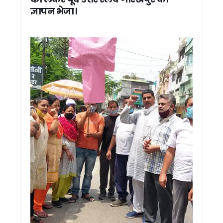
ज्ञापन भेजा।
भीमताल झील के किनारे खिलेगा बोगनबेलिया का रंग, सीएम धामी ने शुरू
भीमताल को 96.71 करोड़ की सौगात, सीएम धामी ने विकास योजनाओं क
गांवों में आत्मनिर्भरता की नई मिसाल, मुख्य सचिव ने परखे स्वरोजगार मॉड
टिहरी में विकास कार्यों की समीक्षा: मुख्य सचिव ने अफसरों को दिए परियोज
नैनीताल में सीएम धामी का राहुल गांधी पर हमला, बोले- सेना पर सवाल उठा
राज्य आंदोलनकारियों को बड़ी राहत: धामी सरकार ने बढ़ाई चिन्हीकरण 
अंकिता भंडारी के माता-पिता से राहुल गांधी की वीडियो कॉल पर बातचीत
सतत विकास और हरित नवाचार पर संगोष्ठी का आयोजन (विश्व पर्यावरण दिव
कांग्रेस को बड़ा झटका ! वरिष्ठ नेता कुन्दन सिंह बथियाल का आकस्मिक
सीएम आवास में बनेगा 3-बी गार्डन, मधुमक्खियों, तितलियों और पक्षियों के
मुख्य सचिव ने किया बजरंग सेतु और हिलान्स हिमालयन भोजनालय का नि
मौसम ने रोका राहुल गांधी का उत्तराखंड दौरा, ‘परिवर्तन का शंखनाद’ कार्
धामी सरकार ने पूर्व सैनिकों, संगठन कार्यकर्ताओं और भाजपा में शामिल नेताओं
राहुल गांधी के उत्तराखंड दौरे पर CM धामी का तंज़ , कहा – सैनिकों के जख्म
आज अल्मोड़ा से राहुल गांधी भरेंगे चुनावी हुंकार, 2027 मिशन का होगा 
स्वास्थ्य सेवाओं में सुधार की कवायद, अल्मोड़ा से उत्तरकाशी तक 7 जिल
मुख्य सचिव ने सिंगल विंडो सिस्टम की 65वीं बैठक में लंबित प्रकरणों प
मुख्य सचिव आनंद बर्द्धन के निर्देश, आभा और अपार आईडी से जुड़ेगा बच्चों 
चारधाम यात्रा व्यवस्थाओं का सीएम धामी ने लिया जायजा, ऋषिकेश ट्रा
अखिल भारतीय महापौर परिषद की बैठक में धामी ने कहा – विकसित भारत