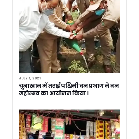
खटीमा में सीएम धामी का जनसंवाद, राजस्व ग्राम और भूमि अधिकार की मा
राष्ट्रपति मुर्मू ने देखा अपना ड्रीम प्रोजेक्ट, नवंबर तक तैयार होगा राष्
लाइनमैन की मौत पर सीएम धामी ने जताया शोक, परिजनों से फोन पर की
22 जून तक उत्तराखंड में दस्तक दे सकता है मानसून, गर्मी से मिलेगी राहत
गदरपुर में अंतर्राष्ट्रीय क्याकिंग-कैनोइंग प्रतियोगिता की तैयारियों का
IMA देहरादून में रचा गया इतिहास: पहली बार 9 महिला सैन्य अधिकारी बनीं 
मानसून आपदाओं से निपटने के लिए क्षमता निर्माण पर जोर, दो दिवसीय राष्ट
पद्मश्री जसपाल राणा के निधन से खेल जगत को बड़ा झटका, सीएम धामी
दो दिवसीय दौरे पर राष्ट्रपति द्रोपदी मुर्मू पहुंचीं दून, राज्यपाल और CM 
धामी ने कहा – तुष्टिकरण नहीं, संतुष्टिकरण मोदी सरकार की पहचान, गि
उत्तराखंड ऊर्जा विभाग में बड़ा खेल ! नियम बदलकर पसंदीदा अधिकारी क
JULY 1, 2021
उत्तराखंड कांग्रेस मीडिया कमेटी के चेयरमैन राजीव महर्षि ने की कर्नाटक
चूनाखान में तराई पश्चिमी वन प्रभाग ने वन
औद्यानिकी एवं वानिकी विश्वविद्यालय को मिला नया कुलपति, डॉ. भगवती प्
महोत्सव का आयोजन किया ।
नीति आयोग की बैठक में CM धामी ने उठाए उत्तराखंड के विकास के मुद्
एनडीए कॉन्क्लेव पर बोले सीएम धामी, पीएम मोदी का संबोधन बताया प्रेरण
विज्ञान और पारंपरिक ज्ञान के समन्वय से आपदा प्रबंधन होगा मजबूत, मानस
SIR जागरूकता अभियान में अधूरी तैयारी पर भड़के डीएम आशीष चौहान
प्रधानमंत्री मोदी का मार्गदर्शन उत्तराखंड के विकास के लिए प्रेरणा: सीए
उत्तराखंड में SIR अभियान ने पकड़ी रफ्तार, तीन दिन में 19 लाख मतदात
पीएम मोदी के 12 साल पूरे होने पर प्रवीण तोगड़िया ने दी बधाई, यूसीसी