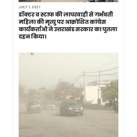
मंत्री गणेश जोशी ने राहुल गांधी को बताया भाजपा का ‘स्टार प्रचारक’, कह
JULY 1, 2021
सीएम धामी से राजस्थान के कैबिनेट मंत्री मदन दिलावर की मुलाकात, शि
डॉक्टर व स्टाफ की लापरवाही से गर्भवती
सीएम धामी से राजस्थान विधानसभा अध्यक्ष वासुदेव देवनानी की मुलाका
महिला की मृत्यु पर आक्रोशित कांग्रेस
देवप्रयाग हादसे पर सीएम धामी ने जताया गहरा शोक, घायलों के बेहतर इला
कार्यकर्ताओ ने उत्तराखंड सरकार का पुतला
किसानों के लिए अलर्ट: एग्री स्टैक पंजीकरण में तेजी लाएं, वरना अटक 
दहन किया।
सितारगंज के फराज मियां बने डिप्टी कलेक्टर, UKPCS-2024 में हासिल
उत्तराखंड में अफसरशाही में फेरबदल, 4 IAS और 2 PCS अधिकारियों के
कनिया नहर में गिरे व्यक्ति को फायर सर्विस ने सुरक्षित बचाया
देहरादून की अर्थव्यवस्था को रफ्तार देने वाली योजनाएं बनें जिला प्लान 
नीति घाटी में रोमांच का महाकुंभ, एमटीबी चैलेंज के साथ संपन्न हुई ‘नीति 
चारधाम यात्रा का नया मंत्र: सुरक्षित यात्रा, सुगम दर्शन और सतत संव
उत्तराखंड पीसीएस 2024 का रिजल्ट जारी, जसमीत कौर बनीं टॉपर
पूर्व मुख्यमंत्री भुवन चंद्र खण्डूड़ी को श्रद्धांजलि, मुख्यमंत्री ने पूर्व
आपदा प्रबंधन में उत्तराखंड बना मिसाल, श्रीलंका के 40 अधिकारियों न
उत्तराखंड BJP ने किया PM के संदेश को दरकिनार ? नितिन नवीन के का
हाइब्रिड वाहनों पर भी लगेगा ग्रीन सेस, उत्तराखंड सरकार जल्द बदलेगी
रामनगर में वन विभाग की बड़ी कार्रवाई, अवैध खनन में लिप्त ट्रैक्टर-ट्र
सेरेब्रल पाल्सी को दी मात, अनुराग रावत ने नीति एक्सट्रीम अल्ट्रा रन में
नीति घाटी को धामी की बड़ी सौगात, बॉर्डर टूरिज्म और होम स्टे विकास 
276 युवाओं को मिले नियुक्ति पत्र, सीएम धामी ने कहा – अब योग्यता औ