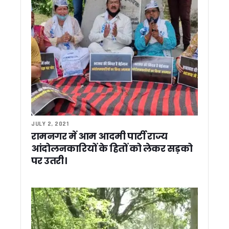
CM धामी ने पत्रकारों को दी बड़ी सौगात, हल्द्वानी में किया अत्याधुनिक
कार्बेट टाइगर रिजर्व में नर गुलदार का शव मिला, बाघ के हमले से मौत की पुष
खटीमा में 89 लाख की विकास योजनाओं का लोकार्पण, मुख्यमंत्री धामी बो
सचिवालय में ‘रन फॉर हेल्थ’ दौड़ का आयोजन, कार्मिकों ने दिखाया उत्सा
‘उत्तराखंडियत की ओर’ डॉक्यूमेंट्री लॉन्च, हरदा बोले- भगत दा मेरे दूसरे गु
मुख्यमंत्री धामी ने हल्द्वानी में सुनी जनसमस्याएं, अधिकारियों को दिए त्वर
मुख्य निर्वाचन आयुक्त ने ली आगामी SIR को लेकर समीक्षा बैठक – प्रद
रामनगर पहुंचे मुख्यमंत्री धामी, विधायक दीवान सिंह बिष्ट की पत्नी के
उत्तराखंड में बड़ा प्रशासनिक फेरबदल, गढ़वाल कमिश्नर बदले, देहरादून
सीएम धामी ने आनंद धर्मशाला का किया लोकार्पण, कुंभ और चारधाम यात्र
सड़क पर नमाज को लेकर सीएम धामी के बयान पर मुस्लिम नेताओं ने मिलाई हा
JULY 2, 2021
ईंधन बचाओ अभियान को बढ़ावा देने बस से हल्द्वानी पहुंचे सांसद अजय भ
रामनगर में आम आदमी पार्टी राज्य
चारधाम यात्रा को लेकर मुख्य सचिव सख्त, मानसून से पहले तैयारियां पूरी 
आंदोलनकारियों के हितों को लेकर सड़को
मुख्य चुनाव आयुक्त ने हर्षिल की बीएलओ मिंटो देवी की सराहना की, कहा—
पर उतरी।
उत्तराखंड की मतदाता सूची हुई फ्रीज, 15 सितंबर तक नए वोटर नहीं जुड़ें
मुख्यमंत्री धामी से अभिनेता हेमंत पांडे ने की शिष्टाचार भेंट
सड़क पर नमाज के बयान पर सियासत तेज, कांग्रेस ने कहा धर्म की राज
मंत्री कैड़ा ने ओखलकांडा ब्लॉक के गांवों का दौरा कर सुनीं समस्याएं, अध
राजपुरा लूटकांड का 24 घंटे में खुलासा, दो आरोपी गिरफ्तार एसएसपी डॉ. मं
उत्तराखंड में बच्चों पर डायबिटीज का खतरा, टाइप-1 के बढ़ते मामलों ने बढ