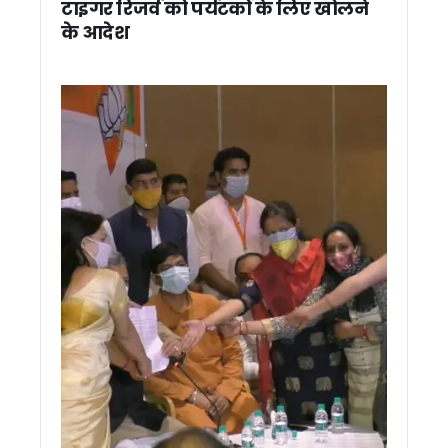
टाइगर रिजर्व को पर्यटकों के लिए खोलने
हरिद्वार जमीन घोटाले में विजिलेंस का एक्शन तेज, आरोपियों के ठिकानों प
के आदेश
आपातकाल लोकतंत्र पर सबसे बड़ा प्रहार था, लोकतंत्र सेनानियों का सं
मोतीचूर मिट्टी विवाद के बाद हरिद्वार के जिला खनन अधिकारी हटाए ग
पासपोर्ट नागरिकता का नहीं, यात्रा का दस्तावेज ! MEA के बयान पर छिड
चारधाम यात्रा में अराजकता फैलाने वालों पर सख्त हुए सीएम धामी, कानून ह
धामी सरकार की बड़ी सौगात, रुद्रपुर में सिर्फ 3 लाख रुपये में मिलेगा आध
सीएम धामी से मिला बैरागीवाला हत्याकांड का पीड़ित परिवार, CM ने दि
उत्तराखंड वन विभाग को मिलेगा नया मुखिया, कपिल लाल के नाम पर बनी 
बम से उड़ाने की धमकियों पर सख्त हुए मुख्यमंत्री धामी, कहा – कानून हाथ में
कांग्रेस विधायक द्वार पीएम मोदी पर अमर्यादित टिप्पणी को लेकर भड़के B
नैनीताल में निजी स्कूलों और कोचिंग संस्थानों का सुरक्षा ऑडिट होगा, डी
सुप्रीम कोर्ट की विशेष लोक अदालत के लिए 199 मामलों की तैयारी, मुख्य
मुख्य सचिव आनंद बर्धन ने सभी जिलाधिकारियों को दिये ग्रोथ सेंटरों की क
बदरीनाथ-केदारनाथ और पुलिस थानों को बम से उड़ाने की धमकी, खालि
कर्णप्रयाग-नगरासू मामलों में दोषियों पर होगी सख्त कार्रवाई, CM धामी 
अस्पतालों, कोचिंग सेंटरों और मॉल का होगा फायर सेफ्टी ऑडिट, सीएम धामी क
CM धामी की अपील – चारधाम-हेमकुंट यात्रा पर अफवाहों से बचें लोग, 
केंद्र से समय पर धनराशि प्राप्त करने के लिए विभागों को अपनाने हो
भूमि प्रबंधन में बड़े सुधार की तैयारी, भूमि रिकॉर्ड होंगे डिजिटल, मुख्य स
मुख्यमंत्री धामी से मेयर, विधायक, पूर्व विधायक और प्रतिनिधिमंडल ने 