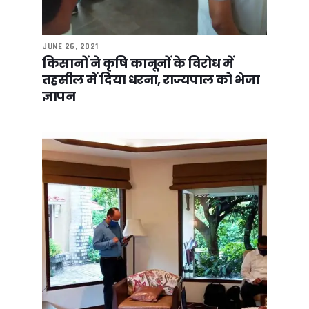
अमीन दीपक नेगी का मामला जिलाधिकारी के संज्ञान में मौखिक आदेश पर 
सीएम को सौंपा ज्ञापन, जनसेवा शिविर में महिला की मांग पर तुरंत कार्रवा
Uttrakhand: अपर आयुक्त ताजबर सिंह जग्गी को मिला राष्ट्रीय सम्मान, 
JUNE 26, 2021
देहरादून में लोक संवर्धन पर्व का शुभारंभ, देशभर के शिल्पकारों को मिला 
किसानों ने कृषि कानूनों के विरोध में
उत्तराखंड मॉडल की देशभर में होगी चर्चा, अल्पसंख्यक शिक्षा अधिनियम पर
तहसील में दिया धरना, राज्यपाल को भेजा
सरकारी अनुदान बंद, अब कैसे चलेंगे उत्तराखंड के मदरसे? जानिए सरका
ज्ञापन
धामी कैबिनेट ने 10 अहम प्रस्तावों पर लगाई मुहर, मदरसा अनुदान समाप्त, 
‘बेबी डू डाई डू’ की टीम देहरादून पहुंची, दर्शकों के प्यार का जताया आभ
17 जुलाई को देहरादून आएंगे राहुल गांधी, ‘छात्रों की गूंज’ कार्यक्रम में यु
स्वामी आनंद स्वरूप की मांग – मंदिरों में सरकारी दखल खत्म हो, भाजपा 
सहसपुर जनसेवा शिविर में पहुंचे सीएम धामी, अधिकारियों को दिये मौके पर
हरेला-2026 के लिए पहली बार एक्शन प्लान, 10 लाख पौधारोपण का लक्ष
अरेबिया मदरसों का अनुदान खत्म, धामी कैबिनेट का बड़ा फैसला, 202
17 जुलाई को देहरादून आएंगे राहुल गांधी, कांग्रेस ने 12 से 15 हजार छात
पूर्व विधायकों ने मुख्यमंत्री धामी को दी बधाई, सबसे लंबे कार्यकाल पर ज
सर्वाधिक कार्यकाल पूरा करने पर मुख्यमंत्री धामी का अभिनंदन, विभिन्न स
दिल्ली में सीमा सुरक्षा पर मंथन, उत्तराखंड पुलिस ने पेश किया सामुदायिक 
देहरादून में आज से शुरू होगा ‘लोक संवर्धन पर्व’, केंद्रीय मंत्री किरेन रिजि
2027 चुनाव की तैयारी में जुटी कांग्रेस, देहरादून में वेणुगोपाल ने बनाय
‘सारा’ तैयार करेगा भूजल रिचार्ज नीति, ‘एक जनपद-एक नदी’ परियोजना को 