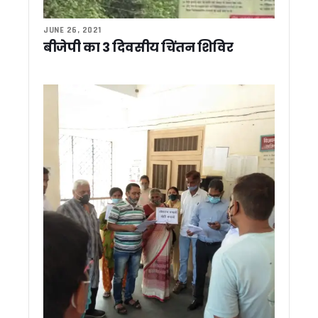
मुख्यमंत्री ने किया श्रावणी मेले का शुभारंभ, कहा – 147 करोड़ की जागेश
JUNE 26, 2021
उत्तराखंड: हरेला से पहले ‘ब्लैक हरेला’ अभियान तेज, पेड़ कटान के विरोध म
बीजेपी का 3 दिवसीय चिंतन शिविर
‘वेड इन उत्तराखंड’ को मिलेगी नई रफ्तार, राज्य को विश्वस्तरीय वेडिं
लोकपर्व हरेला पर पूरे उत्तराखंड में हरियाली का उत्सव, 10 लाख पौधों के
कांवड़ मेला 2026 की तैयारियां तेज, ड्रोन और सीसीटीवी से होगी चौबीसों 
कांग्रेस विधायक लखपत बुटोला ने मंच से की मुख्यमंत्री धामी की सराहन
पूर्व मुख्यमंत्री विजय बहुगुणा ने मुख्यमंत्री धामी से की शिष्टाचार भेंट, राज्यहि
राहुल गांधी के उत्तराखंड दौरे को लेकर कांग्रेस सक्रिय, हरीश रावत ने छा
CM धामी का चमोली में हुआ भव्य स्वागत, रोड शो में उमड़े हज़ारों लोग, ज
उत्तराखंड में आपदा प्रबंधन को और मजबूत करने की तैयारी, यूएसडीए
बदरीनाथ चढ़ावा विवाद पर आमने-सामने कांग्रेस और बीकेटीसी, गणेश गो
राहुल गांधी के कार्यक्रम पर सियासत तेज, महेंद्र भट्ट बोले- कांग्रेस फैल
रुद्रपुर और पिथौरागढ़ मेडिकल कॉलेजों को NMC से नहीं मिली मान्यता
शहरी निकायों को आत्मनिर्भर बनाने पर जोर, मुख्य सचिव ने वैज्ञानिक कचरा
पौड़ी गढ़वाल: हरेला पर्व पर मालाग्राम पहुंचे मुख्यमंत्री धामी, पौधरोपण क
उत्तराखंड पर्यटन के लिए 5 वर्षीय रोडमैप तैयार होगा, मुख्य सचिव ने दिए
उत्तराखंड की ड्राफ्ट मतदाता सूची जारी, 19 लाख वोटर्स के फॉर्म में त्रुटि
राहुल गांधी के ‘छात्रों की गूंज’ कार्यक्रम को परेड ग्राउंड में नहीं मिली अन
उत्तराखंड में इको टूरिज्म को मिलेगा नया आयाम, अगस्त तक आ सकती है 
2027 मिशन में जुटी बीजेपी, देहरादून में संगठनात्मक बैठक, बूथ प्रबंध