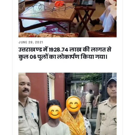
ज्योतिर्मठ पुनर्वास कार्यों की एनडीएमए ने की समीक्षा, प्रगति पर जताया संतो
दिल्ली दौरे के दौरान सीएम धामी ने की रेल मंत्री से मुलाक़ात, मंत्री के साम
CM धामी ने की बारिश की स्थिति की समीक्षा, सभी विभागों को हाई अलर्ट प
मुख्यमंत्री धामी ने बैंकों को दिया निर्देश, ऋण-जमा अनुपात बढ़ाने के लि
बदरीनाथ चढ़ावा मामले पर मुख्यमंत्री धामी का सख्त रुख, कहा – दोषियों प
‘जन-जन की सरकार, जन-जन के द्वार’ अभियान के तहत दूरस्थ क्षेत्रों तक 
उत्तराखंड में कल भी भारी बारिश का अलर्ट, प्रशासन को 24 घंटे सतर्क रहन
JUNE 28, 2021
उत्तराखण्ड में 1928.74 लाख की लागत से
मुख्य सचिव ने की परेड ग्राउंड और सचिवालय पार्किंग परियोजनाओं की समीक्
भारी बारिश का अलर्ट : उत्तरकाशी मे उफनते नालों से पांच गांवों का संपर्क खत
कुल 06 पुलों का लोकार्पण किया गया।
CM धामी ने नीति आयोग की टीम के साथ किया प्रदेश के विकास पर मं
CM धामी ने हरिद्वार मे किया रामकथा में प्रतिभाग, कुंभ-2027 को दिव्य,
बदरीनाथ धाम चढ़ावा मामला: कांग्रेस विधायक लखपत बुटोला ने निष्पक्ष ज
‘जन-जन की सरकार, जन-जन के द्वार’ अभियान 2.00 में उमड़ी भीड़, 46
बदरीनाथ दान-चढ़ावा प्रकरण में धामी सरकार सख्त, उच्चस्तरीय जांच स
धामी की पैरवी का असर, आपदा पुनर्वास के लिए केंद्र ने बढ़ाई वित्तीय मदद
धामी का बड़ा निर्देश: अक्टूबर तक तैयार हों तीन बाबू जगजीवन राम छात्र
हरेला पर्व की तैयारियों में जुटें जिलाधिकारी, मुख्य सचिव ने दिए व्यापक आ
2027 की तैयारी में कांग्रेस, उत्तराखंड की पॉलिटिकल अफेयर्स कमेटी क
उत्तराखंड: फर्जी मेडिकल सर्टिफिकेट पर नहीं होगा ट्रांसफर, शिक्षा विभा
केदारनाथ-बदरीनाथ परियोजनाओं की मुख्य सचिव ने की समीक्षा, निर्माण कार्यो
बदरीनाथ-केदारनाथ विवाद, नेता प्रतिपक्ष ने की मंदिरों से जुड़े आरोपों की