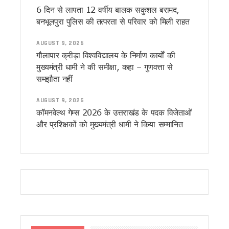
उत्तराखंड : 10 आईएएस और एक आईएफएस अधिकारी के कार्यभार में बद
6 दिन से लापता 12 वर्षीय बालक सकुशल बरामद,
सास को बाघ के जबड़ों से बचाने के लिए बहू ने दिखाई बहादुरी, हंसिया से 
बनभूलपुरा पुलिस की तत्परता से परिवार को मिली राहत
कारगिल विजय दिवस पर सीएम धामी का बड़ा ऐलान, परमवीर चक्र विजेता
पूर्व कैबिनेट मंत्री हीरा सिंह बिष्ट को मुख्यमंत्री धामी ने दी श्रद्धांजल
AUGUST 9, 2026
साहित्यकारों से बोले सीएम धामी: उत्तराखंड को बनाएंगे साहित्यिक पर्यटन
गौलापार क्रीड़ा विश्वविद्यालय के निर्माण कार्यों की
उत्तराखंड में GST संग्रहण में बड़ी बढ़त, पहली तिमाही में नेट SGST 
मुख्यमंत्री धामी ने की समीक्षा, कहा – गुणवत्ता से
पेपर लीक पर कांग्रेस का हल्लाबोल, प्रदेश अध्यक्ष समेत कई नेता सुद्धोवा
समझौता नहीं
मुख्यमंत्री धामी ने विभिन्न विकास कार्यों के लिए 4 करोड़ रुपये की वित्तीय
मुख्यमंत्री धामी ने सुनी जन समस्याएं, अधिकारियों को त्वरित समाधान
AUGUST 9, 2026
यूटीयू सेमेस्टर परीक्षा प्रश्नपत्र लीक मामले में सहायक प्रोफेसर गिरफ्त
कॉमनवेल्थ गेम्स 2026 के उत्तराखंड के पदक विजेताओं
कांवड़ मेले के लिए रेलवे की बड़ी तैयारी, पांच विशेष रेल सेवाओं का होगा सं
और प्रशिक्षकों को मुख्यमंत्री धामी ने किया सम्मानित
उत्तराखंड में आपातकालीन सेवाएं होंगी और तेज, 112 से जुड़ेंगी सभी हेल्प
जैव विविधता संरक्षण को मिलेगा नया बल, कॉर्बेट में भारत-नेपाल के अधिक
निर्माण श्रमिकों के लिए बड़ी सौगात, धामी सरकार ने शुरू कीं नई कल्य
एलआईयू निरीक्षक मनोज मनराल को मुख्यमंत्री धामी ने दी श्रद्धांजलि, श
पेपर लीक विरोध प्रदर्शन पर बोले सीएम धामी, “छात्रों को राजनीतिक म
मुख्यमंत्री एकल महिला स्वरोजगार योजना के द्वितीय चरण का शुभारंभ, 
उत्तराखंड में बनेगा संस्कृत आयोग, सरकार ने 10 अगस्त तक मांगे सुझ
नीट परीक्षा विवाद पर देहरादून में गरमाई सियासत, कांग्रेस-एनएसयूआई 
उत्तराखंड की बेटियों ने अंतरराष्ट्रीय मुक्केबाजी में लहराया परचम, मुख्यम
आम महोत्सव में बोले सीएम धामी: किसान उत्तराखंड की सबसे बड़ी ताकत,