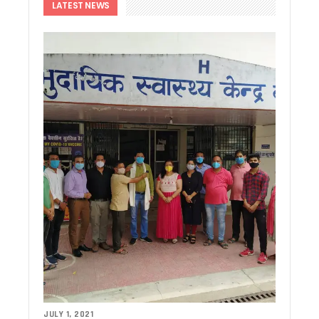
LATEST NEWS
राहुल गांधी की हिरासत और छात्रों पर लाठीचार्ज के विरोध में देहरादून में 
उत्तराखंड में पत्रकार कल्याण कोष से 9 दिवंगत पत्रकारों के आश्रितों 
अगस्त के पहले सप्ताह उत्तराखंड आ सकते हैं मल्लिकार्जुन खरगे, हल्द्वानी मे
हरिद्वार में गंगा कॉरिडोर का शिलान्यास, ₹235 करोड़ की परियोजनाओं को 
हेडलाइन: भर्तियों की मांग को लेकर सचिवालय कूच, बेरोजगारों को पुलिस न
बीकेटीसी अध्यक्ष का गोदियाल पर पलटवार, मंदिर समिति के धन के दुरुपय
नीट पेपर लीक के विरोध में रामनगर में युवा कांग्रेस का प्रदर्शन, शिक्षा मंत
उत्तराखंड: आज भी भारी बारिश का खतरा, देहरादून-बागेश्वर में ऑरेंज अलर्
सीएम धामी ने हेलीपैड, सड़क, एसडीआरएफ, पुलिस और कारागार अवसंरचना 
बदरीनाथ दान चोरी मामले में गरमाई सियासत, गोदियाल ने BKTC अध्यक्ष 
दिल्ली में केंद्रीय विद्युत मंत्री से मिले सीएम धामी, उत्तराखंड के लि
ग्रोथ सेंटर्स को बाजार से जोड़ने पर जोर, मुख्य सचिव ने दिए नियमित सम
राष्ट्रीय शिक्षा नीति के अनुरूप तैयार होंगे विश्वविद्यालय, मुख्य सचिव ने द
विधानसभा चुनाव की तैयारी में जुटी कांग्रेस, मेनिफेस्टो और बूथ रणनीत
कॉर्बेट में वनकर्मी पर बाघ का हमला, घायल वनकर्मी को किया रेफर
उत्तराखंड में अगले कुछ दिन भारी बारिश का अलर्ट, सीएम धामी ने अधिकारि
देहरादून में उफनाई नदी, टापू पर फंसे सात लोगों को एसडीआरएफ ने सुरक
उत्तराखंड के लिए ऊर्जा पैकेज की मांग, सीएम धामी ने केंद्र से मांगे 7
समावेशी शिक्षा मिशन-2030 का शुभारंभ, CM ने कहा – हर बच्चे को गुणवत
उत्तराखंड में बारिश का कहर, कई सड़कें बंद, 23 जुलाई तक भारी से बहु
JULY 1, 2021