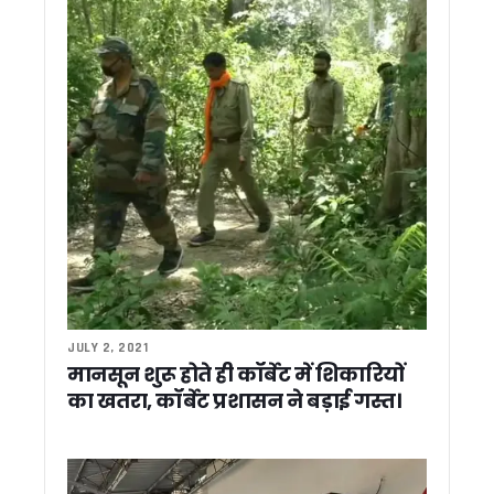
3 दिवसीय उत्तराखंड दौरे पर आएंगे भाजपा अध्यक्ष नितिन नवीन, 2027 
हरिद्वार में “सरकार आपके द्वार” कार्यक्रम में हँगामा, मंत्री देशराज कर्णवा
हिंदी पत्रकारिता दिवस पर पत्रकारिता सम्मान समारोह आयोजित निष्पक्ष
कॉर्बेट टाइगर रिजर्व में वन एवं वन्यजीव सुरक्षा को लेकर निकाला गया फ्लैग 
नेपाल सीमा पर जगबूढ़ा नदी के भू-कटाव रोकने हेतु बाढ़ सुरक्षा कार्य जल्द क
राजीव गांधी की शहादत दिवस पर कांग्रेस ने दी श्रद्धांजलि, गणेश गोदिया
यमुनोत्री धाम में हार्ट अटैक से दो श्रद्धालुओं की मौत, चारधाम यात्रा में
भीषण गर्मी की चपेट में उत्तराखंड, मैदानी जिलों में अगले 48 घंटे लू का रेड
नकली मजारों पर चला बुलडोजर, अल्पसंख्यकों के उत्थान के लिए काम 
राहुल गांधी के बयान पर सीएम धामी का पलटवार, बोले- कांग्रेस की भाषा 
कॉर्बेट में वन्यजीव सुरक्षा को लेकर सघन चेकिंग अभियान, गूजर झालों क
हीट वेव अलर्ट: उत्तराखंड स्वास्थ्य विभाग की एडवाइजरी जारी, जानिए क्या
पश्चिम एशिया तनाव के बीच राहत: उत्तराखंड में पेट्रोल-डीजल और गैस क
देहरादून IT पार्क में लैपटॉप खरीद के नाम पर लाखों की ठगी, OMS ग्रुप क
उत्तराखंड: नेता प्रतिपक्ष यशपाल आर्य का आरोप -एससी-एसटी समाज क
JULY 2, 2021
कांग्रेस सरकार बनते ही होगा लोकायुक्त गठन, भ्रष्टाचारियों का होगा 
मानसून शुरू होते ही कॉर्बेट में शिकारियों
देहरादून: जनगणना कर्मचारियों से अभद्रता पड़ेगी भारी, बाधा डालने वालो
का खतरा, कॉर्बेट प्रशासन ने बड़ाई गस्त।
बीजेपी प्रदेश कार्यालय में पूर्व सीएम बीसी खंडूड़ी को अंतिम विदाई, सीएम 
उपराष्ट्रपति, राज्यपाल और सीएम धामी ने बीसी खंडूड़ी को दी श्रद्धांजलि
मध्य क्षेत्रीय परिषद की बैठक में शामिल हुए सीएम धामी, 2027 कुंभ और 
पूर्व सीएम बीसी खंडूड़ी के निधन पर उत्तराखंड में तीन दिन का राजकीय