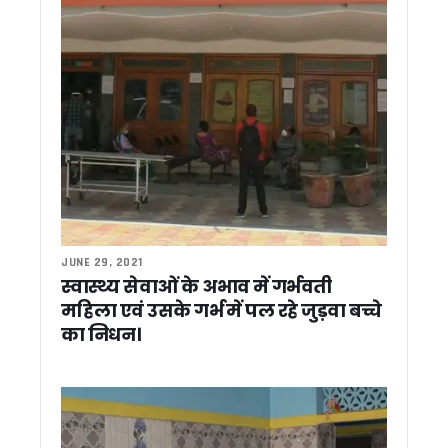
बदरीनाथ चढ़ावा विवाद पर बोले सतपाल महाराज, ‘सबूत दें विपक्ष, हर जां
‘इलेक्टेड नहीं, सिलेक्टेड मुख्यमंत्री हैं धामी’, पांच साल के कार्यकाल प
CM धामी के प्रयास हुए सफल, टनकपुर से हजूर साहिब नांदेड़ तक चलेगी सीध
मुख्यमंत्री धामी के पाँच वर्ष पूर्ण होने पर उत्तरकाशी में विशेष पूजा-अर्चन
धामी के 5 साल बेमिसाल: यूसीसी, नकल विरोधी कानून, सख्त भू-कानून, म
‘मुख्य सेवक’ के रूप में धामी के पांच साल पूरे, विकास का श्रेय पीएम 
परिवर्तन संकल्प यात्रा में कांग्रेस प्रदेश अध्यक्ष का बड़ा आरोप, कहा – 
कांग्रेस विधायक लखपत बुटोला का बड़ा दावा, कहा – ‘बीजेपी के 8-9 
धामी के 5 साल बेमिसाल : 2035 तक विकसित राज्य बनेगा उत्तराखंड, C
2026 का ‘लोकजतन सम्मान’ वरिष्ठ संपादक राजेन्द्र शर्मा को : 24 जुल
देहरादून में नगर निगम की क्विक रिस्पॉन्स टीम’ शुरू, 24 से 48 घंटे में 
उत्तराखंड में स्किल, रोजगार और कार्बन क्रेडिट पर बढ़ेगा फोकस, यूए
JUNE 29, 2021
वीर चंद्र सिंह गढ़वाली पर विधायक के बयान से सियासी बवाल, कांग्रेस ने
स्वास्थ्य सेवाओं के अभाव में गर्भवती
उत्तराखंड में SIR: मतदाता सूची में 8 लाख नामों की पड़ताल, 14 जुलाई से 
महिला एवं उसके गर्भ में पल रहे जुड़वा बच्चे
समय से पहले चुनाव की अटकलों पर सीएम धामी ने लगाया विराम, कहा –
का निधन।
15 अगस्त तक 13,576 आवासों का आवंटन करें, पीएम आवास योजना के प्र
पदक विजेता खिलाड़ियों को तय समय के अंदर सरकारी सेवा में समायोजित करे
‘देवभूमि के आरोग्य प्रहरी’ बने डॉक्टर, CM धामी ने कहा – स्वास्थ्य सेवा 
नरेगा की जगह ‘विकसित भारत-जी राम जी योजना’ लागू, अब 125 दिन मि
पीएम आवास योजना में देरी पर सख्ती, 45 दिन में सड़क, बिजली और पानी की