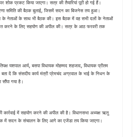
पर शोक प्रकट किया जाएगा। सत्र की तैयारियां पूरी हो गई हैं।
फएम का शुभारंभ, सीएम धामी ने कहा — रेडियो आज भी जनसंवाद का सबसे प्रभावी माध्यम
मंत्रणा समिति की बैठक बुलाई, जिसमें सदन का बिजनेस तय हुआ।
गी खैनूरी सड़क, 120 परिवारों को मिलेगी राहत
 के नेताओं के साथ भी बैठक की। इस बैठक में वह सभी दलों के नेताओं
 वीडियो वायरल, अभद्र भाषा को लेकर सियासत गरमाई, कांग्रेस ने की कार्रवाई की मांग, भाजप
े संचालित करने के लिए सहयोग की अपील की। सत्र के आठ फरवरी तक
ांसद नरेश बंसल और विधायक बिशन सिंह चुफाल ने की मुलाकात
 सरकार प्रतिबद्ध, योजनाओं का लाभ हर पात्र व्यक्ति तक पहुंचेगा : मुख्यमंत्री धामी
 मंत्रालय के सचिव से की मुलाकात, एआईआईए स्थापना का किया आग्रह
ा के बीच शिवालयों में जलाभिषेक के लिए लंबी कतारें, दक्षेश्वर महादेव में उमड़ा आस्था का सैलाब, स
 हैं हरक सिंह रावत, हाईकमान के सामने रखी इच्छा
प्रतिपक्ष यशपाल आर्य, बसपा विधायक मोहम्मद शहजाद, विधायक प्रीतम
‘समाधान दिवस’, अब सीधे अधिकारियों से रख सकेंगे शिकायत
बता दें कि संसदीय कार्य मंत्री प्रेमचंद अग्रवाल के भाई के निधन के
ा सौंपा गया है।
र’ अभियान में साढ़े 6 लाख से अधिक लोगों की भागीदारी
उन्नति शर्मा ने जीता कांस्य पदक, प्रदेश में जश्न का माहौल, CM ने दी बधाई
्रद्धालु पहुंचे, डीएम-एसएसपी ने पुष्पवर्षा कर किया कांवड़ियों का स्वागत
ंभ, CM धामी ने भी सुना पीएम मोदी का प्रोग्राम, नशामुक्त उत्तराखंड बनाने का संकल्प दोहराया
ी कार्रवाई में सहयोग करने की अपील की है। विधानसभा अध्यक्ष ऋतु
ैपटॉप चोरी प्रकरण पर FIR,इतने दिन कहां सोई रही देहरादून पुलिस ?
बैठक में सदन के संचालन के लिए आगे का एजेंडा तय किया जाएगा।
की बड़ी कार्रवाई, हाकम सिंह की 63.30 लाख की संपत्ति अटैच
 साल सरकारी सेवा अनिवार्य, फिर मिलेगी पीजी की अनुमति