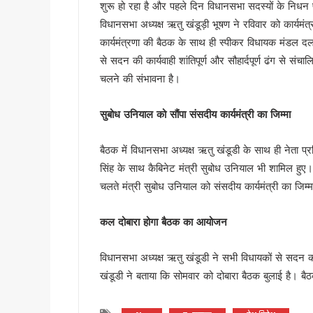
शुरू हो रहा है और पहले दिन विधानसभा सदस्यों के निधन 
देहरादून में ओहो रेडियो 89.2 ए
विधानसभा अध्यक्ष ऋतु खंडूड़ी भूषण ने रविवार को कार्य
मुख्यमंत्री के निर्देश पर बहाल हो
कार्यमंत्रणा की बैठक के साथ ही स्पीकर विधायक मंडल दल
भाजपा विधायक महेश जीना का कथित
से सदन की कार्यवाही शांतिपूर्ण और सौहार्दपूर्ण ढंग स
मुख्यमंत्री धामी से राज्यसभा स
चलने की संभावना है।
अल्पसंख्यक समाज के उत्थान के लिए
मुख्य सचिव आनंद बर्धन ने आयुष
सुबोध उनियाल को सौंपा संसदीय कार्यमंत्री का जिम्मा
सावन का पहला सोमवार: कांवड़ यात्र
मैदानी सीट से चुनाव लड़ना चाहते
बैठक में विधानसभा अध्यक्ष ऋतु खंडूडी के साथ ही नेता 
MDDA में हर महीने 2 बार लगेगा 
सिंह के साथ कैबिनेट मंत्री सुबोध उनियाल भी शामिल हुए। 
चलते मंत्री सुबोध उनियाल को संसदीय कार्यमंत्री का जिम्म
‘जन-जन की सरकार, जन-जन के द्वा
कॉमनवेल्थ गेम्स में उत्तराखंड की 
कल दोबारा होगा बैठक का आयोजन
हरिद्वार कांवड़ यात्रा में 50 लाख श
‘नशा मुक्त युवा’ अभियान का शुभार
विधानसभा अध्यक्ष ऋतु खंडूडी ने सभी विधायकों से सदन क
2 महीने के लंबे इंतजार के बाद ल
खंडूडी ने बताया कि सोमवार को दोबारा बैठक बुलाई है। 
UKSSSC पेपर लीक मामले में ईडी 
उत्तराखंड में एमबीबीएस के बाद 3