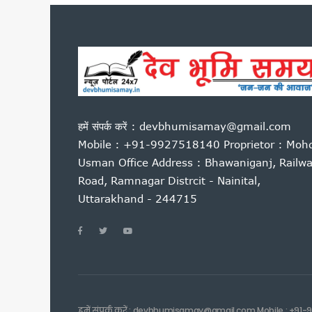
पूर्व कैबिनेट मंत्री हीरा सिंह बिष
साहित्यकारों से बोले सीएम धामी: उ
उत्तराखंड में GST संग्रहण में 
पेपर लीक पर कांग्रेस का हल्लाबोल,
मुख्यमंत्री धामी ने विभिन्न विकास क
मुख्यमंत्री धामी ने सुनी जन समस
हमें संपर्क करें : devbhumisamay@gmail.com
यूटीयू सेमेस्टर परीक्षा प्रश्नपत्
Mobile : +91-9927518140 Proprietor : Moh
कांवड़ मेले के लिए रेलवे की बड़ी त
Usman Office Address : Bhawaniganj, Railw
उत्तराखंड में आपातकालीन सेवाएं हो
Road, Ramnagar Distrcit - Nainital,
जैव विविधता संरक्षण को मिलेगा नय
Uttarakhand - 244715
निर्माण श्रमिकों के लिए बड़ी सौ
एलआईयू निरीक्षक मनोज मनराल को मु
पेपर लीक विरोध प्रदर्शन पर बोले
मुख्यमंत्री एकल महिला स्वरोजगार
उत्तराखंड में बनेगा संस्कृत आय
नीट परीक्षा विवाद पर देहरादून म
हमें संपर्क करें : devbhumisamay@gmail.com Mobile : +91-