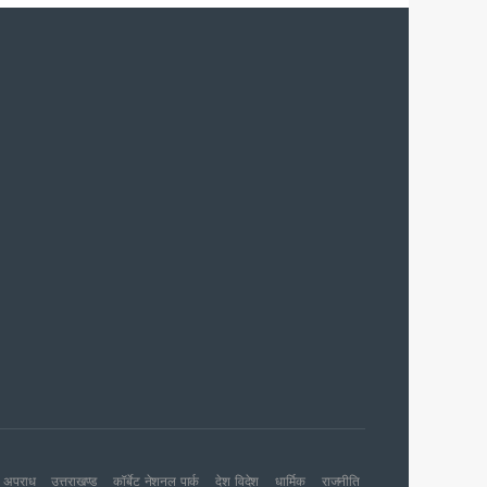
च प्राथमिकता
 नहीं बख्शेंगे
नों का हरिद्वार तक विस्तार
ग पर होगा फोकस
अपराध
उत्तराखण्ड
कॉर्बेट नेशनल पार्क
देश विदेश
धार्मिक
राजनीति