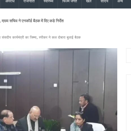
अपराध
राजनीति
स्वास्थ्य
फिल्म जगत
खेल
सौंदर्य
अन्य
मुख्य सचिव ने एनकॉर्ड बैठक में दिए कड़े निर्देश
यमंत्री धामी के निर्देश पर सचिव आवास ने की समीक्षा, ट्रैफिक प्रबंधन और यात्री सुविधाओं को मि
ु कांवड़ यात्रा जारी, 2.19 करोड़ से अधिक शिवभक्त सकुशल लौटे
 संसदीय कार्यमंत्री का जिम्मा, स्पीकर ने कल दोबारा बुलाई बैठक
ड़ की विकास योजनाओं को दी मंजूरी, जीआईएस आधारित जल निकासी पर बड़ा फोकस
ने नई टीम का किया ऐलान, कोषाध्यक्ष, उपाध्यक्ष और सचिवों की सूची जारी
सचिव ने दिये बंद सड़कें जल्द खोलने, चारधाम यात्रा सुरक्षित रखने और अंतिम व्यक्ति तक मौसम अलर्
ेशक की शिष्टाचार भेंट, उत्तराखंड में एनसीसी विस्तार पर हुई चर्चा
की साझेदारी, जल्द होगा विश्वविद्यालयों के बीच समझौता
 हाई अलर्ट, सभी एजेंसियों को सतर्क रहने के निर्देश, देहरादून, चमोली और बागेश्वर में ऑरेंज अलर्ट
वास योजना के सभी लंबित मकान, सचिव आवास ने दिए सख्त निर्देश
 और जिला कार्यालय खोलने पर केंद्र करेगा विचार, मुख्यमंत्री धामी के प्रस्ताव पर केंद्र से मिली 
परियोजनाओं की समीक्षा, आधारभूत ढांचे के विकास पर दिया जोर
ान के लिए भटक रहा परिवहन निगम, पीएम-गृह मंत्री के कार्यक्रमों में लगी 554 बसों का बिल अटक
 इस्तीफा देने वाले कॉन्स्टेबल शेर सिंह बर्खास्त, विभागीय जांच में अनुशासनहीनता के उल्लंघन का दो