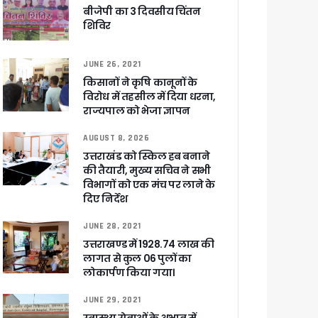
े साथ बैठक कर SIR पर की समीक्षा – ⁠मंडलायुक्तों को जिलेवार विजिट कर सुपर चैकिंग के निर्देश
बीजेपी का 3 दिवसीय चिंतन
शिविर
ि
JUNE 26, 2021
किसानों ने कृषि कानूनों के
विरोध में तहसील में दिया धरना,
राज्यपाल को भेजा ज्ञापन
र रही सरकार
AUGUST 8, 2026
उत्तराखंड को स्किल हब बनाने
की तैयारी, मुख्य सचिव ने सभी
विभागों को एक मंच पर लाने के
ी
दिए निर्देश
JUNE 28, 2021
उत्तराखण्ड में 1928.74 लाख की
ली वित्तीय स्वीकृति
लागत से कुल 06 पुलों का
लोकार्पण किया गया।
 सरकार – CM धामी
JUNE 29, 2021