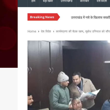
होम
बड़ी खबरें
उत्तराखण्ड
कारोबार
देश विदेश
Breaking News
उत्तराखंड में नशे के खिलाफ सख्ती, 
चारधाम यात्रा होगी और सुगम, मुख्
उत्तराखंड में सुरक्षित और सुचार
Home
देश विदेश
कार्यमंत्रणा की बैठक खत्म, सुबोध उनियाल को सौंपा
मुख्यमंत्री धामी ने ₹1967 करो
विधानसभा चुनाव से पहले कांग्रेस 
मानसून की समीक्षा बैठक में मुख्य 
मुख्यमंत्री धामी से एनसीसी महानिद
संस्कृत शोध में उत्तराखंड-नेपाल 
भारी बारिश को लेकर मुख्यमंत्री का
30 सितंबर तक पूरे होंगे पीएम आ
उत्तराखंड में ईपीएफओ के क्षेत्रीय
मुख्य सचिव ने की वाह्य सहायतित 
उत्तराखंड : ₹2.82 करोड़ के भुगत
उत्तराखंड: जंतर-मंतर पर वर्दी में