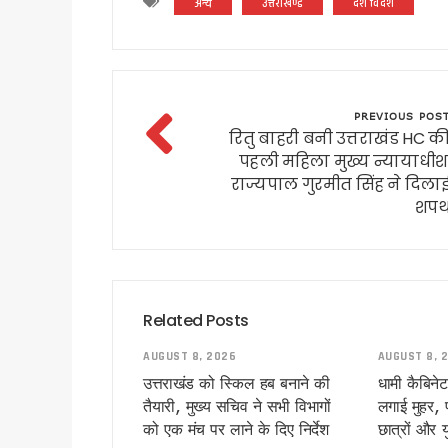
अन्य
उत्तराखण्ड
देश विदेश
हरिद्वार में नन्ही बच्ची ने सीएम धा
हरिद्वार: युवा शक्ति संवाद सम्मेल
राष्ट्रपति भवन के ‘एट होम’ समारोह 
टॉपर्स कॉन्क्लेव में 31 स्कूलों 
PREVIOUS POS
उत्तराखंड में छह दिन बारिश का द
रितु बाहरी बनी उत्तराखंड HC क
उत्तर प्रदेश में अटके उत्तराखंड क
पहली महिला मुख्य न्यायाधीश
राज्यपाल गुरमीत सिंह ने दिला
एसआईआर प्रक्रिया में खामियों का 
शप
साइबर ठगी पर आरबीआई और एसटीएफ
एनडीआरएफ गदरपुर बटालियन पहुंचे
खटीमा में मुख्यमंत्री धामी ने सुनी
थारू जनजाति संवाद कार्यक्रम में
Related Posts
मुख्यमंत्री ने सुनीं जन समस्याएं, 
SIR के चलते कांग्रेस ने टाली परि
AUGUST 8, 2026
AUGUST 8, 
सीएम हेल्पलाइन की शिकायतों पर स
उत्तराखंड को स्किल हब बनाने की
धामी कैबिनेट
तैयारी, मुख्य सचिव ने सभी विभागों
लगाई मुहर, प
शहीद ऊधम सिंह के बलिदान को सीए
को एक मंच पर लाने के दिए निर्देश
छात्रों और 
गदरपुर को करोड़ों की विकास सौग